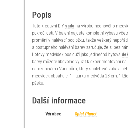
Popis
Tato kreativní DIY
sada
na výrobu neonového medvídk
pokročilosti. V balení najdete kompletní výbavu vče
promění v nalévací podložku, takže veškerý nepořá
a postupného nalévání barev zaručuje, že si bez ná
Hotový medvídek poslouží jako jedinečná bytová
de
barvy můžete libovolně využít k experimentování na
narozeninám i Vánocům, který spolehlivě zabaví běh
medvídek obsahuje: 1 figurku medvěda 23 cm, 1 lžíci,
pásku.
Další informace
Výrobce
Splat Planet