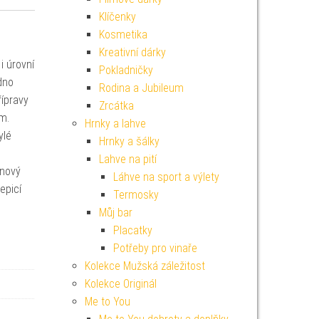
Klíčenky
Kosmetika
Kreativní dárky
i úrovní
Pokladničky
dno
Rodina a Jubileum
ípravy
Zrcátka
m.
Hrnky a lahve
ylé
Hrnky a šálky
Lahve na pití
onový
Láhve na sport a výlety
epicí
Termosky
Můj bar
Placatky
Potřeby pro vinaře
Kolekce Mužská záležitost
Kolekce Originál
Me to You