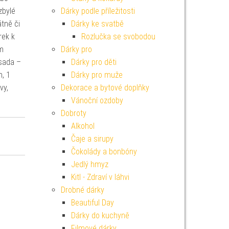
zbylé
Dárky podle příležitosti
tně či
Dárky ke svatbě
rek k
Rozlučka se svobodou
em
Dárky pro
 sada –
Dárky pro děti
, 1
Dárky pro muže
vy,
Dekorace a bytové doplňky
Vánoční ozdoby
Dobroty
Alkohol
Čaje a sirupy
Čokolády a bonbóny
Jedlý hmyz
Kitl - Zdraví v láhvi
Drobné dárky
Beautiful Day
Dárky do kuchyně
Filmové dárky