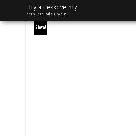
Hry a deskové hry
hraní pro celou rodinu
Sleva!