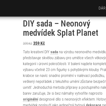
DÁR
DIY sada – Neonový
medvídek Splat Planet
Původní cena byla: 399 Kč.
Aktuální cena je: 359 Kč.
359
Kč
399
Kč
Tato kreativní DIY
sada
na výrobu neonového medvídk
představuje skvělou zábavu pro umělce všech věkový
kategorií i úrovní pokročilosti. V balení najdete komplet
výbavu včetně 23 cm figurky s pohyblivými klouby. Pra
krabice se navíc snadno promění v nalévací podložku,
veškerý nepořádek z tekutého umění zůstane bezpeč
uvnitř. Jednoduchá metoda přípravy a postupného nal
barev zaručuje, že si bez námahy vytvoříte naprosto
originální
designové dílo s neonových efektem. Hotov
medvídek poslouží jako jedinečná bytová
dekorace
ne