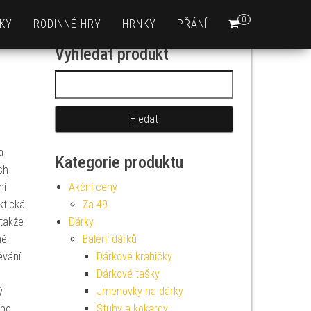
0
KY
RODINNÉ HRY
HRNKY
PŘÁNÍ
Vyhledat produkt
Vyhledávání
a
Kategorie produktu
ch
ní
Akční ceny
ktická
Za 49
 takže
Dárky
ně
Balení dárků
évání
Dárkové krabičky
Dárkové tašky
ý
Jmenovky na dárky
bo
Stuhy a kokardy