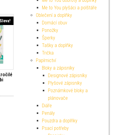
Me to You dobroty a doplňky
Me to You plyšáci a polštáře
Oblečení a doplňky
Sleva!
Domácí obuv
Ponožky
Šperky
Tašky a doplňky
Trička
Papírnictví
Bloky a zápisníky
kročilé
Designové zápisníky
bi
Plyšové zápisníky
í cena byla: 149 Kč.
Aktuální cena je: 134 Kč.
Poznámkové bloky a
plánovače
Diáře
Penály
Pouzdra a doplňky
Psací potřeby