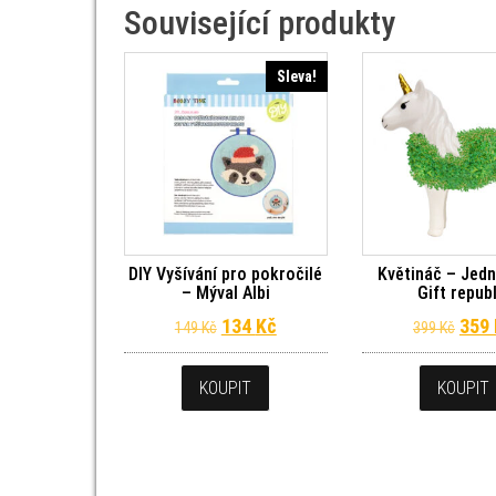
Související produkty
Sleva!
DIY Vyšívání pro pokročilé
Květináč – Jed
– Mýval Albi
Gift repub
Původní cena byla: 149 Kč.
Aktuální cena je: 134 Kč.
Půvo
134
Kč
359
149
Kč
399
Kč
KOUPIT
KOUPIT