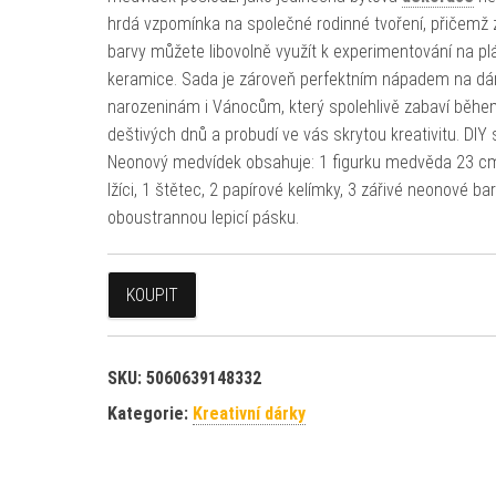
hrdá vzpomínka na společné rodinné tvoření, přičemž 
barvy můžete libovolně využít k experimentování na plá
keramice. Sada je zároveň perfektním nápadem na dá
narozeninám i Vánocům, který spolehlivě zabaví běh
deštivých dnů a probudí ve vás skrytou kreativitu. DIY
Neonový medvídek obsahuje: 1 figurku medvěda 23 cm
lžíci, 1 štětec, 2 papírové kelímky, 3 zářivé neonové bar
oboustrannou lepicí pásku.
KOUPIT
SKU:
5060639148332
Kategorie:
Kreativní dárky