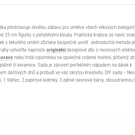
a představuje skvělou zábavu pro umělce všech věkových kategorií 
tně 23 cm figurky s pohyblivými klouby. Praktická krabice se navíc sna
dek z tekutého umění zůstane bezpečně uvnitř. Jednoduchá metoda př
mahy vytvoříte naprosto
originální
designové dílo s neonových efekte
korace
nebo hrdá vzpomínka na společné rodinné tvoření, přičemž zb
 plátně či keramice. Sada je zároveň perfektním nápadem na dárek k
em deštivých dnů a probudí ve vás skrytou kreativitu. DIY sada – Ne
 1 štětec, 2 papírové kelímky, 3 zářivé neonové barvy, oboustrannou l