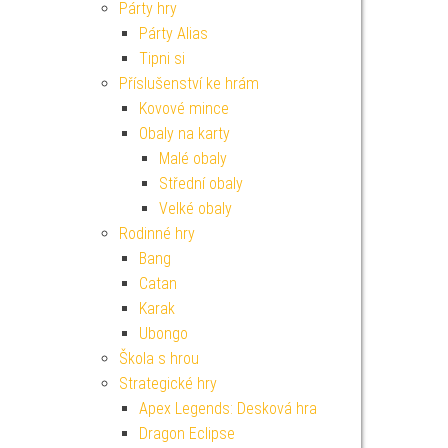
Párty hry
Párty Alias
Tipni si
Příslušenství ke hrám
Kovové mince
Obaly na karty
Malé obaly
Střední obaly
Velké obaly
Rodinné hry
Bang
Catan
Karak
Ubongo
Škola s hrou
Strategické hry
Apex Legends: Desková hra
Dragon Eclipse