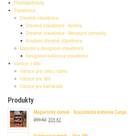
Předobjednávky
Stavebnice
Dřevěné stavebnice
Dřevěné stavebnice - Květiny
Dřevěné stavebnice - Miniaturní domečky
Kreativní dřevěné stavebnice
Klasické a designové stavebnice
Designové květinové stavebnice
Vánoce s Albi
Vánoce pro celou rodinu
Vánoce pro děti
Vánoce pro kamarády
Produkty
Magnetický domek - Kouzelnická knihovna Cengo
Původní cena byla: 399 Kč.
Aktuální cena je: 359 Kč.
399
Kč
359
Kč
Outdoorový hrnek - Jirka Albi