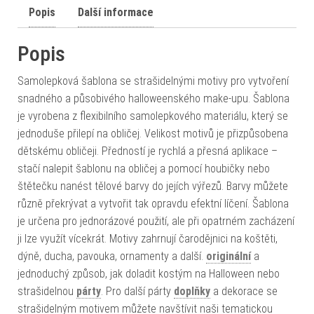
Popis
Další informace
Popis
Samolepková šablona se strašidelnými motivy pro vytvoření
snadného a působivého halloweenského make-upu. Šablona
je vyrobena z flexibilního samolepkového materiálu, který se
jednoduše přilepí na obličej. Velikost motivů je přizpůsobena
dětskému obličeji. Předností je rychlá a přesná aplikace –
stačí nalepit šablonu na obličej a pomocí houbičky nebo
štětečku nanést tělové barvy do jejích výřezů. Barvy můžete
různě překrývat a vytvořit tak opravdu efektní líčení. Šablona
je určena pro jednorázové použití, ale při opatrném zacházení
ji lze využít vícekrát. Motivy zahrnují čarodějnici na koštěti,
dýně, ducha, pavouka, ornamenty a další.
originální
a
jednoduchý způsob, jak doladit kostým na Halloween nebo
strašidelnou
párty
. Pro další párty
doplňky
a dekorace se
strašidelným motivem můžete navštívit naši tematickou