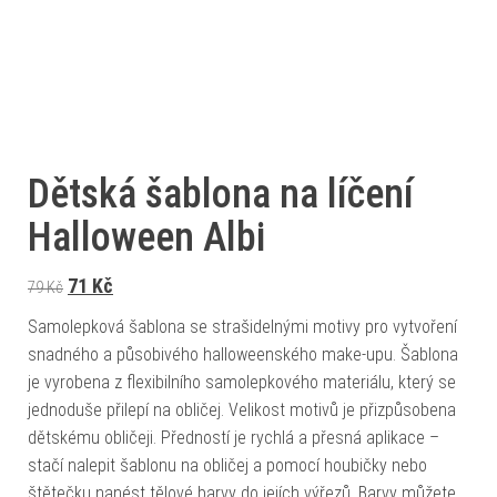
Dětská šablona na líčení
Halloween Albi
Původní cena byla: 79 Kč.
Aktuální cena je: 71 Kč.
71
Kč
79
Kč
Samolepková šablona se strašidelnými motivy pro vytvoření
snadného a působivého halloweenského make-upu. Šablona
je vyrobena z flexibilního samolepkového materiálu, který se
jednoduše přilepí na obličej. Velikost motivů je přizpůsobena
dětskému obličeji. Předností je rychlá a přesná aplikace –
stačí nalepit šablonu na obličej a pomocí houbičky nebo
štětečku nanést tělové barvy do jejích výřezů. Barvy můžete