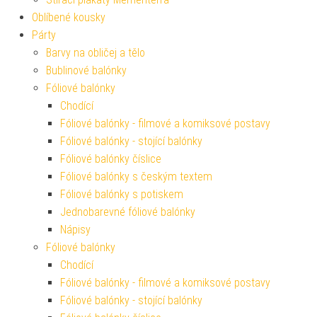
Oblíbené kousky
Párty
Barvy na obličej a tělo
Bublinové balónky
Fóliové balónky
Chodící
Fóliové balónky - filmové a komiksové postavy
Fóliové balónky - stojící balónky
Fóliové balónky číslice
Fóliové balónky s českým textem
Fóliové balónky s potiskem
Jednobarevné fóliové balónky
Nápisy
Fóliové balónky
Chodící
Fóliové balónky - filmové a komiksové postavy
Fóliové balónky - stojící balónky