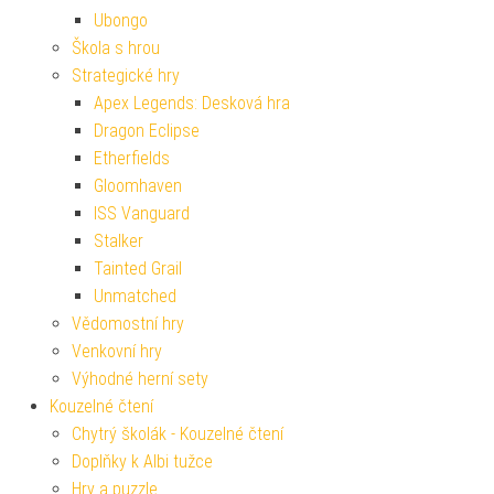
Ubongo
Škola s hrou
Strategické hry
Apex Legends: Desková hra
Dragon Eclipse
Etherfields
Gloomhaven
ISS Vanguard
Stalker
Tainted Grail
Unmatched
Vědomostní hry
Venkovní hry
Výhodné herní sety
Kouzelné čtení
Chytrý školák - Kouzelné čtení
Doplňky k Albi tužce
Hry a puzzle