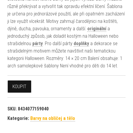
různě překrývat a vytvořit tak opravdu efektní líčení. Šablona
je určena pro jednorázové použití, ale při opatrném zacházení
ji lze využít vícekrát. Motivy zahrnují čarodějnici na koštěti,
dýně, ducha, pavouka, ornamenty a další.
originální
a
jednoduchý způsob, jak doladit kostým na Halloween nebo
strašidelnou
párty
. Pro další párty
doplňky
a dekorace se
strašidelným motivem můžete navštívit naši tematickou
kategorii Halloween. Rozměry: 14 × 20 cm Balení obsahuje: 1
arch samolepkové šablony Není vhodné pro děti do 14 let.
KOUPIT
SKU:
8434077159040
Kategorie:
Barvy na obličej a tělo