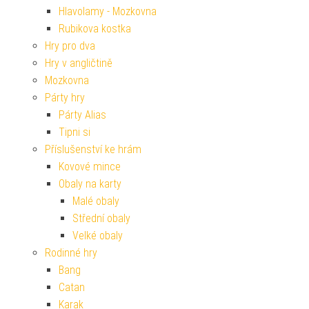
Hlavolamy - Mozkovna
Rubikova kostka
Hry pro dva
Hry v angličtině
Mozkovna
Párty hry
Párty Alias
Tipni si
Příslušenství ke hrám
Kovové mince
Obaly na karty
Malé obaly
Střední obaly
Velké obaly
Rodinné hry
Bang
Catan
Karak