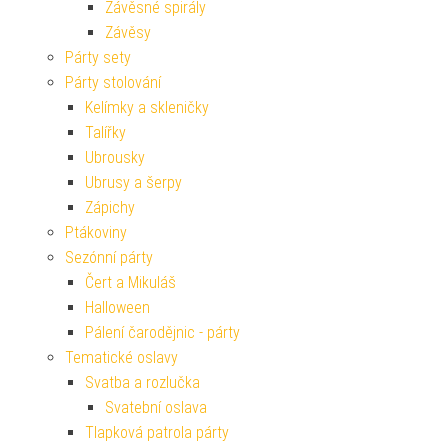
Závěsné spirály
Závěsy
Párty sety
Párty stolování
Kelímky a skleničky
Talířky
Ubrousky
Ubrusy a šerpy
Zápichy
Ptákoviny
Sezónní párty
Čert a Mikuláš
Halloween
Pálení čarodějnic - párty
Tematické oslavy
Svatba a rozlučka
Svatební oslava
Tlapková patrola párty