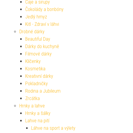
Čaje a sirupy
Čokolády a bonbóny
Jedlý hmyz
Kitl - Zdraví v láhvi
Drobné dárky
Beautiful Day
Dárky do kuchyně
Filmové dárky
Klíčenky
Kosmetika
Kreativní dárky
Pokladničky
Rodina a Jubileum
Zrcátka
Hrnky a lahve
Hrnky a šálky
Lahve na pití
Láhve na sport a výlety