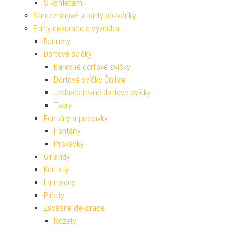
S konfetami
Narozeninové a párty pozvánky
Párty dekorace a výzdoba
Bannery
Dortové svíčky
Barevné dortové svíčky
Dortové svíčky Číslice
Jednobarevné dortové svíčky
Tvary
Fontány a prskavky
Fontány
Prskavky
Girlandy
Konfety
Lampiony
Piňaty
Závěsné dekorace
Rozety