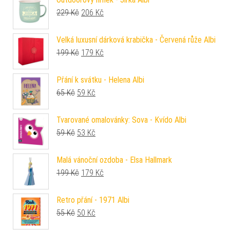
Původní cena byla: 229 Kč.
Aktuální cena je: 206 Kč.
229
Kč
206
Kč
Velká luxusní dárková krabička - Červená růže Albi
Původní cena byla: 199 Kč.
Aktuální cena je: 179 Kč.
199
Kč
179
Kč
Přání k svátku - Helena Albi
Původní cena byla: 65 Kč.
Aktuální cena je: 59 Kč.
65
Kč
59
Kč
Tvarované omalovánky: Sova - Kvído Albi
Původní cena byla: 59 Kč.
Aktuální cena je: 53 Kč.
59
Kč
53
Kč
Malá vánoční ozdoba - Elsa Hallmark
Původní cena byla: 199 Kč.
Aktuální cena je: 179 Kč.
199
Kč
179
Kč
Retro přání - 1971 Albi
Původní cena byla: 55 Kč.
Aktuální cena je: 50 Kč.
55
Kč
50
Kč