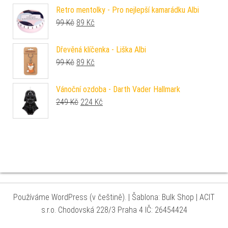
Retro mentolky - Pro nejlepší kamarádku Albi
Původní cena byla: 99 Kč.
Aktuální cena je: 89 Kč.
99
Kč
89
Kč
Dřevěná klíčenka - Liška Albi
Původní cena byla: 99 Kč.
Aktuální cena je: 89 Kč.
99
Kč
89
Kč
Vánoční ozdoba - Darth Vader Hallmark
Původní cena byla: 249 Kč.
Aktuální cena je: 224 Kč.
249
Kč
224
Kč
Používáme WordPress (v češtině).
|
Šablona: Bulk Shop
| ACIT
s.r.o. Chodovská 228/3 Praha 4 IČ: 26454424