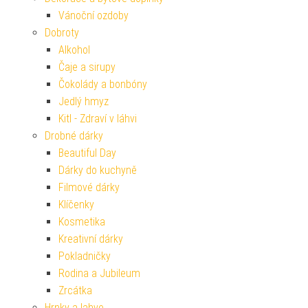
Vánoční ozdoby
Dobroty
Alkohol
Čaje a sirupy
Čokolády a bonbóny
Jedlý hmyz
Kitl - Zdraví v láhvi
Drobné dárky
Beautiful Day
Dárky do kuchyně
Filmové dárky
Klíčenky
Kosmetika
Kreativní dárky
Pokladničky
Rodina a Jubileum
Zrcátka
Hrnky a lahve