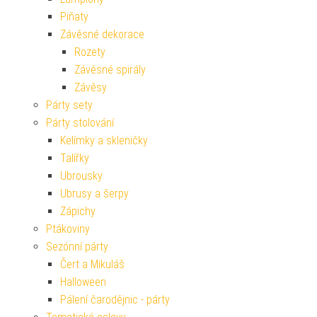
Piňaty
Závěsné dekorace
Rozety
Závěsné spirály
Závěsy
Párty sety
Párty stolování
Kelímky a skleničky
Talířky
Ubrousky
Ubrusy a šerpy
Zápichy
Ptákoviny
Sezónní párty
Čert a Mikuláš
Halloween
Pálení čarodějnic - párty