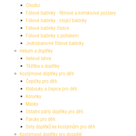
Chodící
Fóliové balónky - filmové a komiksové postavy
Fóliové balónky - stojící balónky
Fóliové balónky číslice
Fóliové balónky s potiskem
Jednobarevné fóliové balónky
Helium a doplňky
Heliové lahve
Těžítka a doplňky
Kostýmové doplňky pro děti
Čepičky pro děti
Klobouky a čepice pro děti
Korunky
Masky
Ostatní párty doplňky pro děti
Paruky pro děti
Sety doplňků ke kostýmům pro děti
Kostýmové doplňky pro dospělé