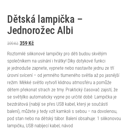
Dětská lampička –
Jednorožec Albi
Původní cena byla: 399 Kč.
Aktuální cena je: 359 Kč.
359
Kč
399
Kč
Roztomilé silikonové lampičky pro děti budou skvělým
společníkem na usínání i hrátky! Díky dotykové funkci
je jednoduše zapnete, vypnete nebo nastavíte jednu ze tří
úrovní svícení – od jemného tlumeného světla až po jasnější
režim. Měkké světlo vytvoří klidnou atmosféru a pomůže
dětem překonat strach ze tmy. Praktický časovač zajistí, že
se světýlko automaticky vypne po určité době. Lampička je
bezdrátová (nabíjí se přes USB kabel, který je součástí
balení), můžete ji tedy vzít kamkoli s sebou – na dovolenou,
pod stan nebo na dětský tábor. Balení obsahuje: 1 silikonovou
lampičku, USB nabíjecí kabel, návod