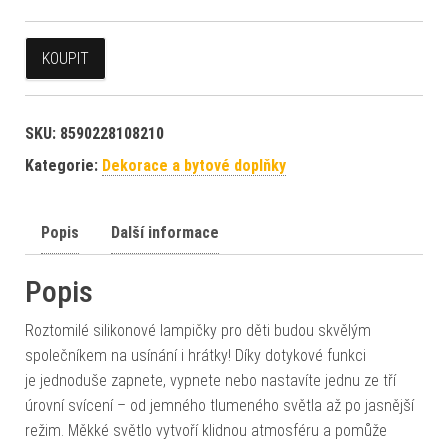
KOUPIT
SKU:
8590228108210
Kategorie:
Dekorace a bytové doplňky
Popis
Další informace
Popis
Roztomilé silikonové lampičky pro děti budou skvělým
společníkem na usínání i hrátky! Díky dotykové funkci
je jednoduše zapnete, vypnete nebo nastavíte jednu ze tří
úrovní svícení – od jemného tlumeného světla až po jasnější
režim. Měkké světlo vytvoří klidnou atmosféru a pomůže