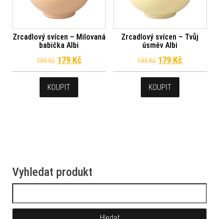
Zrcadlový svícen – Milovaná
Zrcadlový svícen – Tvůj
babička Albi
úsměv Albi
Původní cena byla: 199 Kč.
Aktuální cena je: 179 Kč.
Původní cena byl
Aktuální c
179
Kč
179
Kč
199
Kč
199
Kč
KOUPIT
KOUPIT
Vyhledat produkt
Vyhledávání