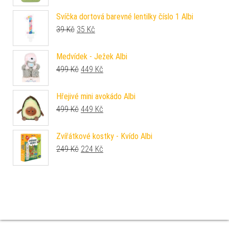
Svíčka dortová barevné lentilky číslo 1 Albi
Původní cena byla: 39 Kč.
Aktuální cena je: 35 Kč.
39
Kč
35
Kč
Medvídek - Ježek Albi
Původní cena byla: 499 Kč.
Aktuální cena je: 449 Kč.
499
Kč
449
Kč
Hřejivé mini avokádo Albi
Původní cena byla: 499 Kč.
Aktuální cena je: 449 Kč.
499
Kč
449
Kč
Zvířátkové kostky - Kvído Albi
Původní cena byla: 249 Kč.
Aktuální cena je: 224 Kč.
249
Kč
224
Kč