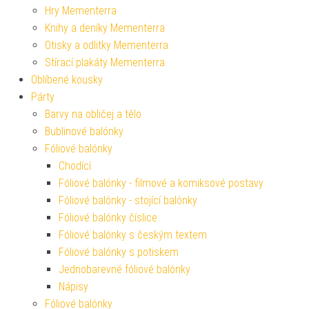
Hry Mementerra
Knihy a deníky Mementerra
Otisky a odlitky Mementerra
Stírací plakáty Mementerra
Oblíbené kousky
Párty
Barvy na obličej a tělo
Bublinové balónky
Fóliové balónky
Chodící
Fóliové balónky - filmové a komiksové postavy
Fóliové balónky - stojící balónky
Fóliové balónky číslice
Fóliové balónky s českým textem
Fóliové balónky s potiskem
Jednobarevné fóliové balónky
Nápisy
Fóliové balónky