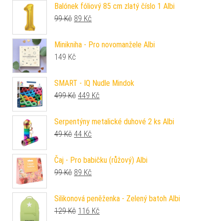
Balónek fóliový 85 cm zlatý číslo 1 Albi
Původní cena byla: 99 Kč.
Aktuální cena je: 89 Kč.
99
Kč
89
Kč
Minikniha - Pro novomanžele Albi
149
Kč
SMART - IQ Nudle Mindok
Původní cena byla: 499 Kč.
Aktuální cena je: 449 Kč.
499
Kč
449
Kč
Serpentýny metalické duhové 2 ks Albi
Původní cena byla: 49 Kč.
Aktuální cena je: 44 Kč.
49
Kč
44
Kč
Čaj - Pro babičku (růžový) Albi
Původní cena byla: 99 Kč.
Aktuální cena je: 89 Kč.
99
Kč
89
Kč
Silikonová peněženka - Zelený batoh Albi
Původní cena byla: 129 Kč.
Aktuální cena je: 116 Kč.
129
Kč
116
Kč