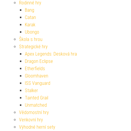
Rodinné hry
Bang
Catan
Karak
Ubongo
Škola s hrou
Strategické hry
Apex Legends: Desková hra
Dragon Eclipse
Etherfields
Gloomhaven
ISS Vanguard
Stalker
Tainted Grail
Unmatched
Vědomostní hry
Venkovní hry
Výhodné herní sety