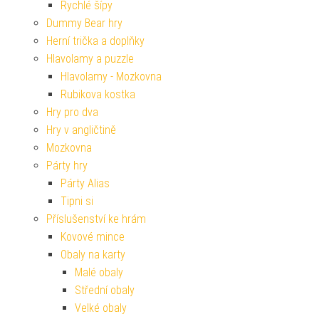
Rychlé šípy
Dummy Bear hry
Herní trička a doplňky
Hlavolamy a puzzle
Hlavolamy - Mozkovna
Rubikova kostka
Hry pro dva
Hry v angličtině
Mozkovna
Párty hry
Párty Alias
Tipni si
Příslušenství ke hrám
Kovové mince
Obaly na karty
Malé obaly
Střední obaly
Velké obaly