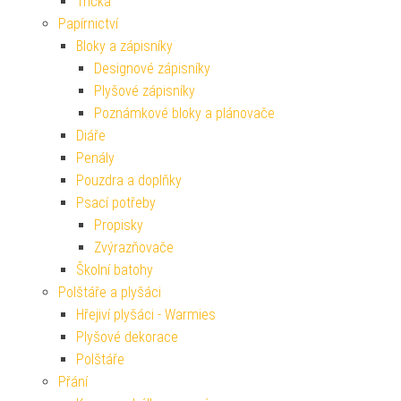
Trička
Papírnictví
Bloky a zápisníky
Designové zápisníky
Plyšové zápisníky
Poznámkové bloky a plánovače
Diáře
Penály
Pouzdra a doplňky
Psací potřeby
Propisky
Zvýrazňovače
Školní batohy
Polštáře a plyšáci
Hřejiví plyšáci - Warmies
Plyšové dekorace
Polštáře
Přání