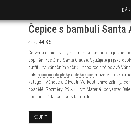
DÁR
Čepice s bambulí Santa 
Původní cena byla: 49 Kč.
Aktuální cena je: 44 Kč.
44
Kč
49
Kč
Červená čepice s bílým lemem a bambulkou je vhodná
doplnění kostýmu Santa Clause. Využijete ji i jako dopl
outfitu na vánočním večírku nebo rodinné oslavě Váno
další
vánoční
doplňky
a
dekorace
můžete prozkoumat
kategorii Vánoce a Silvestr. Velikost: univerzální (urče
dospělé) Rozměry: 29 × 41 cm Materiál: polyester Bale
obsahuje: 1 ks čepice s bambulí
KOUPIT