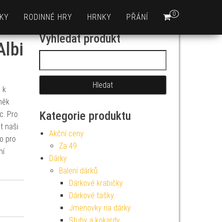
0
KY
RODINNÉ HRY
HRNKY
PŘÁNÍ
Vyhledat produkt
Albi
Vyhledávání
 k
něk
Kategorie produktu
c. Pro
 naši
Akční ceny
no pro
Za 49
ní
Dárky
Balení dárků
Dárkové krabičky
Dárkové tašky
Jmenovky na dárky
Stuhy a kokardy