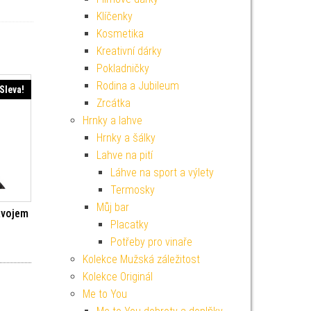
Klíčenky
Kosmetika
Kreativní dárky
Pokladničky
Rodina a Jubileum
Sleva!
Zrcátka
Hrnky a lahve
Hrnky a šálky
Lahve na pití
Láhve na sport a výlety
Termosky
Můj bar
ávojem
Placatky
Potřeby pro vinaře
í cena byla: 149 Kč.
Aktuální cena je: 134 Kč.
Kolekce Mužská záležitost
Kolekce Originál
Me to You