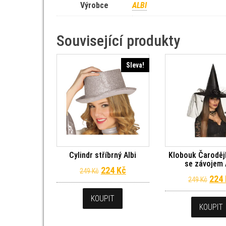
Výrobce
ALBI
Související produkty
Sleva!
Cylindr stříbrný Albi
Klobouk Čaroděj
se závojem 
Původní cena byla: 249 Kč.
Aktuální cena je: 224 Kč.
224
Kč
249
Kč
Půvo
224
249
Kč
KOUPIT
KOUPIT