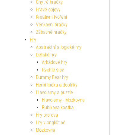
Chytré hračky
Hravé objevy
Kreativní tvoření
Venkovní hračky
Zábavné hračky
Hry
Abstraktní a logické hry
Dětské hry
Arkádové hry
Rychlé šípy
Dummy Bear hry
Herní trička a doplňky
Hlavolamy a puzzle
Hlavolamy - Mozkovna
Rubikova kostka
Hry pro dva
Hry v angličtině
Mozkovna