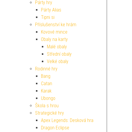
Párty hry
Párty Alias
Tipni si
Příslušenství ke hrám
Kovové mince
Obaly na karty
Malé obaly
Střední obaly
Velké obaly
Rodinné hry
Bang
Catan
Karak
Ubongo
Škola s hrou
Strategické hry
Apex Legends: Desková hra
Dragon Eclipse