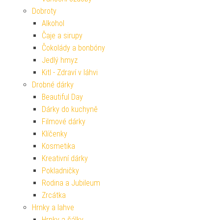
Dobroty
Alkohol
Čaje a sirupy
Čokolády a bonbóny
Jedlý hmyz
Kitl - Zdraví v láhvi
Drobné dárky
Beautiful Day
Dárky do kuchyně
Filmové dárky
Klíčenky
Kosmetika
Kreativní dárky
Pokladničky
Rodina a Jubileum
Zrcátka
Hrnky a lahve
Hrnky a šálky