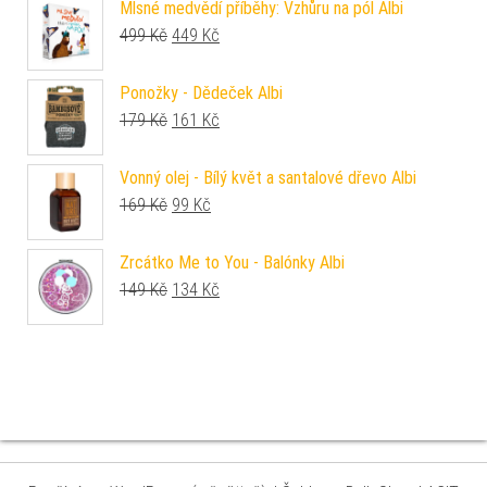
Mlsné medvědí příběhy: Vzhůru na pól Albi
Původní cena byla: 499 Kč.
Aktuální cena je: 449 Kč.
499
Kč
449
Kč
Ponožky - Dědeček Albi
Původní cena byla: 179 Kč.
Aktuální cena je: 161 Kč.
179
Kč
161
Kč
Vonný olej - Bílý květ a santalové dřevo Albi
Původní cena byla: 169 Kč.
Aktuální cena je: 99 Kč.
169
Kč
99
Kč
Zrcátko Me to You - Balónky Albi
Původní cena byla: 149 Kč.
Aktuální cena je: 134 Kč.
149
Kč
134
Kč