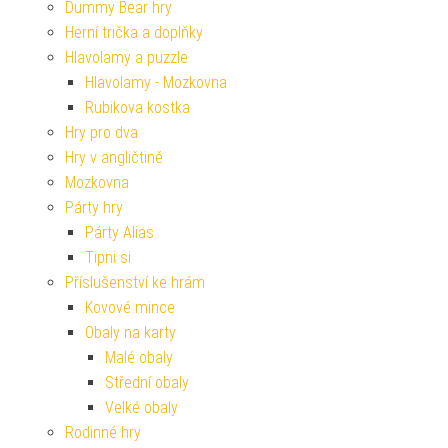
Dummy Bear hry
Herní trička a doplňky
Hlavolamy a puzzle
Hlavolamy - Mozkovna
Rubikova kostka
Hry pro dva
Hry v angličtině
Mozkovna
Párty hry
Párty Alias
Tipni si
Příslušenství ke hrám
Kovové mince
Obaly na karty
Malé obaly
Střední obaly
Velké obaly
Rodinné hry