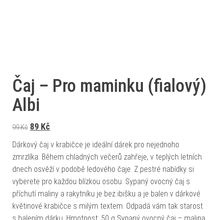
Čaj – Pro maminku (fialový)
Albi
Původní cena byla: 99 Kč.
Aktuální cena je: 89 Kč.
89
Kč
99
Kč
Dárkový čaj v krabičce je ideální dárek pro nejednoho
zmrzlíka. Během chladných večerů zahřeje, v teplých letních
dnech osvěží v podobě ledového čaje. Z pestré nabídky si
vyberete pro každou blízkou osobu. Sypaný ovocný čaj s
příchutí maliny a rakytníku je bez ibišku a je balen v dárkové
květinové krabičce s milým textem. Odpadá vám tak starost
s balením dárku. Hmotnost: 50 g Sypaný ovocný čaj – malina