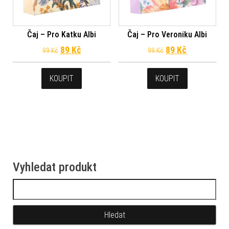
Čaj – Pro Katku Albi
Čaj – Pro Veroniku Albi
Původní cena byla: 99 Kč.
Aktuální cena je: 89 Kč.
Původní cena byl
Aktuální ce
89
Kč
89
Kč
99
Kč
99
Kč
KOUPIT
KOUPIT
Vyhledat produkt
Vyhledávání