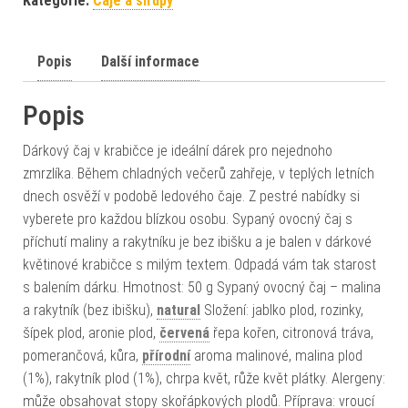
Kategorie:
Čaje a sirupy
Popis
Další informace
Popis
Dárkový čaj v krabičce je ideální dárek pro nejednoho
zmrzlíka. Během chladných večerů zahřeje, v teplých letních
dnech osvěží v podobě ledového čaje. Z pestré nabídky si
vyberete pro každou blízkou osobu. Sypaný ovocný čaj s
příchutí maliny a rakytníku je bez ibišku a je balen v dárkové
květinové krabičce s milým textem. Odpadá vám tak starost
s balením dárku. Hmotnost: 50 g Sypaný ovocný čaj – malina
a rakytník (bez ibišku),
natural
Složení: jablko plod, rozinky,
šípek plod, aronie plod,
červená
řepa kořen, citronová tráva,
pomerančová, kůra,
přírodní
aroma malinové, malina plod
(1%), rakytník plod (1%), chrpa květ, růže květ plátky. Alergeny:
může obsahovat stopy skořápkových plodů. Příprava: vroucí