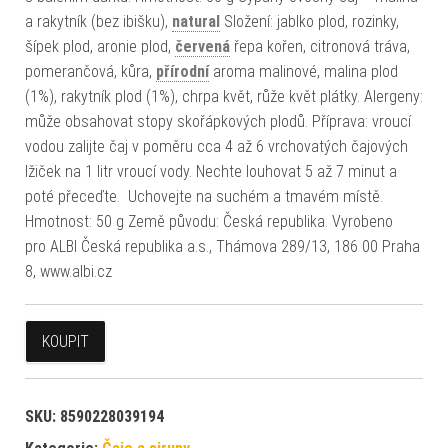
a rakytník (bez ibišku),
natural
Složení: jablko plod, rozinky,
šípek plod, aronie plod,
červená
řepa kořen, citronová tráva,
pomerančová, kůra,
přírodní
aroma malinové, malina plod
(1%), rakytník plod (1%), chrpa květ, růže květ plátky. Alergeny:
může obsahovat stopy skořápkových plodů. Příprava: vroucí
vodou zalijte čaj v poměru cca 4 až 6 vrchovatých čajových
lžiček na 1 litr vroucí vody. Nechte louhovat 5 až 7 minut a
poté přeceďte. Uchovejte na suchém a tmavém místě.
Hmotnost: 50 g Země původu: Česká republika. Vyrobeno
pro ALBI Česká republika a.s., Thámova 289/13, 186 00 Praha
8, www.albi.cz
KOUPIT
SKU:
8590228039194