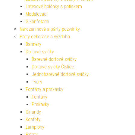
Latexové balónky s potiskem
Modelovací
S konfetami
Narozeninové a párty pozvánky
Párty dekorace a výzdoba
Bannery
Dortové svíčky
Barevné dortové svíčky
Dortové svíčky Číslice
Jednobarevné dortové svíčky
Tvary
Fontány a prskavky
Fontány
Prskavky
Girlandy
Konfety
Lampiony
Piňaty