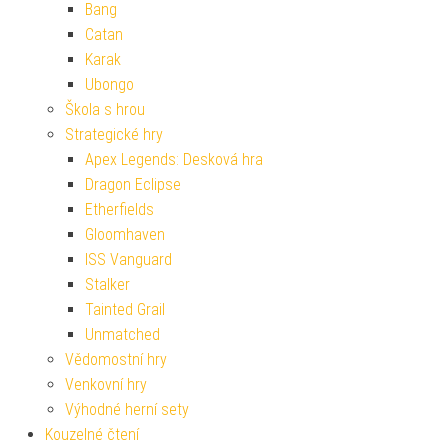
Bang
Catan
Karak
Ubongo
Škola s hrou
Strategické hry
Apex Legends: Desková hra
Dragon Eclipse
Etherfields
Gloomhaven
ISS Vanguard
Stalker
Tainted Grail
Unmatched
Vědomostní hry
Venkovní hry
Výhodné herní sety
Kouzelné čtení