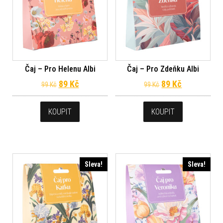
Čaj – Pro Helenu Albi
Čaj – Pro Zdeňku Albi
Původní cena byla: 99 Kč.
Aktuální cena je: 89 Kč.
Původní cena byl
Aktuální ce
89
Kč
89
Kč
99
Kč
99
Kč
KOUPIT
KOUPIT
Sleva!
Sleva!