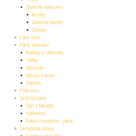
Závěsné dekorace
Rozety
Závěsné spirály
Závěsy
Párty sety
Párty stolování
Kelímky a skleničky
Talířky
Ubrousky
Ubrusy a šerpy
Zápichy
Ptákoviny
Sezónní párty
Čert a Mikuláš
Halloween
Pálení čarodějnic - párty
Tematické oslavy