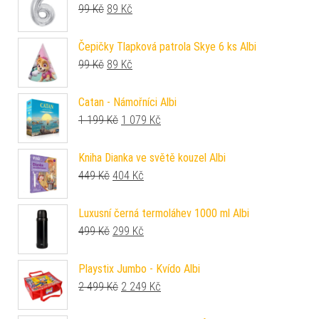
Původní cena byla: 99 Kč.
Aktuální cena je: 89 Kč.
99
Kč
89
Kč
Čepičky Tlapková patrola Skye 6 ks Albi
Původní cena byla: 99 Kč.
Aktuální cena je: 89 Kč.
99
Kč
89
Kč
Catan - Námořníci Albi
Původní cena byla: 1 199 Kč.
Aktuální cena je: 1 079 Kč.
1 199
Kč
1 079
Kč
Kniha Dianka ve světě kouzel Albi
Původní cena byla: 449 Kč.
Aktuální cena je: 404 Kč.
449
Kč
404
Kč
Luxusní černá termoláhev 1000 ml Albi
Původní cena byla: 499 Kč.
Aktuální cena je: 299 Kč.
499
Kč
299
Kč
Playstix Jumbo - Kvído Albi
Původní cena byla: 2 499 Kč.
Aktuální cena je: 2 249 Kč.
2 499
Kč
2 249
Kč