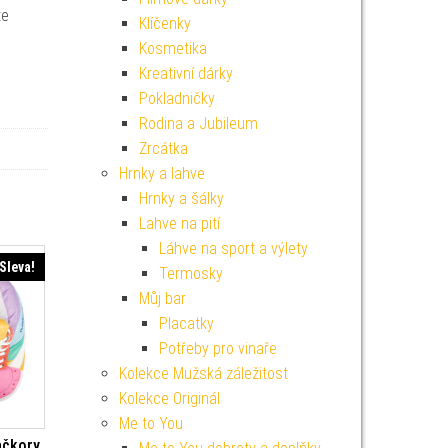
te
Klíčenky
Kosmetika
Kreativní dárky
Pokladničky
Rodina a Jubileum
Zrcátka
Hrnky a lahve
Hrnky a šálky
Lahve na pití
Láhve na sport a výlety
Sleva!
Termosky
Můj bar
Placatky
Potřeby pro vinaře
Kolekce Mužská záležitost
Kolekce Originál
Me to You
ačkory