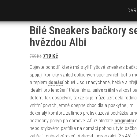
DÁR
Bílé Sneakers bačkory s
hvězdou Albi
Původní cena byla: 799 Kč.
Aktuální cena je: 719 Kč.
719
Kč
799
Kč
Objevte pohodlí, které má styl! Plyšové sneakers bačk
spojují ikonický vzhled oblíbených sportovních bot s m
a teplem
domácí
obuvi. Jsou nadýchané, hebké a hřej
ideální pro lenošení třeba filmu.
univerzální
velikost p
dětem, tak dospělým, takže si je může užít celá rodin
vnitřní povrch jemně obepne chodidla a poskytne jim
dokonalý komfort, zatímco protiskluzová podrážka um
bezpečný pohyb po domově. Ať už hledáte
originální
d
nebo stylového parťáka na domácí pohodu, tyto bačko
zahřejí i pobaví zároveň. Velikost: univerzální (35-46) Ú