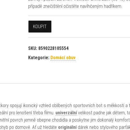
případě znečištění očistěte navlhčeným hadříkem.
KOUPIT
SKU:
8590228105554
Kategorie:
Domácí obuv
čkory spojují ikonický vzhled oblíbených sportovních bot s měkkostí a
ální pro lenošení třeba filmu.
univerzální
velikost padne jak dětem, t
vnitřní povrch jemně obepne chodidla a poskytne jim dokonalý komfort
ohyb po domově. Ať už hledáte
originální
dárek nebo stylového parťá