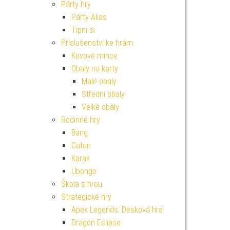
Párty hry
Párty Alias
Tipni si
Příslušenství ke hrám
Kovové mince
Obaly na karty
Malé obaly
Střední obaly
Velké obaly
Rodinné hry
Bang
Catan
Karak
Ubongo
Škola s hrou
Strategické hry
Apex Legends: Desková hra
Dragon Eclipse