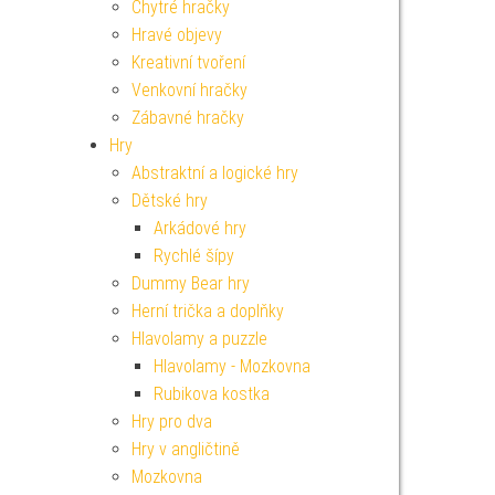
Chytré hračky
Hravé objevy
Kreativní tvoření
Venkovní hračky
Zábavné hračky
Hry
Abstraktní a logické hry
Dětské hry
Arkádové hry
Rychlé šípy
Dummy Bear hry
Herní trička a doplňky
Hlavolamy a puzzle
Hlavolamy - Mozkovna
Rubikova kostka
Hry pro dva
Hry v angličtině
Mozkovna