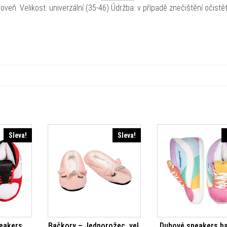
oveň. Velikost: univerzální (35-46) Údržba: v případě znečištění očistě
Sleva!
Sleva!
neakers
Bačkory – Jednorožec, vel.
Duhové sneakers b