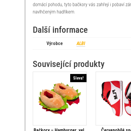
domácí pohodu, tyto bačkory vás zahřejí i pobaví zár
navlhčeným hadříkem.
Další informace
Výrobce
ALBI
Související produkty
Sleva!
Bačkory – Hamburger, vel.
Červenobílé s