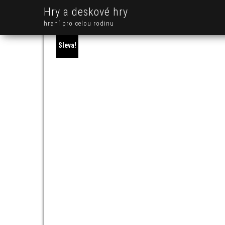
Hry a deskové hry
hraní pro celou rodinu
Sleva!