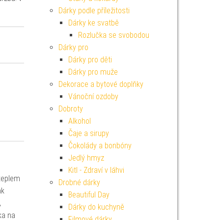
Dárky podle příležitosti
Dárky ke svatbě
Rozlučka se svobodou
Dárky pro
Dárky pro děti
Dárky pro muže
Dekorace a bytové doplňky
Vánoční ozdoby
Dobroty
Alkohol
Čaje a sirupy
Čokolády a bonbóny
Jedlý hmyz
Kitl - Zdraví v láhvi
 teplem
Drobné dárky
ak
Beautiful Day
,
Dárky do kuchyně
ka na
Filmové dárky