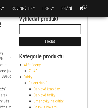
0
KY
RODINNÉ HRY
HRNKY
PŘÁNÍ
Vyhledat produkt
e
Vyhledávání
ory
Kategorie produktu
ěkkostí
ivé –
Akční ceny
adne jak
Za 49
a. Měkký
Dárky
Balení dárků
ožní
Dárkové krabičky
árek
Dárkové tašky
ry vás
Jmenovky na dárky
držba: v
Stuhy a kokardy