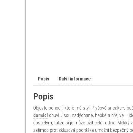
Popis
Další informace
Popis
Objevte pohodlí, které má styl! Plyšové sneakers ba
domácí
obuvi. Jsou nadýchané, hebké a hřejivé – ide
dospělým, takže si je může užít celá rodina. Měkký 
zatímco protiskluzová podrážka umožní bezpečný p