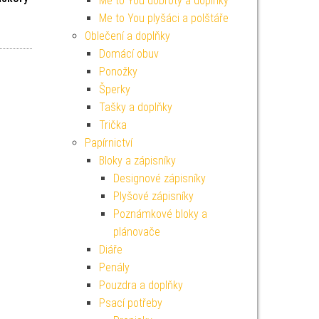
Me to You dobroty a doplňky
Me to You plyšáci a polštáře
í cena byla: 799 Kč.
Aktuální cena je: 719 Kč.
Oblečení a doplňky
Domácí obuv
Ponožky
Šperky
Tašky a doplňky
Trička
Papírnictví
Bloky a zápisníky
Designové zápisníky
Plyšové zápisníky
Poznámkové bloky a
plánovače
Diáře
Penály
Pouzdra a doplňky
Psací potřeby