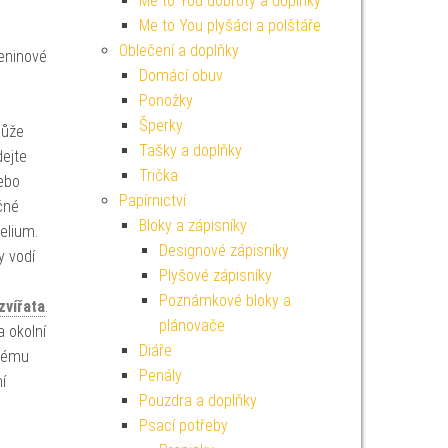
Me to You dobroty a doplňky
Me to You plyšáci a polštáře
Oblečení a doplňky
zeninové
Domácí obuv
Ponožky
Šperky
může
Tašky a doplňky
dejte
Trička
nebo
Papírnictví
čné
Bloky a zápisníky
helium.
Designové zápisníky
y vodí
Plyšové zápisníky
Poznámkové bloky a
zvířata
.
plánovače
a okolní
Diáře
ímému
Penály
í
Pouzdra a doplňky
Psací potřeby