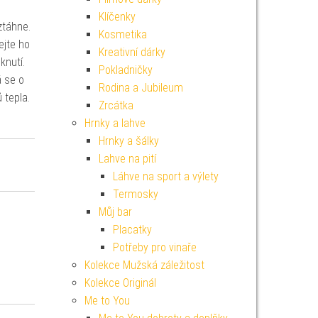
Klíčenky
ztáhne.
Kosmetika
ejte ho
Kreativní dárky
sknutí.
Pokladničky
á se o
Rodina a Jubileum
 tepla.
Zrcátka
Hrnky a lahve
Hrnky a šálky
Lahve na pití
Láhve na sport a výlety
Termosky
Můj bar
Placatky
Potřeby pro vinaře
Kolekce Mužská záležitost
Kolekce Originál
Me to You