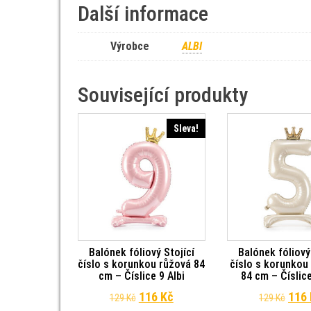
Další informace
Výrobce
ALBI
Související produkty
Sleva!
Balónek fóliový Stojící
Balónek fóliový
číslo s korunkou růžová 84
číslo s korunko
cm – Číslice 9 Albi
84 cm – Číslice
Původní cena byla: 129 Kč.
Aktuální cena je: 116 Kč.
Půvo
116
Kč
116
129
Kč
129
Kč