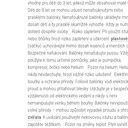
vhodný pro děti do 3 let, jelikož může obsahovat malé 
Děti do 8 let se mohou udusit nenafouknutými nebo
prasklými balónky. Nenafouknuté balónky ukládejte m
dosah dětí a ty prasklé okamžitě vyhoďte. Vždy je nut
dohled dospělé osoby. Riziko zapletení: Při použití st
nebo šňůrky hrozí riziko zapletení a uškrcení.
plastové
(sáčky) uchovávejte mimo dosah kojenců a menších 
Bezpečné nafukování: Balónky nenafukujte pusou. Vžd
použijte k tomu určené pomůcky, jako je pumpička,
kompresor, brčko nebo helium. Pozor na helium: Hel
nikdy nevdechujte, hrozí vážné riziko udušení! Elektřin
bouřky a ochrana přírody: Fóliové balónky vodí elektric
proud a mohou přitahovat blesky. Udržujte je v bezpeč
vzdálenosti od elektrického vedení a nikdy s nimi
nemanipulujte venku během bouřky. Balónky nevypoušt
volné přírody – mohou způsobit výpadek proudu a ohro
zvířata
. K uvázání používejte nekovovou stuhu a balón
zajistěte těžítkem. Pozor na změny teplot: Plyn uvnitř