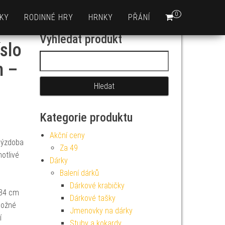
0
KY
RODINNÉ HRY
HRNKY
PŘÁNÍ
Vyhledat produkt
íslo
Vyhledávání
m –
Kategorie produktu
Akční ceny
 výzdoba
Za 49
otlivé
Dárky
Balení dárků
Dárkové krabičky
 84 cm
Dárkové tašky
možné
Jmenovky na dárky
í
Stuhy a kokardy