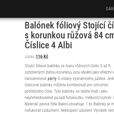
DÁR
Balónek fóliový Stojící č
s korunkou růžová 84 c
Číslice 4 Albi
Původní cena byla: 129 Kč.
Aktuální cena je: 116 Kč.
116
Kč
129
Kč
Stojící fóliové balónky ve tvaru růžových číslic 0 až 9,
ozdobených zlatou korunkou, jsou ideální jako efektní
narozeninové
párty
či oslavy významného jubilea. Jedn
číslicové balónky můžete kombinovat pro vytvoření
potřebného čísla. Tyto balónky se dobře hodí i jako
nepřehlédnutelné pozadí fotokoutku. Velikost/rozměr:
Materiál: pevná fólie Balení obsahuje: 1 ks Balónky je 
nafukovat vzduchem. Nebezpečí udušení: Výrobek nen