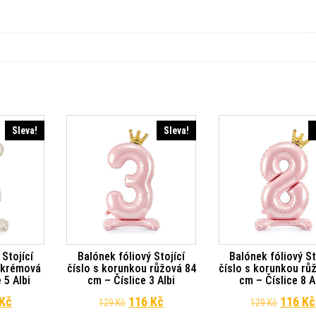
Sleva!
Sleva!
 Stojící
Balónek fóliový Stojící
Balónek fóliový St
u krémová
číslo s korunkou růžová 84
číslo s korunkou rů
 5 Albi
cm – Číslice 3 Albi
cm – Číslice 8 A
dní cena byla: 129 Kč.
Aktuální cena je: 116 Kč.
Původní cena byla: 129 Kč.
Aktuální cena je: 116 Kč.
Původn
Kč
116
Kč
116
Kč
129
Kč
129
Kč