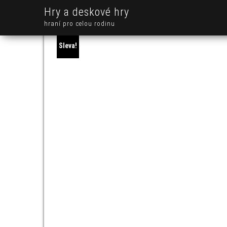
Hry a deskové hry
hraní pro celou rodinu
Sleva!