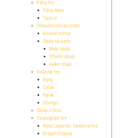
Párty hry
Párty Alias
Tipni si
Příslušenství ke hrám
Kovové mince
Obaly na karty
Malé obaly
Střední obaly
Velké obaly
Rodinné hry
Bang
Catan
Karak
Ubongo
Škola s hrou
Strategické hry
Apex Legends: Desková hra
Dragon Eclipse