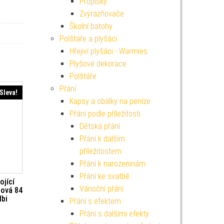
Propisky
Zvýrazňovače
Školní batohy
Polštáře a plyšáci
Hřejiví plyšáci - Warmies
Plyšové dekorace
Polštáře
Přání
Sleva!
Kapsy a obálky na peníze
Přání podle příležitosti
Dětská přání
Přání k dalším
příležitostem
Přání k narozeninám
Přání ke svatbě
ojící
Vánoční přání
žová 84
lbi
Přání s efektem
í cena byla: 129 Kč.
Aktuální cena je: 116 Kč.
Přání s dalšími efekty