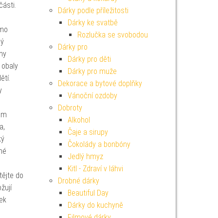
části.
Dárky podle příležitosti
Dárky ke svatbě
imo
Rozlučka se svobodou
ný
Dárky pro
uhy
Dárky pro děti
obaly
Dárky pro muže
dětí.
Dekorace a bytové doplňky
y
Vánoční ozdoby
Dobroty
ium
Alkohol
a,
Čaje a sirupy
ký
Čokolády a bonbóny
né
Jedlý hmyz
Kitl - Zdraví v láhvi
ějte do
Drobné dárky
žují
Beautiful Day
ek
Dárky do kuchyně
Filmové dárky