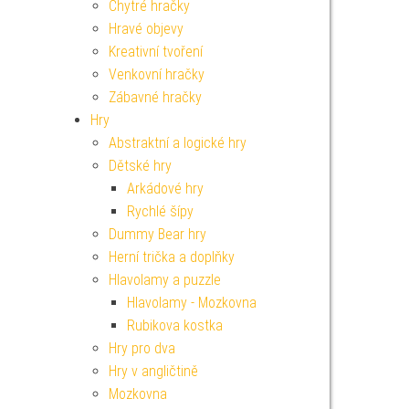
Chytré hračky
Hravé objevy
Kreativní tvoření
Venkovní hračky
Zábavné hračky
Hry
Abstraktní a logické hry
Dětské hry
Arkádové hry
Rychlé šípy
Dummy Bear hry
Herní trička a doplňky
Hlavolamy a puzzle
Hlavolamy - Mozkovna
Rubikova kostka
Hry pro dva
Hry v angličtině
Mozkovna