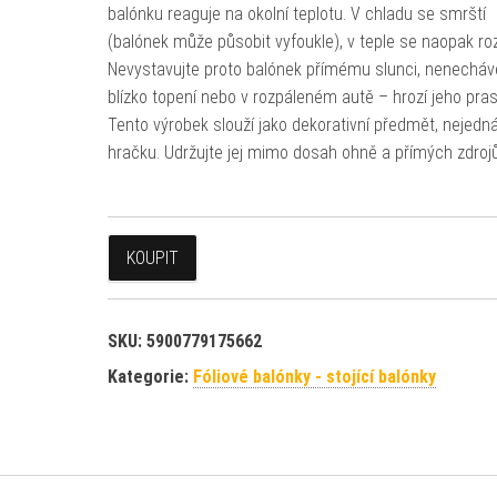
balónku reaguje na okolní teplotu. V chladu se smrští
(balónek může působit vyfoukle), v teple se naopak ro
Nevystavujte proto balónek přímému slunci, nenecháv
blízko topení nebo v rozpáleném autě – hrozí jeho pra
Tento výrobek slouží jako dekorativní předmět, nejedn
hračku. Udržujte jej mimo dosah ohně a přímých zdrojů
KOUPIT
SKU:
5900779175662
Kategorie:
Fóliové balónky - stojící balónky