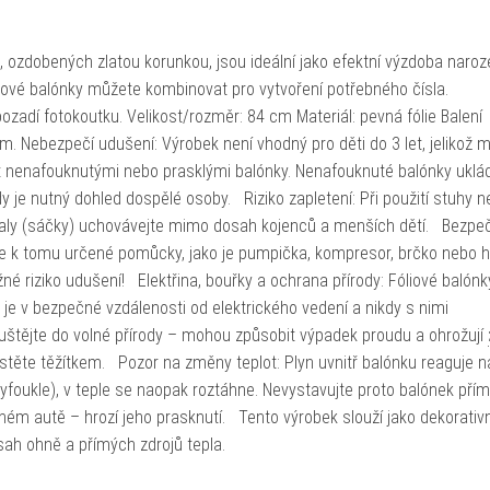
ž 9, ozdobených zlatou korunkou, jsou ideální jako efektní výzdoba naro
icové balónky můžete kombinovat pro vytvoření potřebného čísla.
ozadí fotokoutku. Velikost/rozměr: 84 cm Materiál: pevná fólie Balení
. Nebezpečí udušení: Výrobek není vhodný pro děti do 3 let, jelikož 
t nenafouknutými nebo prasklými balónky. Nenafouknuté balónky uklá
 je nutný dohled dospělé osoby. Riziko zapletení: Při použití stuhy 
ly (sáčky) uchovávejte mimo dosah kojenců a menších dětí. Bezpe
jte k tomu určené pomůcky, jako je pumpička, kompresor, brčko nebo 
né riziko udušení! Elektřina, bouřky a ochrana přírody: Fóliové balónk
 je v bezpečné vzdálenosti od elektrického vedení a nikdy s nimi
štějte do volné přírody – mohou způsobit výpadek proudu a ohrožují
stěte těžítkem. Pozor na změny teplot: Plyn uvnitř balónku reaguje n
vyfoukle), v teple se naopak roztáhne. Nevystavujte proto balónek př
eném autě – hrozí jeho prasknutí. Tento výrobek slouží jako dekorativn
osah ohně a přímých zdrojů tepla.