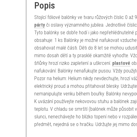
Popis
Stojící fóliové balónky ve tvaru růžových číslic 0 a
párty
či oslavy významného jubilea. Jednotlivé čísl
Tyto balónky se dobře hodí i jako nepřehlédnutelné p
obsahuje: 1 ks Balónky je možné nafukovat vzduchem
obsahovat malé části. Děti do 8 let se mohou udusi
mimo dosah dětí a ty prasklé okamžitě vyhoďte. Vždy
šňůrky hrozí riziko zapletení a uškrcení.
plastové
oba
nafukování: Balónky nenafukujte pusou. Vždy použi
Pozor na helium: Helium nikdy nevdechujte, hrozí váž
elektrický proud a mohou přitahovat blesky. Udržujte
nemanipulujte venku během bouřky. Balónky nevypou
K uvázání používejte nekovovou stuhu a balónek zaji
teplotu. V chladu se smrští (balónek může působit 
slunci, nenechávejte ho blízko topení nebo v rozpál
předmět, nejedná se o hračku. Udržujte jej mimo d