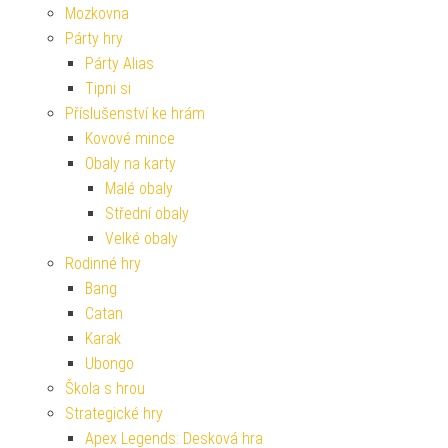
Mozkovna
Párty hry
Párty Alias
Tipni si
Příslušenství ke hrám
Kovové mince
Obaly na karty
Malé obaly
Střední obaly
Velké obaly
Rodinné hry
Bang
Catan
Karak
Ubongo
Škola s hrou
Strategické hry
Apex Legends: Desková hra