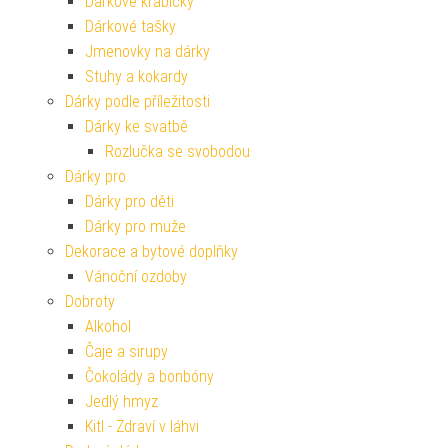
Dárkové krabičky
Dárkové tašky
Jmenovky na dárky
Stuhy a kokardy
Dárky podle příležitosti
Dárky ke svatbě
Rozlučka se svobodou
Dárky pro
Dárky pro děti
Dárky pro muže
Dekorace a bytové doplňky
Vánoční ozdoby
Dobroty
Alkohol
Čaje a sirupy
Čokolády a bonbóny
Jedlý hmyz
Kitl - Zdraví v láhvi