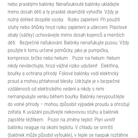
nebo prasklými balónky. Nenafouknuté balónky ukládejte
mimo dosah dětí a ty prasklé okamžitě vyhoďte. Vždy je
nutný dohled dospělé osoby. Riziko zapletení: Při použití
stuhy nebo šňůrky hrozí riziko zapletení a uškrcení. Plastové
obaly (sáčky) uchovávejte mimo dosah kojenců a menších
dětí. Bezpečné nafukování: Balónky nenafukujte pusou. Vždy
použijte k tomu určené pomůcky, jako je pumpička,
kompresor, brčko nebo helium. Pozor na helium: Helium
nikdy nevdechujte, hrozí vážné riziko udušení! Elektřina,
bouřky a ochrana přírody: Fóliové balónky vodí elektrický
proud a mohou přitahovat blesky. Udržujte je v bezpečné
vzdálenosti od elektrického vedení a nikdy s nimi
nemanipulujte venku během bouřky. Balónky nevypouštějte
do volné přírody – mohou způsobit výpadek proudu a ohrožují
zvířata. K uvázání používejte nekovovou stuhu a balónek
zajistěte těžítkem. Pozor na změny teplot: Plyn uvnitř
balónku reaguje na okolní teplotu. V chladu se smrští
(balónek může působit vyfoukle), v teple se naopak roztáhne.