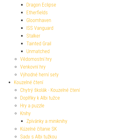
Dragon Eclipse
Etherfields
Gloomhaven
ISS Vanguard
Stalker
Tainted Grail
Unmatched
Vědomostní hry
Venkovní hry
Výhodné herní sety
Kouzelné čtení
Chytrý školák - Kouzelné čtení
Doplňky k Albi tužce
Hry a puzzle
Knihy
Zpívánky a miniknihy
Kúzelné čítanie SK
Sady s Albi tužkou