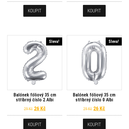
KOUPIT
KOUPIT
Sleva!
Sleva!
Balónek fóliový 35 cm
Balónek fóliový 35 cm
stříbrný číslo 2 Albi
stříbrný číslo 0 Albi
Původní cena byla: 29 Kč.
Aktuální cena je: 26 Kč.
Původní cena byl
Aktuální ce
26
Kč
26
Kč
29
Kč
29
Kč
KOUPIT
KOUPIT