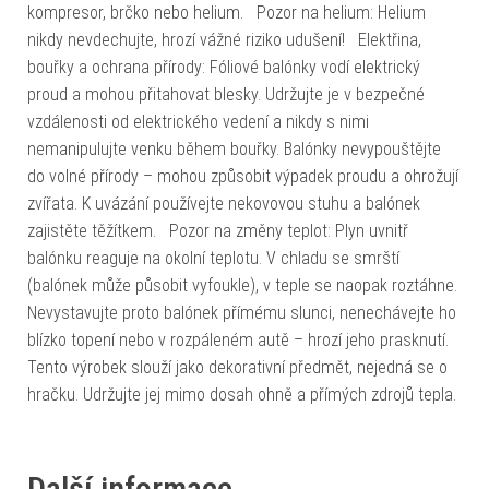
kompresor, brčko nebo helium. Pozor na helium: Helium
nikdy nevdechujte, hrozí vážné riziko udušení! Elektřina,
bouřky a ochrana přírody: Fóliové balónky vodí elektrický
proud a mohou přitahovat blesky. Udržujte je v bezpečné
vzdálenosti od elektrického vedení a nikdy s nimi
nemanipulujte venku během bouřky. Balónky nevypouštějte
do volné přírody – mohou způsobit výpadek proudu a ohrožují
zvířata. K uvázání používejte nekovovou stuhu a balónek
zajistěte těžítkem. Pozor na změny teplot: Plyn uvnitř
balónku reaguje na okolní teplotu. V chladu se smrští
(balónek může působit vyfoukle), v teple se naopak roztáhne.
Nevystavujte proto balónek přímému slunci, nenechávejte ho
blízko topení nebo v rozpáleném autě – hrozí jeho prasknutí.
Tento výrobek slouží jako dekorativní předmět, nejedná se o
hračku. Udržujte jej mimo dosah ohně a přímých zdrojů tepla.
Další informace