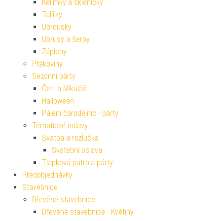
Kelímky a skleničky
Talířky
Ubrousky
Ubrusy a šerpy
Zápichy
Ptákoviny
Sezónní párty
Čert a Mikuláš
Halloween
Pálení čarodějnic - párty
Tematické oslavy
Svatba a rozlučka
Svatební oslava
Tlapková patrola párty
Předobjednávky
Stavebnice
Dřevěné stavebnice
Dřevěné stavebnice - Květiny