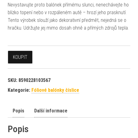
Nevystavujte proto balónek přímému slunci, nenechávejte ho
blízko topení nebo v rozpáleném autě – hrozí jeho prasknutí.
Tento výrobek slouží jako dekorativní předmět, nejedná se o
hračku. Udržujte jej mimo dosah ohně a přímých zdrojů tepla.
KOUPIT
SKU:
8590228103567
Kategorie:
Fóliové balónky číslice
Popis
Další informace
Popis