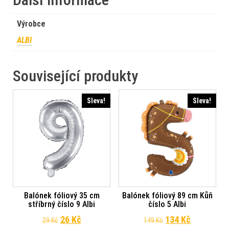
Výrobce
ALBI
Související produkty
Sleva!
Sleva!
Balónek fóliový 35 cm
Balónek fóliový 89 cm Kůň
stříbrný číslo 9 Albi
číslo 5 Albi
Původní cena byla: 29 Kč.
Aktuální cena je: 26 Kč.
Původní cena byl
Aktuální c
26
Kč
134
Kč
29
Kč
149
Kč