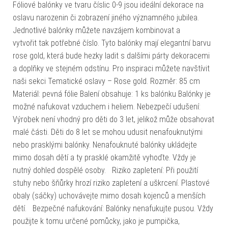
Fóliové balónky ve tvaru číslic 0-9 jsou ideální dekorace na
oslavu narozenin či zobrazení jiného významného jubilea.
Jednotlivé balónky můžete navzájem kombinovat a
vytvořit tak potřebné číslo. Tyto balónky mají elegantní barvu
rose gold, která bude hezky ladit s dalšími párty dekoracemi
a doplňky ve stejném odstínu. Pro inspiraci můžete navštívit
naši sekci Tematické oslavy – Rose gold. Rozměr: 85 cm
Materiál: pevná fólie Balení obsahuje: 1 ks balónku Balónky je
možné nafukovat vzduchem i heliem. Nebezpečí udušení:
Výrobek není vhodný pro děti do 3 let, jelikož může obsahovat
malé části. Děti do 8 let se mohou udusit nenafouknutými
nebo prasklými balónky. Nenafouknuté balónky ukládejte
mimo dosah dětí a ty prasklé okamžitě vyhoďte. Vždy je
nutný dohled dospělé osoby. Riziko zapletení: Při použití
stuhy nebo šňůrky hrozí riziko zapletení a uškrcení. Plastové
obaly (sáčky) uchovávejte mimo dosah kojenců a menších
dětí. Bezpečné nafukování: Balónky nenafukujte pusou. Vždy
použijte k tomu určené pomůcky, jako je pumpička,