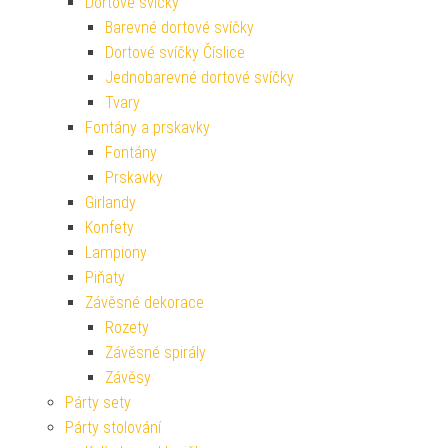
Dortové svíčky
Barevné dortové svíčky
Dortové svíčky Číslice
Jednobarevné dortové svíčky
Tvary
Fontány a prskavky
Fontány
Prskavky
Girlandy
Konfety
Lampiony
Piňaty
Závěsné dekorace
Rozety
Závěsné spirály
Závěsy
Párty sety
Párty stolování