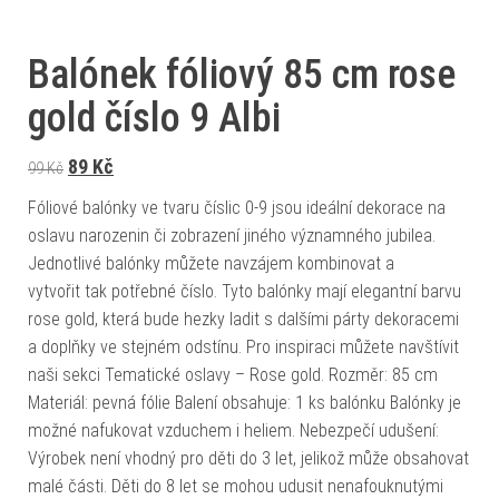
Balónek fóliový 85 cm rose
gold číslo 9 Albi
Původní cena byla: 99 Kč.
Aktuální cena je: 89 Kč.
89
Kč
99
Kč
Fóliové balónky ve tvaru číslic 0-9 jsou ideální dekorace na
oslavu narozenin či zobrazení jiného významného jubilea.
Jednotlivé balónky můžete navzájem kombinovat a
vytvořit tak potřebné číslo. Tyto balónky mají elegantní barvu
rose gold, která bude hezky ladit s dalšími párty dekoracemi
a doplňky ve stejném odstínu. Pro inspiraci můžete navštívit
naši sekci Tematické oslavy – Rose gold. Rozměr: 85 cm
Materiál: pevná fólie Balení obsahuje: 1 ks balónku Balónky je
možné nafukovat vzduchem i heliem. Nebezpečí udušení:
Výrobek není vhodný pro děti do 3 let, jelikož může obsahovat
malé části. Děti do 8 let se mohou udusit nenafouknutými