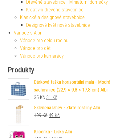
Dřevěné stavebnice - Miniaturní domečky
Kreativní dřevěné stavebnice
Klasické a designové stavebnice
Designové květinové stavebnice
Vánoce s Albi
Vánoce pro celou rodinu
Vánoce pro děti
Vánoce pro kamarády
Produkty
Dárková taška horizontální malá - Modrá
šachovnice (22,9 × 9,8 × 17,8 cm) Albi
Původní cena byla: 35 Kč.
Aktuální cena je: 31 Kč.
35
Kč
31
Kč
Skleněná láhev - Zlaté rostliny Albi
Původní cena byla: 199 Kč.
Aktuální cena je: 49 Kč.
199
Kč
49
Kč
Klíčenka - Liška Albi