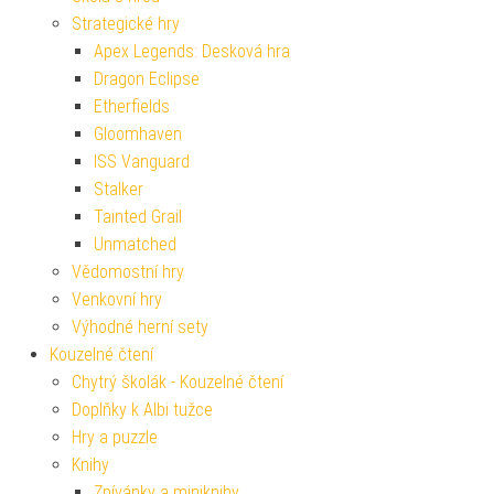
Strategické hry
Apex Legends: Desková hra
Dragon Eclipse
Etherfields
Gloomhaven
ISS Vanguard
Stalker
Tainted Grail
Unmatched
Vědomostní hry
Venkovní hry
Výhodné herní sety
Kouzelné čtení
Chytrý školák - Kouzelné čtení
Doplňky k Albi tužce
Hry a puzzle
Knihy
Zpívánky a miniknihy