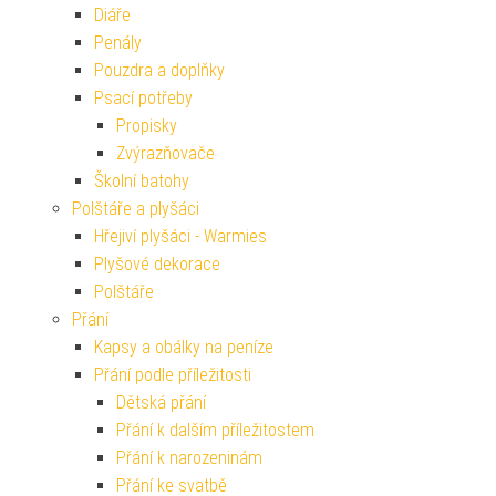
Diáře
Penály
Pouzdra a doplňky
Psací potřeby
Propisky
Zvýrazňovače
Školní batohy
Polštáře a plyšáci
Hřejiví plyšáci - Warmies
Plyšové dekorace
Polštáře
Přání
Kapsy a obálky na peníze
Přání podle příležitosti
Dětská přání
Přání k dalším příležitostem
Přání k narozeninám
Přání ke svatbě