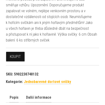
směřuje vzhůru. Upozornění: Doporučujeme produkt
zapalovat ve volném, nejlépe venkovním prostoru a v
dostatečné vzdálenosti od stojících osob. Neumísťujeme
k hořícím svíčkám ani k jiným hořlavým předmětům! Jako
u všech hořlavin je třeba důsledně dbát na bezpečnost
a přistupovat k ní jako k hořlavině. Výška svíčky: 6 cm Obsah
balení: 6 ks stříbrných svíček
KOUPIT
SKU:
5902230748132
Kategorie:
Jednobarevné dortové svíčky
Popis
Další informace