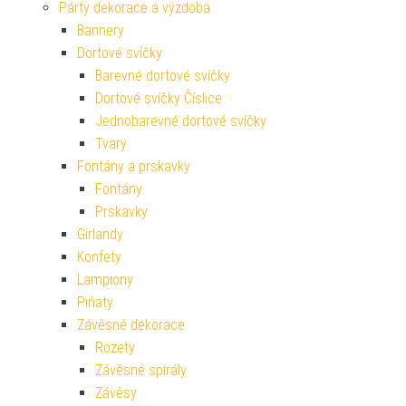
Párty dekorace a výzdoba
Bannery
Dortové svíčky
Barevné dortové svíčky
Dortové svíčky Číslice
Jednobarevné dortové svíčky
Tvary
Fontány a prskavky
Fontány
Prskavky
Girlandy
Konfety
Lampiony
Piňaty
Závěsné dekorace
Rozety
Závěsné spirály
Závěsy