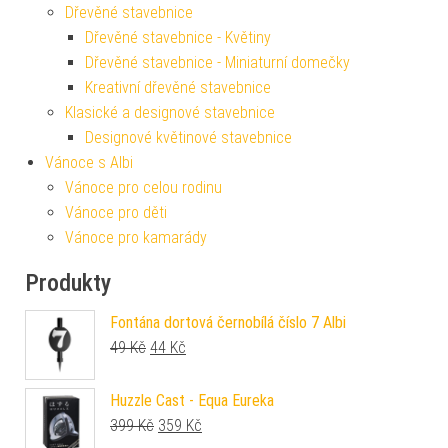
Dřevěné stavebnice
Dřevěné stavebnice - Květiny
Dřevěné stavebnice - Miniaturní domečky
Kreativní dřevěné stavebnice
Klasické a designové stavebnice
Designové květinové stavebnice
Vánoce s Albi
Vánoce pro celou rodinu
Vánoce pro děti
Vánoce pro kamarády
Produkty
Fontána dortová černobílá číslo 7 Albi
Původní cena byla: 49 Kč.
Aktuální cena je: 44 Kč.
49
Kč
44
Kč
Huzzle Cast - Equa Eureka
Původní cena byla: 399 Kč.
Aktuální cena je: 359 Kč.
399
Kč
359
Kč