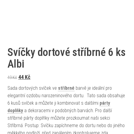
Svíčky dortové stříbrné 6 ks
Albi
Původní cena byla: 49 Kč.
Aktuální cena je: 44 Kč.
44
Kč
49
Kč
Sada dortových svíček ve
stříbrné
barvě je ideální pro
elegantní ozdobu narozeninového dortu. Tato sada obsahuje
6 kusů svíček a můžete ji kombinovat s dalšími
párty
doplňky
a dekoracemi v podobných barvách. Pro další
stříbrné párty doplňky můžete prozkoumat naši sekci
Stříbrná. Postup: Svíčku zapíchneme do dortu nebo do jiného
měkkého podloží, před zapálením zkontrolujeme zda