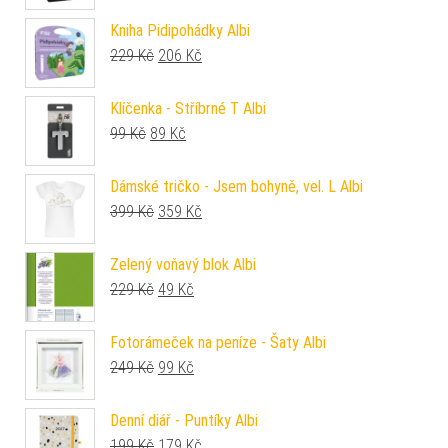
Kniha Pidipohádky Albi
Původní cena byla: 229 Kč.
Aktuální cena je: 206 Kč.
229
Kč
206
Kč
Klíčenka - Stříbrné T Albi
Původní cena byla: 99 Kč.
Aktuální cena je: 89 Kč.
99
Kč
89
Kč
Dámské tričko - Jsem bohyně, vel. L Albi
Původní cena byla: 399 Kč.
Aktuální cena je: 359 Kč.
399
Kč
359
Kč
Zelený voňavý blok Albi
Původní cena byla: 229 Kč.
Aktuální cena je: 49 Kč.
229
Kč
49
Kč
Fotorámeček na peníze - Šaty Albi
Původní cena byla: 249 Kč.
Aktuální cena je: 99 Kč.
249
Kč
99
Kč
Denní diář - Puntíky Albi
Původní cena byla: 199 Kč.
Aktuální cena je: 179 Kč.
199
Kč
179
Kč