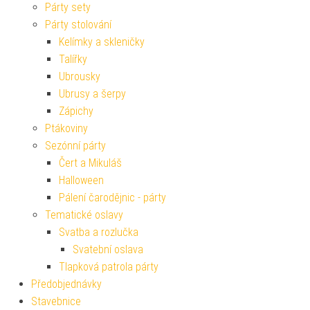
Párty sety
Párty stolování
Kelímky a skleničky
Talířky
Ubrousky
Ubrusy a šerpy
Zápichy
Ptákoviny
Sezónní párty
Čert a Mikuláš
Halloween
Pálení čarodějnic - párty
Tematické oslavy
Svatba a rozlučka
Svatební oslava
Tlapková patrola párty
Předobjednávky
Stavebnice