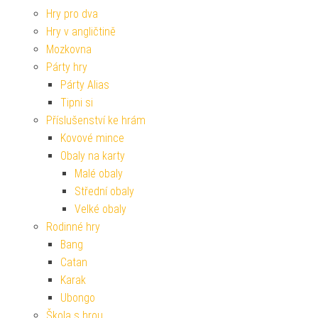
Hry pro dva
Hry v angličtině
Mozkovna
Párty hry
Párty Alias
Tipni si
Příslušenství ke hrám
Kovové mince
Obaly na karty
Malé obaly
Střední obaly
Velké obaly
Rodinné hry
Bang
Catan
Karak
Ubongo
Škola s hrou