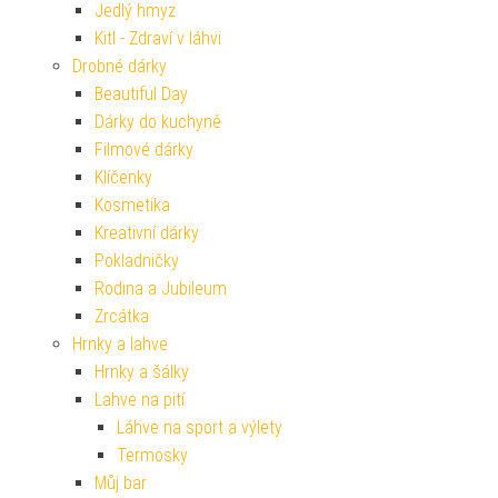
Jedlý hmyz
Kitl - Zdraví v láhvi
Drobné dárky
Beautiful Day
Dárky do kuchyně
Filmové dárky
Klíčenky
Kosmetika
Kreativní dárky
Pokladničky
Rodina a Jubileum
Zrcátka
Hrnky a lahve
Hrnky a šálky
Lahve na pití
Láhve na sport a výlety
Termosky
Můj bar