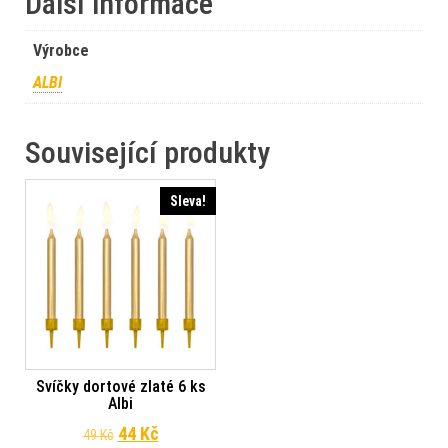
Další informace
Výrobce
ALBI
Související produkty
Sleva!
Svíčky dortové zlaté 6 ks
Albi
Původní cena byla: 49 Kč.
Aktuální cena je: 44 Kč.
44
Kč
49
Kč