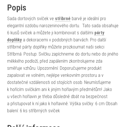
Popis
Sada dortových svíček ve
stříbrné
barvě je ideální pro
elegantní ozdobu narozeninového dortu. Tato sada obsahuje
6 kusů svíček a můžete ji kombinovat s dalšími
párty
doplňky
a dekoracemi v podobných barvách. Pro další
stříbrné párty doplňky můžete prozkoumat naši sekci
Stříbrná. Postup: Svíčku zapíchneme do dortu nebo do jiného
měkkého podloží, před zapálením zkontrolujeme zda
směřuje vzhůru. Upozornění: Doporučujeme produkt
zapalovat ve volném, nejlépe venkovním prostoru a v
dostatečné vzdálenosti od stojících osob. Neumísťujeme
k hořícím svíčkám ani k jiným hořlavým předmětům! Jako
u všech hořlavin je třeba důsledně dbát na bezpečnost
a přistupovat k ní jako k hořlavině. Výška svíčky: 6 cm Obsah
balení: 6 ks stříbrných svíček