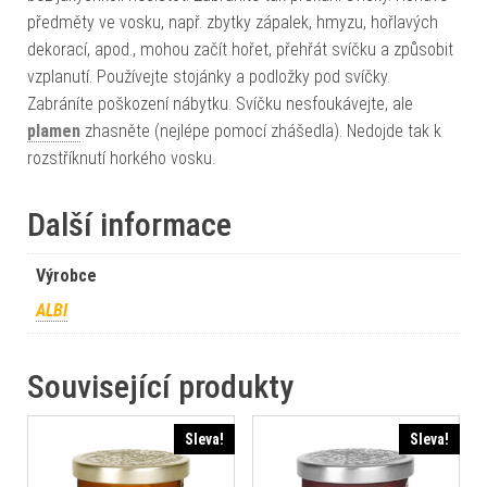
předměty ve vosku, např. zbytky zápalek, hmyzu, hořlavých
dekorací, apod., mohou začít hořet, přehřát svíčku a způsobit
vzplanutí. Používejte stojánky a podložky pod svíčky.
Zabráníte poškození nábytku. Svíčku nesfoukávejte, ale
plamen
zhasněte (nejlépe pomocí zhášedla). Nedojde tak k
rozstříknutí horkého vosku.
Další informace
Výrobce
ALBI
Související produkty
Sleva!
Sleva!