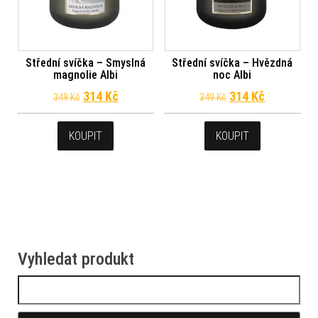
Střední svíčka – Smyslná
Střední svíčka – Hvězdná
magnolie Albi
noc Albi
Původní cena byla: 349 Kč.
Aktuální cena je: 314 Kč.
Původní cena byl
Aktuální c
314
Kč
314
Kč
349
Kč
349
Kč
KOUPIT
KOUPIT
Vyhledat produkt
Vyhledávání