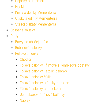
Doplňky Mementerra
Hry Mementerra
Knihy a deníky Mementerra
Otisky a odlitky Mementerra
Stírací plakáty Mementerra
Oblíbené kousky
Párty
Barvy na obličej a tělo
Bublinové balónky
Fóliové balónky
Chodící
Fóliové balónky - filmové a komiksové postavy
Fóliové balónky - stojící balónky
Fóliové balónky číslice
Fóliové balónky s českým textem
Fóliové balónky s potiskem
Jednobarevné fóliové balónky
Nápisy