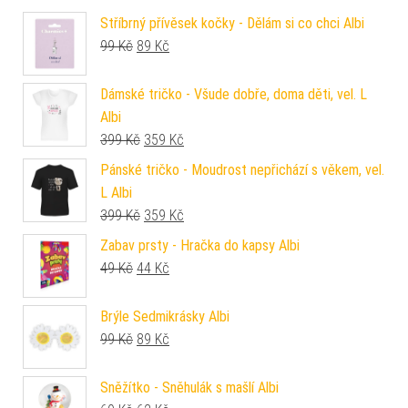
Stříbrný přívěsek kočky - Dělám si co chci Albi
Původní cena byla: 99 Kč.
Aktuální cena je: 89 Kč.
99
Kč
89
Kč
Dámské tričko - Všude dobře, doma děti, vel. L
Albi
Původní cena byla: 399 Kč.
Aktuální cena je: 359 Kč.
399
Kč
359
Kč
Pánské tričko - Moudrost nepřichází s věkem, vel.
L Albi
Původní cena byla: 399 Kč.
Aktuální cena je: 359 Kč.
399
Kč
359
Kč
Zabav prsty - Hračka do kapsy Albi
Původní cena byla: 49 Kč.
Aktuální cena je: 44 Kč.
49
Kč
44
Kč
Brýle Sedmikrásky Albi
Původní cena byla: 99 Kč.
Aktuální cena je: 89 Kč.
99
Kč
89
Kč
Sněžítko - Sněhulák s mašlí Albi