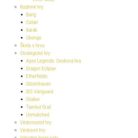
Rodinné hry
Bang
Catan
Karak
Ubongo
Škola s hrou
Strategické hry
Apex Legends: Desková hra
Dragon Eclipse
Etherfields
Gloomhaven
ISS Vanguard
Stalker
Tainted Grail
Unmatched
Vědomostní hry
Venkovní hry
Výhodné herní sety