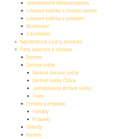
Jednobarevné latexové balónky
Latexové balónky s českým textem
Latexové balónky s potiskem
Modelovací
S konfetami
Narozeninové a párty pozvánky
Párty dekorace a výzdoba
Bannery
Dortové svíčky
Barevné dortové svíčky
Dortové svíčky Číslice
Jednobarevné dortové svíčky
Tvary
Fontány a prskavky
Fontány
Prskavky
Girlandy
Konfety