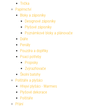
Trička
Papírnictví
Bloky a zápisníky
Designové zápisníky
Plyšové zápisníky
Poznámkové bloky a plánovače
Diáře
Penály
Pouzdra a doplňky
Psací potřeby
Propisky
Zvýrazňovače
Školní batohy
Polštáře a plyšáci
Hřejiví plyšáci - Warmies
Plyšové dekorace
Polštáře
Přání