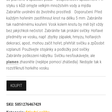
styku s kůží omyjte velkým množstvím vody a mýdla.
Zabraňte uvolnění do životního prostředí. Doporučení: Před
každým hořením zastřihnout knot na délku 5 mm. Zabráníte
tak nadměrnému kouření. Vosk kolem knotu by měl být vždy
bez jakýchkoli nečistot. Zabráníte tak prskání svíčky. Hořlavé
předměty ve vosku, např. zbytky zápalek, hmyzu, hořlavých
dekorací, apod., mohou začít hořet, přehřát svíčku a způsobit
vzplanutí. Používejte stojánky a podložky pod svíčky.
Zabráníte poškození nábytku. Svíčku nesfoukávejte, ale
plamen
zhasněte (nejlépe pomocí zhášedla). Nedojde tak k
rozstříknutí horkého vosku.
KOUPIT
SKU:
5051276467429