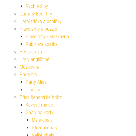
Rychlé šípy
Dummy Bear hry
Herní trička a doplňky
Hlavolamy a puzzle
Hlavolamy - Mozkovna
Rubikova kostka
Hry pro dva
Hry v angličtině
Mozkovna
Párty hry
Párty Alias
Tipni si
Příslušenství ke hrám
Kovové mince
Obaly na karty
Malé obaly
Střední obaly
Velké obaly