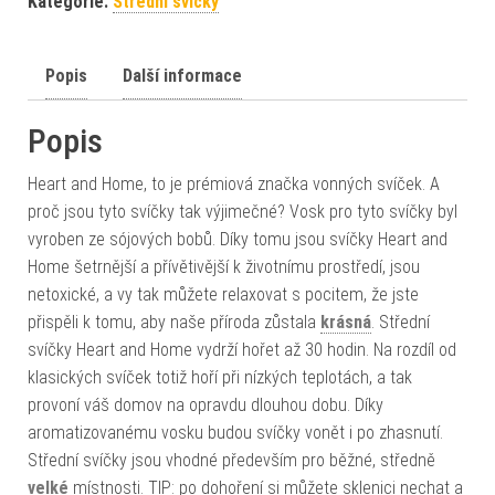
Kategorie:
Střední svíčky
Popis
Další informace
Popis
Heart and Home, to je prémiová značka vonných svíček. A
proč jsou tyto svíčky tak výjimečné? Vosk pro tyto svíčky byl
vyroben ze sójových bobů. Díky tomu jsou svíčky Heart and
Home šetrnější a přívětivější k životnímu prostředí, jsou
netoxické, a vy tak můžete relaxovat s pocitem, že jste
přispěli k tomu, aby naše příroda zůstala
krásná
. Střední
svíčky Heart and Home vydrží hořet až 30 hodin. Na rozdíl od
klasických svíček totiž hoří při nízkých teplotách, a tak
provoní váš domov na opravdu dlouhou dobu. Díky
aromatizovanému vosku budou svíčky vonět i po zhasnutí.
Střední svíčky jsou vhodné především pro běžné, středně
velké
místnosti. TIP: po dohoření si můžete sklenici nechat a