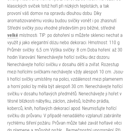
klasických svíček totiž hoří při nízkých teplotách, a tak
provoní váš domov na opravdu dlouhou dobu. Díky
aromatizovanému vosku budou svíčky vonět i po zhasnutí.
Střední svíčky jsou vhodné především pro běžné, středně
velké
místnosti. TIP: po dohoření si můžete sklenici nechat a
využít ji jako elegantní dózu nebo dekoraci. Hmotnost: 110 g
Průměr svíčky: 6,5 cm Výška svíčky: 8 cm Doba hoření: až 30
hodin Varování: Nenechávejte hořící svíčku dez dozoru.
Nenechávejte hořící svíčku v dosahu dětí a zvířat. Rozestup
mezi hořícími svíčkami nechávejte vždy alespoň 10 cm. Jsou-
li hořící svíčky umístěny na polici, vzdálenost mezi plamenem
a horní policí by měla být alespoň 30 cm. Nenechávejte hořící
svíčku v dosahu hořlavých předmětů. Nenechávejte ji hořet v
těsné blízkosti nábytku, záclon, závěsů, ložního prádla,
koberců, knih, hořlavých dekorací apod. Neumisťujte hořící
svíčku do průvanu. V případě nenadálého vzplanutí zabráníte
rychlému šíření požáru. Průvan může také zavát hořlavé věci
do plamene a způsobit požár. Bezpečnostní upozornění: Při