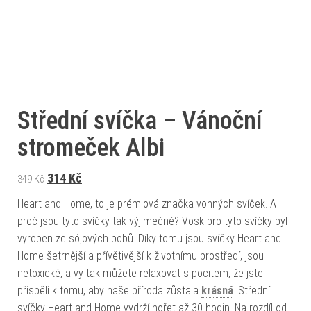
Střední svíčka – Vánoční
stromeček Albi
Původní cena byla: 349 Kč.
Aktuální cena je: 314 Kč.
314
Kč
349
Kč
Heart and Home, to je prémiová značka vonných svíček. A
proč jsou tyto svíčky tak výjimečné? Vosk pro tyto svíčky byl
vyroben ze sójových bobů. Díky tomu jsou svíčky Heart and
Home šetrnější a přívětivější k životnímu prostředí, jsou
netoxické, a vy tak můžete relaxovat s pocitem, že jste
přispěli k tomu, aby naše příroda zůstala
krásná
. Střední
svíčky Heart and Home vydrží hořet až 30 hodin. Na rozdíl od