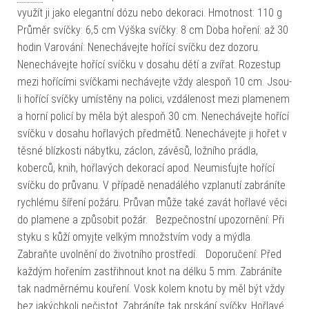
využít ji jako elegantní dózu nebo dekoraci. Hmotnost: 110 g
Průměr svíčky: 6,5 cm Výška svíčky: 8 cm Doba hoření: až 30
hodin Varování: Nenechávejte hořící svíčku dez dozoru.
Nenechávejte hořící svíčku v dosahu dětí a zvířat. Rozestup
mezi hořícími svíčkami nechávejte vždy alespoň 10 cm. Jsou-
li hořící svíčky umístěny na polici, vzdálenost mezi plamenem
a horní policí by měla být alespoň 30 cm. Nenechávejte hořící
svíčku v dosahu hořlavých předmětů. Nenechávejte ji hořet v
těsné blízkosti nábytku, záclon, závěsů, ložního prádla,
koberců, knih, hořlavých dekorací apod. Neumisťujte hořící
svíčku do průvanu. V případě nenadálého vzplanutí zabráníte
rychlému šíření požáru. Průvan může také zavát hořlavé věci
do plamene a způsobit požár. Bezpečnostní upozornění: Při
styku s kůží omyjte velkým množstvím vody a mýdla.
Zabraňte uvolnění do životního prostředí. Doporučení: Před
každým hořením zastřihnout knot na délku 5 mm. Zabráníte
tak nadměrnému kouření. Vosk kolem knotu by měl být vždy
bez jakýchkoli nečistot. Zabráníte tak prskání svíčky. Hořlavé