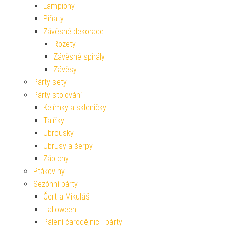
Lampiony
Piňaty
Závěsné dekorace
Rozety
Závěsné spirály
Závěsy
Párty sety
Párty stolování
Kelímky a skleničky
Talířky
Ubrousky
Ubrusy a šerpy
Zápichy
Ptákoviny
Sezónní párty
Čert a Mikuláš
Halloween
Pálení čarodějnic - párty