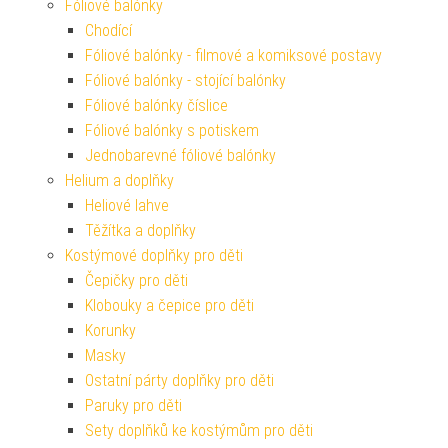
Fóliové balónky
Chodící
Fóliové balónky - filmové a komiksové postavy
Fóliové balónky - stojící balónky
Fóliové balónky číslice
Fóliové balónky s potiskem
Jednobarevné fóliové balónky
Helium a doplňky
Heliové lahve
Těžítka a doplňky
Kostýmové doplňky pro děti
Čepičky pro děti
Klobouky a čepice pro děti
Korunky
Masky
Ostatní párty doplňky pro děti
Paruky pro děti
Sety doplňků ke kostýmům pro děti