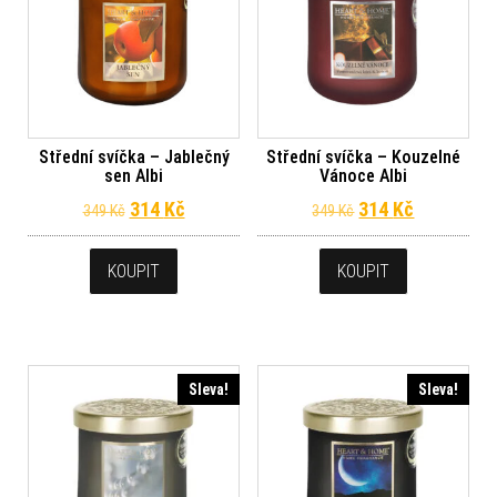
Střední svíčka – Jablečný
Střední svíčka – Kouzelné
sen Albi
Vánoce Albi
Původní cena byla: 349 Kč.
Aktuální cena je: 314 Kč.
Původní cena byl
Aktuální c
314
Kč
314
Kč
349
Kč
349
Kč
KOUPIT
KOUPIT
Sleva!
Sleva!