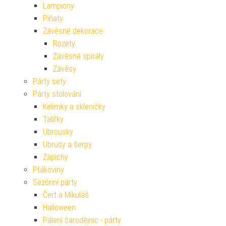
Lampiony
Piňaty
Závěsné dekorace
Rozety
Závěsné spirály
Závěsy
Párty sety
Párty stolování
Kelímky a skleničky
Talířky
Ubrousky
Ubrusy a šerpy
Zápichy
Ptákoviny
Sezónní párty
Čert a Mikuláš
Halloween
Pálení čarodějnic - párty