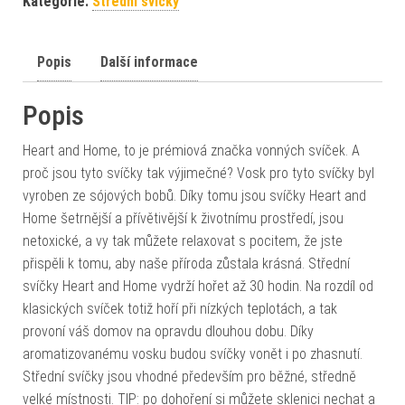
Kategorie:
Střední svíčky
Popis
Další informace
Popis
Heart and Home, to je prémiová značka vonných svíček. A
proč jsou tyto svíčky tak výjimečné? Vosk pro tyto svíčky byl
vyroben ze sójových bobů. Díky tomu jsou svíčky Heart and
Home šetrnější a přívětivější k životnímu prostředí, jsou
netoxické, a vy tak můžete relaxovat s pocitem, že jste
přispěli k tomu, aby naše příroda zůstala krásná. Střední
svíčky Heart and Home vydrží hořet až 30 hodin. Na rozdíl od
klasických svíček totiž hoří při nízkých teplotách, a tak
provoní váš domov na opravdu dlouhou dobu. Díky
aromatizovanému vosku budou svíčky vonět i po zhasnutí.
Střední svíčky jsou vhodné především pro běžné, středně
velké místnosti. TIP: po dohoření si můžete sklenici nechat a