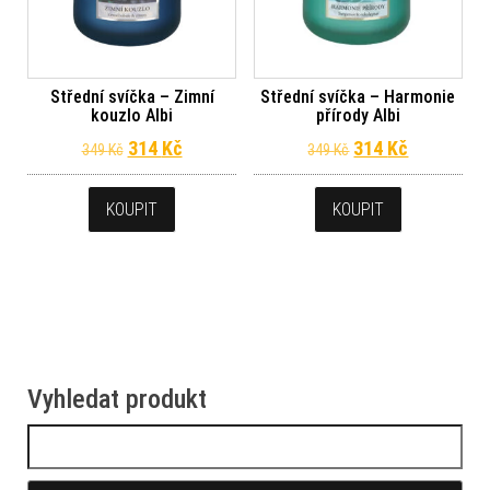
Střední svíčka – Zimní
Střední svíčka – Harmonie
kouzlo Albi
přírody Albi
Původní cena byla: 349 Kč.
Aktuální cena je: 314 Kč.
Původní cena byl
Aktuální c
314
Kč
314
Kč
349
Kč
349
Kč
KOUPIT
KOUPIT
Vyhledat produkt
Vyhledávání