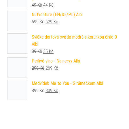
Původní cena byla: 49 Kč.
Aktuální cena je: 44 Kč.
49
Kč
44
Kč
Nutventure (EN/DE/PL) Albi
Původní cena byla: 699 Kč.
Aktuální cena je: 629 Kč.
699
Kč
629
Kč
Svíčka dortová světle modrá s korunkou číslo 0
Albi
Původní cena byla: 39 Kč.
Aktuální cena je: 35 Kč.
39
Kč
35
Kč
Perlivé víno - Na nervy Albi
Původní cena byla: 299 Kč.
Aktuální cena je: 269 Kč.
299
Kč
269
Kč
Medvídek Me to You - S rámečkem Albi
Původní cena byla: 899 Kč.
Aktuální cena je: 809 Kč.
899
Kč
809
Kč