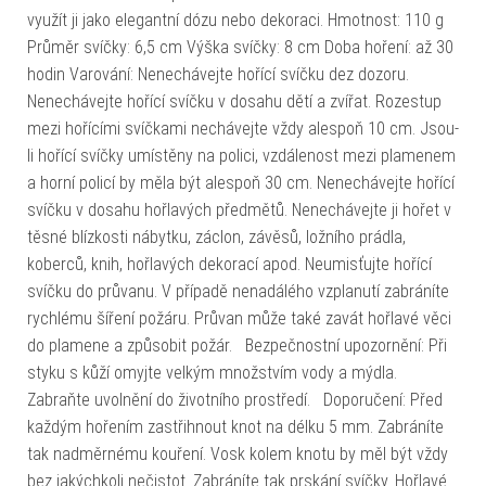
využít ji jako elegantní dózu nebo dekoraci. Hmotnost: 110 g
Průměr svíčky: 6,5 cm Výška svíčky: 8 cm Doba hoření: až 30
hodin Varování: Nenechávejte hořící svíčku dez dozoru.
Nenechávejte hořící svíčku v dosahu dětí a zvířat. Rozestup
mezi hořícími svíčkami nechávejte vždy alespoň 10 cm. Jsou-
li hořící svíčky umístěny na polici, vzdálenost mezi plamenem
a horní policí by měla být alespoň 30 cm. Nenechávejte hořící
svíčku v dosahu hořlavých předmětů. Nenechávejte ji hořet v
těsné blízkosti nábytku, záclon, závěsů, ložního prádla,
koberců, knih, hořlavých dekorací apod. Neumisťujte hořící
svíčku do průvanu. V případě nenadálého vzplanutí zabráníte
rychlému šíření požáru. Průvan může také zavát hořlavé věci
do plamene a způsobit požár. Bezpečnostní upozornění: Při
styku s kůží omyjte velkým množstvím vody a mýdla.
Zabraňte uvolnění do životního prostředí. Doporučení: Před
každým hořením zastřihnout knot na délku 5 mm. Zabráníte
tak nadměrnému kouření. Vosk kolem knotu by měl být vždy
bez jakýchkoli nečistot. Zabráníte tak prskání svíčky. Hořlavé