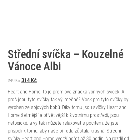
Střední svíčka – Kouzelné
Vánoce Albi
Původní cena byla: 349 Kč.
Aktuální cena je: 314 Kč.
314
Kč
349
Kč
Heart and Home, to je prémiová značka vonných svíček. A
proč jsou tyto svíčky tak výjimečné? Vosk pro tyto svíčky byl
vyroben ze sójových bobů. Díky tomu jsou svíčky Heart and
Home šetrnější a přívětivější k životnímu prostředí, jsou
netoxické, a vy tak můžete relaxovat s pocitem, že jste
přispěli k tomu, aby naše příroda zůstala krásná. Střední
svíčky Heart and Home vydrží hořet až 30 hodin. Na rozdíl od