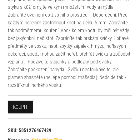
styku s kůží omyjte velkým množstvím vody a mýdla.
Zabraňte uvolnění do životního prostředí. Doporučení: Před
každým hořením zastřihnout knot na délku 5 mm. Zabráníte
tak nadměrnému kouření. Vosk kolem knotu by měl být vždy
bez jakýchkoli nečistot. Zabráníte tak prskání svíčky. Hořlavé
předměty ve vosku, např. zbytky zápalek, hmyzu, hořlavých
dekorací, apod., mohou začít hořet, přehřát svíčku a způsobit
vzplanutí. Používejte stojánky a podložky pod svíčky.
Zabráníte poškození nábytku. Svíčku nesfoukávejte, ale
plamen zhasněte (nejlépe pomocí zhášedla). Nedojde tak k
rozstříknutí horkého vosku.
KOUPIT
SKU:
5051276467429