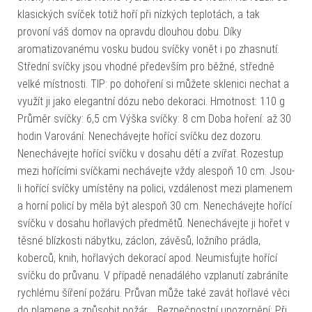
klasických svíček totiž hoří při nízkých teplotách, a tak
provoní váš domov na opravdu dlouhou dobu. Díky
aromatizovanému vosku budou svíčky vonět i po zhasnutí.
Střední svíčky jsou vhodné především pro běžné, středně
velké místnosti. TIP: po dohoření si můžete sklenici nechat a
využít ji jako elegantní dózu nebo dekoraci. Hmotnost: 110 g
Průměr svíčky: 6,5 cm Výška svíčky: 8 cm Doba hoření: až 30
hodin Varování: Nenechávejte hořící svíčku dez dozoru.
Nenechávejte hořící svíčku v dosahu dětí a zvířat. Rozestup
mezi hořícími svíčkami nechávejte vždy alespoň 10 cm. Jsou-
li hořící svíčky umístěny na polici, vzdálenost mezi plamenem
a horní policí by měla být alespoň 30 cm. Nenechávejte hořící
svíčku v dosahu hořlavých předmětů. Nenechávejte ji hořet v
těsné blízkosti nábytku, záclon, závěsů, ložního prádla,
koberců, knih, hořlavých dekorací apod. Neumisťujte hořící
svíčku do průvanu. V případě nenadálého vzplanutí zabráníte
rychlému šíření požáru. Průvan může také zavát hořlavé věci
do plamene a způsobit požár. Bezpečnostní upozornění: Při