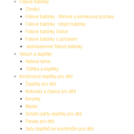
Fóliové balónky
Chodící
Fóliové balónky - filmové a komiksové postavy
Fóliové balónky - stojící balónky
Fóliové balónky číslice
Fóliové balónky s potiskem
Jednobarevné fóliové balónky
Helium a doplňky
Heliové lahve
Těžítka a doplňky
Kostýmové doplňky pro děti
Čepičky pro děti
Klobouky a čepice pro děti
Korunky
Masky
Ostatní párty doplňky pro děti
Paruky pro děti
Sety doplňků ke kostýmům pro děti