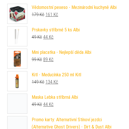
Vědomostní pexeso - Mezinárodní kuchyně Albi
Původní cena byla: 179 Kč.
Aktuální cena je: 161 Kč.
179
Kč
161
Kč
Prskavky stříbrné 5 ks Albi
Původní cena byla: 49 Kč.
Aktuální cena je: 44 Kč.
49
Kč
44
Kč
Mini placatka - Nejlepší děda Albi
Původní cena byla: 99 Kč.
Aktuální cena je: 89 Kč.
99
Kč
89
Kč
Kitl - Meducínka 250 ml Kitl
Původní cena byla: 149 Kč.
Aktuální cena je: 134 Kč.
149
Kč
134
Kč
Maska Lebka stříbrná Albi
Původní cena byla: 49 Kč.
Aktuální cena je: 44 Kč.
49
Kč
44
Kč
Promo karty: Alternativní Stínoví jezdci
(Alternative Ghost Drivers) - Dirt & Dust Albi