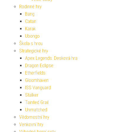
Rodinné hry
Bang
Catan
Karak
Ubongo
Škola s hrou
Strategické hry
Apex Legends: Desková hra
Dragon Eclipse
Etherfields
Gloomhaven
ISS Vanguard
Stalker
Tainted Grail
Unmatched
Vědomostní hry
Venkovní hry
Výhodné herní sety