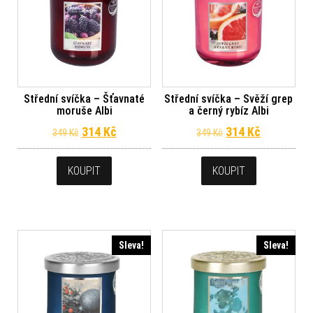
Střední svíčka – Šťavnaté
Střední svíčka – Svěží grep
moruše Albi
a černý rybíz Albi
Původní cena byla: 349 Kč.
Aktuální cena je: 314 Kč.
Původní cena byl
Aktuální c
314
Kč
314
Kč
349
Kč
349
Kč
KOUPIT
KOUPIT
Sleva!
Sleva!