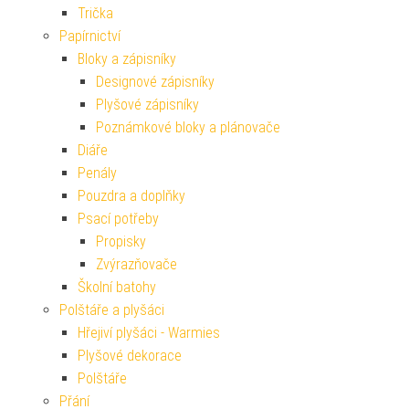
Trička
Papírnictví
Bloky a zápisníky
Designové zápisníky
Plyšové zápisníky
Poznámkové bloky a plánovače
Diáře
Penály
Pouzdra a doplňky
Psací potřeby
Propisky
Zvýrazňovače
Školní batohy
Polštáře a plyšáci
Hřejiví plyšáci - Warmies
Plyšové dekorace
Polštáře
Přání