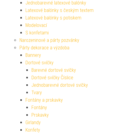
Jednobarevné latexové balónky
Latexové balónky s českým textem
Latexové balónky s potiskem
Modelovací
S konfetami
Narozeninové a párty pozvánky
Párty dekorace a výzdoba
Bannery
Dortové svíčky
Barevné dortové svíčky
Dortové svíčky Číslice
Jednobarevné dortové svíčky
Tvary
Fontány a prskavky
Fontány
Prskavky
Girlandy
Konfety