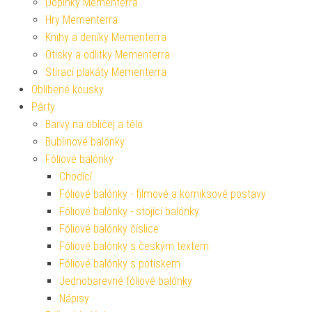
Doplňky Mementerra
Hry Mementerra
Knihy a deníky Mementerra
Otisky a odlitky Mementerra
Stírací plakáty Mementerra
Oblíbené kousky
Párty
Barvy na obličej a tělo
Bublinové balónky
Fóliové balónky
Chodící
Fóliové balónky - filmové a komiksové postavy
Fóliové balónky - stojící balónky
Fóliové balónky číslice
Fóliové balónky s českým textem
Fóliové balónky s potiskem
Jednobarevné fóliové balónky
Nápisy