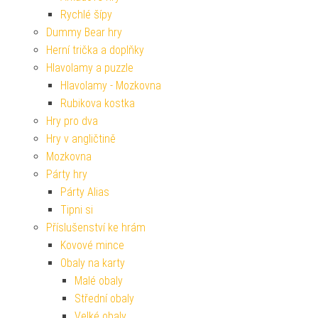
Rychlé šípy
Dummy Bear hry
Herní trička a doplňky
Hlavolamy a puzzle
Hlavolamy - Mozkovna
Rubikova kostka
Hry pro dva
Hry v angličtině
Mozkovna
Párty hry
Párty Alias
Tipni si
Příslušenství ke hrám
Kovové mince
Obaly na karty
Malé obaly
Střední obaly
Velké obaly