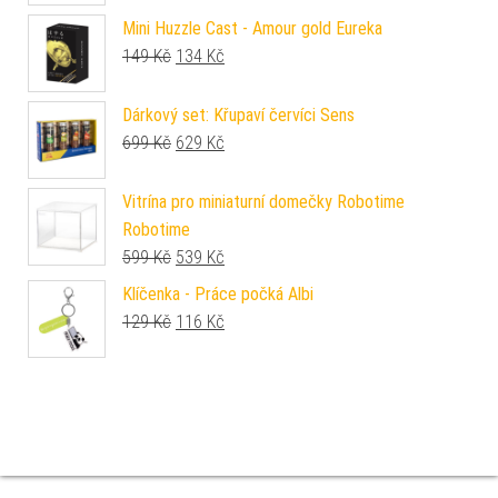
Mini Huzzle Cast - Amour gold Eureka
Původní cena byla: 149 Kč.
Aktuální cena je: 134 Kč.
149
Kč
134
Kč
Dárkový set: Křupaví červíci Sens
Původní cena byla: 699 Kč.
Aktuální cena je: 629 Kč.
699
Kč
629
Kč
Vitrína pro miniaturní domečky Robotime
Robotime
Původní cena byla: 599 Kč.
Aktuální cena je: 539 Kč.
599
Kč
539
Kč
Klíčenka - Práce počká Albi
Původní cena byla: 129 Kč.
Aktuální cena je: 116 Kč.
129
Kč
116
Kč