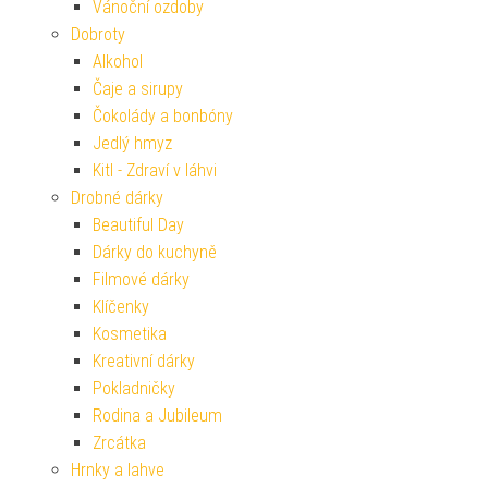
Vánoční ozdoby
Dobroty
Alkohol
Čaje a sirupy
Čokolády a bonbóny
Jedlý hmyz
Kitl - Zdraví v láhvi
Drobné dárky
Beautiful Day
Dárky do kuchyně
Filmové dárky
Klíčenky
Kosmetika
Kreativní dárky
Pokladničky
Rodina a Jubileum
Zrcátka
Hrnky a lahve