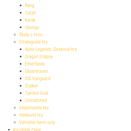
Bang
Catan
Karak
Ubongo
Škola s hrou
Strategické hry
Apex Legends: Desková hra
Dragon Eclipse
Etherfields
Gloomhaven
ISS Vanguard
Stalker
Tainted Grail
Unmatched
Vědomostní hry
Venkovní hry
Výhodné herní sety
Kouzelné čtení