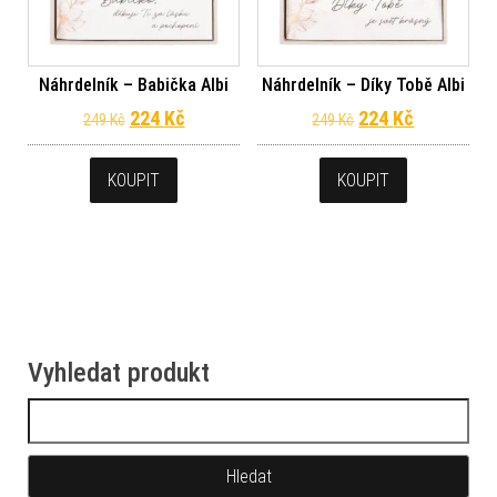
Náhrdelník – Babička Albi
Náhrdelník – Díky Tobě Albi
Původní cena byla: 249 Kč.
Aktuální cena je: 224 Kč.
Původní cena byl
Aktuální c
224
Kč
224
Kč
249
Kč
249
Kč
KOUPIT
KOUPIT
Vyhledat produkt
Vyhledávání