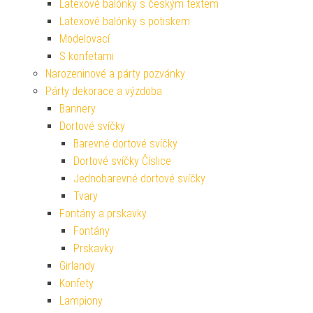
Latexové balónky s českým textem
Latexové balónky s potiskem
Modelovací
S konfetami
Narozeninové a párty pozvánky
Párty dekorace a výzdoba
Bannery
Dortové svíčky
Barevné dortové svíčky
Dortové svíčky Číslice
Jednobarevné dortové svíčky
Tvary
Fontány a prskavky
Fontány
Prskavky
Girlandy
Konfety
Lampiony