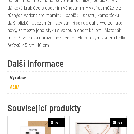
působí moderně a nadčasově. Náhrdelníky jsou uloženy v
dárkové krabičce s osobním věnováním – vybírat můžete z
různých variant pro maminku, babičku, sestru, kamarádku i
další blízké. Upozornění: aby vám
šperk
dlouho vydržel jako
nový, zamezte jeho styku s vodou a chemikáliemi. Materiál:
měď Povrchová úprava: pozlaceno 18karátovým zlatem Délka
řetízků: 45 cm, 40 cm
Další informace
Výrobce
ALBI
Související produkty
Sleva!
Sleva!