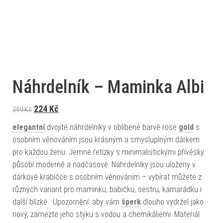
Náhrdelník – Maminka Albi
Původní cena byla: 249 Kč.
Aktuální cena je: 224 Kč.
224
Kč
249
Kč
elegantní
dvojité náhrdelníky v oblíbené barvě rose
gold
s
osobním věnováním jsou krásným a smysluplným dárkem
pro každou ženu. Jemné řetízky s minimalistickými přívěsky
působí moderně a nadčasově. Náhrdelníky jsou uloženy v
dárkové krabičce s osobním věnováním – vybírat můžete z
různých variant pro maminku, babičku, sestru, kamarádku i
další blízké. Upozornění: aby vám
šperk
dlouho vydržel jako
nový, zamezte jeho styku s vodou a chemikáliemi. Materiál: