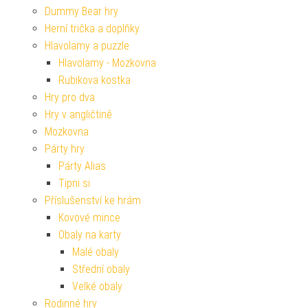
Dummy Bear hry
Herní trička a doplňky
Hlavolamy a puzzle
Hlavolamy - Mozkovna
Rubikova kostka
Hry pro dva
Hry v angličtině
Mozkovna
Párty hry
Párty Alias
Tipni si
Příslušenství ke hrám
Kovové mince
Obaly na karty
Malé obaly
Střední obaly
Velké obaly
Rodinné hry