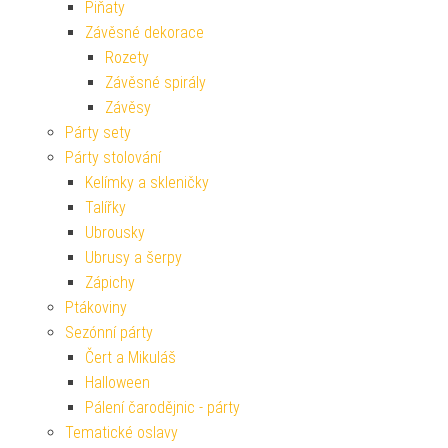
Piňaty
Závěsné dekorace
Rozety
Závěsné spirály
Závěsy
Párty sety
Párty stolování
Kelímky a skleničky
Talířky
Ubrousky
Ubrusy a šerpy
Zápichy
Ptákoviny
Sezónní párty
Čert a Mikuláš
Halloween
Pálení čarodějnic - párty
Tematické oslavy