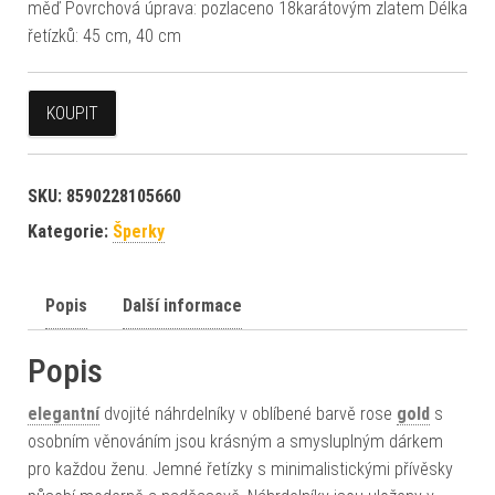
měď Povrchová úprava: pozlaceno 18karátovým zlatem Délka
řetízků: 45 cm, 40 cm
KOUPIT
SKU:
8590228105660
Kategorie:
Šperky
Popis
Další informace
Popis
elegantní
dvojité náhrdelníky v oblíbené barvě rose
gold
s
osobním věnováním jsou krásným a smysluplným dárkem
pro každou ženu. Jemné řetízky s minimalistickými přívěsky