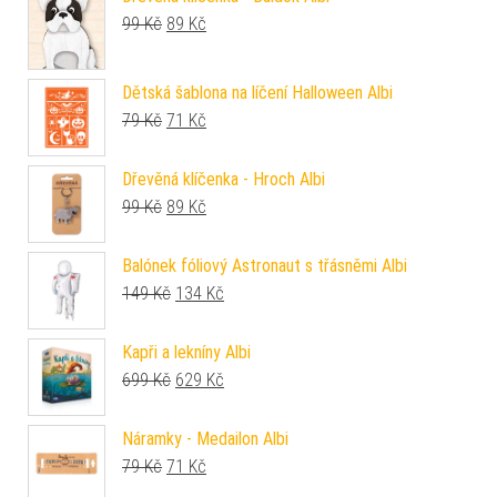
Původní cena byla: 99 Kč.
Aktuální cena je: 89 Kč.
99
Kč
89
Kč
Dětská šablona na líčení Halloween Albi
Původní cena byla: 79 Kč.
Aktuální cena je: 71 Kč.
79
Kč
71
Kč
Dřevěná klíčenka - Hroch Albi
Původní cena byla: 99 Kč.
Aktuální cena je: 89 Kč.
99
Kč
89
Kč
Balónek fóliový Astronaut s třásněmi Albi
Původní cena byla: 149 Kč.
Aktuální cena je: 134 Kč.
149
Kč
134
Kč
Kapři a lekníny Albi
Původní cena byla: 699 Kč.
Aktuální cena je: 629 Kč.
699
Kč
629
Kč
Náramky - Medailon Albi
Původní cena byla: 79 Kč.
Aktuální cena je: 71 Kč.
79
Kč
71
Kč