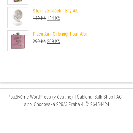
Stolní větráček - Bílý Albi
Původní cena byla: 149 Kč.
Aktuální cena je: 134 Kč.
149
Kč
134
Kč
Placatka - Girls night out Albi
Původní cena byla: 299 Kč.
Aktuální cena je: 269 Kč.
299
Kč
269
Kč
Používáme WordPress (v češtině).
|
Šablona: Bulk Shop
| ACIT
s.r.o. Chodovská 228/3 Praha 4 IČ: 26454424