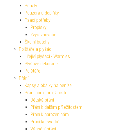
Penály
Pouzdra a doplňky
Psací potřeby
Propisky
Zvýrazňovače
Školní batohy
Polštáře a plyšáci
Hřejiví plyšáci - Warmies
Plyšové dekorace
Polštáře
Přání
Kapsy a obálky na peníze
Přání podle příležitosti
Dětská přání
Přání k dalším příležitostem
Přání k narozeninám
Přání ke svatbě
Vánoční přání