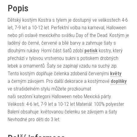
Popis
Dětský kostým Kostra s tylem je dostupný ve velikostech 4-6
let, 7-9 let a 10-12 let. Perfektní volba na karneval, Halloween
nebo při oslavě mexického svátku Day of the Dead. Kostým je
laděný do černé, červené a bílé barvy a zahrnuje šaty s
dlouhými rukávy. Horní část šatů zdobí
potisk
kostry, který
přechází v tylovou vrstvenou sukni s potiskem drobných
lebek a ornamentů. Šaty se zapínají vzadu na suchý zip.
Tento kostým doplňuje čelenka zdobená červenými
květy
a černým závojem. Pro další dekorace a kostýmové
doplňky
ve strašidelném stylu můžete prozkoumat
naši sezónní kategorii Halloween nebo Mexická párty.
Velikosti: 4-6 let, 7-9 let a 10-12 let Materiál: 100% polyester
Balení obsahuje: květovanou čelenku se závojem a šaty
Nevhodné pro děti do 3 let.