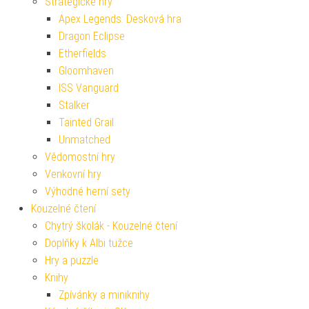
Strategické hry
Apex Legends: Desková hra
Dragon Eclipse
Etherfields
Gloomhaven
ISS Vanguard
Stalker
Tainted Grail
Unmatched
Vědomostní hry
Venkovní hry
Výhodné herní sety
Kouzelné čtení
Chytrý školák - Kouzelné čtení
Doplňky k Albi tužce
Hry a puzzle
Knihy
Zpívánky a miniknihy