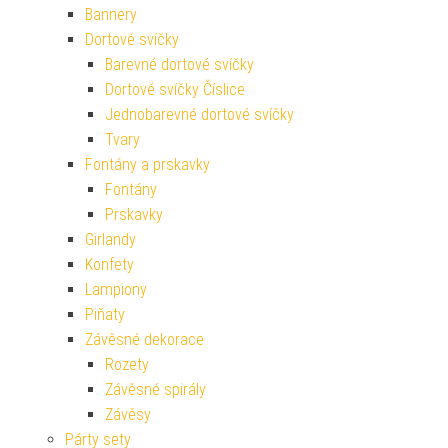
Bannery
Dortové svíčky
Barevné dortové svíčky
Dortové svíčky Číslice
Jednobarevné dortové svíčky
Tvary
Fontány a prskavky
Fontány
Prskavky
Girlandy
Konfety
Lampiony
Piňaty
Závěsné dekorace
Rozety
Závěsné spirály
Závěsy
Párty sety