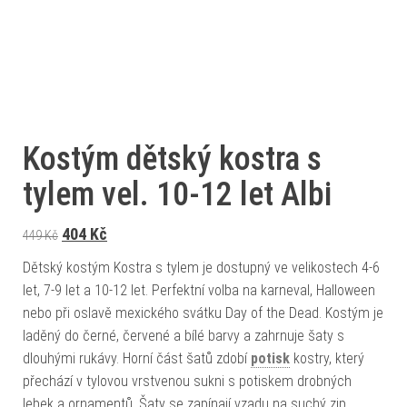
Kostým dětský kostra s
tylem vel. 10-12 let Albi
Původní cena byla: 449 Kč.
Aktuální cena je: 404 Kč.
404
Kč
449
Kč
Dětský kostým Kostra s tylem je dostupný ve velikostech 4-6
let, 7-9 let a 10-12 let. Perfektní volba na karneval, Halloween
nebo při oslavě mexického svátku Day of the Dead. Kostým je
laděný do černé, červené a bílé barvy a zahrnuje šaty s
dlouhými rukávy. Horní část šatů zdobí
potisk
kostry, který
přechází v tylovou vrstvenou sukni s potiskem drobných
lebek a ornamentů. Šaty se zapínají vzadu na suchý zip.