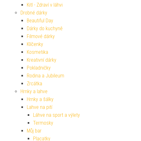
Kitl - Zdraví v láhvi
Drobné dárky
Beautiful Day
Dárky do kuchyně
Filmové dárky
Klíčenky
Kosmetika
Kreativní dárky
Pokladničky
Rodina a Jubileum
Zrcátka
Hrnky a lahve
Hrnky a šálky
Lahve na pití
Láhve na sport a výlety
Termosky
Můj bar
Placatky