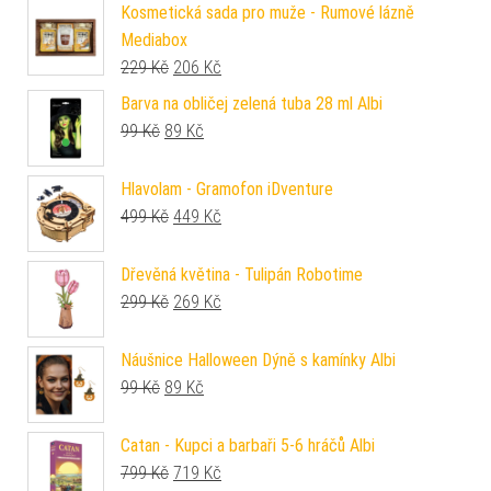
Kosmetická sada pro muže - Rumové lázně
Mediabox
Původní cena byla: 229 Kč.
Aktuální cena je: 206 Kč.
229
Kč
206
Kč
Barva na obličej zelená tuba 28 ml Albi
Původní cena byla: 99 Kč.
Aktuální cena je: 89 Kč.
99
Kč
89
Kč
Hlavolam - Gramofon iDventure
Původní cena byla: 499 Kč.
Aktuální cena je: 449 Kč.
499
Kč
449
Kč
Dřevěná květina - Tulipán Robotime
Původní cena byla: 299 Kč.
Aktuální cena je: 269 Kč.
299
Kč
269
Kč
Náušnice Halloween Dýně s kamínky Albi
Původní cena byla: 99 Kč.
Aktuální cena je: 89 Kč.
99
Kč
89
Kč
Catan - Kupci a barbaři 5-6 hráčů Albi
Původní cena byla: 799 Kč.
Aktuální cena je: 719 Kč.
799
Kč
719
Kč