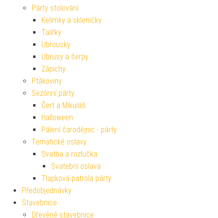
Párty stolování
Kelímky a skleničky
Talířky
Ubrousky
Ubrusy a šerpy
Zápichy
Ptákoviny
Sezónní párty
Čert a Mikuláš
Halloween
Pálení čarodějnic - párty
Tematické oslavy
Svatba a rozlučka
Svatební oslava
Tlapková patrola párty
Předobjednávky
Stavebnice
Dřevěné stavebnice