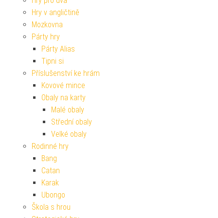
Hry pro dva
Hry v angličtině
Mozkovna
Párty hry
Párty Alias
Tipni si
Příslušenství ke hrám
Kovové mince
Obaly na karty
Malé obaly
Střední obaly
Velké obaly
Rodinné hry
Bang
Catan
Karak
Ubongo
Škola s hrou