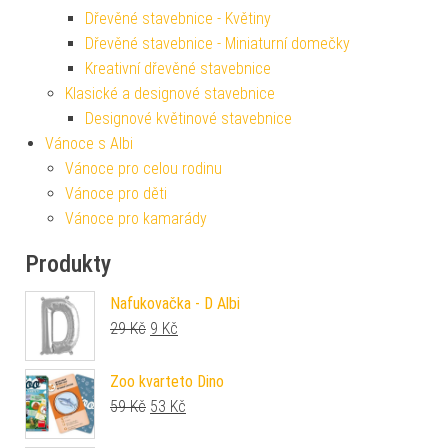
Dřevěné stavebnice - Květiny
Dřevěné stavebnice - Miniaturní domečky
Kreativní dřevěné stavebnice
Klasické a designové stavebnice
Designové květinové stavebnice
Vánoce s Albi
Vánoce pro celou rodinu
Vánoce pro děti
Vánoce pro kamarády
Produkty
Nafukovačka - D Albi
Původní cena byla: 29 Kč.
Aktuální cena je: 9 Kč.
29
Kč
9
Kč
Zoo kvarteto Dino
Původní cena byla: 59 Kč.
Aktuální cena je: 53 Kč.
59
Kč
53
Kč