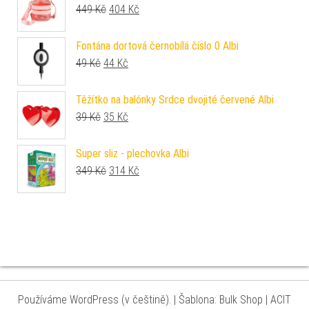
Původní cena byla: 449 Kč.
Aktuální cena je: 404 Kč.
449
Kč
404
Kč
Fontána dortová černobílá číslo 0 Albi
Původní cena byla: 49 Kč.
Aktuální cena je: 44 Kč.
49
Kč
44
Kč
Těžítko na balónky Srdce dvojité červené Albi
Původní cena byla: 39 Kč.
Aktuální cena je: 35 Kč.
39
Kč
35
Kč
Super sliz - plechovka Albi
Původní cena byla: 349 Kč.
Aktuální cena je: 314 Kč.
349
Kč
314
Kč
Používáme WordPress (v češtině).
|
Šablona: Bulk Shop
| ACIT