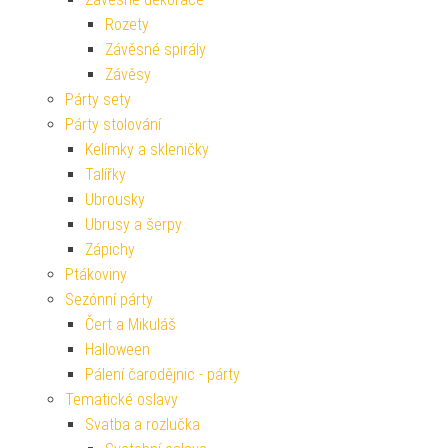
Rozety
Závěsné spirály
Závěsy
Párty sety
Párty stolování
Kelímky a skleničky
Talířky
Ubrousky
Ubrusy a šerpy
Zápichy
Ptákoviny
Sezónní párty
Čert a Mikuláš
Halloween
Pálení čarodějnic - párty
Tematické oslavy
Svatba a rozlučka