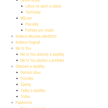
Lahve na pití
Láhve na sport a výlety
Termosky
Můj bar
Placatky
Potřeby pro vinaře
Kolekce Mužská záležitost
Kolekce Originál
Me to You
Me to You dobroty a doplňky
Me to You plyšáci a polštáře
Oblečení a doplňky
Domácí obuv
Ponožky
Šperky
Tašky a doplňky
Trička
Papírnictví