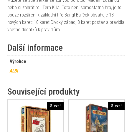
Můžete se zde setkat se Zuřivou Dorotou, Madam Zuzanou
nebo si zahrát roli Tern Killa. Toto není samostatná hra, je to
pouze rozšíření k základní hře Bang! Balíček obsahuje 18
nových karet: 10 karet Divoký západ, 8 karet postav a pravidla
včetně dodatků k pravidlům.
Další informace
Výrobce
ALBI
Související produkty
Sleva!
Sleva!