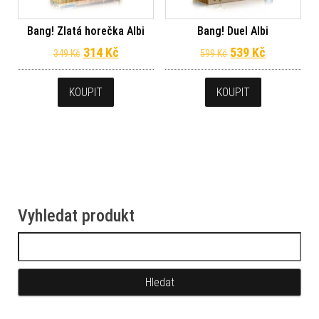
Bang! Zlatá horečka Albi
Bang! Duel Albi
Původní cena byla: 349 Kč.
Aktuální cena je: 314 Kč.
Původní cena byl
Aktuální c
314
Kč
539
Kč
349
Kč
599
Kč
KOUPIT
KOUPIT
Vyhledat produkt
Vyhledávání