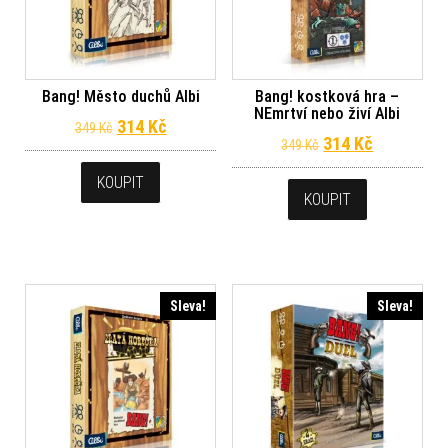
Bang! Město duchů Albi
Bang! kostková hra –
NEmrtví nebo živí Albi
Původní cena byla: 349 Kč.
Aktuální cena je: 314 Kč.
314
Kč
349
Kč
Původní cena byl
Aktuální c
314
Kč
349
Kč
KOUPIT
KOUPIT
Sleva!
Sleva!