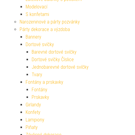
Modelovací
S konfetami
Narozeninové a párty pozvánky
Párty dekorace a výzdoba
Bannery
Dortové svíčky
Barevné dortové svíčky
Dortové svíčky Číslice
Jednobarevné dortové svíčky
Tvary
Fontány a prskavky
Fontány
Prskavky
Girlandy
Konfety
Lampiony
Piňaty
Závěsné dekorace