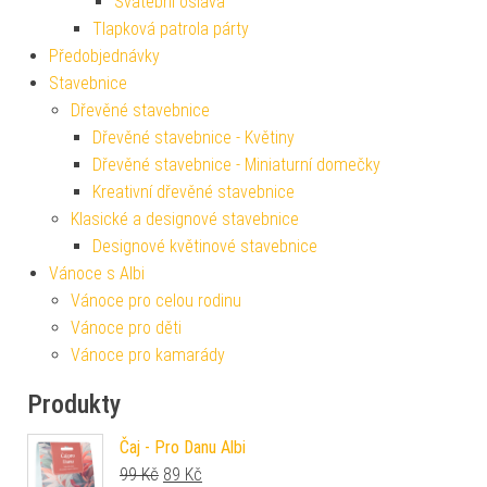
Svatební oslava
Tlapková patrola párty
Předobjednávky
Stavebnice
Dřevěné stavebnice
Dřevěné stavebnice - Květiny
Dřevěné stavebnice - Miniaturní domečky
Kreativní dřevěné stavebnice
Klasické a designové stavebnice
Designové květinové stavebnice
Vánoce s Albi
Vánoce pro celou rodinu
Vánoce pro děti
Vánoce pro kamarády
Produkty
Čaj - Pro Danu Albi
Původní cena byla: 99 Kč.
Aktuální cena je: 89 Kč.
99
Kč
89
Kč