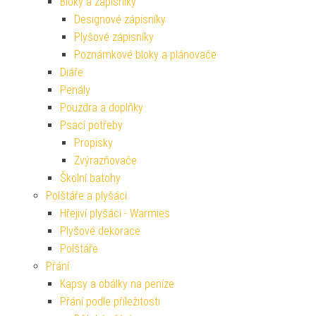
Bloky a zápisníky
Designové zápisníky
Plyšové zápisníky
Poznámkové bloky a plánovače
Diáře
Penály
Pouzdra a doplňky
Psací potřeby
Propisky
Zvýrazňovače
Školní batohy
Polštáře a plyšáci
Hřejiví plyšáci - Warmies
Plyšové dekorace
Polštáře
Přání
Kapsy a obálky na peníze
Přání podle příležitosti