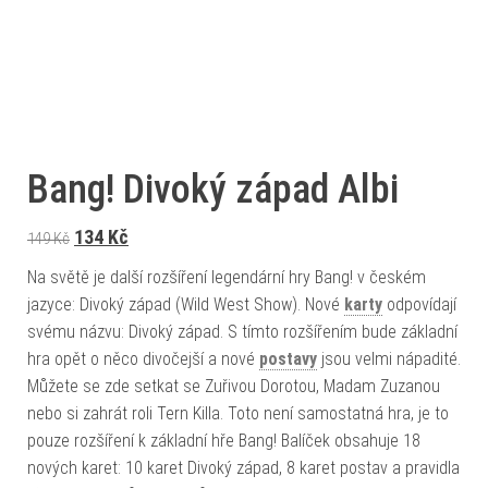
Bang! Divoký západ Albi
Původní cena byla: 149 Kč.
Aktuální cena je: 134 Kč.
134
Kč
149
Kč
Na světě je další rozšíření legendární hry Bang! v českém
jazyce: Divoký západ (Wild West Show). Nové
karty
odpovídají
svému názvu: Divoký západ. S tímto rozšířením bude základní
hra opět o něco divočejší a nové
postavy
jsou velmi nápadité.
Můžete se zde setkat se Zuřivou Dorotou, Madam Zuzanou
nebo si zahrát roli Tern Killa. Toto není samostatná hra, je to
pouze rozšíření k základní hře Bang! Balíček obsahuje 18
nových karet: 10 karet Divoký západ, 8 karet postav a pravidla