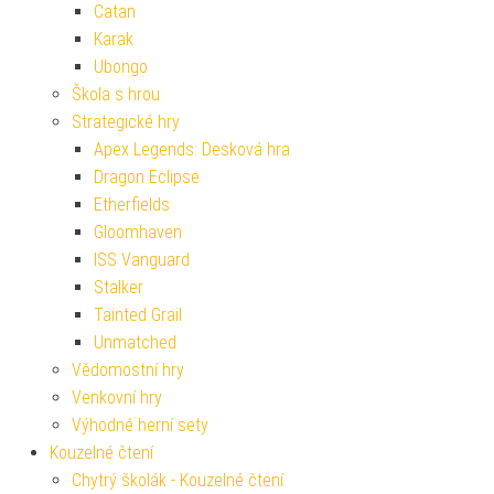
Catan
Karak
Ubongo
Škola s hrou
Strategické hry
Apex Legends: Desková hra
Dragon Eclipse
Etherfields
Gloomhaven
ISS Vanguard
Stalker
Tainted Grail
Unmatched
Vědomostní hry
Venkovní hry
Výhodné herní sety
Kouzelné čtení
Chytrý školák - Kouzelné čtení