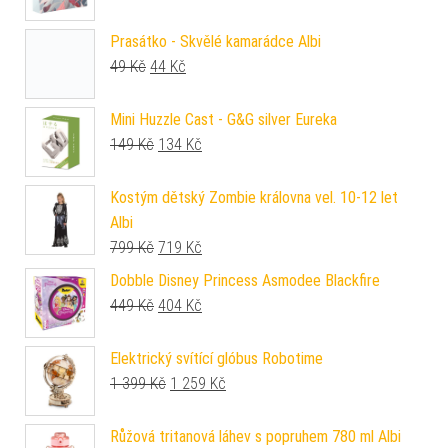
Prasátko - Skvělé kamarádce Albi
Původní cena byla: 49 Kč.
Aktuální cena je: 44 Kč.
49
Kč
44
Kč
Mini Huzzle Cast - G&G silver Eureka
Původní cena byla: 149 Kč.
Aktuální cena je: 134 Kč.
149
Kč
134
Kč
Kostým dětský Zombie královna vel. 10-12 let
Albi
Původní cena byla: 799 Kč.
Aktuální cena je: 719 Kč.
799
Kč
719
Kč
Dobble Disney Princess Asmodee Blackfire
Původní cena byla: 449 Kč.
Aktuální cena je: 404 Kč.
449
Kč
404
Kč
Elektrický svítící glóbus Robotime
Původní cena byla: 1 399 Kč.
Aktuální cena je: 1 259 Kč.
1 399
Kč
1 259
Kč
Růžová tritanová láhev s popruhem 780 ml Albi