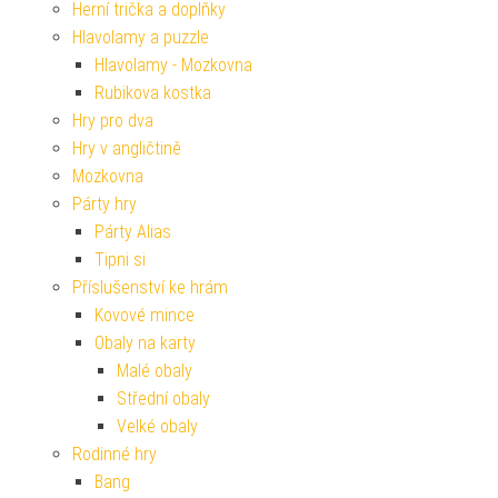
Herní trička a doplňky
Hlavolamy a puzzle
Hlavolamy - Mozkovna
Rubikova kostka
Hry pro dva
Hry v angličtině
Mozkovna
Párty hry
Párty Alias
Tipni si
Příslušenství ke hrám
Kovové mince
Obaly na karty
Malé obaly
Střední obaly
Velké obaly
Rodinné hry
Bang