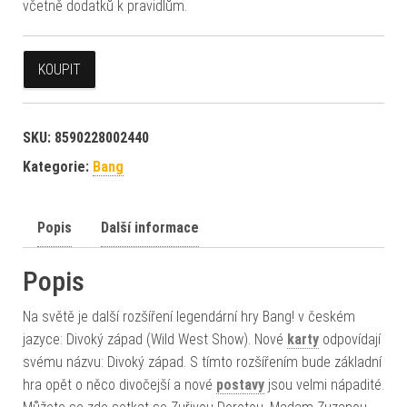
včetně dodatků k pravidlům.
KOUPIT
SKU:
8590228002440
Kategorie:
Bang
Popis
Další informace
Popis
Na světě je další rozšíření legendární hry Bang! v českém
jazyce: Divoký západ (Wild West Show). Nové
karty
odpovídají
svému názvu: Divoký západ. S tímto rozšířením bude základní
hra opět o něco divočejší a nové
postavy
jsou velmi nápadité.