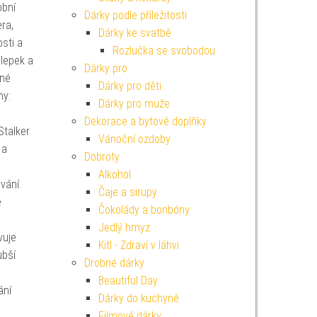
obní
Dárky podle příležitosti
ra,
Dárky ke svatbě
sti a
Rozlučka se svobodou
lepek a
Dárky pro
vné
Dárky pro děti
ny:
Dárky pro muže
Dekorace a bytové doplňky
Stalker
Vánoční ozdoby
 a
Dobroty
Alkohol
vání.
Čaje a sirupy
e
Čokolády a bonbóny
Jedlý hmyz
vuje
Kitl - Zdraví v láhvi
ubší
Drobné dárky
h
Beautiful Day
ání
Dárky do kuchyně
Filmové dárky