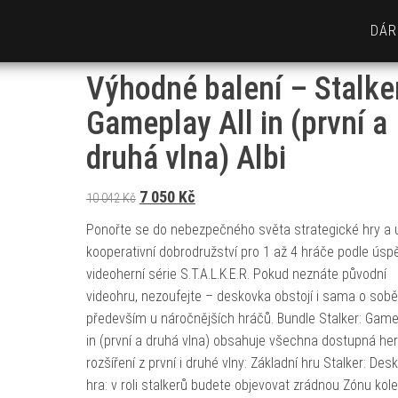
DÁR
Výhodné balení – Stalke
Gameplay All in (první a
druhá vlna) Albi
Původní cena byla: 10 042 Kč.
Aktuální cena je: 7 050 Kč.
7 050
Kč
10 042
Kč
Ponořte se do nebezpečného světa strategické hry a už
kooperativní dobrodružství pro 1 až 4 hráče podle ús
videoherní série S.T.A.L.K.E.R. Pokud neznáte původní
videohru, nezoufejte – deskovka obstojí i sama o sobě
především u náročnějších hráčů. Bundle Stalker: Gamep
in (první a druhá vlna) obsahuje všechna dostupná her
rozšíření z první i druhé vlny: Základní hru Stalker: Des
hra: v roli stalkerů budete objevovat zrádnou Zónu kol