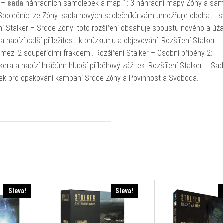
r –
sada
náhradních samolepek a map 1: 3 náhradní mapy Zóny a sa
– Společníci ze Zóny: sada nových společníků vám umožňuje obohatit s
ení Stalker – Srdce Zóny: toto rozšíření obsahuje spoustu nového a ú
a nabízí další příležitosti k průzkumu a objevování. Rozšíření Stalker –
 mezi 2 soupeřícími frakcemi. Rozšíření Stalker – Osobní příběhy 2:
kera a nabízí hráčům hlubší příběhový zážitek. Rozšíření Stalker – Sa
k pro opakování kampaní Srdce Zóny a Povinnost a Svoboda.
Sleva!
Sleva!