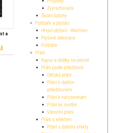
Propisky
Zvýrazňovače
Školní batohy
Polštáře a plyšáci
Hřejiví plyšáci - Warmies
st a
Plyšové dekorace
Polštáře
 cena byla: 1 499 Kč.
Aktuální cena je: 1 349 Kč.
Kč
Přání
Kapsy a obálky na peníze
Přání podle příležitosti
Dětská přání
Přání k dalším
příležitostem
Přání k narozeninám
Přání ke svatbě
Vánoční přání
Přání s efektem
Přání s dalšími efekty