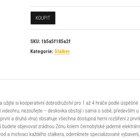
KOUPIT
SKU:
1b5a5f185a2f
Kategorie:
Stalker
 užijte si kooperativní dobrodružství pro 1 až 4 hráče podle úspěšné
ní videohru, nezoufejte – deskovka obstojí i sama o sobě, především u
(první a druhá vlna) obsahuje všechna dostupná herní rozšíření z první
kerů budete objevovat zrádnou Zónu kolem černobylské jaderné elektrárn
ůvod a motivaci každého stalkera, odemknete specializované vybavení,