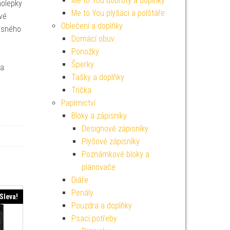
Me to You dobroty a doplňky
molepky
Me to You plyšáci a polštáře
vé
Oblečení a doplňky
žasného
Domácí obuv
Ponožky
Šperky
da
Tašky a doplňky
Trička
Papírnictví
Bloky a zápisníky
Designové zápisníky
Plyšové zápisníky
Poznámkové bloky a
plánovače
Diáře
Penály
Sleva!
Pouzdra a doplňky
Psací potřeby