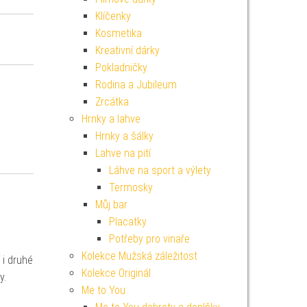
Klíčenky
Kosmetika
Kreativní dárky
Pokladničky
Rodina a Jubileum
Zrcátka
Hrnky a lahve
Hrnky a šálky
Lahve na pití
Láhve na sport a výlety
Termosky
Můj bar
Placatky
Potřeby pro vinaře
Kolekce Mužská záležitost
 i druhé
Kolekce Originál
y.
Me to You