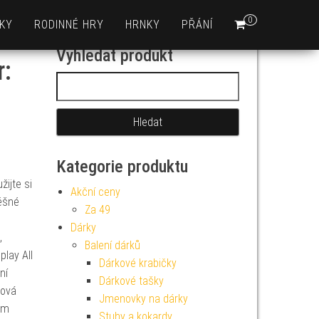
0
KY
RODINNÉ HRY
HRNKY
PŘÁNÍ
Vyhledat produkt
r:
Vyhledávání
Kategorie produktu
ijte si
Akční ceny
pěšné
Za 49
Dárky
,
Balení dárků
lay All
Dárkové krabičky
ní
Dárkové tašky
ková
Jmenovky na dárky
em
Stuhy a kokardy