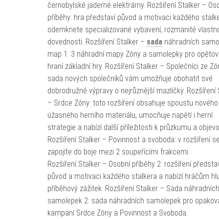
černobylské jaderné elektrárny. Rozšíření Stalker – Os
příběhy: hra představí původ a motivaci každého stalke
odemknete specializované vybavení, rozmanité vlastno
dovednosti. Rozšíření Stalker –
sada
náhradních samo
map 1: 3 náhradní mapy Zóny a samolepky pro opěto
hraní základní hry. Rozšíření Stalker – Společníci ze Zó
sada nových společníků vám umožňuje obohatit své
dobrodružné výpravy o nejrůznější mazlíčky. Rozšíření 
– Srdce Zóny: toto rozšíření obsahuje spoustu nového
úžasného herního materiálu, umocňuje napětí i herní
strategie a nabízí další příležitosti k průzkumu a objevo
Rozšíření Stalker – Povinnost a svoboda: v rozšíření s
zapojíte do boje mezi 2 soupeřícími frakcemi.
Rozšíření Stalker – Osobní příběhy 2: rozšíření předsta
původ a motivaci každého stalkera a nabízí hráčům hl
příběhový zážitek. Rozšíření Stalker – Sada náhradníc
samolepek 2: sada náhradních samolepek pro opakov
kampaní Srdce Zóny a Povinnost a Svoboda.