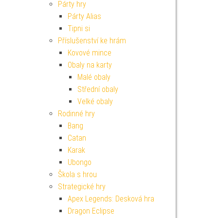
Párty hry
Párty Alias
Tipni si
Příslušenství ke hrám
Kovové mince
Obaly na karty
Malé obaly
Střední obaly
Velké obaly
Rodinné hry
Bang
Catan
Karak
Ubongo
Škola s hrou
Strategické hry
Apex Legends: Desková hra
Dragon Eclipse