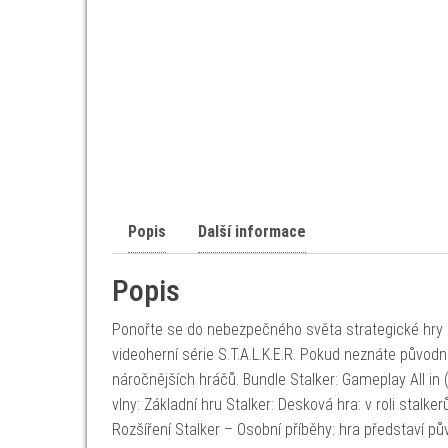
Popis
Další informace
Popis
Ponořte se do nebezpečného světa strategické hry a
videoherní série S.T.A.L.K.E.R. Pokud neznáte původ
náročnějších hráčů. Bundle Stalker: Gameplay All in 
vlny: Základní hru Stalker: Desková hra: v roli stal
Rozšíření Stalker – Osobní příběhy: hra představí p