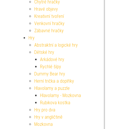
Chytré hračky
Hravé objevy
Kreativní tvoření
Venkovní hračky
Zábavné hračky
Hry
Abstraktní a logické hry
Dětské hry
Arkádové hry
Rychlé šípy
Dummy Bear hry
Herní trička a doplňky
Hlavolamy a puzzle
Hlavolamy - Mozkovna
Rubikova kostka
Hry pro dva
Hry v angličtině
Mozkovna