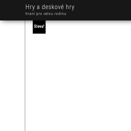
Hry a deskové hry
hraní pro celou rodinu
Sleva!