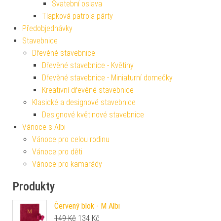
Svatební oslava
Tlapková patrola párty
Předobjednávky
Stavebnice
Dřevěné stavebnice
Dřevěné stavebnice - Květiny
Dřevěné stavebnice - Miniaturní domečky
Kreativní dřevěné stavebnice
Klasické a designové stavebnice
Designové květinové stavebnice
Vánoce s Albi
Vánoce pro celou rodinu
Vánoce pro děti
Vánoce pro kamarády
Produkty
Červený blok - M Albi
Původní cena byla: 149 Kč.
Aktuální cena je: 134 Kč.
149
Kč
134
Kč