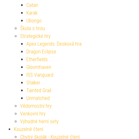
Catan
Karak
Ubongo
Škola s hrou
Strategické hry
Apex Legends: Desková hra
Dragon Eclipse
Etherfields
Gloomhaven
ISS Vanguard
Stalker
Tainted Grail
Unmatched
Vědomostní hry
Venkovní hry
Výhodné herní sety
Kouzelné čtení
Chytrý školák - Kouzelné čtení