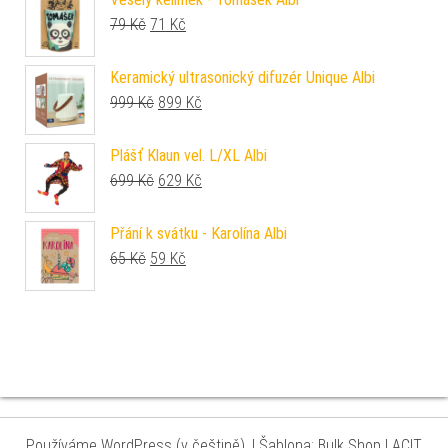
Původní cena byla: 79 Kč.
Aktuální cena je: 71 Kč.
79
Kč
71
Kč
Keramický ultrasonický difuzér Unique Albi
Původní cena byla: 999 Kč.
Aktuální cena je: 899 Kč.
999
Kč
899
Kč
Plášť Klaun vel. L/XL Albi
Původní cena byla: 699 Kč.
Aktuální cena je: 629 Kč.
699
Kč
629
Kč
Přání k svátku - Karolína Albi
Původní cena byla: 65 Kč.
Aktuální cena je: 59 Kč.
65
Kč
59
Kč
Používáme WordPress (v češtině).
|
Šablona: Bulk Shop
| ACIT