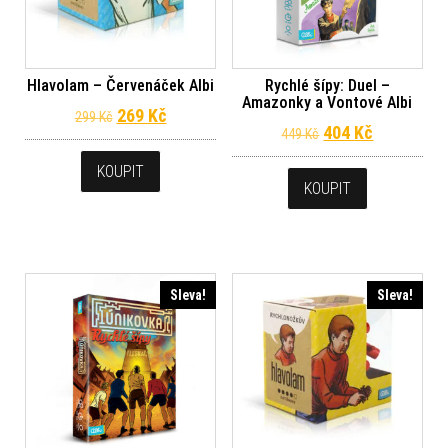
Hlavolam – Červenáček Albi
Rychlé šípy: Duel –
Amazonky a Vontové Albi
Původní cena byla: 299 Kč.
Aktuální cena je: 269 Kč.
269
Kč
299
Kč
Původní cena byl
Aktuální c
404
Kč
449
Kč
KOUPIT
KOUPIT
Sleva!
Sleva!