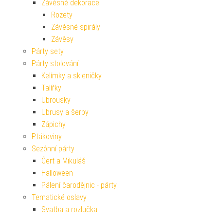
Závěsné dekorace
Rozety
Závěsné spirály
Závěsy
Párty sety
Párty stolování
Kelímky a skleničky
Talířky
Ubrousky
Ubrusy a šerpy
Zápichy
Ptákoviny
Sezónní párty
Čert a Mikuláš
Halloween
Pálení čarodějnic - párty
Tematické oslavy
Svatba a rozlučka