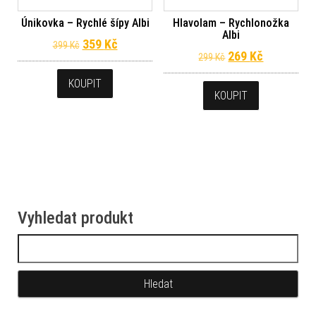
Únikovka – Rychlé šípy Albi
Hlavolam – Rychlonožka
Albi
Původní cena byla: 399 Kč.
Aktuální cena je: 359 Kč.
359
Kč
399
Kč
Původní cena byl
Aktuální c
269
Kč
299
Kč
KOUPIT
KOUPIT
Vyhledat produkt
Vyhledávání