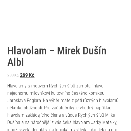
Hlavolam – Mirek Dušín
Albi
Původní cena byla: 299 Kč.
Aktuální cena je: 269 Kč.
269
Kč
299
Kč
Hlavolamy s motivem Rychlých šípů zamotají hlavu
nejednomu milovníkovi kultovního českého komiksu
Jaroslava Foglara. Na výběr máte z pěti různých hlavolamů
několika obtížností. Pro začátečníky je vhodný například
hlavolam zakládajícího člena a vůdce Rychlých šípů Mirka
Dušína a na náročnější z vás čeká hlavolam Jarky Matelky,
jehož skvělá deduktivní a logická mysl byla jako dělaná pro