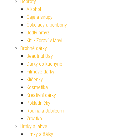
Dobroty
Alkohol
Čaje a sirupy
Čokolády a bonbóny
Jedlý hmyz
Kitl - Zdraví v láhvi
Drobné dárky
Beautiful Day
Dárky do kuchyně
Filmové dárky
Klíčenky
Kosmetika
Kreativní dárky
Pokladničky
Rodina a Jubileum
Zrcátka
Hrnky a lahve
Hrnky a šálky