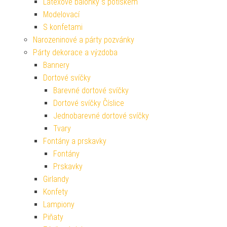
Latexové balónky s potiskem
Modelovací
S konfetami
Narozeninové a párty pozvánky
Párty dekorace a výzdoba
Bannery
Dortové svíčky
Barevné dortové svíčky
Dortové svíčky Číslice
Jednobarevné dortové svíčky
Tvary
Fontány a prskavky
Fontány
Prskavky
Girlandy
Konfety
Lampiony
Piňaty