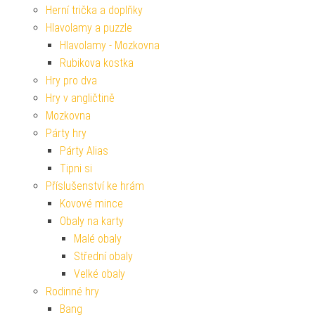
Herní trička a doplňky
Hlavolamy a puzzle
Hlavolamy - Mozkovna
Rubikova kostka
Hry pro dva
Hry v angličtině
Mozkovna
Párty hry
Párty Alias
Tipni si
Příslušenství ke hrám
Kovové mince
Obaly na karty
Malé obaly
Střední obaly
Velké obaly
Rodinné hry
Bang