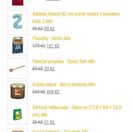
Balónek fóliový 82 cm světle modrý s korunkou
číslo 2 Albi
Původní cena byla: 99 Kč.
Aktuální cena je: 89 Kč.
99
Kč
89
Kč
Ponožky - Katka Albi
Původní cena byla: 179 Kč.
Aktuální cena je: 161 Kč.
179
Kč
161
Kč
Vánoční propiska - Donut Sob Albi
Původní cena byla: 89 Kč.
Aktuální cena je: 29 Kč.
89
Kč
29
Kč
Svíčka elipsa - Barvy podzimu Albi
Původní cena byla: 549 Kč.
Aktuální cena je: 494 Kč.
549
Kč
494
Kč
Dárková taška malá - Game on (17,8 × 9,8 × 22,9
cm) Albi
Původní cena byla: 35 Kč.
Aktuální cena je: 31 Kč.
35
Kč
31
Kč
Veselý kelímek - Tomášek Albi