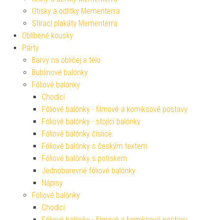
Otisky a odlitky Mementerra
Stírací plakáty Mementerra
Oblíbené kousky
Párty
Barvy na obličej a tělo
Bublinové balónky
Fóliové balónky
Chodící
Fóliové balónky - filmové a komiksové postavy
Fóliové balónky - stojící balónky
Fóliové balónky číslice
Fóliové balónky s českým textem
Fóliové balónky s potiskem
Jednobarevné fóliové balónky
Nápisy
Fóliové balónky
Chodící
Fóliové balónky - filmové a komiksové postavy