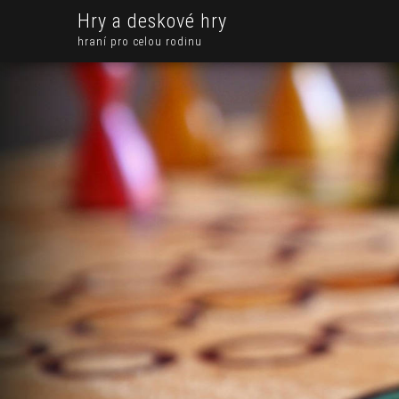
Hry a deskové hry
hraní pro celou rodinu