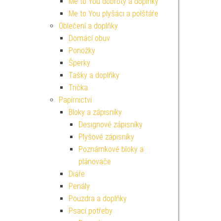
Me to You dobroty a doplňky
Me to You plyšáci a polštáře
Oblečení a doplňky
Domácí obuv
Ponožky
Šperky
Tašky a doplňky
Trička
Papírnictví
Bloky a zápisníky
Designové zápisníky
Plyšové zápisníky
Poznámkové bloky a
plánovače
Diáře
Penály
Pouzdra a doplňky
Psací potřeby