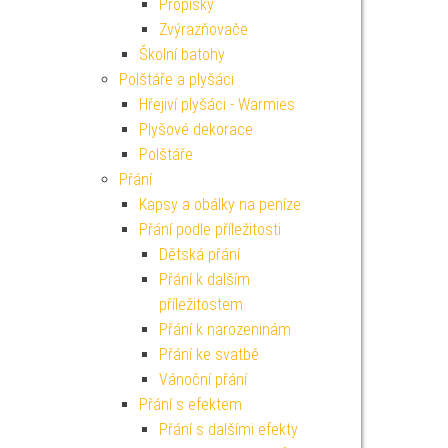
Propisky
Zvýrazňovače
Školní batohy
Polštáře a plyšáci
Hřejiví plyšáci - Warmies
Plyšové dekorace
Polštáře
Přání
Kapsy a obálky na peníze
Přání podle příležitosti
Dětská přání
Přání k dalším
příležitostem
Přání k narozeninám
Přání ke svatbě
Vánoční přání
Přání s efektem
Přání s dalšími efekty