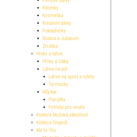
Filmové dárky
Klíčenky
Kosmetika
Kreativní dárky
Pokladničky
Rodina a Jubileum
Zrcátka
Hrnky a lahve
Hrnky a šálky
Lahve na pití
Láhve na sport a výlety
Termosky
Můj bar
Placatky
Potřeby pro vinaře
Kolekce Mužská záležitost
Kolekce Originál
Me to You