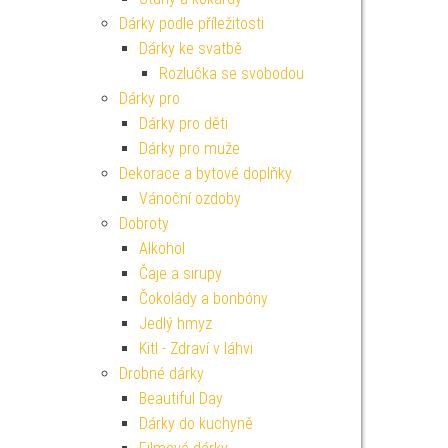
Dárky podle příležitosti
Dárky ke svatbě
Rozlučka se svobodou
Dárky pro
Dárky pro děti
Dárky pro muže
Dekorace a bytové doplňky
Vánoční ozdoby
Dobroty
Alkohol
Čaje a sirupy
Čokolády a bonbóny
Jedlý hmyz
Kitl - Zdraví v láhvi
Drobné dárky
Beautiful Day
Dárky do kuchyně