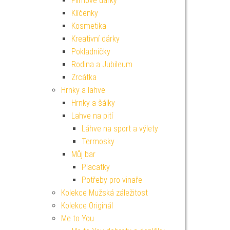
Filmové dárky
Klíčenky
Kosmetika
Kreativní dárky
Pokladničky
Rodina a Jubileum
Zrcátka
Hrnky a lahve
Hrnky a šálky
Lahve na pití
Láhve na sport a výlety
Termosky
Můj bar
Placatky
Potřeby pro vinaře
Kolekce Mužská záležitost
Kolekce Originál
Me to You