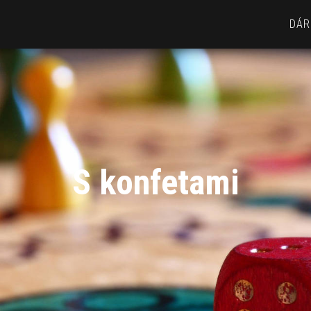
DÁR
S konfetami