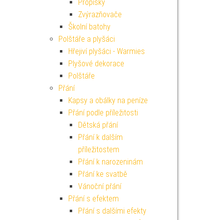
Propisky
Zvýrazňovače
Školní batohy
Polštáře a plyšáci
Hřejiví plyšáci - Warmies
Plyšové dekorace
Polštáře
Přání
Kapsy a obálky na peníze
Přání podle příležitosti
Dětská přání
Přání k dalším
příležitostem
Přání k narozeninám
Přání ke svatbě
Vánoční přání
Přání s efektem
Přání s dalšími efekty