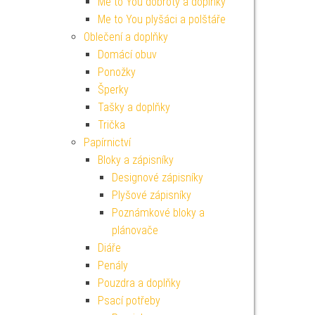
Me to You dobroty a doplňky
Me to You plyšáci a polštáře
Oblečení a doplňky
Domácí obuv
Ponožky
Šperky
Tašky a doplňky
Trička
Papírnictví
Bloky a zápisníky
Designové zápisníky
Plyšové zápisníky
Poznámkové bloky a
plánovače
Diáře
Penály
Pouzdra a doplňky
Psací potřeby