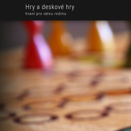
Hry a deskové hry
hraní pro celou rodinu