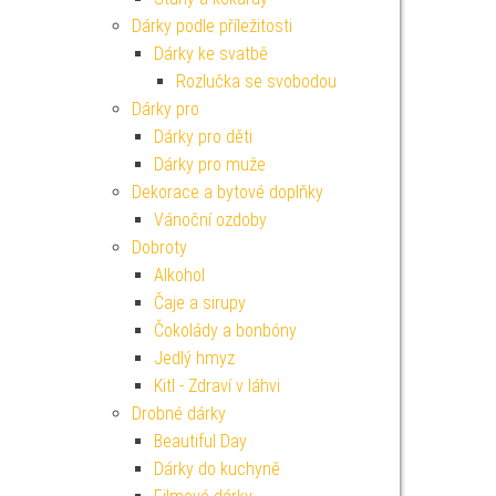
Dárky podle příležitosti
Dárky ke svatbě
Rozlučka se svobodou
Dárky pro
Dárky pro děti
Dárky pro muže
Dekorace a bytové doplňky
Vánoční ozdoby
Dobroty
Alkohol
Čaje a sirupy
Čokolády a bonbóny
Jedlý hmyz
Kitl - Zdraví v láhvi
Drobné dárky
Beautiful Day
Dárky do kuchyně