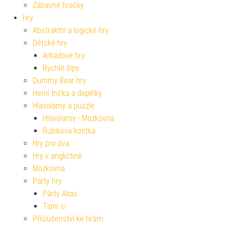
Zábavné hračky
Hry
Abstraktní a logické hry
Dětské hry
Arkádové hry
Rychlé šípy
Dummy Bear hry
Herní trička a doplňky
Hlavolamy a puzzle
Hlavolamy - Mozkovna
Rubikova kostka
Hry pro dva
Hry v angličtině
Mozkovna
Párty hry
Párty Alias
Tipni si
Příslušenství ke hrám