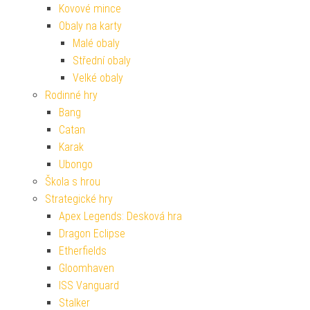
Kovové mince
Obaly na karty
Malé obaly
Střední obaly
Velké obaly
Rodinné hry
Bang
Catan
Karak
Ubongo
Škola s hrou
Strategické hry
Apex Legends: Desková hra
Dragon Eclipse
Etherfields
Gloomhaven
ISS Vanguard
Stalker