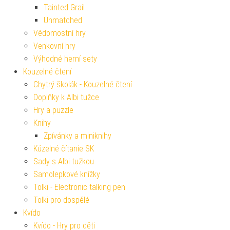
Tainted Grail
Unmatched
Vědomostní hry
Venkovní hry
Výhodné herní sety
Kouzelné čtení
Chytrý školák - Kouzelné čtení
Doplňky k Albi tužce
Hry a puzzle
Knihy
Zpívánky a miniknihy
Kúzelné čítanie SK
Sady s Albi tužkou
Samolepkové knížky
Tolki - Electronic talking pen
Tolki pro dospělé
Kvído
Kvído - Hry pro děti