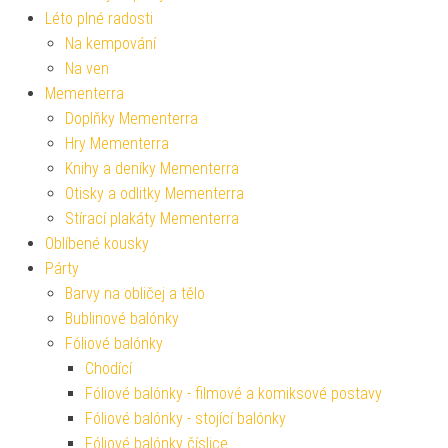
Léto plné radosti
Na kempování
Na ven
Mementerra
Doplňky Mementerra
Hry Mementerra
Knihy a deníky Mementerra
Otisky a odlitky Mementerra
Stírací plakáty Mementerra
Oblíbené kousky
Párty
Barvy na obličej a tělo
Bublinové balónky
Fóliové balónky
Chodící
Fóliové balónky - filmové a komiksové postavy
Fóliové balónky - stojící balónky
Fóliové balónky číslice