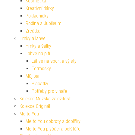
Kosmetika
Kreativní dárky
Pokladničky
Rodina a Jubileum
Zrcátka
Hrnky a lahve
Hrnky a šálky
Lahve na pití
Láhve na sport a výlety
Termosky
Můj bar
Placatky
Potřeby pro vinaře
Kolekce Mužská záležitost
Kolekce Originál
Me to You
Me to You dobroty a doplňky
Me to You plyšáci a polštáře