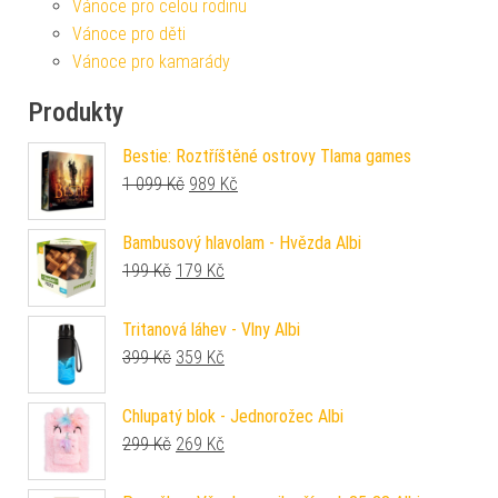
Vánoce pro celou rodinu
Vánoce pro děti
Vánoce pro kamarády
Produkty
Bestie: Roztříštěné ostrovy Tlama games
Původní cena byla: 1 099 Kč.
Aktuální cena je: 989 Kč.
1 099
Kč
989
Kč
Bambusový hlavolam - Hvězda Albi
Původní cena byla: 199 Kč.
Aktuální cena je: 179 Kč.
199
Kč
179
Kč
Tritanová láhev - Vlny Albi
Původní cena byla: 399 Kč.
Aktuální cena je: 359 Kč.
399
Kč
359
Kč
Chlupatý blok - Jednorožec Albi
Původní cena byla: 299 Kč.
Aktuální cena je: 269 Kč.
299
Kč
269
Kč