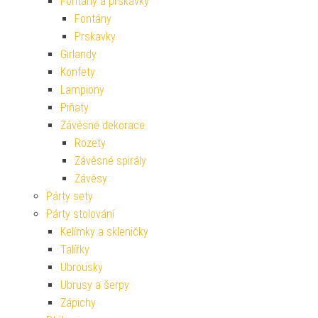
Fontány a prskavky
Fontány
Prskavky
Girlandy
Konfety
Lampiony
Piňaty
Závěsné dekorace
Rozety
Závěsné spirály
Závěsy
Párty sety
Párty stolování
Kelímky a skleničky
Talířky
Ubrousky
Ubrusy a šerpy
Zápichy