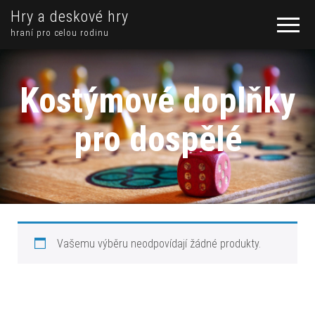
Hry a deskové hry
hraní pro celou rodinu
Kostýmové doplňky
pro dospělé
Vašemu výběru neodpovídají žádné produkty.