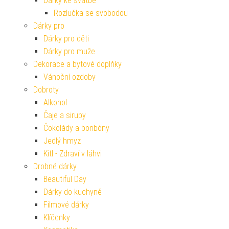
Dárky ke svatbě
Rozlučka se svobodou
Dárky pro
Dárky pro děti
Dárky pro muže
Dekorace a bytové doplňky
Vánoční ozdoby
Dobroty
Alkohol
Čaje a sirupy
Čokolády a bonbóny
Jedlý hmyz
Kitl - Zdraví v láhvi
Drobné dárky
Beautiful Day
Dárky do kuchyně
Filmové dárky
Klíčenky