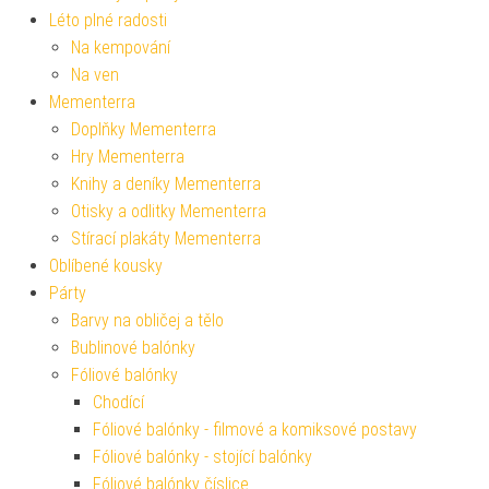
Léto plné radosti
Na kempování
Na ven
Mementerra
Doplňky Mementerra
Hry Mementerra
Knihy a deníky Mementerra
Otisky a odlitky Mementerra
Stírací plakáty Mementerra
Oblíbené kousky
Párty
Barvy na obličej a tělo
Bublinové balónky
Fóliové balónky
Chodící
Fóliové balónky - filmové a komiksové postavy
Fóliové balónky - stojící balónky
Fóliové balónky číslice