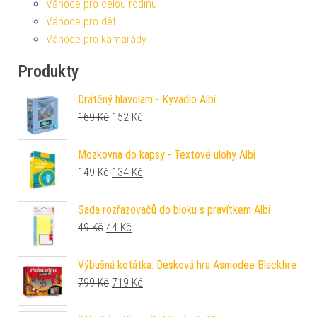
Vánoce pro celou rodinu
Vánoce pro děti
Vánoce pro kamarády
Produkty
Drátěný hlavolam - Kyvadlo Albi
Původní cena byla: 169 Kč.
Aktuální cena je: 152 Kč.
169
Kč
152
Kč
Mozkovna do kapsy - Textové úlohy Albi
Původní cena byla: 149 Kč.
Aktuální cena je: 134 Kč.
149
Kč
134
Kč
Sada rozřazovačů do bloku s pravítkem Albi
Původní cena byla: 49 Kč.
Aktuální cena je: 44 Kč.
49
Kč
44
Kč
Výbušná koťátka: Desková hra Asmodee Blackfire
Původní cena byla: 799 Kč.
Aktuální cena je: 719 Kč.
799
Kč
719
Kč