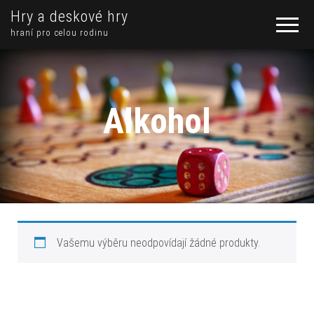
Hry a deskové hry
hraní pro celou rodinu
Alkohol
Vašemu výběru neodpovídají žádné produkty.