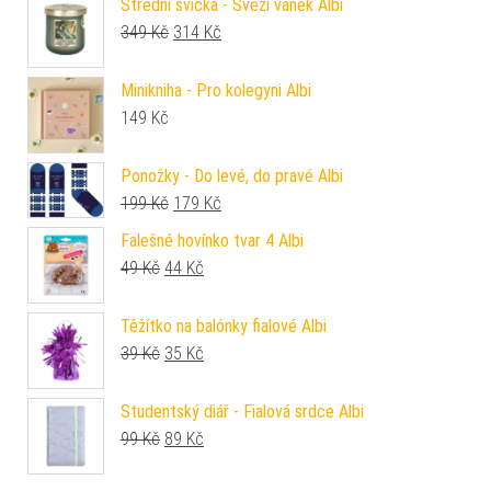
Střední svíčka - Svěží vánek Albi
Původní cena byla: 349 Kč.
Aktuální cena je: 314 Kč.
349
Kč
314
Kč
Minikniha - Pro kolegyni Albi
149
Kč
Ponožky - Do levé, do pravé Albi
Původní cena byla: 199 Kč.
Aktuální cena je: 179 Kč.
199
Kč
179
Kč
Falešné hovínko tvar 4 Albi
Původní cena byla: 49 Kč.
Aktuální cena je: 44 Kč.
49
Kč
44
Kč
Těžítko na balónky fialové Albi
Původní cena byla: 39 Kč.
Aktuální cena je: 35 Kč.
39
Kč
35
Kč
Studentský diář - Fialová srdce Albi
Původní cena byla: 99 Kč.
Aktuální cena je: 89 Kč.
99
Kč
89
Kč