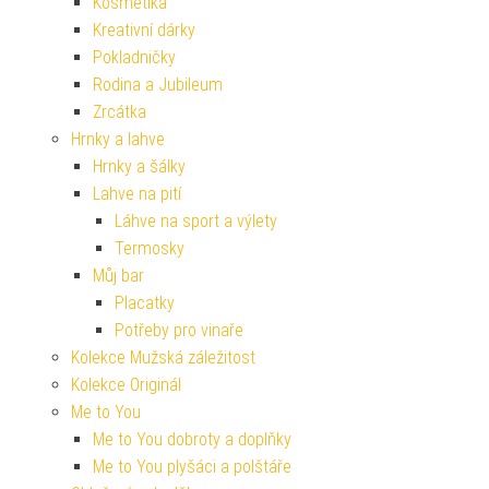
Kosmetika
Kreativní dárky
Pokladničky
Rodina a Jubileum
Zrcátka
Hrnky a lahve
Hrnky a šálky
Lahve na pití
Láhve na sport a výlety
Termosky
Můj bar
Placatky
Potřeby pro vinaře
Kolekce Mužská záležitost
Kolekce Originál
Me to You
Me to You dobroty a doplňky
Me to You plyšáci a polštáře