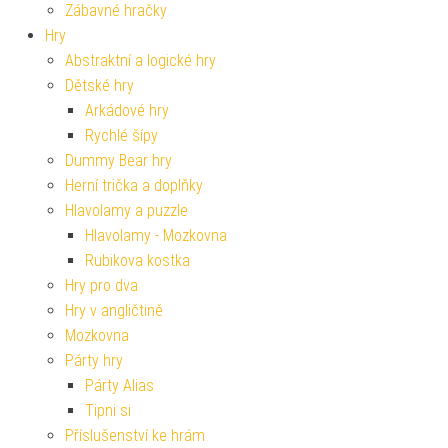
Zábavné hračky
Hry
Abstraktní a logické hry
Dětské hry
Arkádové hry
Rychlé šípy
Dummy Bear hry
Herní trička a doplňky
Hlavolamy a puzzle
Hlavolamy - Mozkovna
Rubikova kostka
Hry pro dva
Hry v angličtině
Mozkovna
Párty hry
Párty Alias
Tipni si
Příslušenství ke hrám