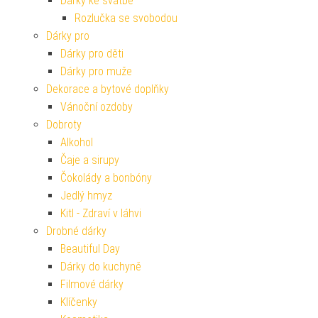
Dárky ke svatbě
Rozlučka se svobodou
Dárky pro
Dárky pro děti
Dárky pro muže
Dekorace a bytové doplňky
Vánoční ozdoby
Dobroty
Alkohol
Čaje a sirupy
Čokolády a bonbóny
Jedlý hmyz
Kitl - Zdraví v láhvi
Drobné dárky
Beautiful Day
Dárky do kuchyně
Filmové dárky
Klíčenky