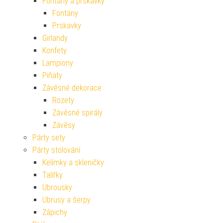
Fontány a prskavky
Fontány
Prskavky
Girlandy
Konfety
Lampiony
Piňaty
Závěsné dekorace
Rozety
Závěsné spirály
Závěsy
Párty sety
Párty stolování
Kelímky a skleničky
Talířky
Ubrousky
Ubrusy a šerpy
Zápichy