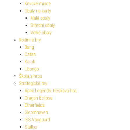
Kovové mince
Obaly na karty
Malé obaly
Střední obaly
Velké obaly
Rodinné hry
Bang
Catan
Karak
Ubongo
Škola s hrou
Strategické hry
Apex Legends: Desková hra
Dragon Eclipse
Etherfields
Gloomhaven
ISS Vanguard
Stalker