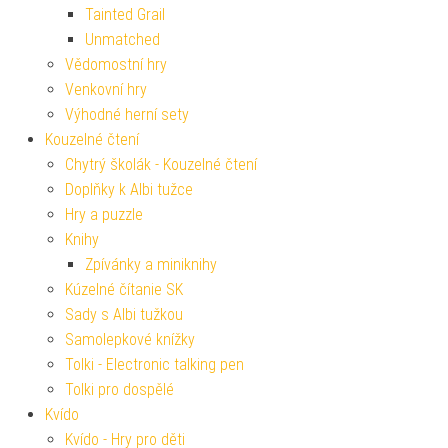
Tainted Grail
Unmatched
Vědomostní hry
Venkovní hry
Výhodné herní sety
Kouzelné čtení
Chytrý školák - Kouzelné čtení
Doplňky k Albi tužce
Hry a puzzle
Knihy
Zpívánky a miniknihy
Kúzelné čítanie SK
Sady s Albi tužkou
Samolepkové knížky
Tolki - Electronic talking pen
Tolki pro dospělé
Kvído
Kvído - Hry pro děti