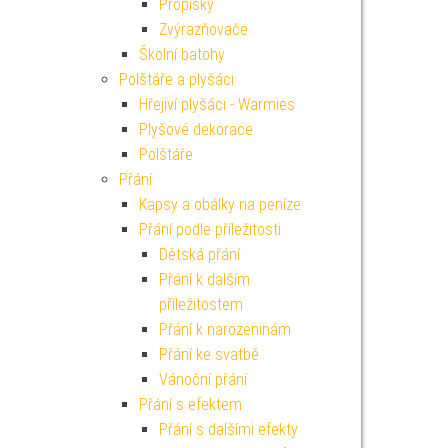
Propisky
Zvýrazňovače
Školní batohy
Polštáře a plyšáci
Hřejiví plyšáci - Warmies
Plyšové dekorace
Polštáře
Přání
Kapsy a obálky na peníze
Přání podle příležitosti
Dětská přání
Přání k dalším
příležitostem
Přání k narozeninám
Přání ke svatbě
Vánoční přání
Přání s efektem
Přání s dalšími efekty