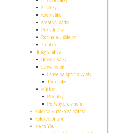
Filmové dárky
Klíčenky
Kosmetika
Kreativní dárky
Pokladničky
Rodina a Jubileum
Zrcátka
Hrnky a lahve
Hrnky a šálky
Lahve na pití
Láhve na sport a výlety
Termosky
Můj bar
Placatky
Potřeby pro vinaře
Kolekce Mužská záležitost
Kolekce Originál
Me to You