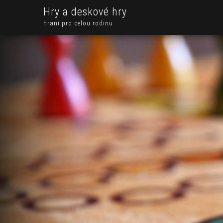
Hry a deskové hry
hraní pro celou rodinu