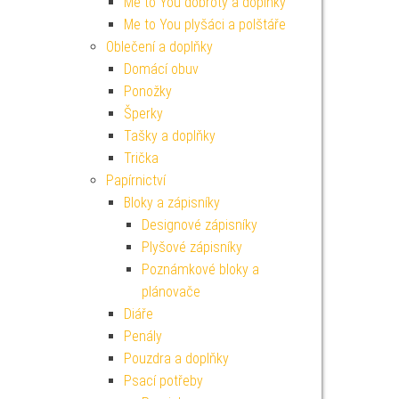
Me to You dobroty a doplňky
Me to You plyšáci a polštáře
Oblečení a doplňky
Domácí obuv
Ponožky
Šperky
Tašky a doplňky
Trička
Papírnictví
Bloky a zápisníky
Designové zápisníky
Plyšové zápisníky
Poznámkové bloky a
plánovače
Diáře
Penály
Pouzdra a doplňky
Psací potřeby