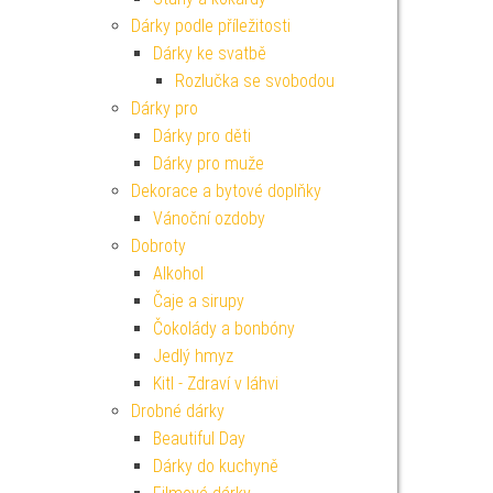
Dárky podle příležitosti
Dárky ke svatbě
Rozlučka se svobodou
Dárky pro
Dárky pro děti
Dárky pro muže
Dekorace a bytové doplňky
Vánoční ozdoby
Dobroty
Alkohol
Čaje a sirupy
Čokolády a bonbóny
Jedlý hmyz
Kitl - Zdraví v láhvi
Drobné dárky
Beautiful Day
Dárky do kuchyně