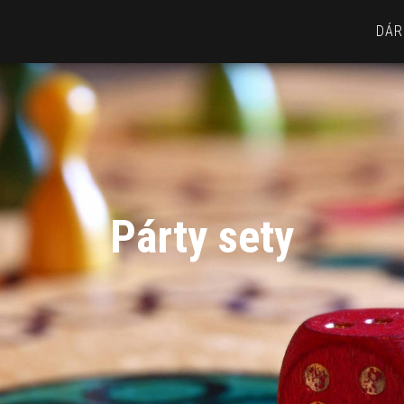
DÁR
Párty sety