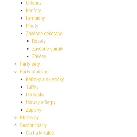
Girlandy
Konfety
Lampiony
Piňaty
Závěsné dekorace
Rozety
Závěsné spirály
Závěsy
Párty sety
Párty stolování
Kelímky a skleničky
Talířky
Ubrousky
Ubrusy a šerpy
Zápichy
Ptákoviny
Sezónní párty
Čert a Mikuláš