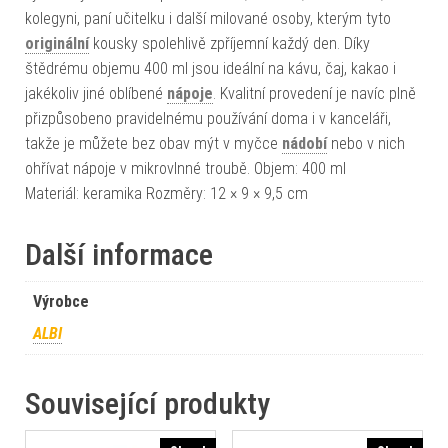
kolegyni, paní učitelku i další milované osoby, kterým tyto
originální
kousky spolehlivě zpříjemní každý den. Díky
štědrému objemu 400 ml jsou ideální na kávu, čaj, kakao i
jakékoliv jiné oblíbené
nápoje
. Kvalitní provedení je navíc plně
přizpůsobeno pravidelnému používání doma i v kanceláři,
takže je můžete bez obav mýt v myčce
nádobí
nebo v nich
ohřívat nápoje v mikrovlnné troubě. Objem: 400 ml
Materiál: keramika Rozměry: 12 × 9 × 9,5 cm
Další informace
Výrobce
ALBI
Související produkty