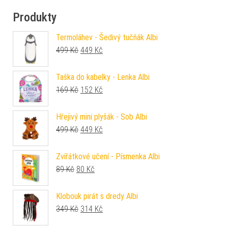
Produkty
Termoláhev - Šedivý tučňák Albi
Původní cena byla: 499 Kč.
Aktuální cena je: 449 Kč.
499
Kč
449
Kč
Taška do kabelky - Lenka Albi
Původní cena byla: 169 Kč.
Aktuální cena je: 152 Kč.
169
Kč
152
Kč
Hřejivý mini plyšák - Sob Albi
Původní cena byla: 499 Kč.
Aktuální cena je: 449 Kč.
499
Kč
449
Kč
Zvířátkové učení - Písmenka Albi
Původní cena byla: 89 Kč.
Aktuální cena je: 80 Kč.
89
Kč
80
Kč
Klobouk pirát s dredy Albi
Původní cena byla: 349 Kč.
Aktuální cena je: 314 Kč.
349
Kč
314
Kč