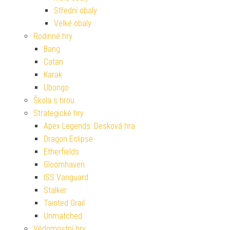
Střední obaly
Velké obaly
Rodinné hry
Bang
Catan
Karak
Ubongo
Škola s hrou
Strategické hry
Apex Legends: Desková hra
Dragon Eclipse
Etherfields
Gloomhaven
ISS Vanguard
Stalker
Tainted Grail
Unmatched
Vědomostní hry