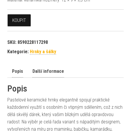
KOUPIT
SKU:
8590228117298
Kategorie:
Hrnky a šálky
Popis
Další informace
Popis
Pastelové keramické hrnky elegantně spojují praktické
každodenní využití s osobním či vtipným sdělením, což z nich
dělá skvělý dárek, který vašim blízkým udělá opravdovou
radost. Na výběr je celá řada variant s nápaditým designem,
vytvořených na míru pro maminku, babičku, kamarádku,