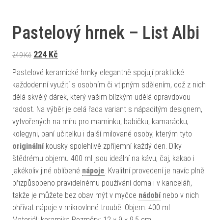
Pastelový hrnek – List Albi
Původní cena byla: 249 Kč.
Aktuální cena je: 224 Kč.
224
Kč
249
Kč
Pastelové keramické hrnky elegantně spojují praktické
každodenní využití s osobním či vtipným sdělením, což z nich
dělá skvělý dárek, který vašim blízkým udělá opravdovou
radost. Na výběr je celá řada variant s nápaditým designem,
vytvořených na míru pro maminku, babičku, kamarádku,
kolegyni, paní učitelku i další milované osoby, kterým tyto
originální
kousky spolehlivě zpříjemní každý den. Díky
štědrému objemu 400 ml jsou ideální na kávu, čaj, kakao i
jakékoliv jiné oblíbené
nápoje
. Kvalitní provedení je navíc plně
přizpůsobeno pravidelnému používání doma i v kanceláři,
takže je můžete bez obav mýt v myčce
nádobí
nebo v nich
ohřívat nápoje v mikrovlnné troubě. Objem: 400 ml
Materiál: keramika Rozměry: 12 × 9 × 9,5 cm