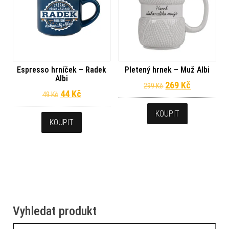
Espresso hrníček – Radek
Pletený hrnek – Muž Albi
Albi
Původní cena byl
Aktuální c
269
Kč
299
Kč
Původní cena byla: 49 Kč.
Aktuální cena je: 44 Kč.
44
Kč
49
Kč
KOUPIT
KOUPIT
Vyhledat produkt
Vyhledávání