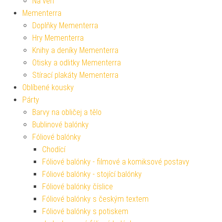
Na ven
Mementerra
Doplňky Mementerra
Hry Mementerra
Knihy a deníky Mementerra
Otisky a odlitky Mementerra
Stírací plakáty Mementerra
Oblíbené kousky
Párty
Barvy na obličej a tělo
Bublinové balónky
Fóliové balónky
Chodící
Fóliové balónky - filmové a komiksové postavy
Fóliové balónky - stojící balónky
Fóliové balónky číslice
Fóliové balónky s českým textem
Fóliové balónky s potiskem