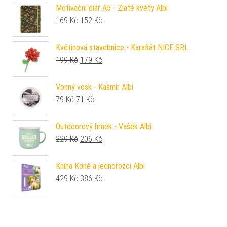
Motivační diář A5 - Zlaté květy Albi
Původní cena byla: 169 Kč.
Aktuální cena je: 152 Kč.
169
Kč
152
Kč
Květinová stavebnice - Karafiát NICE SRL
Původní cena byla: 199 Kč.
Aktuální cena je: 179 Kč.
199
Kč
179
Kč
Vonný vosk - Kašmír Albi
Původní cena byla: 79 Kč.
Aktuální cena je: 71 Kč.
79
Kč
71
Kč
Outdoorový hrnek - Vašek Albi
Původní cena byla: 229 Kč.
Aktuální cena je: 206 Kč.
229
Kč
206
Kč
Kniha Koně a jednorožci Albi
Původní cena byla: 429 Kč.
Aktuální cena je: 386 Kč.
429
Kč
386
Kč