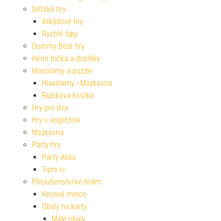
Dětské hry
Arkádové hry
Rychlé šípy
Dummy Bear hry
Herní trička a doplňky
Hlavolamy a puzzle
Hlavolamy - Mozkovna
Rubikova kostka
Hry pro dva
Hry v angličtině
Mozkovna
Párty hry
Párty Alias
Tipni si
Příslušenství ke hrám
Kovové mince
Obaly na karty
Malé obaly