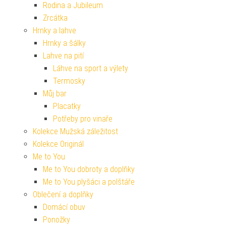
Rodina a Jubileum
Zrcátka
Hrnky a lahve
Hrnky a šálky
Lahve na pití
Láhve na sport a výlety
Termosky
Můj bar
Placatky
Potřeby pro vinaře
Kolekce Mužská záležitost
Kolekce Originál
Me to You
Me to You dobroty a doplňky
Me to You plyšáci a polštáře
Oblečení a doplňky
Domácí obuv
Ponožky