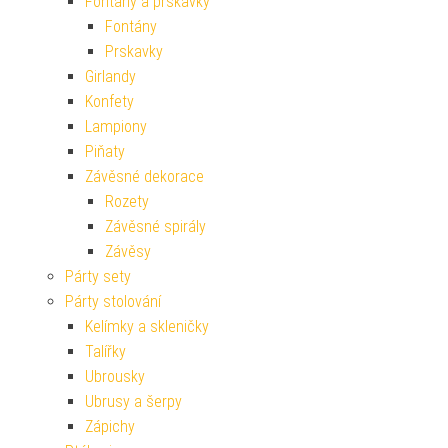
Fontány a prskavky
Fontány
Prskavky
Girlandy
Konfety
Lampiony
Piňaty
Závěsné dekorace
Rozety
Závěsné spirály
Závěsy
Párty sety
Párty stolování
Kelímky a skleničky
Talířky
Ubrousky
Ubrusy a šerpy
Zápichy