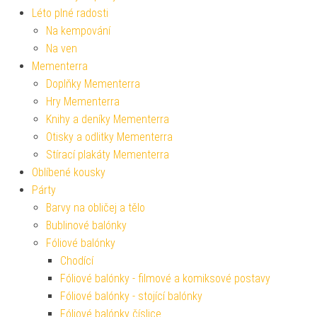
Léto plné radosti
Na kempování
Na ven
Mementerra
Doplňky Mementerra
Hry Mementerra
Knihy a deníky Mementerra
Otisky a odlitky Mementerra
Stírací plakáty Mementerra
Oblíbené kousky
Párty
Barvy na obličej a tělo
Bublinové balónky
Fóliové balónky
Chodící
Fóliové balónky - filmové a komiksové postavy
Fóliové balónky - stojící balónky
Fóliové balónky číslice