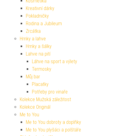
Kosmetika
Kreativní dárky
Pokladničky
Rodina a Jubileum
Zrcátka
Hrnky a lahve
Hrnky a šálky
Lahve na pití
Láhve na sport a výlety
Termosky
Můj bar
Placatky
Potřeby pro vinaře
Kolekce Mužská záležitost
Kolekce Originál
Me to You
Me to You dobroty a doplňky
Me to You plyšáci a polštáře