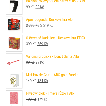
Balónek fóliový 92 cm černý číslo 7 Albi
Původní cena byla: 99 Kč.
Aktuální cena je: 89 Kč.
99
Kč
89
Kč
Apex Legends: Desková hra Albi
Původní cena byla: 2 799 Kč.
Aktuální cena je: 2 519 Kč.
2 799
Kč
2 519
Kč
O červené Karkulce - Desková hra EFKO
Původní cena byla: 399 Kč.
Aktuální cena je: 359 Kč.
399
Kč
359
Kč
Vánončí propiska - Donut Santa Albi
Původní cena byla: 89 Kč.
Aktuální cena je: 29 Kč.
89
Kč
29
Kč
Mini Huzzle Cast - ABC gold Eureka
Původní cena byla: 149 Kč.
Aktuální cena je: 134 Kč.
149
Kč
134
Kč
Plyšový blok - Tmavě růžová Albi
Původní cena byla: 199 Kč.
Aktuální cena je: 179 Kč.
199
Kč
179
Kč