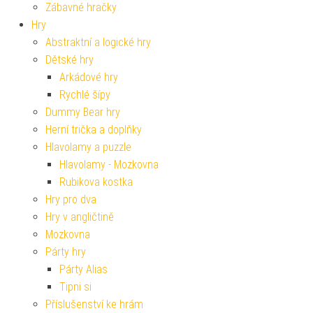
Zábavné hračky
Hry
Abstraktní a logické hry
Dětské hry
Arkádové hry
Rychlé šípy
Dummy Bear hry
Herní trička a doplňky
Hlavolamy a puzzle
Hlavolamy - Mozkovna
Rubikova kostka
Hry pro dva
Hry v angličtině
Mozkovna
Párty hry
Párty Alias
Tipni si
Příslušenství ke hrám