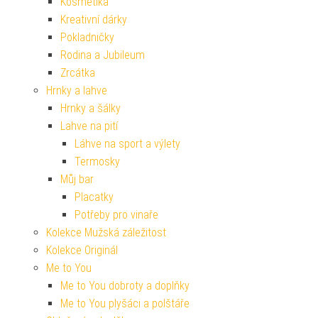
Kosmetika
Kreativní dárky
Pokladničky
Rodina a Jubileum
Zrcátka
Hrnky a lahve
Hrnky a šálky
Lahve na pití
Láhve na sport a výlety
Termosky
Můj bar
Placatky
Potřeby pro vinaře
Kolekce Mužská záležitost
Kolekce Originál
Me to You
Me to You dobroty a doplňky
Me to You plyšáci a polštáře