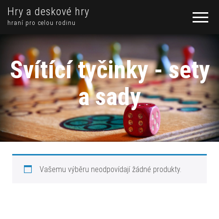
Hry a deskové hry
hraní pro celou rodinu
Svítící tyčinky - sety
a sady
Vašemu výběru neodpovídají žádné produkty.