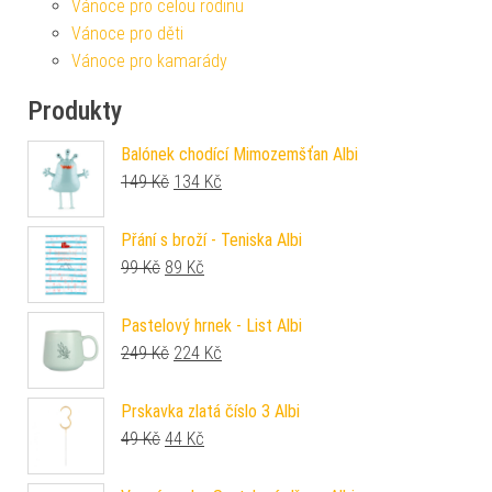
Vánoce pro celou rodinu
Vánoce pro děti
Vánoce pro kamarády
Produkty
Balónek chodící Mimozemšťan Albi
Původní cena byla: 149 Kč.
Aktuální cena je: 134 Kč.
149
Kč
134
Kč
Přání s broží - Teniska Albi
Původní cena byla: 99 Kč.
Aktuální cena je: 89 Kč.
99
Kč
89
Kč
Pastelový hrnek - List Albi
Původní cena byla: 249 Kč.
Aktuální cena je: 224 Kč.
249
Kč
224
Kč
Prskavka zlatá číslo 3 Albi
Původní cena byla: 49 Kč.
Aktuální cena je: 44 Kč.
49
Kč
44
Kč