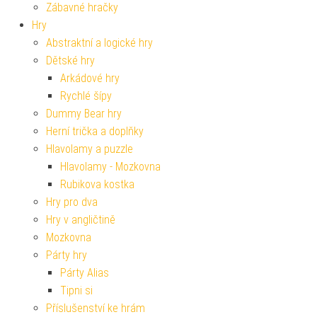
Zábavné hračky
Hry
Abstraktní a logické hry
Dětské hry
Arkádové hry
Rychlé šípy
Dummy Bear hry
Herní trička a doplňky
Hlavolamy a puzzle
Hlavolamy - Mozkovna
Rubikova kostka
Hry pro dva
Hry v angličtině
Mozkovna
Párty hry
Párty Alias
Tipni si
Příslušenství ke hrám