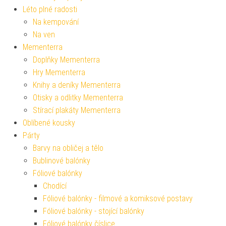
Léto plné radosti
Na kempování
Na ven
Mementerra
Doplňky Mementerra
Hry Mementerra
Knihy a deníky Mementerra
Otisky a odlitky Mementerra
Stírací plakáty Mementerra
Oblíbené kousky
Párty
Barvy na obličej a tělo
Bublinové balónky
Fóliové balónky
Chodící
Fóliové balónky - filmové a komiksové postavy
Fóliové balónky - stojící balónky
Fóliové balónky číslice