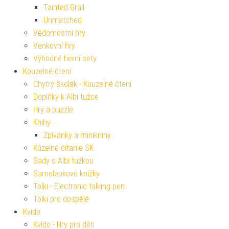
Tainted Grail
Unmatched
Vědomostní hry
Venkovní hry
Výhodné herní sety
Kouzelné čtení
Chytrý školák - Kouzelné čtení
Doplňky k Albi tužce
Hry a puzzle
Knihy
Zpívánky a miniknihy
Kúzelné čítanie SK
Sady s Albi tužkou
Samolepkové knížky
Tolki - Electronic talking pen
Tolki pro dospělé
Kvído
Kvído - Hry pro děti