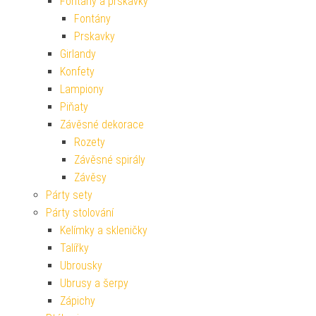
Fontány a prskavky
Fontány
Prskavky
Girlandy
Konfety
Lampiony
Piňaty
Závěsné dekorace
Rozety
Závěsné spirály
Závěsy
Párty sety
Párty stolování
Kelímky a skleničky
Talířky
Ubrousky
Ubrusy a šerpy
Zápichy