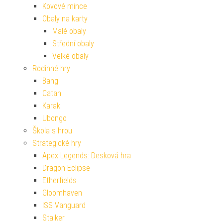
Kovové mince
Obaly na karty
Malé obaly
Střední obaly
Velké obaly
Rodinné hry
Bang
Catan
Karak
Ubongo
Škola s hrou
Strategické hry
Apex Legends: Desková hra
Dragon Eclipse
Etherfields
Gloomhaven
ISS Vanguard
Stalker