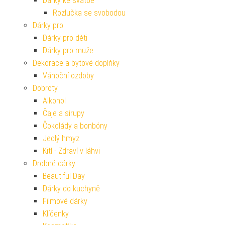
Dárky ke svatbě
Rozlučka se svobodou
Dárky pro
Dárky pro děti
Dárky pro muže
Dekorace a bytové doplňky
Vánoční ozdoby
Dobroty
Alkohol
Čaje a sirupy
Čokolády a bonbóny
Jedlý hmyz
Kitl - Zdraví v láhvi
Drobné dárky
Beautiful Day
Dárky do kuchyně
Filmové dárky
Klíčenky