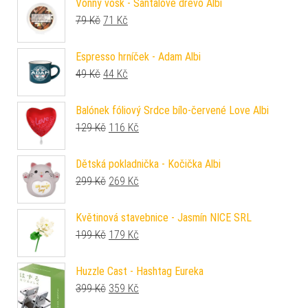
Vonný vosk - Santalové dřevo Albi
Původní cena byla: 79 Kč.
Aktuální cena je: 71 Kč.
79
Kč
71
Kč
Espresso hrníček - Adam Albi
Původní cena byla: 49 Kč.
Aktuální cena je: 44 Kč.
49
Kč
44
Kč
Balónek fóliový Srdce bílo-červené Love Albi
Původní cena byla: 129 Kč.
Aktuální cena je: 116 Kč.
129
Kč
116
Kč
Dětská pokladnička - Kočička Albi
Původní cena byla: 299 Kč.
Aktuální cena je: 269 Kč.
299
Kč
269
Kč
Květinová stavebnice - Jasmín NICE SRL
Původní cena byla: 199 Kč.
Aktuální cena je: 179 Kč.
199
Kč
179
Kč
Huzzle Cast - Hashtag Eureka
Původní cena byla: 399 Kč.
Aktuální cena je: 359 Kč.
399
Kč
359
Kč