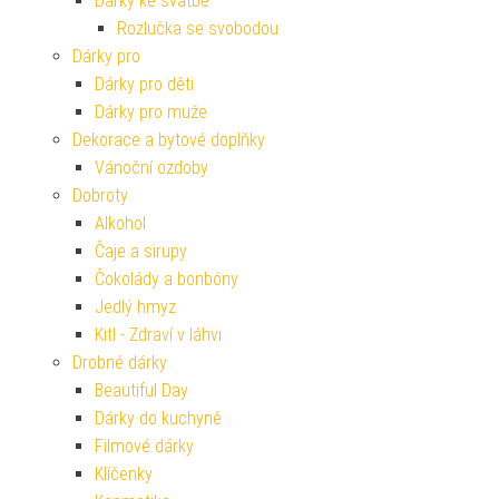
Dárky ke svatbě
Rozlučka se svobodou
Dárky pro
Dárky pro děti
Dárky pro muže
Dekorace a bytové doplňky
Vánoční ozdoby
Dobroty
Alkohol
Čaje a sirupy
Čokolády a bonbóny
Jedlý hmyz
Kitl - Zdraví v láhvi
Drobné dárky
Beautiful Day
Dárky do kuchyně
Filmové dárky
Klíčenky