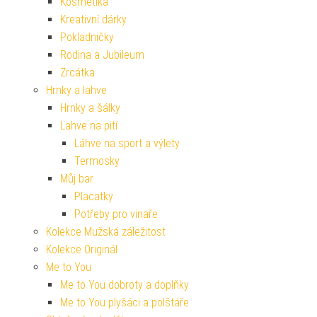
Kosmetika
Kreativní dárky
Pokladničky
Rodina a Jubileum
Zrcátka
Hrnky a lahve
Hrnky a šálky
Lahve na pití
Láhve na sport a výlety
Termosky
Můj bar
Placatky
Potřeby pro vinaře
Kolekce Mužská záležitost
Kolekce Originál
Me to You
Me to You dobroty a doplňky
Me to You plyšáci a polštáře