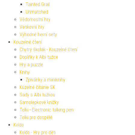
Tainted Grail
Unmatched
Vědomostní hry
Venkovní hry
Výhodné herní sety
Kouzelné čtení
Chytrý školák - Kouzelné čtení
Doplňky k Albi tužce
Hry a puzzle
Knihy
Zpívánky a miniknihy
Kúzelné čítanie SK
Sady s Albi tužkou
Samolepkové knížky
Tolki - Electronic talking pen
Tolki pro dospělé
Kvído
Kvído - Hry pro děti