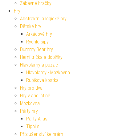
Zábavné hračky
Hry
Abstraktní a logické hry
Dětské hry
Arkádové hry
Rychlé šípy
Dummy Bear hry
Herní trička a doplňky
Hlavolamy a puzzle
Hlavolamy - Mozkovna
Rubikova kostka
Hry pro dva
Hry v angličtině
Mozkovna
Párty hry
Párty Alias
Tipni si
Příslušenství ke hrám