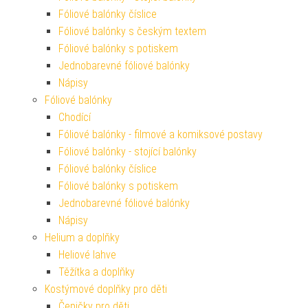
Fóliové balónky číslice
Fóliové balónky s českým textem
Fóliové balónky s potiskem
Jednobarevné fóliové balónky
Nápisy
Fóliové balónky
Chodící
Fóliové balónky - filmové a komiksové postavy
Fóliové balónky - stojící balónky
Fóliové balónky číslice
Fóliové balónky s potiskem
Jednobarevné fóliové balónky
Nápisy
Helium a doplňky
Heliové lahve
Těžítka a doplňky
Kostýmové doplňky pro děti
Čepičky pro děti