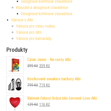
Designové květinové stavebnice
Klasické a designové stavebnice
Designové květinové stavebnice
Vánoce s Albi
Vánoce pro celou rodinu
Vánoce pro děti
Vánoce pro kamarády
Produkty
Catan Junior - Na cesty Albi
Původní cena byla: 399 Kč.
Aktuální cena je: 359 Kč.
399
Kč
359
Kč
Kostkované sneakers bačkory Albi
Původní cena byla: 799 Kč.
Aktuální cena je: 719 Kč.
799
Kč
719
Kč
Balónek fóliový Srdce bílo-červené Love Albi
Původní cena byla: 129 Kč.
Aktuální cena je: 116 Kč.
129
Kč
116
Kč