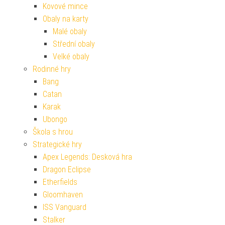
Kovové mince
Obaly na karty
Malé obaly
Střední obaly
Velké obaly
Rodinné hry
Bang
Catan
Karak
Ubongo
Škola s hrou
Strategické hry
Apex Legends: Desková hra
Dragon Eclipse
Etherfields
Gloomhaven
ISS Vanguard
Stalker