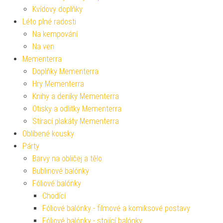
Kvídovy doplňky
Léto plné radosti
Na kempování
Na ven
Mementerra
Doplňky Mementerra
Hry Mementerra
Knihy a deníky Mementerra
Otisky a odlitky Mementerra
Stírací plakáty Mementerra
Oblíbené kousky
Párty
Barvy na obličej a tělo
Bublinové balónky
Fóliové balónky
Chodící
Fóliové balónky - filmové a komiksové postavy
Fóliové balónky - stojící balónky