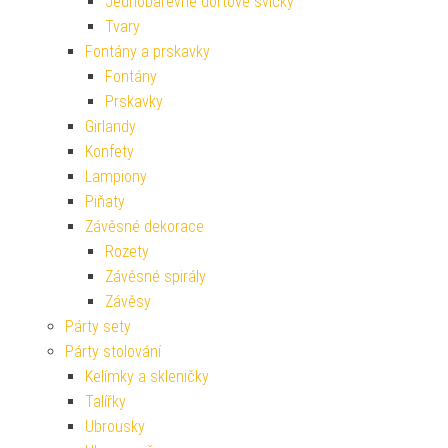
Jednobarevné dortové svíčky
Tvary
Fontány a prskavky
Fontány
Prskavky
Girlandy
Konfety
Lampiony
Piňaty
Závěsné dekorace
Rozety
Závěsné spirály
Závěsy
Párty sety
Párty stolování
Kelímky a skleničky
Talířky
Ubrousky