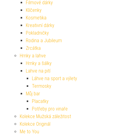
Filmové dárky
Klíčenky
Kosmetika
Kreativní dárky
Pokladničky
Rodina a Jubileum
Zrcátka
Hrnky a lahve
Hrnky a šálky
Lahve na pití
Láhve na sport a výlety
Termosky
Můj bar
Placatky
Potřeby pro vinaře
Kolekce Mužská záležitost
Kolekce Originál
Me to You