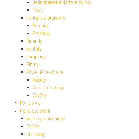
Jednobarevné dortové svíčky
Tvary
Fontány a prskavky
Fontány
Prskavky
Girlandy
Konfety
Lampiony
Piňaty
Závěsné dekorace
Rozety
Závěsné spirály
Závěsy
Párty sety
Párty stolování
Kelímky a skleničky
Talířky
Ubrousky