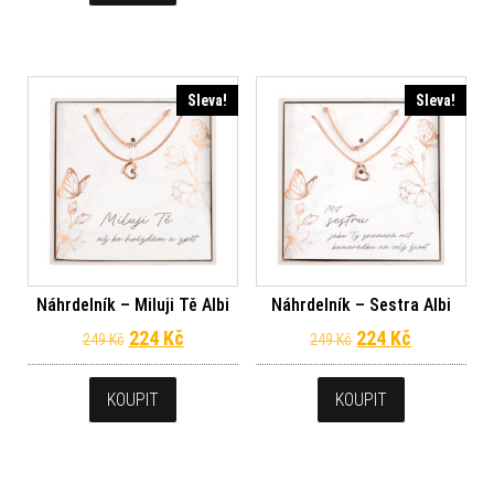
Sleva!
Sleva!
Náhrdelník – Miluji Tě Albi
Náhrdelník – Sestra Albi
Původní cena byla: 249 Kč.
Aktuální cena je: 224 Kč.
Původní cena byl
Aktuální c
224
Kč
224
Kč
249
Kč
249
Kč
KOUPIT
KOUPIT