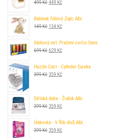
Původní cena byla: 499 Kč.
Aktuální cena je: 449 Kč.
499
Kč
449
Kč
Balónek fóliový Zajíc Albi
Původní cena byla: 149 Kč.
Aktuální cena je: 134 Kč.
149
Kč
134
Kč
Dárkový set: Pražení cvrčci Sens
Původní cena byla: 699 Kč.
Aktuální cena je: 629 Kč.
699
Kč
629
Kč
Huzzle Cast - Cylinder Eureka
Původní cena byla: 399 Kč.
Aktuální cena je: 359 Kč.
399
Kč
359
Kč
Dětská deka - Žralok Albi
Původní cena byla: 399 Kč.
Aktuální cena je: 359 Kč.
399
Kč
359
Kč
Únikovka - V Říši divů Albi
Původní cena byla: 399 Kč.
Aktuální cena je: 359 Kč.
399
Kč
359
Kč