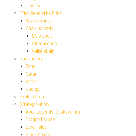
Tipni si
Příslušenství ke hrám
Kovové mince
Obaly na karty
Malé obaly
Střední obaly
Velké obaly
Rodinné hry
Bang
Catan
Karak
Ubongo
Škola s hrou
Strategické hry
Apex Legends: Desková hra
Dragon Eclipse
Etherfields
Gloomhaven