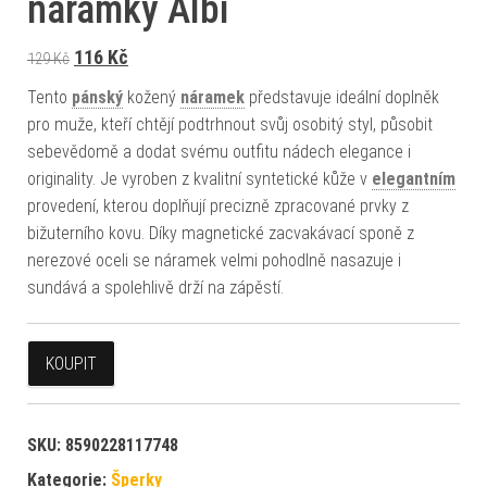
náramky Albi
Původní cena byla: 129 Kč.
Aktuální cena je: 116 Kč.
116
Kč
129
Kč
Tento
pánský
kožený
náramek
představuje ideální doplněk
pro muže, kteří chtějí podtrhnout svůj osobitý styl, působit
sebevědomě a dodat svému outfitu nádech elegance i
originality. Je vyroben z kvalitní syntetické kůže v
elegantním
provedení, kterou doplňují precizně zpracované prvky z
bižuterního kovu. Díky magnetické zacvakávací sponě z
nerezové oceli se náramek velmi pohodlně nasazuje i
sundává a spolehlivě drží na zápěstí.
KOUPIT
SKU:
8590228117748
Kategorie:
Šperky