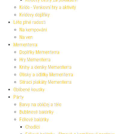
Kvído - Venkovní hry a aktivity
Kvídovy doplňky
Léto plné radosti
Na kempování
Na ven
Mementerra
Doplňky Mementerra
Hry Mementerra
Knihy a deníky Mementerra
Otisky a odlitky Mementerra
Stírací plakáty Mementerra
Oblíbené kousky
Párty
Barvy na obličej a tělo
Bublinové balónky
Fóliové balónky
Chodící