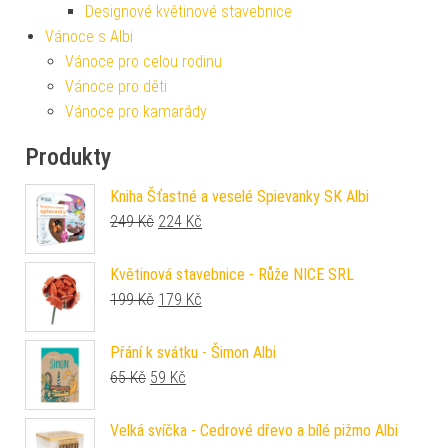
Designové květinové stavebnice
Vánoce s Albi
Vánoce pro celou rodinu
Vánoce pro děti
Vánoce pro kamarády
Produkty
Kniha Šťastné a veselé Spievanky SK Albi
Původní cena byla: 249 Kč.
Aktuální cena je: 224 Kč.
249
Kč
224
Kč
Květinová stavebnice - Růže NICE SRL
Původní cena byla: 199 Kč.
Aktuální cena je: 179 Kč.
199
Kč
179
Kč
Přání k svátku - Šimon Albi
Původní cena byla: 65 Kč.
Aktuální cena je: 59 Kč.
65
Kč
59
Kč
Velká svíčka - Cedrové dřevo a bílé pižmo Albi