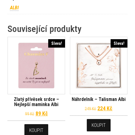
ALBI
Související produkty
Sleva!
Sleva!
Zlatý přívěsek srdce –
Náhrdelník – Talisman Albi
Nejlepší maminka Albi
Původní cena byl
Aktuální c
224
Kč
249
Kč
Původní cena byla: 99 Kč.
Aktuální cena je: 89 Kč.
89
Kč
99
Kč
KOUPIT
KOUPIT