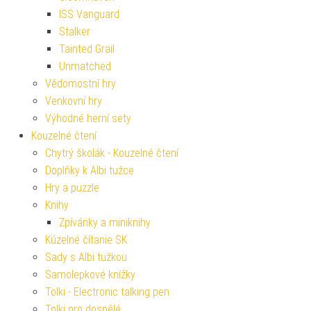
ISS Vanguard
Stalker
Tainted Grail
Unmatched
Vědomostní hry
Venkovní hry
Výhodné herní sety
Kouzelné čtení
Chytrý školák - Kouzelné čtení
Doplňky k Albi tužce
Hry a puzzle
Knihy
Zpívánky a miniknihy
Kúzelné čítanie SK
Sady s Albi tužkou
Samolepkové knížky
Tolki - Electronic talking pen
Tolki pro dospělé