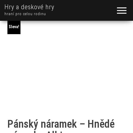
Hry a deskové hry
hraní pro celou rodinu
Sleva!
Pánský náramek – Hnědé