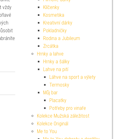
t vždy
Klíčenky
ořlavé
Kosmetika
avých
Kreativní dárky
působit
Pokladničky
abráníte
Rodina a Jubileum
Zrcátka
Hrnky a lahve
Hrnky a šálky
Lahve na pití
Láhve na sport a výlety
Termosky
Můj bar
Placatky
Potřeby pro vinaře
Kolekce Mužská záležitost
Kolekce Originál
Me to You