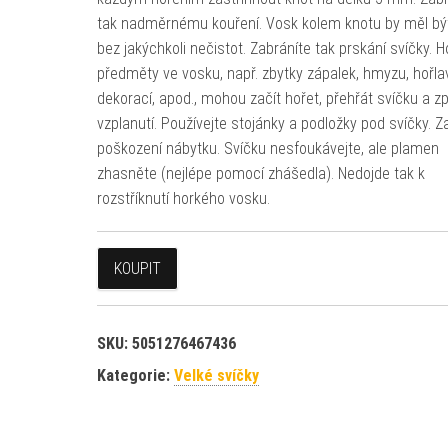
tak nadměrnému kouření. Vosk kolem knotu by měl bý
bez jakýchkoli nečistot. Zabráníte tak prskání svíčky. H
předměty ve vosku, např. zbytky zápalek, hmyzu, hořl
dekorací, apod., mohou začít hořet, přehřát svíčku a z
vzplanutí. Používejte stojánky a podložky pod svíčky. Z
poškození nábytku. Svíčku nesfoukávejte, ale plamen
zhasněte (nejlépe pomocí zhášedla). Nedojde tak k
rozstříknutí horkého vosku.
KOUPIT
SKU:
5051276467436
Kategorie:
Velké svíčky