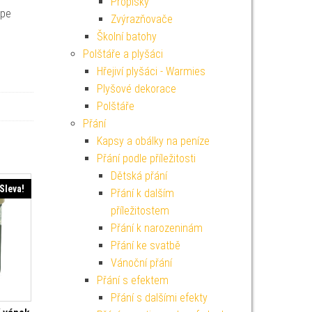
Propisky
épe
Zvýrazňovače
Školní batohy
Polštáře a plyšáci
Hřejiví plyšáci - Warmies
Plyšové dekorace
Polštáře
Přání
Kapsy a obálky na peníze
Přání podle příležitosti
Dětská přání
Sleva!
Přání k dalším
příležitostem
Přání k narozeninám
Přání ke svatbě
Vánoční přání
Přání s efektem
Přání s dalšími efekty