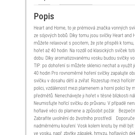
Popis
Heart and Home, to je prémiová značka vonných svíče
ze sójových bobů. Díky tomu jsou svíčky Heart and Ho
můžete relaxovat s pocitem, že jste přispěli k tomu
hořet až 40 hodin. Na rozdíl od klasických svíček to
dobu. Díky aromatizovanému vosku budou svíčky voně
TIP: po dohoření si můžete sklenici nechat a využít 
40 hodin Pro rovnoměrné hoření svíčky zapalujte oba
svíčku v dosahu dětí a zvířat. Rozestup mezi hořící
polici, vzdálenost mezi plamenem a horní policí by 
předmětů. Nenechávejte ji hořet v těsné blízkosti ná
Neumisťujte hořící svíčku do průvanu. V případě ne
hořlavé věci do plamene a způsobit požár. Bezpečno
Zabraňte uvolnění do životního prostředí. Doporuče
nadměrnému kouření. Vosk kolem knotu by měl být vž
ve vosku, např. zbytky zápalek, hmyzu, hořlavých dek