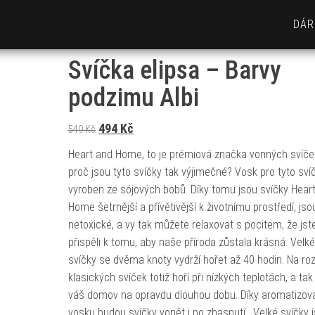
DÁR
Svíčka elipsa – Barvy
podzimu Albi
Původní cena byla: 549 Kč.
Aktuální cena je: 494 Kč.
494
Kč
549
Kč
Heart and Home, to je prémiová značka vonných svíče
proč jsou tyto svíčky tak výjimečné? Vosk pro tyto svíč
vyroben ze sójových bobů. Díky tomu jsou svíčky Hear
Home šetrnější a přívětivější k životnímu prostředí, jso
netoxické, a vy tak můžete relaxovat s pocitem, že jst
přispěli k tomu, aby naše příroda zůstala krásná. Velké
svíčky se dvěma knoty vydrží hořet až 40 hodin. Na roz
klasických svíček totiž hoří při nízkých teplotách, a tak
váš domov na opravdu dlouhou dobu. Díky aromatizo
vosku budou svíčky vonět i po zhasnutí. Velké svíčky 