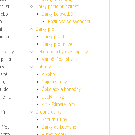
ní si
Dárky podle příležitosti
 nebo
Dárky ke svatbě
o
Rozlučka se svobodou
í:
Dárky pro
ořící
Dárky pro děti
Dárky pro muže
í svíčky
Dekorace a bytové doplňky
policí
Vánoční ozdoby
u v
Dobroty
ěsné
Alkohol
ců,
Čaje a sirupy
ku do
Čokolády a bonbóny
chlému
Jedlý hmyz
Kitl - Zdraví v láhvi
Při
Drobné dárky
Beautiful Day
 Před
Dárky do kuchyně
áníte
Filmové dárky