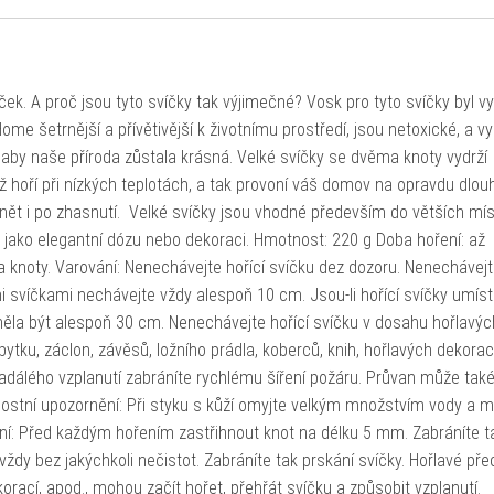
k. A proč jsou tyto svíčky tak výjimečné? Vosk pro tyto svíčky byl v
me šetrnější a přívětivější k životnímu prostředí, jsou netoxické, a vy
, aby naše příroda zůstala krásná. Velké svíčky se dvěma knoty vydrží
tiž hoří při nízkých teplotách, a tak provoní váš domov na opravdu dlou
t i po zhasnutí. Velké svíčky jsou vhodné především do větších mís
ji jako elegantní dózu nebo dekoraci. Hmotnost: 220 g Doba hoření: až
 knoty. Varování: Nenechávejte hořící svíčku dez dozoru. Nenechávejt
mi svíčkami nechávejte vždy alespoň 10 cm. Jsou-li hořící svíčky umís
měla být alespoň 30 cm. Nenechávejte hořící svíčku v dosahu hořlavýc
bytku, záclon, závěsů, ložního prádla, koberců, knih, hořlavých dekorac
nadálého vzplanutí zabráníte rychlému šíření požáru. Průvan může tak
stní upozornění: Při styku s kůží omyjte velkým množstvím vody a m
ní: Před každým hořením zastřihnout knot na délku 5 mm. Zabráníte t
dy bez jakýchkoli nečistot. Zabráníte tak prskání svíčky. Hořlavé př
orací, apod., mohou začít hořet, přehřát svíčku a způsobit vzplanutí.