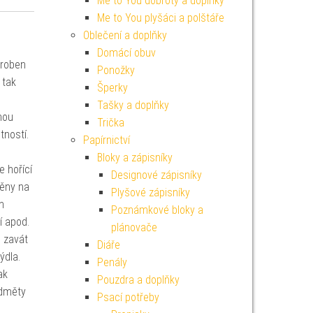
Me to You dobroty a doplňky
Me to You plyšáci a polštáře
Oblečení a doplňky
Domácí obuv
yroben
Ponožky
 tak
Šperky
Tašky a doplňky
hou
Trička
tností.
Papírnictví
Bloky a zápisníky
e hořící
Designové zápisníky
těny na
Plyšové zápisníky
h
Poznámkové bloky a
í apod.
plánovače
é zavát
Diáře
ýdla.
Penály
ak
Pouzdra a doplňky
edměty
Psací potřeby