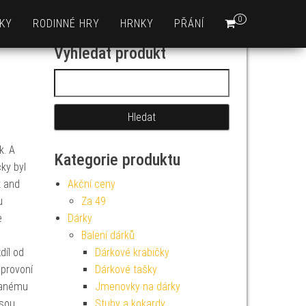
0
KY
RODINNÉ HRY
HRNKY
PŘÁNÍ
Vyhledat produkt
Vyhledávání
k. A
Kategorie produktu
ky byl
t and
Akční ceny
u
Za 49
e
Dárky
Balení dárků
díl od
Dárkové krabičky
 provoní
Dárkové tašky
vanému
Jmenovky na dárky
jsou
Stuhy a kokardy