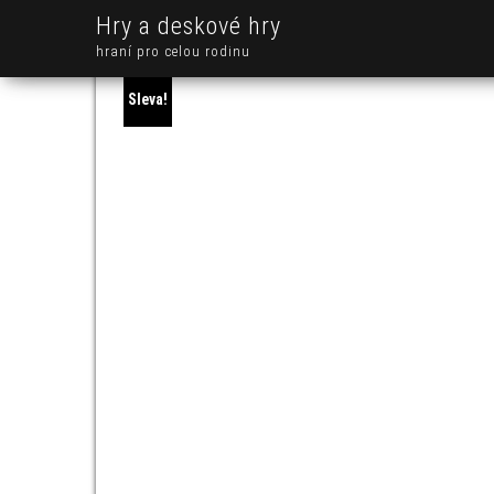
Hry a deskové hry
hraní pro celou rodinu
Sleva!