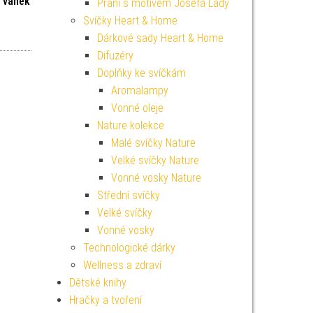
í vánek
Přání s motivem Josefa Lady
Svíčky Heart & Home
í cena byla: 549 Kč.
Aktuální cena je: 494 Kč.
Dárkové sady Heart & Home
Difuzéry
Doplňky ke svíčkám
Aromalampy
Vonné oleje
Nature kolekce
Malé svíčky Nature
Velké svíčky Nature
Vonné vosky Nature
Střední svíčky
Velké svíčky
Vonné vosky
Technologické dárky
Wellness a zdraví
Dětské knihy
Hračky a tvoření