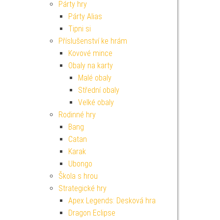
Párty hry
Párty Alias
Tipni si
Příslušenství ke hrám
Kovové mince
Obaly na karty
Malé obaly
Střední obaly
Velké obaly
Rodinné hry
Bang
Catan
Karak
Ubongo
Škola s hrou
Strategické hry
Apex Legends: Desková hra
Dragon Eclipse