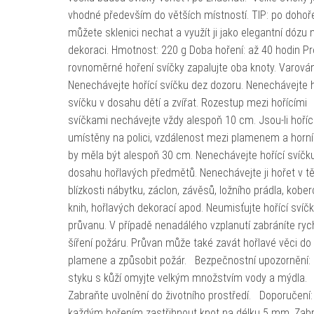
vhodné především do větších místností. TIP: po dohoře
můžete sklenici nechat a využít ji jako elegantní dózu
dekoraci. Hmotnost: 220 g Doba hoření: až 40 hodin Pr
rovnoměrné hoření svíčky zapalujte oba knoty. Varován
Nenechávejte hořící svíčku dez dozoru. Nenechávejte h
svíčku v dosahu dětí a zvířat. Rozestup mezi hořícími
svíčkami nechávejte vždy alespoň 10 cm. Jsou-li hoříc
umístěny na polici, vzdálenost mezi plamenem a horní 
by měla být alespoň 30 cm. Nenechávejte hořící svíčk
dosahu hořlavých předmětů. Nenechávejte ji hořet v t
blízkosti nábytku, záclon, závěsů, ložního prádla, kober
knih, hořlavých dekorací apod. Neumisťujte hořící svíč
průvanu. V případě nenadálého vzplanutí zabráníte ry
šíření požáru. Průvan může také zavát hořlavé věci do
plamene a způsobit požár. Bezpečnostní upozornění: 
styku s kůží omyjte velkým množstvím vody a mýdla.
Zabraňte uvolnění do životního prostředí. Doporučení:
každým hořením zastřihnout knot na délku 5 mm. Zabr