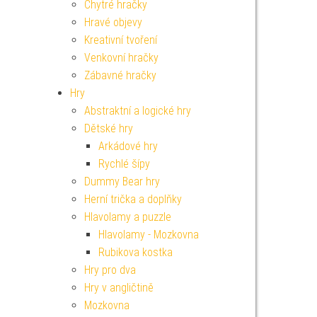
Chytré hračky
Hravé objevy
Kreativní tvoření
Venkovní hračky
Zábavné hračky
Hry
Abstraktní a logické hry
Dětské hry
Arkádové hry
Rychlé šípy
Dummy Bear hry
Herní trička a doplňky
Hlavolamy a puzzle
Hlavolamy - Mozkovna
Rubikova kostka
Hry pro dva
Hry v angličtině
Mozkovna