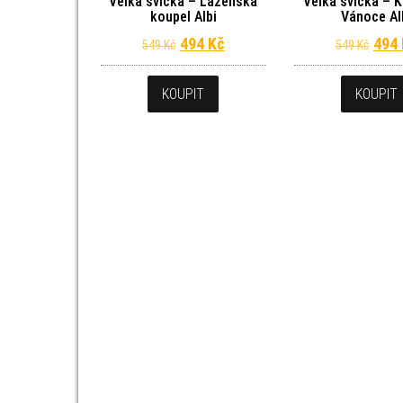
Velká svíčka – Lázeňská
Velká svíčka – 
koupel Albi
Vánoce Al
Původní cena byla: 549 Kč.
Aktuální cena je: 494 Kč.
Půvo
494
Kč
494
549
Kč
549
Kč
KOUPIT
KOUPIT