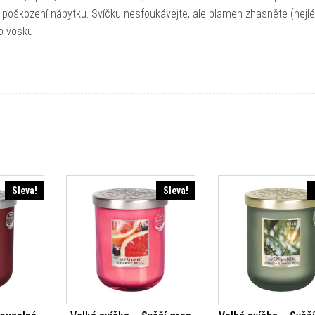
e poškození nábytku. Svíčku nesfoukávejte, ale plamen zhasněte (nejl
ho vosku.
Sleva!
Sleva!