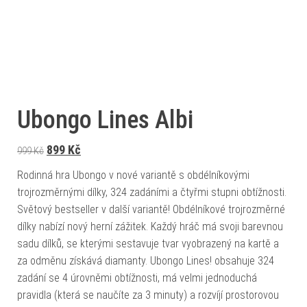
Ubongo Lines Albi
Původní cena byla: 999 Kč.
Aktuální cena je: 899 Kč.
899
Kč
999
Kč
Rodinná hra Ubongo v nové variantě s obdélníkovými
trojrozměrnými dílky, 324 zadáními a čtyřmi stupni obtížnosti.
Světový bestseller v další variantě! Obdélníkové trojrozměrné
dílky nabízí nový herní zážitek. Každý hráč má svoji barevnou
sadu dílků, se kterými sestavuje tvar vyobrazený na kartě a
za odměnu získává diamanty. Ubongo Lines! obsahuje 324
zadání se 4 úrovněmi obtížnosti, má velmi jednoduchá
pravidla (která se naučíte za 3 minuty) a rozvíjí prostorovou