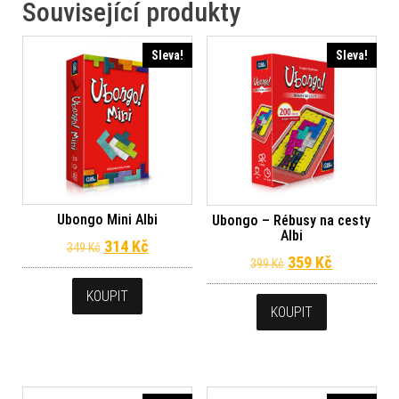
Související produkty
Sleva!
Sleva!
Ubongo Mini Albi
Ubongo – Rébusy na cesty
Albi
Původní cena byla: 349 Kč.
Aktuální cena je: 314 Kč.
314
Kč
349
Kč
Původní cena byl
Aktuální c
359
Kč
399
Kč
KOUPIT
KOUPIT