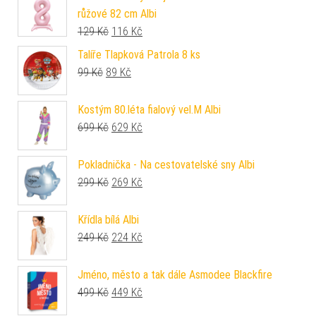
růžové 82 cm Albi
Původní cena byla: 129 Kč.
Aktuální cena je: 116 Kč.
129
Kč
116
Kč
Talíře Tlapková Patrola 8 ks
Původní cena byla: 99 Kč.
Aktuální cena je: 89 Kč.
99
Kč
89
Kč
Kostým 80.léta fialový vel.M Albi
Původní cena byla: 699 Kč.
Aktuální cena je: 629 Kč.
699
Kč
629
Kč
Pokladnička - Na cestovatelské sny Albi
Původní cena byla: 299 Kč.
Aktuální cena je: 269 Kč.
299
Kč
269
Kč
Křídla bílá Albi
Původní cena byla: 249 Kč.
Aktuální cena je: 224 Kč.
249
Kč
224
Kč
Jméno, město a tak dále Asmodee Blackfire
Původní cena byla: 499 Kč.
Aktuální cena je: 449 Kč.
499
Kč
449
Kč