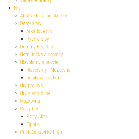
Zábavné hračky
Hry
Abstraktní a logické hry
Dětské hry
Arkádové hry
Rychlé šípy
Dummy Bear hry
Herní trička a doplňky
Hlavolamy a puzzle
Hlavolamy - Mozkovna
Rubikova kostka
Hry pro dva
Hry v angličtině
Mozkovna
Párty hry
Párty Alias
Tipni si
Příslušenství ke hrám