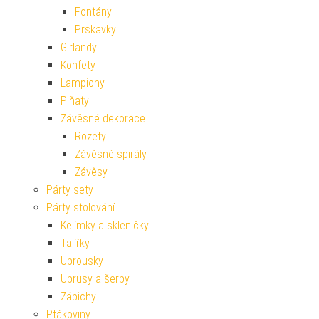
Fontány
Prskavky
Girlandy
Konfety
Lampiony
Piňaty
Závěsné dekorace
Rozety
Závěsné spirály
Závěsy
Párty sety
Párty stolování
Kelímky a skleničky
Talířky
Ubrousky
Ubrusy a šerpy
Zápichy
Ptákoviny