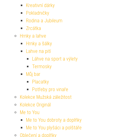
Kreativní dárky
Pokladničky
Rodina a Jubileum
Zrcátka
Hrnky a lahve
Hrnky a šálky
Lahve na pití
Láhve na sport a výlety
Termosky
Můj bar
Placatky
Potřeby pro vinaře
Kolekce Mužská záležitost
Kolekce Originál
Me to You
Me to You dobroty a doplňky
Me to You plyšáci a polštáře
Oblečení a doplňky