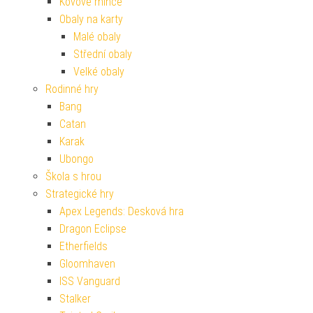
Kovové mince
Obaly na karty
Malé obaly
Střední obaly
Velké obaly
Rodinné hry
Bang
Catan
Karak
Ubongo
Škola s hrou
Strategické hry
Apex Legends: Desková hra
Dragon Eclipse
Etherfields
Gloomhaven
ISS Vanguard
Stalker