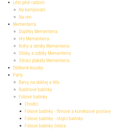
Léto plné radosti
Na kempování
Na ven
Mementerra
Doplňky Mementerra
Hry Mementerra
Knihy a deníky Mementerra
Otisky a odlitky Mementerra
Stírací plakáty Mementerra
Oblíbené kousky
Párty
Barvy na obličej a tělo
Bublinové balónky
Fóliové balónky
Chodící
Fóliové balónky - filmové a komiksové postavy
Fóliové balónky - stojící balónky
Fóliové balónky číslice