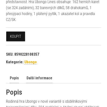
představivost. Hra Ubongo Lines obsahuje: 162 herních karet
(se 324 zadáními), 32 barevných dílků, 58 drahokamů, 1
přesýpací hodiny, 1 plátený pytlík, 1 ukazatel kol a pravidla
CZ/SK.
KOUPIT
SKU:
8590228108357
Kategorie:
Ubongo
Popis
Další informace
Popis
Rodinná hra Ubongo v nové variantě s obdélníkovými