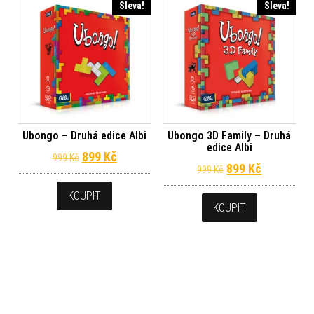
Sleva!
Sleva!
Ubongo – Druhá edice Albi
Ubongo 3D Family – Druhá
edice Albi
Původní cena byla: 999 Kč.
Aktuální cena je: 899 Kč.
899
Kč
999
Kč
Původní cena byl
Aktuální c
899
Kč
999
Kč
KOUPIT
KOUPIT