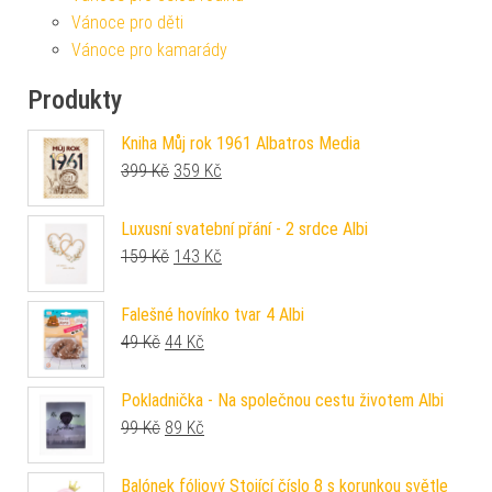
Vánoce pro děti
Vánoce pro kamarády
Produkty
Kniha Můj rok 1961 Albatros Media
Původní cena byla: 399 Kč.
Aktuální cena je: 359 Kč.
399
Kč
359
Kč
Luxusní svatební přání - 2 srdce Albi
Původní cena byla: 159 Kč.
Aktuální cena je: 143 Kč.
159
Kč
143
Kč
Falešné hovínko tvar 4 Albi
Původní cena byla: 49 Kč.
Aktuální cena je: 44 Kč.
49
Kč
44
Kč
Pokladnička - Na společnou cestu životem Albi
Původní cena byla: 99 Kč.
Aktuální cena je: 89 Kč.
99
Kč
89
Kč
Balónek fóliový Stojící číslo 8 s korunkou světle