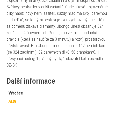
trojrozměrnými dílky, 324 zadáními a čtyřmi stupni obtížnosti.
Světový bestseller v další variantě! Obdélníkové trojrozměrné
dílky nabízí nový herní zážitek. Každý hráč má svoji barevnou
sadu dílků, se kterými sestavuje tvar vyobrazený na kartě a
za odměnu získává diamanty. Ubongo Lines! obsahuje 324
zadání se 4 úrovněmi obtížnosti, má velmi jednoduchá
pravidla (která se naučíte za 3 minuty) a rozvíjí prostorovou
představivost. Hra Ubongo Lines obsahuje: 162 herních karet
(se 324 zadáními), 32 barevných dílků, 58 drahokamů, 1
přesýpací hodiny, 1 plátený pytlík, 1 ukazatel kol a pravidla
CZ/SK.
Další informace
Výrobce
ALBI