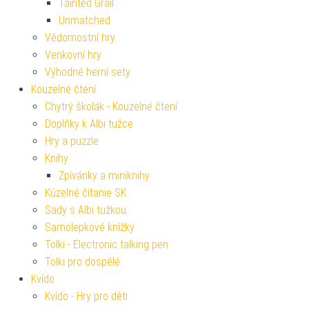
Tainted Grail
Unmatched
Vědomostní hry
Venkovní hry
Výhodné herní sety
Kouzelné čtení
Chytrý školák - Kouzelné čtení
Doplňky k Albi tužce
Hry a puzzle
Knihy
Zpívánky a miniknihy
Kúzelné čítanie SK
Sady s Albi tužkou
Samolepkové knížky
Tolki - Electronic talking pen
Tolki pro dospělé
Kvído
Kvído - Hry pro děti