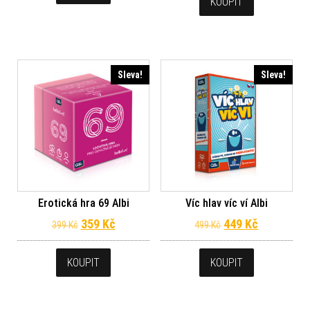
KOUPIT
Sleva!
Sleva!
Erotická hra 69 Albi
Víc hlav víc ví Albi
Původní cena byla: 399 Kč.
Aktuální cena je: 359 Kč.
Původní cena byl
Aktuální c
359
Kč
449
Kč
399
Kč
499
Kč
KOUPIT
KOUPIT