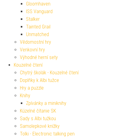
Gloomhaven
ISS Vanguard
Stalker
Tainted Grail
Unmatched
Vědomostní hry
Venkovní hry
Výhodné herní sety
Kouzelné čtení
Chytrý školák - Kouzelné čtení
Doplňky k Albi tužce
Hry a puzzle
Knihy
Zpívánky a miniknihy
Kúzelné čítanie SK
Sady s Albi tužkou
Samolepkové knížky
Tolki - Electronic talking pen