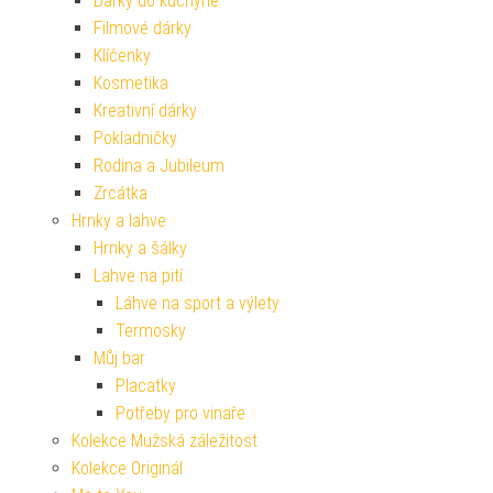
Dárky do kuchyně
Filmové dárky
Klíčenky
Kosmetika
Kreativní dárky
Pokladničky
Rodina a Jubileum
Zrcátka
Hrnky a lahve
Hrnky a šálky
Lahve na pití
Láhve na sport a výlety
Termosky
Můj bar
Placatky
Potřeby pro vinaře
Kolekce Mužská záležitost
Kolekce Originál