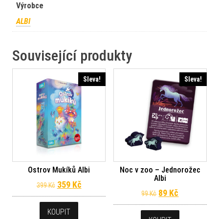
Výrobce
ALBI
Související produkty
Sleva!
Sleva!
Ostrov Mukíků Albi
Noc v zoo – Jednorožec
Albi
Původní cena byla: 399 Kč.
Aktuální cena je: 359 Kč.
359
Kč
399
Kč
Původní cena byl
Aktuální ce
89
Kč
99
Kč
KOUPIT