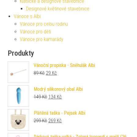
Klasické a designové stavebnice
Designové květinové stavebnice
Vánoce s Albi
Vánoce pro celou rodinu
Vánoce pro děti
Vánoce pro kamarády
Produkty
Vánoční propiska - Sněhulák Albi
Původní cena byla: 89 Kč.
Aktuální cena je: 29 Kč.
89
Kč
29
Kč
Modrý silikonový obal Albi
Původní cena byla: 149 Kč.
Aktuální cena je: 134 Kč.
149
Kč
134
Kč
Plátěná taška - Pejsek Albi
Původní cena byla: 299 Kč.
Aktuální cena je: 269 Kč.
299
Kč
269
Kč
Dárková taška velká - Zelená leopardí s mašlí (26