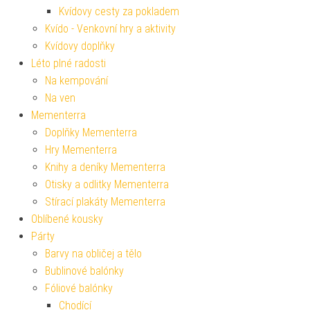
Kvídovy cesty za pokladem
Kvído - Venkovní hry a aktivity
Kvídovy doplňky
Léto plné radosti
Na kempování
Na ven
Mementerra
Doplňky Mementerra
Hry Mementerra
Knihy a deníky Mementerra
Otisky a odlitky Mementerra
Stírací plakáty Mementerra
Oblíbené kousky
Párty
Barvy na obličej a tělo
Bublinové balónky
Fóliové balónky
Chodící