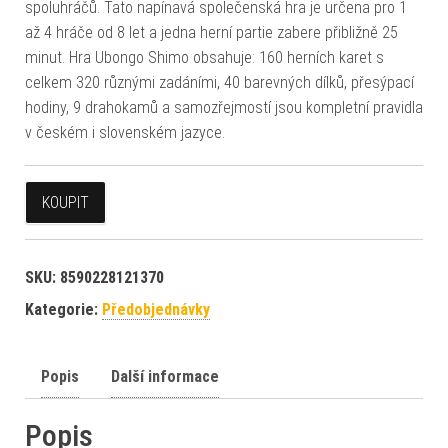
spoluhráčů. Tato napínavá společenská hra je určena pro 1
až 4 hráče od 8 let a jedna herní partie zabere přibližně 25
minut. Hra Ubongo Shimo obsahuje: 160 herních karet s
celkem 320 různými zadáními, 40 barevných dílků, přesýpací
hodiny, 9 drahokamů a samozřejmostí jsou kompletní pravidla
v českém i slovenském jazyce.
KOUPIT
SKU:
8590228121370
Kategorie:
Předobjednávky
Popis
Další informace
Popis