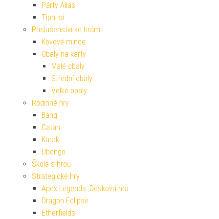
Párty Alias
Tipni si
Příslušenství ke hrám
Kovové mince
Obaly na karty
Malé obaly
Střední obaly
Velké obaly
Rodinné hry
Bang
Catan
Karak
Ubongo
Škola s hrou
Strategické hry
Apex Legends: Desková hra
Dragon Eclipse
Etherfields