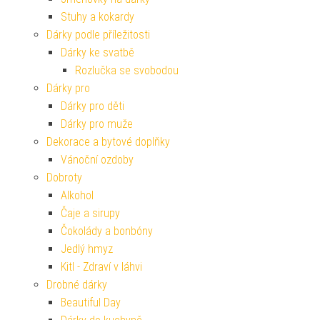
Stuhy a kokardy
Dárky podle příležitosti
Dárky ke svatbě
Rozlučka se svobodou
Dárky pro
Dárky pro děti
Dárky pro muže
Dekorace a bytové doplňky
Vánoční ozdoby
Dobroty
Alkohol
Čaje a sirupy
Čokolády a bonbóny
Jedlý hmyz
Kitl - Zdraví v láhvi
Drobné dárky
Beautiful Day