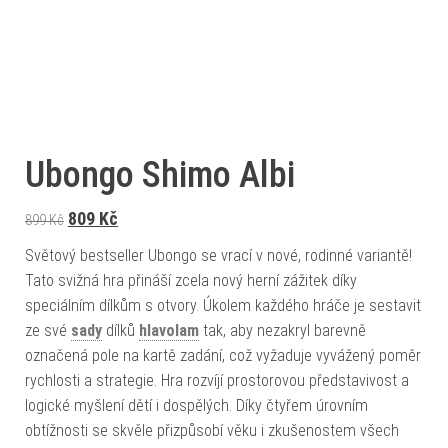
Ubongo Shimo Albi
Původní cena byla: 899 Kč.
Aktuální cena je: 809 Kč.
809
Kč
899
Kč
Světový bestseller Ubongo se vrací v nové, rodinné variantě!
Tato svižná hra přináší zcela nový herní zážitek díky
speciálním dílkům s otvory. Úkolem každého hráče je sestavit
ze své
sady
dílků
hlavolam
tak, aby nezakryl barevně
označená pole na kartě zadání, což vyžaduje vyvážený poměr
rychlosti a strategie. Hra rozvíjí prostorovou představivost a
logické myšlení dětí i dospělých. Díky čtyřem úrovním
obtížnosti se skvěle přizpůsobí věku i zkušenostem všech