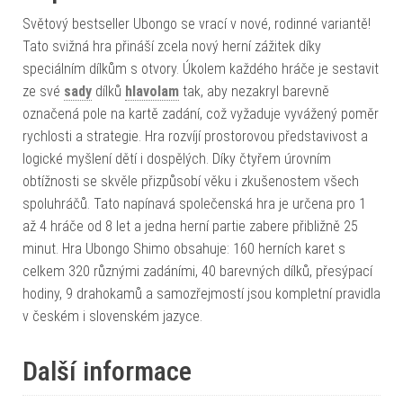
Světový bestseller Ubongo se vrací v nové, rodinné variantě!
Tato svižná hra přináší zcela nový herní zážitek díky
speciálním dílkům s otvory. Úkolem každého hráče je sestavit
ze své
sady
dílků
hlavolam
tak, aby nezakryl barevně
označená pole na kartě zadání, což vyžaduje vyvážený poměr
rychlosti a strategie. Hra rozvíjí prostorovou představivost a
logické myšlení dětí i dospělých. Díky čtyřem úrovním
obtížnosti se skvěle přizpůsobí věku i zkušenostem všech
spoluhráčů. Tato napínavá společenská hra je určena pro 1
až 4 hráče od 8 let a jedna herní partie zabere přibližně 25
minut. Hra Ubongo Shimo obsahuje: 160 herních karet s
celkem 320 různými zadáními, 40 barevných dílků, přesýpací
hodiny, 9 drahokamů a samozřejmostí jsou kompletní pravidla
v českém i slovenském jazyce.
Další informace