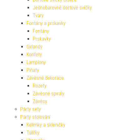
Jednobarevné dortové svíčky
Tvary
Fontány a prskavky
Fontány
Prskavky
Girlandy
Konfety
Lampiony
Piňaty
Závěsné dekorace
Rozety
Závěsné spirály
Závěsy
Párty sety
Párty stolování
Kelímky a skleničky
Talířky