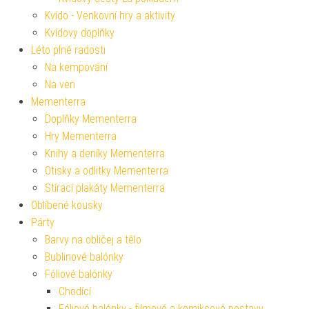
Kvído - Venkovní hry a aktivity
Kvídovy doplňky
Léto plné radosti
Na kempování
Na ven
Mementerra
Doplňky Mementerra
Hry Mementerra
Knihy a deníky Mementerra
Otisky a odlitky Mementerra
Stírací plakáty Mementerra
Oblíbené kousky
Párty
Barvy na obličej a tělo
Bublinové balónky
Fóliové balónky
Chodící
Fóliové balónky - filmové a komiksové postavy