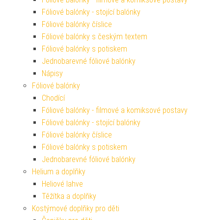
Fóliové balónky - stojící balónky
Fóliové balónky číslice
Fóliové balónky s českým textem
Fóliové balónky s potiskem
Jednobarevné fóliové balónky
Nápisy
Fóliové balónky
Chodící
Fóliové balónky - filmové a komiksové postavy
Fóliové balónky - stojící balónky
Fóliové balónky číslice
Fóliové balónky s potiskem
Jednobarevné fóliové balónky
Helium a doplňky
Heliové lahve
Těžítka a doplňky
Kostýmové doplňky pro děti