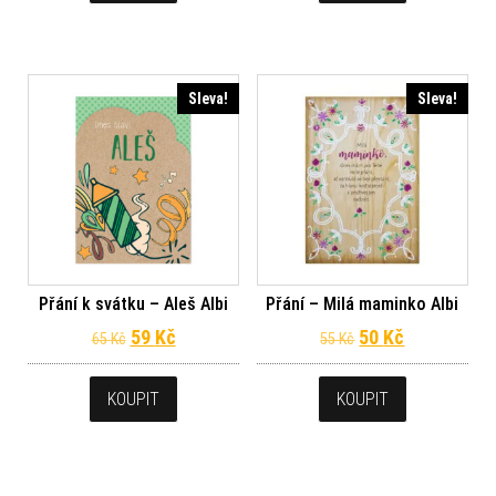
Sleva!
Sleva!
Přání k svátku – Aleš Albi
Přání – Milá maminko Albi
Původní cena byla: 65 Kč.
Aktuální cena je: 59 Kč.
Původní cena byl
Aktuální ce
59
Kč
50
Kč
65
Kč
55
Kč
KOUPIT
KOUPIT