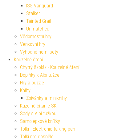
ISS Vanguard
Stalker
Tainted Grail
Unmatched
Vědomostní hry
Venkovní hry
Výhodné herní sety
Kouzelné čtení
Chytrý školák - Kouzelné čtení
Doplňky k Albi tužce
Hry a puzzle
Knihy
Zpívánky a miniknihy
Kúzelné čítanie SK
Sady s Albi tužkou
Samolepkové knížky
Tolki - Electronic talking pen
Tolki pro dospělé