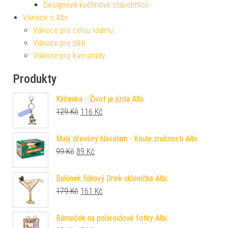
Designové květinové stavebnice
Vánoce s Albi
Vánoce pro celou rodinu
Vánoce pro děti
Vánoce pro kamarády
Produkty
Klíčenka - Život je jízda Albi
Původní cena byla: 129 Kč.
Aktuální cena je: 116 Kč.
129
Kč
116
Kč
Malý dřevěný hlavolam - Koule zručnosti Albi
Původní cena byla: 99 Kč.
Aktuální cena je: 89 Kč.
99
Kč
89
Kč
Balónek fóliový Drink sklenička Albi
Původní cena byla: 179 Kč.
Aktuální cena je: 161 Kč.
179
Kč
161
Kč
Rámeček na polaroidové fotky Albi