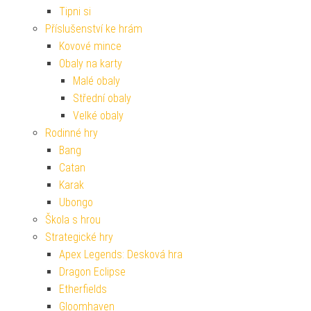
Tipni si
Příslušenství ke hrám
Kovové mince
Obaly na karty
Malé obaly
Střední obaly
Velké obaly
Rodinné hry
Bang
Catan
Karak
Ubongo
Škola s hrou
Strategické hry
Apex Legends: Desková hra
Dragon Eclipse
Etherfields
Gloomhaven