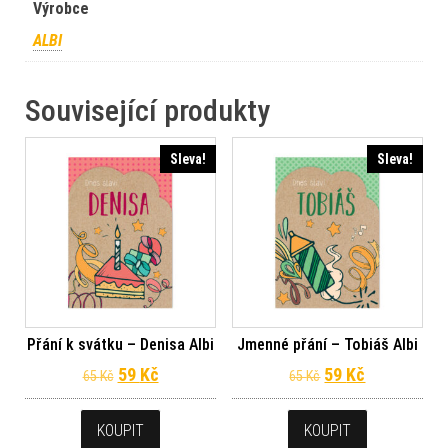
Výrobce
ALBI
Související produkty
Sleva!
Sleva!
Přání k svátku – Denisa Albi
Jmenné přání – Tobiáš Albi
Původní cena byla: 65 Kč.
Aktuální cena je: 59 Kč.
Původní cena byl
Aktuální ce
59
Kč
59
Kč
65
Kč
65
Kč
KOUPIT
KOUPIT