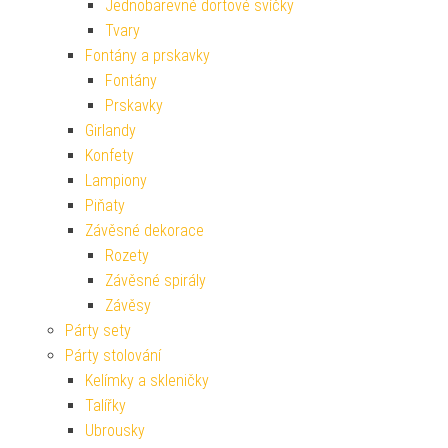
Jednobarevné dortové svíčky
Tvary
Fontány a prskavky
Fontány
Prskavky
Girlandy
Konfety
Lampiony
Piňaty
Závěsné dekorace
Rozety
Závěsné spirály
Závěsy
Párty sety
Párty stolování
Kelímky a skleničky
Talířky
Ubrousky