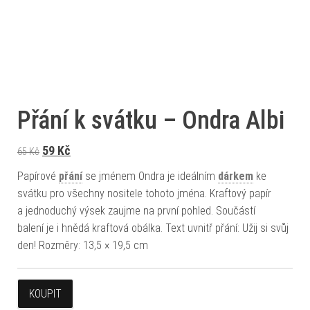
Přání k svátku – Ondra Albi
Původní cena byla: 65 Kč.
Aktuální cena je: 59 Kč.
59
Kč
65
Kč
Papírové
přání
se jménem Ondra je ideálním
dárkem
ke
svátku pro všechny nositele tohoto jména. Kraftový papír
a jednoduchý výsek zaujme na první pohled. Součástí
balení je i hnědá kraftová obálka. Text uvnitř přání: Užij si svůj
den! Rozměry: 13,5 × 19,5 cm
KOUPIT