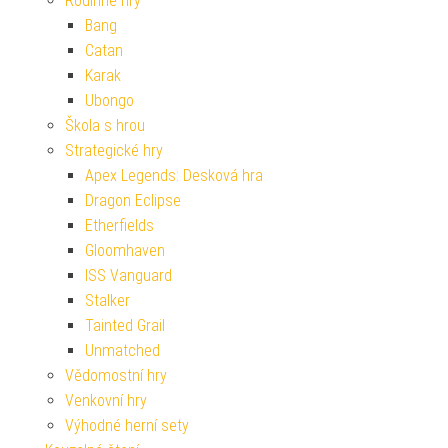
Rodinné hry
Bang
Catan
Karak
Ubongo
Škola s hrou
Strategické hry
Apex Legends: Desková hra
Dragon Eclipse
Etherfields
Gloomhaven
ISS Vanguard
Stalker
Tainted Grail
Unmatched
Vědomostní hry
Venkovní hry
Výhodné herní sety