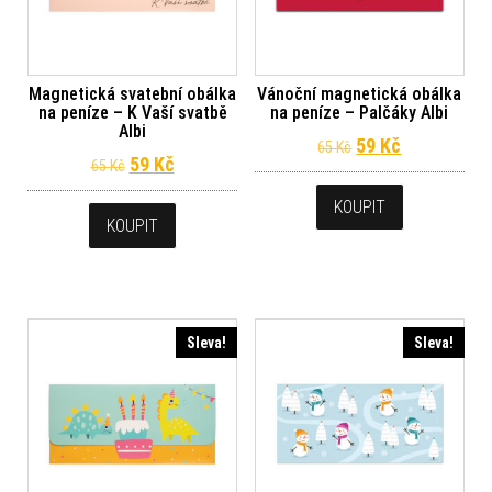
Magnetická svatební obálka
Vánoční magnetická obálka
na peníze – K Vaší svatbě
na peníze – Palčáky Albi
Albi
Původní cena byl
Aktuální ce
59
Kč
65
Kč
Původní cena byla: 65 Kč.
Aktuální cena je: 59 Kč.
59
Kč
65
Kč
KOUPIT
KOUPIT
Sleva!
Sleva!