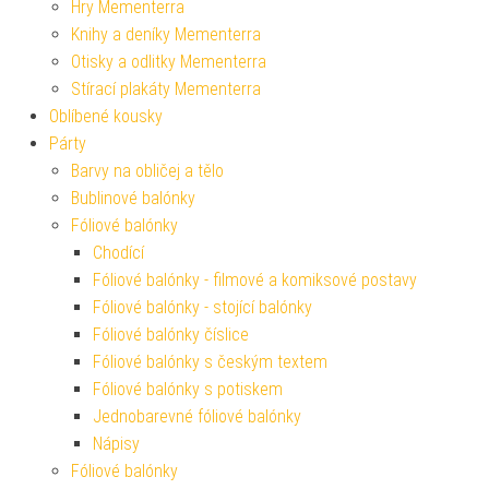
Hry Mementerra
Knihy a deníky Mementerra
Otisky a odlitky Mementerra
Stírací plakáty Mementerra
Oblíbené kousky
Párty
Barvy na obličej a tělo
Bublinové balónky
Fóliové balónky
Chodící
Fóliové balónky - filmové a komiksové postavy
Fóliové balónky - stojící balónky
Fóliové balónky číslice
Fóliové balónky s českým textem
Fóliové balónky s potiskem
Jednobarevné fóliové balónky
Nápisy
Fóliové balónky