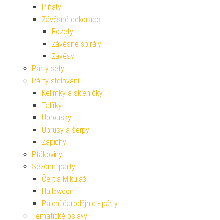
Piňaty
Závěsné dekorace
Rozety
Závěsné spirály
Závěsy
Párty sety
Párty stolování
Kelímky a skleničky
Talířky
Ubrousky
Ubrusy a šerpy
Zápichy
Ptákoviny
Sezónní párty
Čert a Mikuláš
Halloween
Pálení čarodějnic - párty
Tematické oslavy