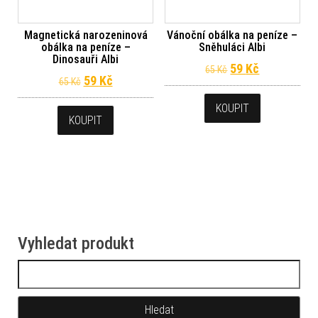
Magnetická narozeninová
Vánoční obálka na peníze –
obálka na peníze –
Sněhuláci Albi
Dinosauři Albi
Původní cena byl
Aktuální ce
59
Kč
65
Kč
Původní cena byla: 65 Kč.
Aktuální cena je: 59 Kč.
59
Kč
65
Kč
KOUPIT
KOUPIT
Vyhledat produkt
Vyhledávání