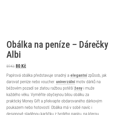
Obálka na peníze – Dárečky
Albi
Původní cena byla: 89 Kč.
Aktuální cena je: 80 Kč.
80
Kč
89
Kč
Papírová obálka představuje snadný a
elegantní
způsob, jak
darovat peníze nebo voucher.
univerzální
motiv dárků na
béžovém pozadí se zlatou ražbou potěší
ženy
i muže
každého věku. Vyměňte obyčejnou bílou obálku za
praktický Money Gift a překvapte obdarovaného dárkovým
poukazem nebo hotovostí. Obálka má v sobě navíc i
designově sladěnou kartičku z tvrdého papíru, na kterou