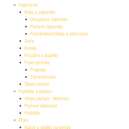
Papírnictví
Bloky a zápisníky
Designové zápisníky
Plyšové zápisníky
Poznámkové bloky a plánovače
Diáře
Penály
Pouzdra a doplňky
Psací potřeby
Propisky
Zvýrazňovače
Školní batohy
Polštáře a plyšáci
Hřejiví plyšáci - Warmies
Plyšové dekorace
Polštáře
Přání
Kapsy a obálky na peníze