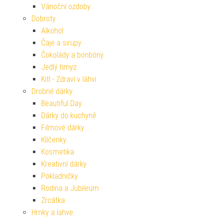
Vánoční ozdoby
Dobroty
Alkohol
Čaje a sirupy
Čokolády a bonbóny
Jedlý hmyz
Kitl - Zdraví v láhvi
Drobné dárky
Beautiful Day
Dárky do kuchyně
Filmové dárky
Klíčenky
Kosmetika
Kreativní dárky
Pokladničky
Rodina a Jubileum
Zrcátka
Hrnky a lahve