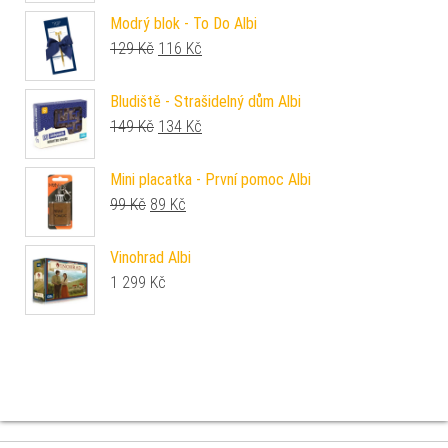
Modrý blok - To Do Albi
Původní cena byla: 129 Kč.
Aktuální cena je: 116 Kč.
129
Kč
116
Kč
Bludiště - Strašidelný dům Albi
Původní cena byla: 149 Kč.
Aktuální cena je: 134 Kč.
149
Kč
134
Kč
Mini placatka - První pomoc Albi
Původní cena byla: 99 Kč.
Aktuální cena je: 89 Kč.
99
Kč
89
Kč
Vinohrad Albi
1 299
Kč