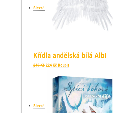
Sleva!
Křídla andělská bílá Albi
Původní cena byla: 249 Kč.
Aktuální cena je: 224 Kč.
249
Kč
224
Kč
Koupit
Sleva!