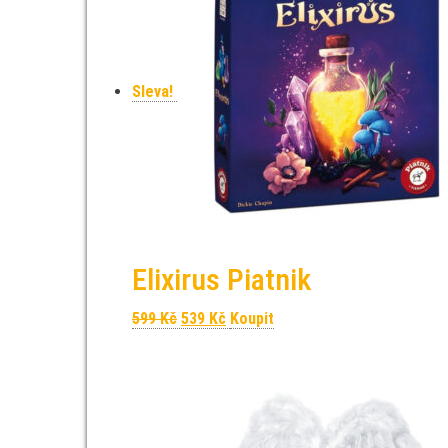
Sleva!
Elixirus Piatnik
Původní cena byla: 599 Kč.
Aktuální cena je: 539 Kč.
599
Kč
539
Kč
Koupit