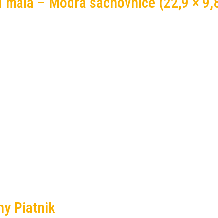
í malá – Modrá šachovnice (22,9 × 9,
y Piatnik