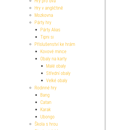
Hry pro dva
Hry v angličtině
Mozkovna
Párty hry
Párty Alias
Tipni si
Příslušenství ke hrám
Kovové mince
Obaly na karty
Malé obaly
Střední obaly
Velké obaly
Rodinné hry
Bang
Catan
Karak
Ubongo
Škola s hrou