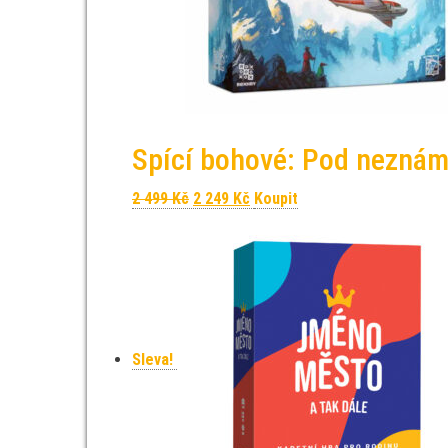
Spící bohové: Pod nezná
Původní cena byla: 2 499 Kč.
Aktuální cena je: 2 249 Kč.
2 499
Kč
2 249
Kč
Koupit
Sleva!