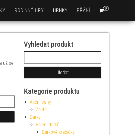
0
KY
RODINNÉ HRY
HRNKY
PŘÁNÍ
Vyhledat produkt
Vyhledávání
 a už se
Kategorie produktu
Akční ceny
Za 49
Dárky
Balení dárků
Dárkové krabičky