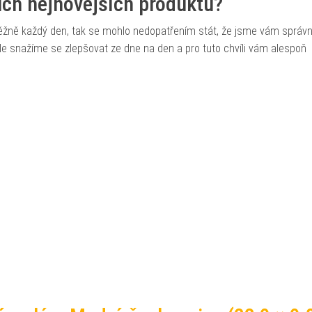
šich nejnovějších produktů?
běžně každý den, tak se mohlo nedopatřením stát, že jsme vám správ
, ale snažíme se zlepšovat ze dne na den a pro tuto chvíli vám alespoň