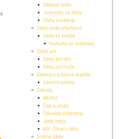
Dárkové tašky
Jmenovky na dárky
ně
Stuhy a kokardy
Dárky podle příležitosti
Dárky ke svatbě
Rozlučka se svobodou
Dárky pro
Dárky pro děti
Dárky pro muže
Dekorace a bytové doplňky
Vánoční ozdoby
Dobroty
Alkohol
Čaje a sirupy
Čokolády a bonbóny
Jedlý hmyz
Kitl - Zdraví v láhvi
Drobné dárky