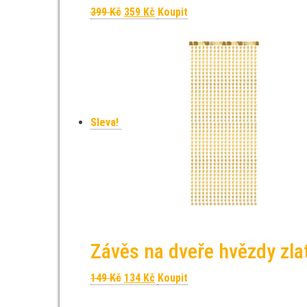
Původní cena byla: 399 Kč.
Aktuální cena je: 359 Kč.
399
Kč
359
Kč
Koupit
Sleva!
Závěs na dveře hvězdy zlat
Původní cena byla: 149 Kč.
Aktuální cena je: 134 Kč.
149
Kč
134
Kč
Koupit