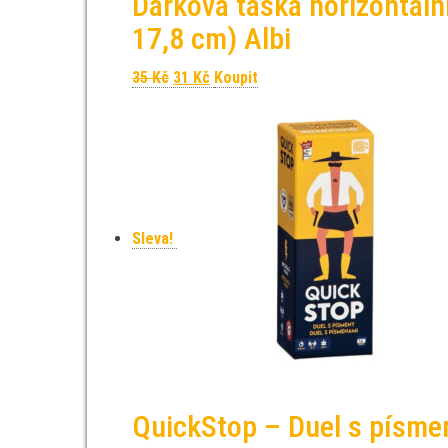
Dárková taška horizontáln
17,8 cm) Albi
Původní cena byla: 35 Kč.
Aktuální cena je: 31 Kč.
35
Kč
31
Kč
Koupit
Sleva!
QuickStop – Duel s písmen