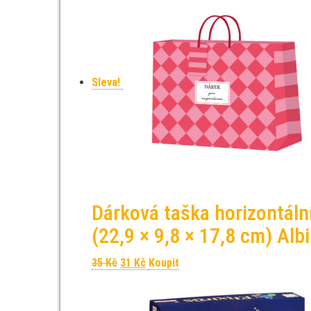
Sleva!
Dárková taška horizontál
(22,9 × 9,8 × 17,8 cm) Albi
Původní cena byla: 35 Kč.
Aktuální cena je: 31 Kč.
35
Kč
31
Kč
Koupit