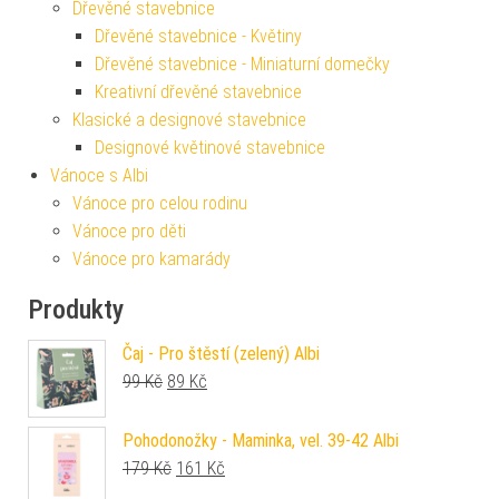
Dřevěné stavebnice
Dřevěné stavebnice - Květiny
Dřevěné stavebnice - Miniaturní domečky
Kreativní dřevěné stavebnice
Klasické a designové stavebnice
Designové květinové stavebnice
Vánoce s Albi
Vánoce pro celou rodinu
Vánoce pro děti
Vánoce pro kamarády
Produkty
Čaj - Pro štěstí (zelený) Albi
Původní cena byla: 99 Kč.
Aktuální cena je: 89 Kč.
99
Kč
89
Kč
Pohodonožky - Maminka, vel. 39-42 Albi
Původní cena byla: 179 Kč.
Aktuální cena je: 161 Kč.
179
Kč
161
Kč