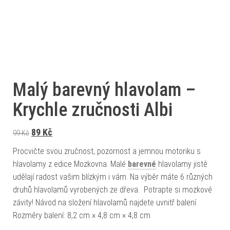
Malý barevný hlavolam –
Krychle zručnosti Albi
Původní cena byla: 99 Kč.
Aktuální cena je: 89 Kč.
89
Kč
99
Kč
Procvičte svou zručnost, pozornost a jemnou motoriku s
hlavolamy z edice Mozkovna. Malé
barevné
hlavolamy jistě
udělají radost vašim blízkým i vám. Na výběr máte 6 různých
druhů hlavolamů vyrobených ze dřeva. Potrapte si mozkové
závity! Návod na složení hlavolamů najdete uvnitř balení.
Rozměry balení: 8,2 cm × 4,8 cm × 4,8 cm