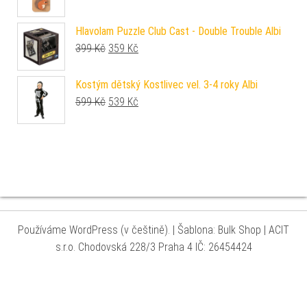
Hlavolam Puzzle Club Cast - Double Trouble Albi
Původní cena byla: 399 Kč.
Aktuální cena je: 359 Kč.
399
Kč
359
Kč
Kostým dětský Kostlivec vel. 3-4 roky Albi
Původní cena byla: 599 Kč.
Aktuální cena je: 539 Kč.
599
Kč
539
Kč
Používáme WordPress (v češtině).
|
Šablona: Bulk Shop
| ACIT
s.r.o. Chodovská 228/3 Praha 4 IČ: 26454424