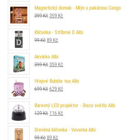
Magnetický domek - Mlýn s pekárnou Cengo
Původní cena byla: 399 Kč.
Aktuální cena je: 359 Kč.
399
Kč
359
Kč
Klíčenka - Stříbrné D Albi
Původní cena byla: 99 Kč.
Aktuální cena je: 89 Kč.
99
Kč
89
Kč
Akvárko Albi
Původní cena byla: 399 Kč.
Aktuální cena je: 359 Kč.
399
Kč
359
Kč
Hřejivé Bubble tea Albi
Původní cena byla: 699 Kč.
Aktuální cena je: 629 Kč.
699
Kč
629
Kč
Barevný LED projektor - Disco světlo Albi
Původní cena byla: 129 Kč.
Aktuální cena je: 116 Kč.
129
Kč
116
Kč
Dřevěná klíčenka - Veverka Albi
Původní cena byla: 99 Kč.
Aktuální cena je: 89 Kč.
99
Kč
89
Kč