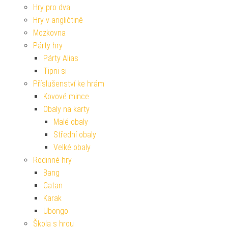
Hry pro dva
Hry v angličtině
Mozkovna
Párty hry
Párty Alias
Tipni si
Příslušenství ke hrám
Kovové mince
Obaly na karty
Malé obaly
Střední obaly
Velké obaly
Rodinné hry
Bang
Catan
Karak
Ubongo
Škola s hrou