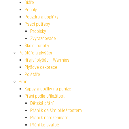
Diáře
Penály
Pouzdra a doplňky
Psací potřeby
Propisky
Zvýrazňovače
Školní batohy
Polštáře a plyšáci
Hřejiví plyšáci - Warmies
Plyšové dekorace
Polštáře
Přání
Kapsy a obálky na peníze
Přání podle příležitosti
Dětská přání
Přání k dalším příležitostem
Přání k narozeninám
Přání ke svatbě