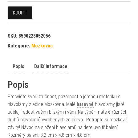
KOUPIT
SKU:
8590228052056
Kategorie:
Mozkovna
Popis
Další informace
Popis
Procvičte svou zručnost, pozornost a jemnou motoriku s
hlavolamy z edice Mozkovna. Malé
barevné
hlavolamy jistě
udělají radost vašim blízkým i vám. Na výběr máte 6 různých
druhů hlavolamů vyrobených ze dřeva. Potrapte si mozkové
závity! Návod na složení hlavolamů najdete uvnitř balení.
Rozměry balení: 8,2 cm × 4,8 cm × 4,8 cm