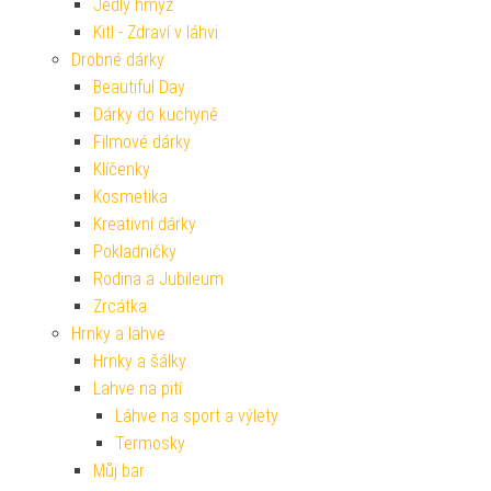
Jedlý hmyz
Kitl - Zdraví v láhvi
Drobné dárky
Beautiful Day
Dárky do kuchyně
Filmové dárky
Klíčenky
Kosmetika
Kreativní dárky
Pokladničky
Rodina a Jubileum
Zrcátka
Hrnky a lahve
Hrnky a šálky
Lahve na pití
Láhve na sport a výlety
Termosky
Můj bar