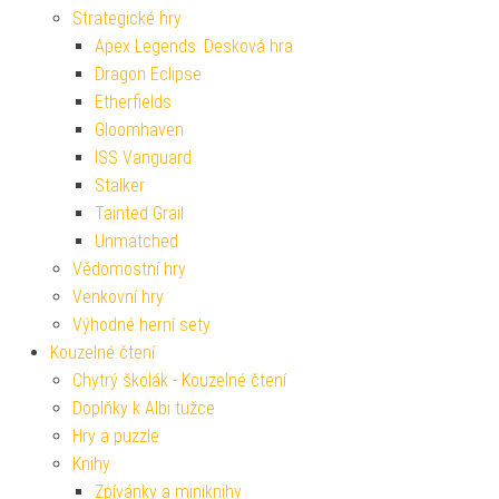
Strategické hry
Apex Legends: Desková hra
Dragon Eclipse
Etherfields
Gloomhaven
ISS Vanguard
Stalker
Tainted Grail
Unmatched
Vědomostní hry
Venkovní hry
Výhodné herní sety
Kouzelné čtení
Chytrý školák - Kouzelné čtení
Doplňky k Albi tužce
Hry a puzzle
Knihy
Zpívánky a miniknihy