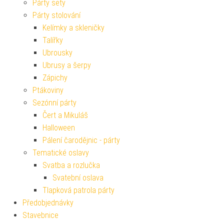
Párty sety
Párty stolování
Kelímky a skleničky
Talířky
Ubrousky
Ubrusy a šerpy
Zápichy
Ptákoviny
Sezónní párty
Čert a Mikuláš
Halloween
Pálení čarodějnic - párty
Tematické oslavy
Svatba a rozlučka
Svatební oslava
Tlapková patrola párty
Předobjednávky
Stavebnice