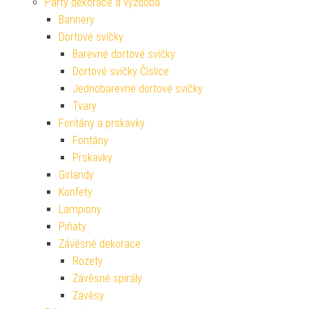
Párty dekorace a výzdoba
Bannery
Dortové svíčky
Barevné dortové svíčky
Dortové svíčky Číslice
Jednobarevné dortové svíčky
Tvary
Fontány a prskavky
Fontány
Prskavky
Girlandy
Konfety
Lampiony
Piňaty
Závěsné dekorace
Rozety
Závěsné spirály
Závěsy