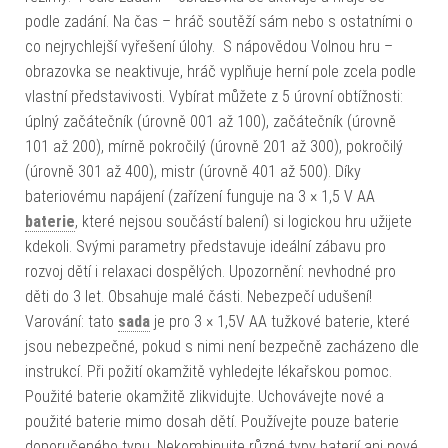
podle zadání. Na čas – hráč soutěží sám nebo s ostatními o
co nejrychlejší vyřešení úlohy. S nápovědou Volnou hru –
obrazovka se neaktivuje, hráč vyplňuje herní pole zcela podle
vlastní představivosti. Vybírat můžete z 5 úrovní obtížnosti:
úplný začátečník (úrovně 001 až 100), začátečník (úrovně
101 až 200), mírně pokročilý (úrovně 201 až 300), pokročilý
(úrovně 301 až 400), mistr (úrovně 401 až 500). Díky
bateriovému napájení (zařízení funguje na 3 × 1,5 V AA
baterie
, které nejsou součástí balení) si logickou hru užijete
kdekoli. Svými parametry představuje ideální zábavu pro
rozvoj dětí i relaxaci dospělých. Upozornění: nevhodné pro
děti do 3 let. Obsahuje malé části. Nebezpečí udušení!
Varování: tato
sada
je pro 3 × 1,5V AA tužkové baterie, které
jsou nebezpečné, pokud s nimi není bezpečně zacházeno dle
instrukcí. Při požití okamžitě vyhledejte lékařskou pomoc.
Použité baterie okamžitě zlikvidujte. Uchovávejte nové a
použité baterie mimo dosah dětí. Používejte pouze baterie
doporučeného typu. Nekombinujte různé typy baterií ani nové