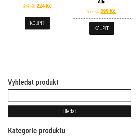
Albi
Původní cena byla: 249 Kč.
Aktuální cena je: 224 Kč.
224
Kč
249
Kč
Původní cena byl
Aktuální c
899
Kč
999
Kč
KOUPIT
KOUPIT
Vyhledat produkt
Vyhledávání
Kategorie produktu