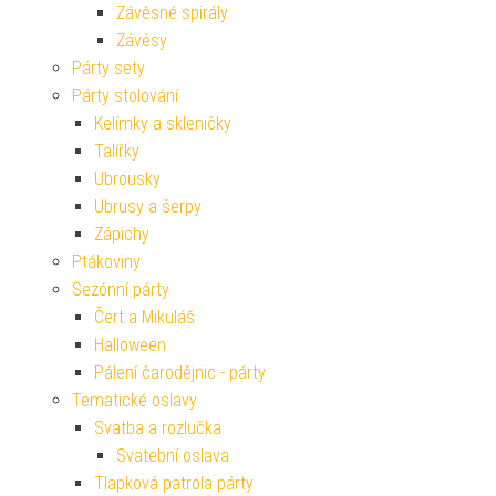
Závěsné spirály
Závěsy
Párty sety
Párty stolování
Kelímky a skleničky
Talířky
Ubrousky
Ubrusy a šerpy
Zápichy
Ptákoviny
Sezónní párty
Čert a Mikuláš
Halloween
Pálení čarodějnic - párty
Tematické oslavy
Svatba a rozlučka
Svatební oslava
Tlapková patrola párty