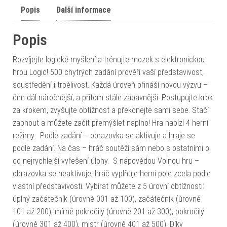
Popis
Další informace
Popis
Rozvíjejte logické myšlení a trénujte mozek s elektronickou
hrou Logic! 500 chytrých zadání prověří vaší představivost,
soustředění i trpělivost. Každá úroveň přináší novou výzvu –
čím dál náročnější, a přitom stále zábavnější. Postupujte krok
za krokem, zvyšujte obtížnost a překonejte sami sebe. Stačí
zapnout a můžete začít přemýšlet naplno! Hra nabízí 4 herní
režimy: Podle zadání – obrazovka se aktivuje a hraje se
podle zadání. Na čas – hráč soutěží sám nebo s ostatními o
co nejrychlejší vyřešení úlohy. S nápovědou Volnou hru –
obrazovka se neaktivuje, hráč vyplňuje herní pole zcela podle
vlastní představivosti. Vybírat můžete z 5 úrovní obtížnosti:
úplný začátečník (úrovně 001 až 100), začátečník (úrovně
101 až 200), mírně pokročilý (úrovně 201 až 300), pokročilý
(úrovně 301 až 400), mistr (úrovně 401 až 500). Díky