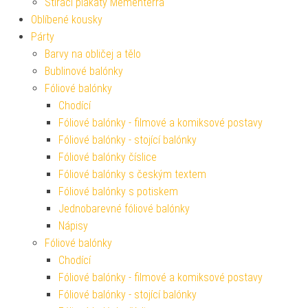
Stírací plakáty Mementerra
Oblíbené kousky
Párty
Barvy na obličej a tělo
Bublinové balónky
Fóliové balónky
Chodící
Fóliové balónky - filmové a komiksové postavy
Fóliové balónky - stojící balónky
Fóliové balónky číslice
Fóliové balónky s českým textem
Fóliové balónky s potiskem
Jednobarevné fóliové balónky
Nápisy
Fóliové balónky
Chodící
Fóliové balónky - filmové a komiksové postavy
Fóliové balónky - stojící balónky