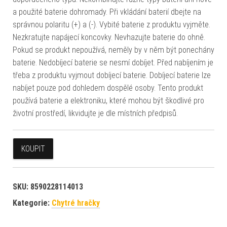
a použité baterie dohromady. Při vkládání baterií dbejte na
správnou polaritu (+) a (-). Vybité baterie z produktu vyjměte.
Nezkratujte napájecí koncovky. Nevhazujte baterie do ohně.
Pokud se produkt nepoužívá, neměly by v něm být ponechány
baterie. Nedobíjecí baterie se nesmí dobíjet. Před nabíjením je
třeba z produktu vyjmout dobíjecí baterie. Dobíjecí baterie lze
nabíjet pouze pod dohledem dospělé osoby. Tento produkt
používá baterie a elektroniku, které mohou být škodlivé pro
životní prostředí, likvidujte je dle místních předpisů.
KOUPIT
SKU:
8590228114013
Kategorie:
Chytré hračky