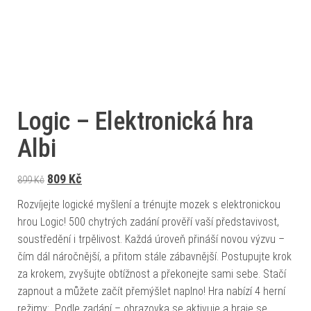
Logic – Elektronická hra
Albi
Původní cena byla: 899 Kč.
Aktuální cena je: 809 Kč.
809
Kč
899
Kč
Rozvíjejte logické myšlení a trénujte mozek s elektronickou
hrou Logic! 500 chytrých zadání prověří vaší představivost,
soustředění i trpělivost. Každá úroveň přináší novou výzvu –
čím dál náročnější, a přitom stále zábavnější. Postupujte krok
za krokem, zvyšujte obtížnost a překonejte sami sebe. Stačí
zapnout a můžete začít přemýšlet naplno! Hra nabízí 4 herní
režimy: Podle zadání – obrazovka se aktivuje a hraje se