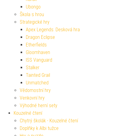
Ubongo
Škola s hrou
Strategické hry
Apex Legends: Desková hra
Dragon Eclipse
Etherfields
Gloomhaven
ISS Vanguard
Stalker
Tainted Grail
Unmatched
Vědomostní hry
Venkovní hry
Výhodné herní sety
Kouzelné čtení
Chytrý školák - Kouzelné čtení
Doplňky k Albi tužce
Hry a puzzle