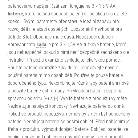
bateriovému napájení (zařízení funguje na 3 × 1,5 V AA
baterie
, které nejsou součástí balení) si logickou hru užijete
kdekoli. Svými parametry představuje ideální zábavu pro
rozvoj dětí i relaxaci dospělých. Upozornění: nevhodné pro
děti do 3 let. Obsahuje malé části. Nebezpečí udušení!
Varování: tato
sada
je pro 3 × 1,5V AA tužkové baterie, které
jsou nebezpečné, pokud s nimi není bezpečně zacházeno dle
instrukcí. Při požití okamžitě vyhledejte lékařskou pomoc.
Použité baterie okamžitě zlikvidujte. Uchovávejte nové a
použité baterie mimo dosah dětí. Používejte pouze baterie
doporučeného typu. Nekombinujte různé typy baterií ani nové
a použité baterie dohromady. Při vkládání baterií dbejte na
správnou polaritu (+) a (-). Vybité baterie z produktu vyjměte.
Nezkratujte napájecí koncovky. Nevhazujte baterie do ohně.
Pokud se produkt nepoužívá, neměly by v něm být ponechány
baterie. Nedobíjecí baterie se nesmí dobíjet. Před nabíjením je
třeba z produktu vyjmout dobíjecí baterie. Dobíjecí baterie lze
nabíjet pouze pod dohledem dospělé osoby. Tento produkt