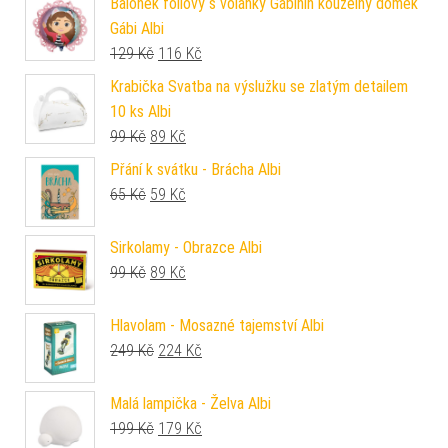
Balónek fóliový s volánky Gábinin kouzelný domek
Gábi Albi
Původní cena byla: 129 Kč.
Aktuální cena je: 116 Kč.
129
Kč
116
Kč
Krabička Svatba na výslužku se zlatým detailem
10 ks Albi
Původní cena byla: 99 Kč.
Aktuální cena je: 89 Kč.
99
Kč
89
Kč
Přání k svátku - Brácha Albi
Původní cena byla: 65 Kč.
Aktuální cena je: 59 Kč.
65
Kč
59
Kč
Sirkolamy - Obrazce Albi
Původní cena byla: 99 Kč.
Aktuální cena je: 89 Kč.
99
Kč
89
Kč
Hlavolam - Mosazné tajemství Albi
Původní cena byla: 249 Kč.
Aktuální cena je: 224 Kč.
249
Kč
224
Kč
Malá lampička - Želva Albi
Původní cena byla: 199 Kč.
Aktuální cena je: 179 Kč.
199
Kč
179
Kč