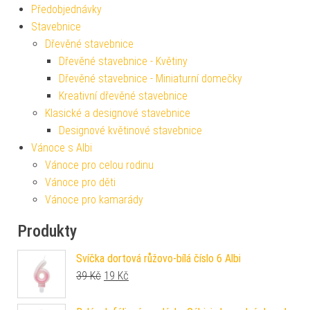
Předobjednávky
Stavebnice
Dřevěné stavebnice
Dřevěné stavebnice - Květiny
Dřevěné stavebnice - Miniaturní domečky
Kreativní dřevěné stavebnice
Klasické a designové stavebnice
Designové květinové stavebnice
Vánoce s Albi
Vánoce pro celou rodinu
Vánoce pro děti
Vánoce pro kamarády
Produkty
Svíčka dortová růžovo-bílá číslo 6 Albi
Původní cena byla: 39 Kč.
Aktuální cena je: 19 Kč.
39
Kč
19
Kč