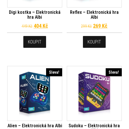
Digi kostka – Elektronická
Reflex – Elektronická hra
hra Albi
Albi
Původní cena byla: 449 Kč.
Aktuální cena je: 404 Kč.
Původní cena byl
Aktuální c
404
Kč
269
Kč
449
Kč
299
Kč
KOUPIT
KOUPIT
Sleva!
Sleva!
Alien – Elektronická hra Albi
Sudoku – Elektronická hra