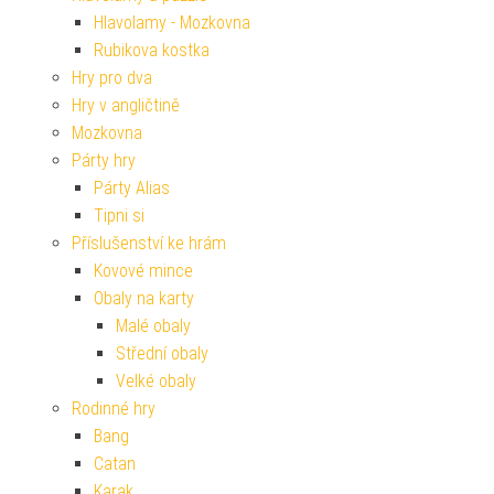
Hlavolamy - Mozkovna
Rubikova kostka
Hry pro dva
Hry v angličtině
Mozkovna
Párty hry
Párty Alias
Tipni si
Příslušenství ke hrám
Kovové mince
Obaly na karty
Malé obaly
Střední obaly
Velké obaly
Rodinné hry
Bang
Catan
Karak