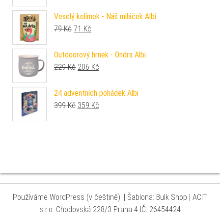
Veselý kelímek - Náš miláček Albi
Původní cena byla: 79 Kč.
Aktuální cena je: 71 Kč.
79
Kč
71
Kč
Outdoorový hrnek - Ondra Albi
Původní cena byla: 229 Kč.
Aktuální cena je: 206 Kč.
229
Kč
206
Kč
24 adventních pohádek Albi
Původní cena byla: 399 Kč.
Aktuální cena je: 359 Kč.
399
Kč
359
Kč
Používáme WordPress (v češtině).
|
Šablona: Bulk Shop
| ACIT
s.r.o. Chodovská 228/3 Praha 4 IČ: 26454424