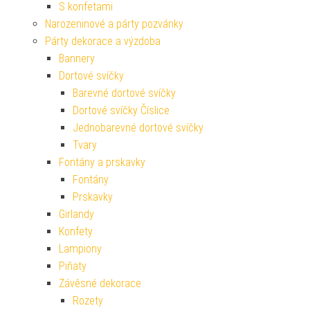
S konfetami
Narozeninové a párty pozvánky
Párty dekorace a výzdoba
Bannery
Dortové svíčky
Barevné dortové svíčky
Dortové svíčky Číslice
Jednobarevné dortové svíčky
Tvary
Fontány a prskavky
Fontány
Prskavky
Girlandy
Konfety
Lampiony
Piňaty
Závěsné dekorace
Rozety