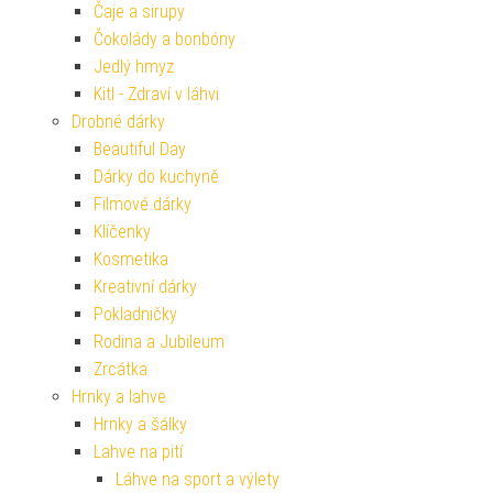
Čaje a sirupy
Čokolády a bonbóny
Jedlý hmyz
Kitl - Zdraví v láhvi
Drobné dárky
Beautiful Day
Dárky do kuchyně
Filmové dárky
Klíčenky
Kosmetika
Kreativní dárky
Pokladničky
Rodina a Jubileum
Zrcátka
Hrnky a lahve
Hrnky a šálky
Lahve na pití
Láhve na sport a výlety