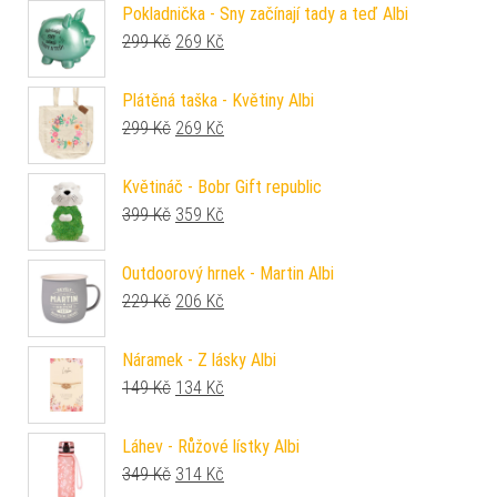
Pokladnička - Sny začínají tady a teď Albi
Původní cena byla: 299 Kč.
Aktuální cena je: 269 Kč.
299
Kč
269
Kč
Plátěná taška - Květiny Albi
Původní cena byla: 299 Kč.
Aktuální cena je: 269 Kč.
299
Kč
269
Kč
Květináč - Bobr Gift republic
Původní cena byla: 399 Kč.
Aktuální cena je: 359 Kč.
399
Kč
359
Kč
Outdoorový hrnek - Martin Albi
Původní cena byla: 229 Kč.
Aktuální cena je: 206 Kč.
229
Kč
206
Kč
Náramek - Z lásky Albi
Původní cena byla: 149 Kč.
Aktuální cena je: 134 Kč.
149
Kč
134
Kč
Láhev - Růžové lístky Albi
Původní cena byla: 349 Kč.
Aktuální cena je: 314 Kč.
349
Kč
314
Kč