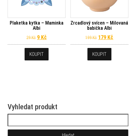
Plaketka kytka – Maminka
Zrcadlový svícen – Milovaná
Albi
babička Albi
Původní cena byla: 29 Kč.
Aktuální cena je: 9 Kč.
Původní cena byl
Aktuální c
9
Kč
179
Kč
29
Kč
199
Kč
KOUPIT
KOUPIT
Vyhledat produkt
Vyhledávání