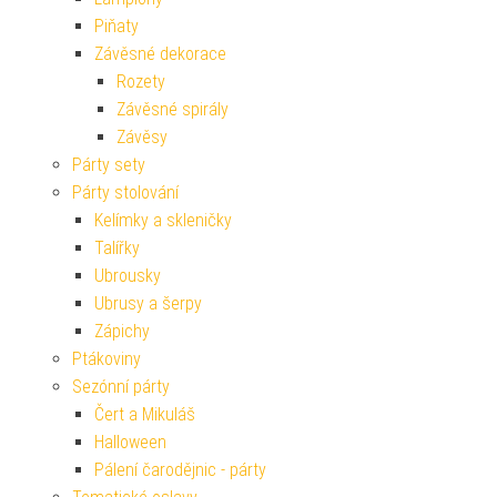
Piňaty
Závěsné dekorace
Rozety
Závěsné spirály
Závěsy
Párty sety
Párty stolování
Kelímky a skleničky
Talířky
Ubrousky
Ubrusy a šerpy
Zápichy
Ptákoviny
Sezónní párty
Čert a Mikuláš
Halloween
Pálení čarodějnic - párty