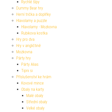
Rychlé šípy
Dummy Bear hry
Herní trička a doplňky
Hlavolamy a puzzle
Hlavolamy - Mozkovna
Rubikova kostka
Hry pro dva
Hry v angličtině
Mozkovna
Párty hry
Párty Alias
Tipni si
Příslušenství ke hrám
Kovové mince
Obaly na karty
Malé obaly
Střední obaly
Velké obaly