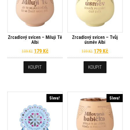
Zrcadlový svícen – Miluji Tě
Zrcadlový svícen – Tvůj
Albi
úsměv Albi
Původní cena byla: 199 Kč.
Aktuální cena je: 179 Kč.
Původní cena byl
Aktuální c
179
Kč
179
Kč
199
Kč
199
Kč
KOUPIT
KOUPIT
Sleva!
Sleva!