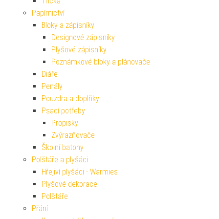
Trička
Papírnictví
Bloky a zápisníky
Designové zápisníky
Plyšové zápisníky
Poznámkové bloky a plánovače
Diáře
Penály
Pouzdra a doplňky
Psací potřeby
Propisky
Zvýrazňovače
Školní batohy
Polštáře a plyšáci
Hřejiví plyšáci - Warmies
Plyšové dekorace
Polštáře
Přání