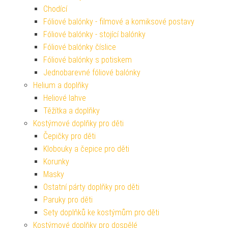
Chodící
Fóliové balónky - filmové a komiksové postavy
Fóliové balónky - stojící balónky
Fóliové balónky číslice
Fóliové balónky s potiskem
Jednobarevné fóliové balónky
Helium a doplňky
Heliové lahve
Těžítka a doplňky
Kostýmové doplňky pro děti
Čepičky pro děti
Klobouky a čepice pro děti
Korunky
Masky
Ostatní párty doplňky pro děti
Paruky pro děti
Sety doplňků ke kostýmům pro děti
Kostýmové doplňky pro dospělé