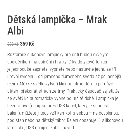
Dětská lampička – Mrak
Albi
Původní cena byla: 399 Kč.
Aktuální cena je: 359 Kč.
359
Kč
399
Kč
Roztomilé silikonové lampičky pro děti budou skvělým
společníkem na usínání i hrátky! Díky dotykové funkci
je jednoduše zapnete, vypnete nebo nastavíte jednu ze tří
úrovní svícení – od jemného tlumeného světla až po jasnější
režim. Měkké světlo vytvoří klidnou atmosféru a pomůže
dětem překonat strach ze tmy. Praktický časovač zajistí, že
se světýlko automaticky vypne po určité době. Lampička je
bezdrátová (nabíjí se přes USB kabel, který je součástí
balení), můžete ji tedy vzít kamkoli s sebou – na dovolenou,
pod stan nebo na dětský tábor. Balení obsahuje: 1 silikonovou
lampičku, USB nabíjecí kabel, návod