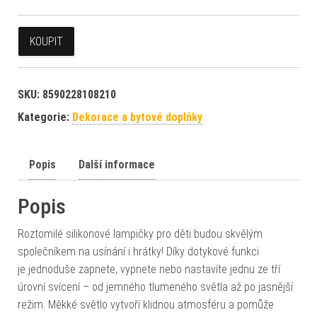
KOUPIT
SKU:
8590228108210
Kategorie:
Dekorace a bytové doplňky
Popis
Další informace
Popis
Roztomilé silikonové lampičky pro děti budou skvělým
společníkem na usínání i hrátky! Díky dotykové funkci
je jednoduše zapnete, vypnete nebo nastavíte jednu ze tří
úrovní svícení – od jemného tlumeného světla až po jasnější
režim. Měkké světlo vytvoří klidnou atmosféru a pomůže