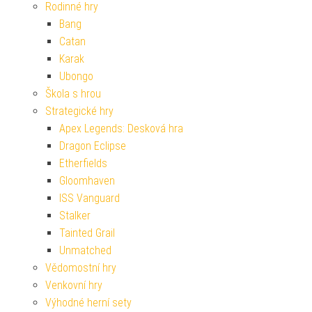
Rodinné hry
Bang
Catan
Karak
Ubongo
Škola s hrou
Strategické hry
Apex Legends: Desková hra
Dragon Eclipse
Etherfields
Gloomhaven
ISS Vanguard
Stalker
Tainted Grail
Unmatched
Vědomostní hry
Venkovní hry
Výhodné herní sety