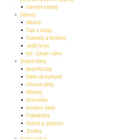
Vánoční ozdoby
Dobroty
Alkohol
Čaje a sirupy
Čokolády a bonbóny
Jedlý hmyz
Kitl - Zdraví v láhvi
Drobné dárky
Beautiful Day
Dárky do kuchyně
Filmové dárky
Klíčenky
Kosmetika
Kreativní dárky
Pokladničky
Rodina a Jubileum
Zrcátka
Hrnky a lahve