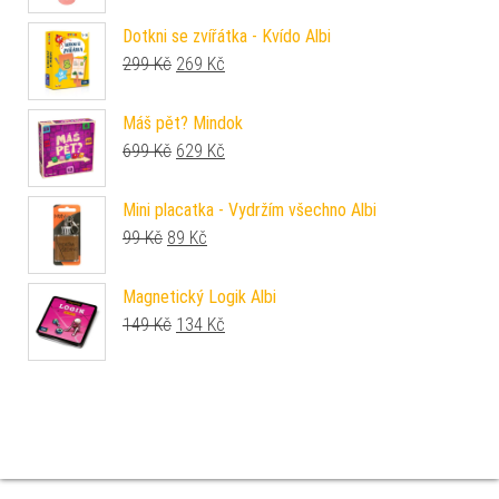
Dotkni se zvířátka - Kvído Albi
Původní cena byla: 299 Kč.
Aktuální cena je: 269 Kč.
299
Kč
269
Kč
Máš pět? Mindok
Původní cena byla: 699 Kč.
Aktuální cena je: 629 Kč.
699
Kč
629
Kč
Mini placatka - Vydržím všechno Albi
Původní cena byla: 99 Kč.
Aktuální cena je: 89 Kč.
99
Kč
89
Kč
Magnetický Logik Albi
Původní cena byla: 149 Kč.
Aktuální cena je: 134 Kč.
149
Kč
134
Kč