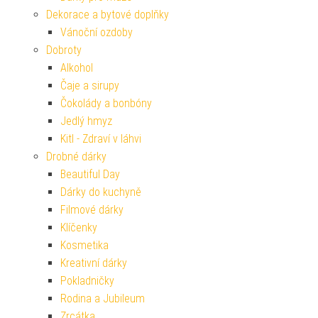
Dekorace a bytové doplňky
Vánoční ozdoby
Dobroty
Alkohol
Čaje a sirupy
Čokolády a bonbóny
Jedlý hmyz
Kitl - Zdraví v láhvi
Drobné dárky
Beautiful Day
Dárky do kuchyně
Filmové dárky
Klíčenky
Kosmetika
Kreativní dárky
Pokladničky
Rodina a Jubileum
Zrcátka