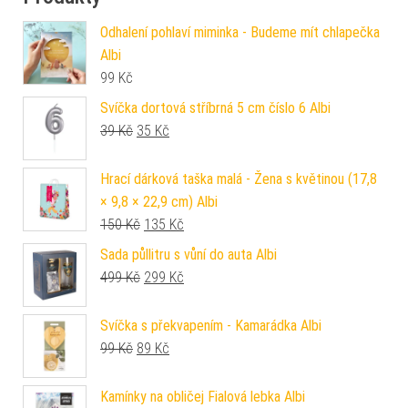
Odhalení pohlaví miminka - Budeme mít chlapečka
Albi
99
Kč
Svíčka dortová stříbrná 5 cm číslo 6 Albi
Původní cena byla: 39 Kč.
Aktuální cena je: 35 Kč.
39
Kč
35
Kč
Hrací dárková taška malá - Žena s květinou (17,8
× 9,8 × 22,9 cm) Albi
Původní cena byla: 150 Kč.
Aktuální cena je: 135 Kč.
150
Kč
135
Kč
Sada půllitru s vůní do auta Albi
Původní cena byla: 499 Kč.
Aktuální cena je: 299 Kč.
499
Kč
299
Kč
Svíčka s překvapením - Kamarádka Albi
Původní cena byla: 99 Kč.
Aktuální cena je: 89 Kč.
99
Kč
89
Kč
Kamínky na obličej Fialová lebka Albi