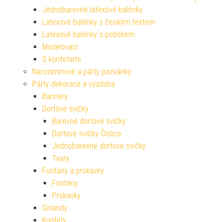
Jednobarevné latexové balónky
Latexové balónky s českým textem
Latexové balónky s potiskem
Modelovací
S konfetami
Narozeninové a párty pozvánky
Párty dekorace a výzdoba
Bannery
Dortové svíčky
Barevné dortové svíčky
Dortové svíčky Číslice
Jednobarevné dortové svíčky
Tvary
Fontány a prskavky
Fontány
Prskavky
Girlandy
Konfety