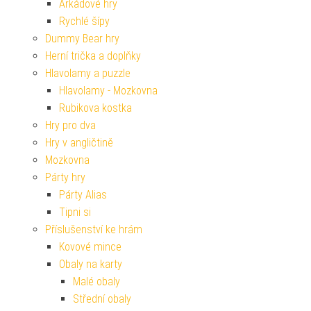
Arkádové hry
Rychlé šípy
Dummy Bear hry
Herní trička a doplňky
Hlavolamy a puzzle
Hlavolamy - Mozkovna
Rubikova kostka
Hry pro dva
Hry v angličtině
Mozkovna
Párty hry
Párty Alias
Tipni si
Příslušenství ke hrám
Kovové mince
Obaly na karty
Malé obaly
Střední obaly