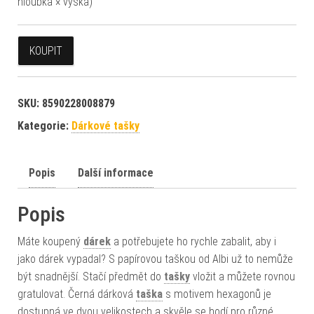
hloubka × výška)
KOUPIT
SKU:
8590228008879
Kategorie:
Dárkové tašky
Popis
Další informace
Popis
Máte koupený
dárek
a potřebujete ho rychle zabalit, aby i
jako dárek vypadal? S papírovou taškou od Albi už to nemůže
být snadnější. Stačí předmět do
tašky
vložit a můžete rovnou
gratulovat. Černá dárková
taška
s motivem hexagonů je
dostupná ve dvou velikostech a skvěle se hodí pro různé