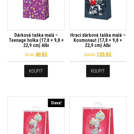
Dárková taška malá –
Hrací dárková taška malá –
Teenage holka (17,8 × 9,8 ×
Kosmonaut (17,8 × 9,8 ×
22,9 cm) Albi
22,9 cm) Albi
Původní cena byla: 45 Kč.
Aktuální cena je: 40 Kč.
Původní cena byl
Aktuální c
40
Kč
135
Kč
45
Kč
150
Kč
KOUPIT
KOUPIT
Sleva!