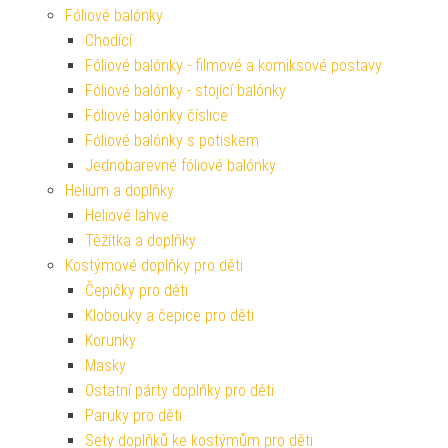
Fóliové balónky
Chodící
Fóliové balónky - filmové a komiksové postavy
Fóliové balónky - stojící balónky
Fóliové balónky číslice
Fóliové balónky s potiskem
Jednobarevné fóliové balónky
Helium a doplňky
Heliové lahve
Těžítka a doplňky
Kostýmové doplňky pro děti
Čepičky pro děti
Klobouky a čepice pro děti
Korunky
Masky
Ostatní párty doplňky pro děti
Paruky pro děti
Sety doplňků ke kostýmům pro děti