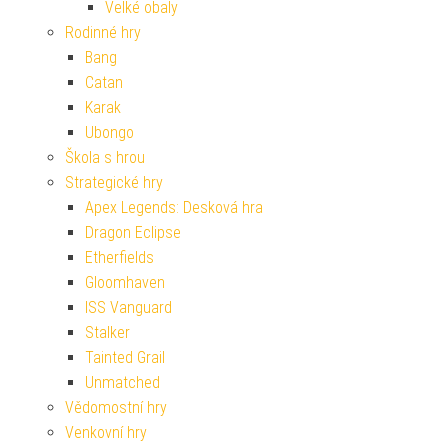
Velké obaly
Rodinné hry
Bang
Catan
Karak
Ubongo
Škola s hrou
Strategické hry
Apex Legends: Desková hra
Dragon Eclipse
Etherfields
Gloomhaven
ISS Vanguard
Stalker
Tainted Grail
Unmatched
Vědomostní hry
Venkovní hry