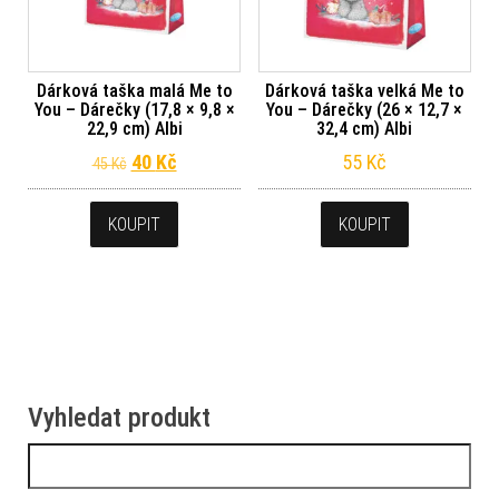
Dárková taška malá Me to
Dárková taška velká Me to
You – Dárečky (17,8 × 9,8 ×
You – Dárečky (26 × 12,7 ×
22,9 cm) Albi
32,4 cm) Albi
Původní cena byla: 45 Kč.
Aktuální cena je: 40 Kč.
40
Kč
55
Kč
45
Kč
KOUPIT
KOUPIT
Vyhledat produkt
Vyhledávání