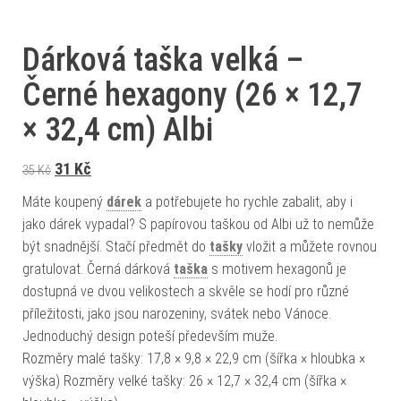
Dárková taška velká –
Černé hexagony (26 × 12,7
× 32,4 cm) Albi
Původní cena byla: 35 Kč.
Aktuální cena je: 31 Kč.
31
Kč
35
Kč
Máte koupený
dárek
a potřebujete ho rychle zabalit, aby i
jako dárek vypadal? S papírovou taškou od Albi už to nemůže
být snadnější. Stačí předmět do
tašky
vložit a můžete rovnou
gratulovat. Černá dárková
taška
s motivem hexagonů je
dostupná ve dvou velikostech a skvěle se hodí pro různé
příležitosti, jako jsou narozeniny, svátek nebo Vánoce.
Jednoduchý design poteší především muže.
Rozměry malé tašky: 17,8 × 9,8 × 22,9 cm (šířka × hloubka ×
výška) Rozměry velké tašky: 26 × 12,7 × 32,4 cm (šířka ×