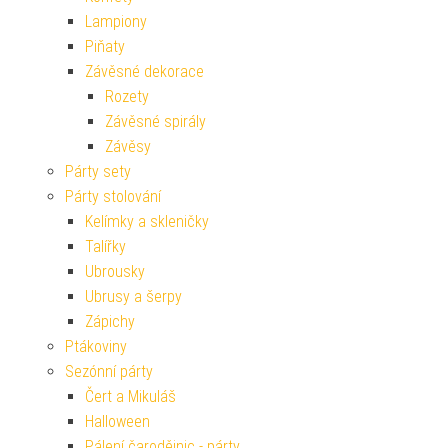
Lampiony
Piňaty
Závěsné dekorace
Rozety
Závěsné spirály
Závěsy
Párty sety
Párty stolování
Kelímky a skleničky
Talířky
Ubrousky
Ubrusy a šerpy
Zápichy
Ptákoviny
Sezónní párty
Čert a Mikuláš
Halloween
Pálení čarodějnic - párty