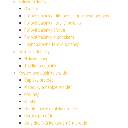
Fóliové balónky
Chodící
Fóliové balónky - filmové a komiksové postavy
Fóliové balónky - stojící balónky
Fóliové balónky číslice
Fóliové balónky s potiskem
Jednobarevné fóliové balónky
Helium a doplňky
Heliové lahve
Těžítka a doplňky
Kostýmové doplňky pro děti
Čepičky pro děti
Klobouky a čepice pro děti
Korunky
Masky
Ostatní párty doplňky pro děti
Paruky pro děti
Sety doplňků ke kostýmům pro děti