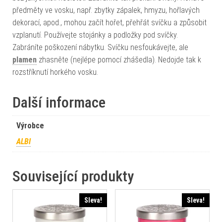
předměty ve vosku, např. zbytky zápalek, hmyzu, hořlavých
dekorací, apod., mohou začít hořet, přehřát svíčku a způsobit
vzplanutí. Používejte stojánky a podložky pod svíčky.
Zabráníte poškození nábytku. Svíčku nesfoukávejte, ale
plamen
zhasněte (nejlépe pomocí zhášedla). Nedojde tak k
rozstříknutí horkého vosku.
Další informace
Výrobce
ALBI
Související produkty
Sleva!
Sleva!