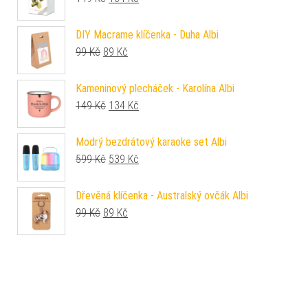
DIY Macrame klíčenka - Duha Albi
Původní cena byla: 99 Kč.
Aktuální cena je: 89 Kč.
99
Kč
89
Kč
Kameninový plecháček - Karolína Albi
Původní cena byla: 149 Kč.
Aktuální cena je: 134 Kč.
149
Kč
134
Kč
Modrý bezdrátový karaoke set Albi
Původní cena byla: 599 Kč.
Aktuální cena je: 539 Kč.
599
Kč
539
Kč
Dřevěná klíčenka - Australský ovčák Albi
Původní cena byla: 99 Kč.
Aktuální cena je: 89 Kč.
99
Kč
89
Kč