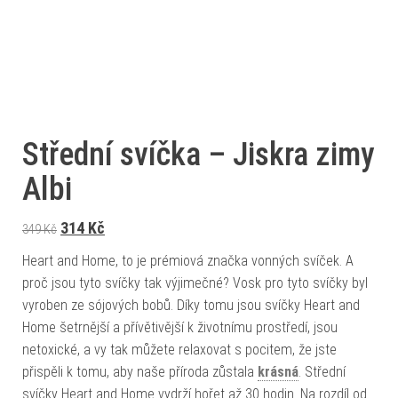
Střední svíčka – Jiskra zimy
Albi
Původní cena byla: 349 Kč.
Aktuální cena je: 314 Kč.
314
Kč
349
Kč
Heart and Home, to je prémiová značka vonných svíček. A
proč jsou tyto svíčky tak výjimečné? Vosk pro tyto svíčky byl
vyroben ze sójových bobů. Díky tomu jsou svíčky Heart and
Home šetrnější a přívětivější k životnímu prostředí, jsou
netoxické, a vy tak můžete relaxovat s pocitem, že jste
přispěli k tomu, aby naše příroda zůstala
krásná
. Střední
svíčky Heart and Home vydrží hořet až 30 hodin. Na rozdíl od