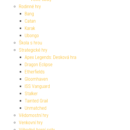
Rodinné hry
Bang
Catan
Karak
Ubongo
Škola s hrou
Strategické hry
Apex Legends: Desková hra
Dragon Eclipse
Etherfields
Gloomhaven
ISS Vanguard
Stalker
Tainted Grail
Unmatched
Vědomostní hry
Venkovní hry
Výhodné herní sety