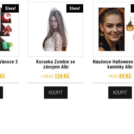
Sleva!
Sleva!
 Vánoce 3
Korunka Zombie se
Náušnice Halloween
závojem Albi
kamínky Albi
dní cena byla: 249 Kč.
Aktuální cena je: 224 Kč.
Původní cena byla: 149 Kč.
Aktuální cena je: 134 Kč.
Původn
A
Kč
134
Kč
89
Kč
149
Kč
99
Kč
KOUPIT
KOUPIT