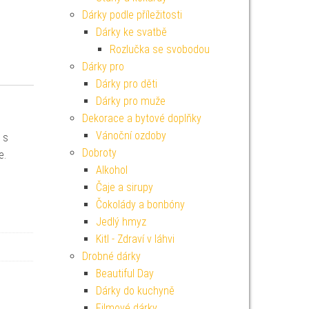
Dárky podle příležitosti
Dárky ke svatbě
Rozlučka se svobodou
Dárky pro
Dárky pro děti
Dárky pro muže
Dekorace a bytové doplňky
Vánoční ozdoby
 s
Dobroty
e.
Alkohol
Čaje a sirupy
Čokolády a bonbóny
Jedlý hmyz
Kitl - Zdraví v láhvi
Drobné dárky
Beautiful Day
Dárky do kuchyně
Filmové dárky