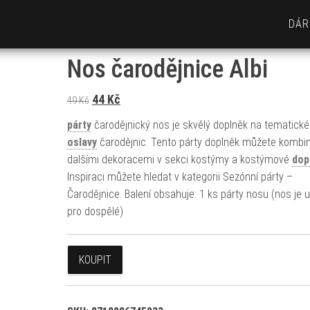
DÁR
Nos čarodějnice Albi
Původní cena byla: 49 Kč.
Aktuální cena je: 44 Kč.
44
Kč
49
Kč
párty
čarodějnický nos je skvělý doplněk na tematické
oslavy
čarodějnic. Tento párty doplněk můžete kombi
dalšími dekoracemi v sekci kostýmy a kostýmové
dop
Inspiraci můžete hledat v kategorii Sezónní párty –
Čarodějnice. Balení obsahuje: 1 ks párty nosu (nos je 
pro dospělé)
KOUPIT