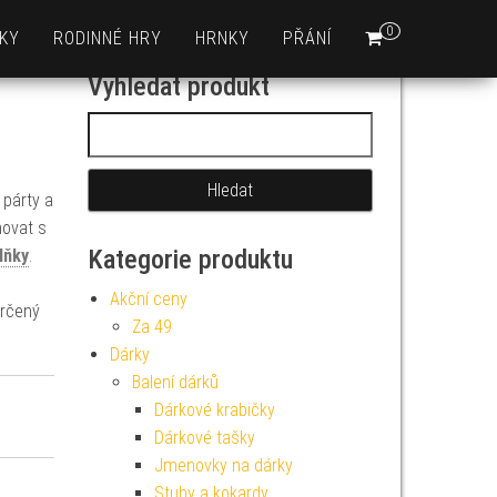
0
KY
RODINNÉ HRY
HRNKY
PŘÁNÍ
Vyhledat produkt
Vyhledávání
 párty a
novat s
Kategorie produktu
lňky
.
Akční ceny
určený
Za 49
Dárky
Balení dárků
Dárkové krabičky
Dárkové tašky
Jmenovky na dárky
Stuhy a kokardy