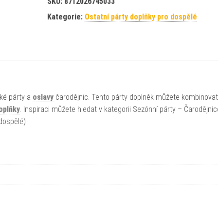
SKU:
8712026745033
Kategorie:
Ostatní párty doplňky pro dospělé
cké párty a
oslavy
čarodějnic. Tento párty doplněk můžete kombinovat
oplňky
. Inspiraci můžete hledat v kategorii Sezónní párty – Čarodějnic
 dospělé)