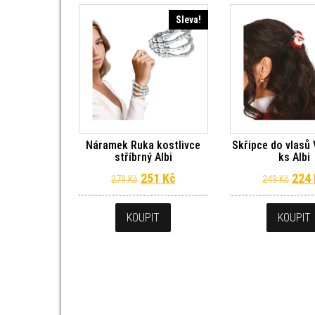
Sleva!
Náramek Ruka kostlivce
Skřipce do vlasů
stříbrný Albi
ks Albi
Původní cena byla: 279 Kč.
Aktuální cena je: 251 Kč.
Půvo
251
Kč
224
279
Kč
249
Kč
KOUPIT
KOUPIT