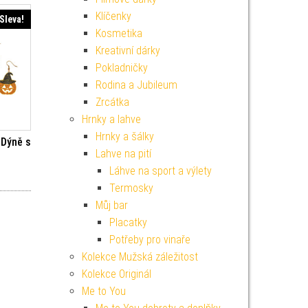
Klíčenky
Sleva!
Kosmetika
Kreativní dárky
Pokladničky
Rodina a Jubileum
Zrcátka
Hrnky a lahve
Hrnky a šálky
 Dýně s
Lahve na pití
Láhve na sport a výlety
í cena byla: 99 Kč.
ktuální cena je: 89 Kč.
Termosky
Můj bar
Placatky
Potřeby pro vinaře
Kolekce Mužská záležitost
Kolekce Originál
Me to You