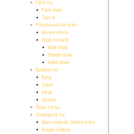
Párty hry
Párty Alias
Tipni si
Příslušenství ke hrám
Kovové mince
Obaly na karty
Malé obaly
Střední obaly
Velké obaly
Rodinné hry
Bang
Catan
Karak
Ubongo
Škola s hrou
Strategické hry
Apex Legends: Desková hra
Dragon Eclipse