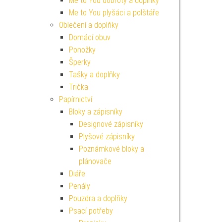
Me to You dobroty a doplňky
Me to You plyšáci a polštáře
Oblečení a doplňky
Domácí obuv
Ponožky
Šperky
Tašky a doplňky
Trička
Papírnictví
Bloky a zápisníky
Designové zápisníky
Plyšové zápisníky
Poznámkové bloky a
plánovače
Diáře
Penály
Pouzdra a doplňky
Psací potřeby