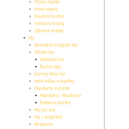
Chytré hračky
Hravé objevy
Kreativní tvoření
Venkovní hračky
Zábavné hračky
Hry
Abstraktní a logické hry
Dětské hry
Arkádové hry
Rychlé šípy
Dummy Bear hry
Herní trička a doplňky
Hlavolamy a puzzle
Hlavolamy - Mozkovna
Rubikova kostka
Hry pro dva
Hry v angličtině
Mozkovna