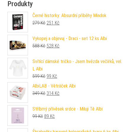
Produkty
Černé historky: Absurdní příběhy Mindok
Původní cena byla: 279 Kč.
Aktuální cena je: 251 Kč.
279
Kč
251
Kč
Vykopej a objevuj - Draci - set 12 ks Albi
Původní cena byla: 588 Kč.
Aktuální cena je: 528 Kč.
588
Kč
528
Kč
Svítící dámské tričko - Jsem hvězda večírků, vel.
L Albi
Původní cena byla: 599 Kč.
Aktuální cena je: 99 Kč.
599
Kč
99
Kč
AlbiLAB - Větráček Albi
Původní cena byla: 349 Kč.
Aktuální cena je: 314 Kč.
349
Kč
314
Kč
Stříbrný přívěsek srdce - Miluji Tě Albi
Původní cena byla: 99 Kč.
Aktuální cena je: 89 Kč.
99
Kč
89
Kč
Škrabošky barevné holografické tvary 6 ks Albi