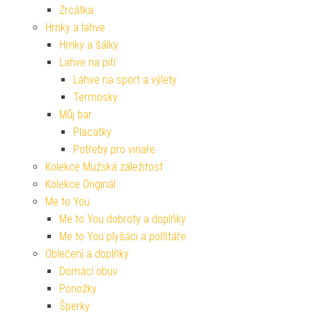
Zrcátka
Hrnky a lahve
Hrnky a šálky
Lahve na pití
Láhve na sport a výlety
Termosky
Můj bar
Placatky
Potřeby pro vinaře
Kolekce Mužská záležitost
Kolekce Originál
Me to You
Me to You dobroty a doplňky
Me to You plyšáci a polštáře
Oblečení a doplňky
Domácí obuv
Ponožky
Šperky