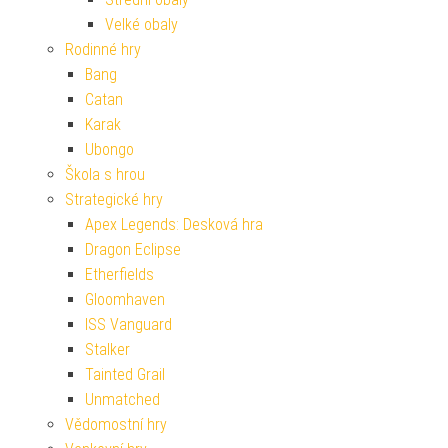
Velké obaly
Rodinné hry
Bang
Catan
Karak
Ubongo
Škola s hrou
Strategické hry
Apex Legends: Desková hra
Dragon Eclipse
Etherfields
Gloomhaven
ISS Vanguard
Stalker
Tainted Grail
Unmatched
Vědomostní hry