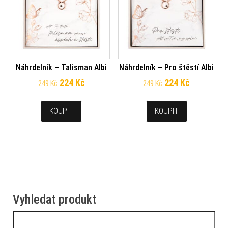
Náhrdelník – Talisman Albi
Náhrdelník – Pro štěstí Albi
Původní cena byla: 249 Kč.
Aktuální cena je: 224 Kč.
Původní cena byl
Aktuální c
224
Kč
224
Kč
249
Kč
249
Kč
KOUPIT
KOUPIT
Vyhledat produkt
Vyhledávání