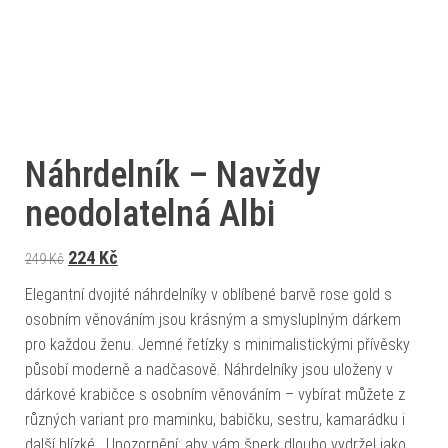
Náhrdelník – Navždy
neodolatelná Albi
Původní cena byla: 249 Kč.
Aktuální cena je: 224 Kč.
224
Kč
249
Kč
Elegantní dvojité náhrdelníky v oblíbené barvě rose gold s
osobním věnováním jsou krásným a smysluplným dárkem
pro každou ženu. Jemné řetízky s minimalistickými přívěsky
působí moderně a nadčasově. Náhrdelníky jsou uloženy v
dárkové krabičce s osobním věnováním – vybírat můžete z
různých variant pro maminku, babičku, sestru, kamarádku i
další blízké. Upozornění: aby vám šperk dlouho vydržel jako