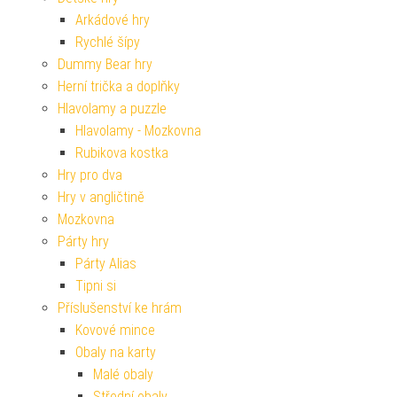
Arkádové hry
Rychlé šípy
Dummy Bear hry
Herní trička a doplňky
Hlavolamy a puzzle
Hlavolamy - Mozkovna
Rubikova kostka
Hry pro dva
Hry v angličtině
Mozkovna
Párty hry
Párty Alias
Tipni si
Příslušenství ke hrám
Kovové mince
Obaly na karty
Malé obaly
Střední obaly