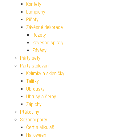
Konfety
Lampiony
Piňaty
Závěsné dekorace
Rozety
Závěsné spirály
Závěsy
Párty sety
Párty stolování
Kelímky a skleničky
Talířky
Ubrousky
Ubrusy a šerpy
Zápichy
Ptákoviny
Sezónní párty
Čert a Mikuláš
Halloween