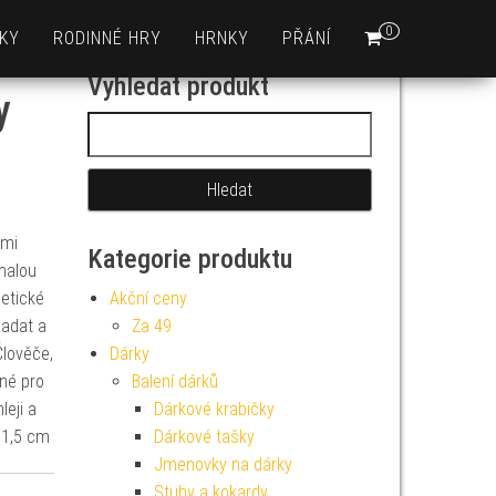
0
KY
RODINNÉ HRY
HRNKY
PŘÁNÍ
Vyhledat produkt
y
Vyhledávání
imi
Kategorie produktu
malou
etické
Akční ceny
padat a
Za 49
Člověče,
Dárky
dné pro
Balení dárků
leji a
Dárkové krabičky
 1,5 cm
Dárkové tašky
Jmenovky na dárky
Stuhy a kokardy