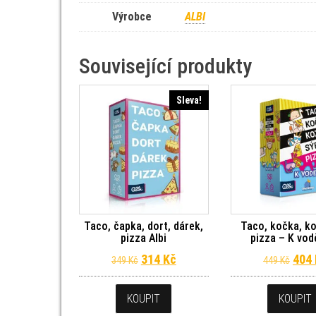
Výrobce
ALBI
Související produkty
Sleva!
Taco, čapka, dort, dárek,
Taco, kočka, ko
pizza Albi
pizza – K vod
Původní cena byla: 349 Kč.
Aktuální cena je: 314 Kč.
Půvo
314
Kč
404
349
Kč
449
Kč
KOUPIT
KOUPIT