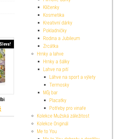
Klíčenky
Kosmetika
Kreativní dárky
Pokladničky
Rodina a Jubileum
Sleva!
Zrcátka
Hrnky a lahve
Hrnky a šálky
Lahve na pití
Láhve na sport a výlety
Termosky
Můj bar
lbi
Placatky
í cena byla: 1 099 Kč.
Aktuální cena je: 199 Kč.
Potřeby pro vinaře
č
Kolekce Mužská záležitost
Kolekce Originál
Me to You