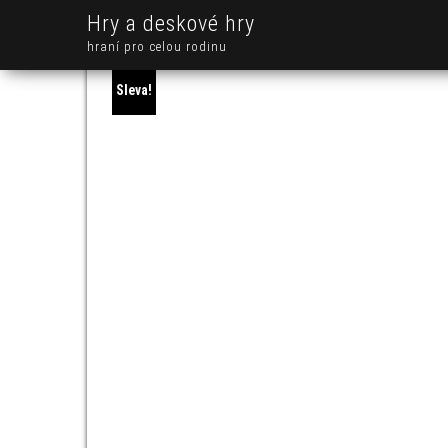
Hry a deskové hry
hraní pro celou rodinu
Sleva!