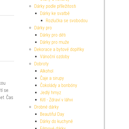
Dárky podle příležitosti
Dárky ke svatbě
Rozlučka se svobodou
Dárky pro
Dárky pro děti
Dárky pro muže
Dekorace a bytové doplňky
Vánoční ozdoby
Dobroty
Alkohol
Čaje a sirupy
kou
Čokolády a bonbóny
í se.
Jedlý hmyz
let. Čas
Kitl - Zdraví v láhvi
Drobné dárky
Beautiful Day
Dárky do kuchyně
Filmové dárky