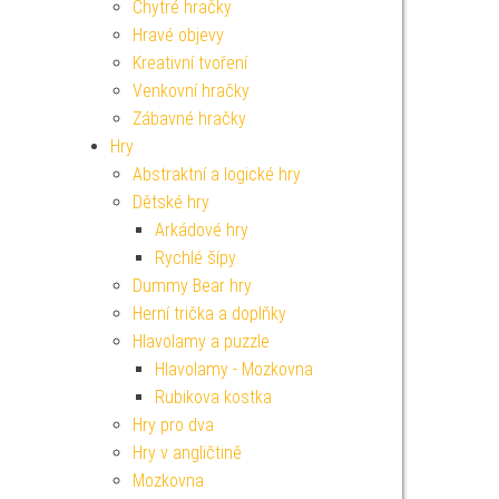
Chytré hračky
Hravé objevy
Kreativní tvoření
Venkovní hračky
Zábavné hračky
Hry
Abstraktní a logické hry
Dětské hry
Arkádové hry
Rychlé šípy
Dummy Bear hry
Herní trička a doplňky
Hlavolamy a puzzle
Hlavolamy - Mozkovna
Rubikova kostka
Hry pro dva
Hry v angličtině
Mozkovna