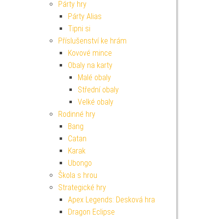
Párty hry
Párty Alias
Tipni si
Příslušenství ke hrám
Kovové mince
Obaly na karty
Malé obaly
Střední obaly
Velké obaly
Rodinné hry
Bang
Catan
Karak
Ubongo
Škola s hrou
Strategické hry
Apex Legends: Desková hra
Dragon Eclipse