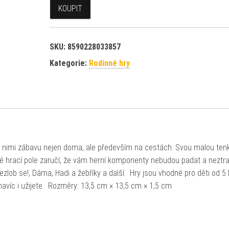
KOUPIT
SKU:
8590228033857
Kategorie:
Rodinné hry
i s nimi zábavu nejen doma, ale především na cestách. Svou malou ten
é hrací pole zaručí, že vám herní komponenty nebudou padat a neztrat
ezlob se!, Dáma, Hadi a žebříky a další. Hry jsou vhodné pro děti od 5 
 navíc i užijete. Rozměry: 13,5 cm × 13,5 cm × 1,5 cm