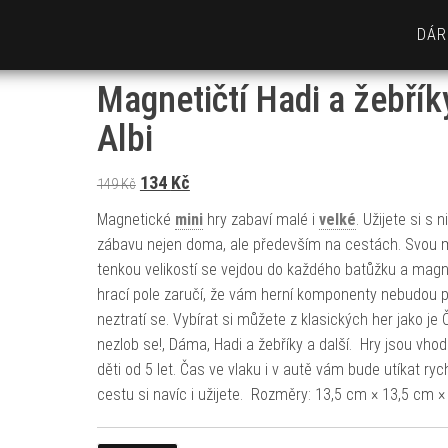
DÁR
Magnetičtí Hadi a žebřík
Albi
Původní cena byla: 149 Kč.
Aktuální cena je: 134 Kč.
134
Kč
149
Kč
Magnetické
mini
hry zabaví malé i
velké
. Užijete si s n
zábavu nejen doma, ale především na cestách. Svou 
tenkou velikostí se vejdou do každého batůžku a magn
hrací pole zaručí, že vám herní komponenty nebudou 
neztratí se. Vybírat si můžete z klasických her jako je 
nezlob se!, Dáma, Hadi a žebříky a další. Hry jsou vho
děti od 5 let. Čas ve vlaku i v autě vám bude utíkat rych
cestu si navíc i užijete. Rozměry: 13,5 cm × 13,5 cm ×