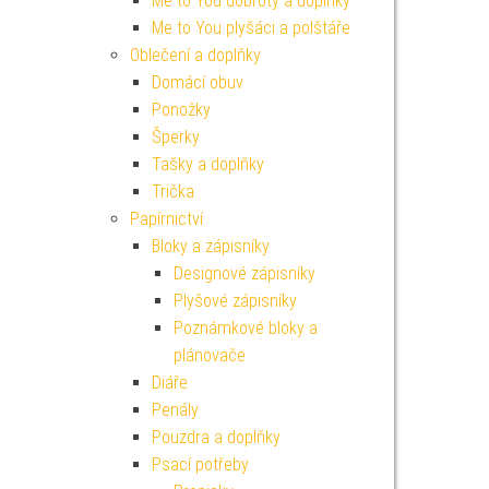
Me to You dobroty a doplňky
Me to You plyšáci a polštáře
Oblečení a doplňky
Domácí obuv
Ponožky
Šperky
Tašky a doplňky
Trička
Papírnictví
Bloky a zápisníky
Designové zápisníky
Plyšové zápisníky
Poznámkové bloky a
plánovače
Diáře
Penály
Pouzdra a doplňky
Psací potřeby