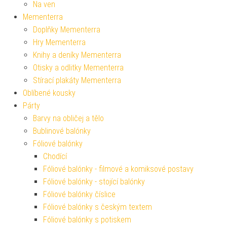
Na ven
Mementerra
Doplňky Mementerra
Hry Mementerra
Knihy a deníky Mementerra
Otisky a odlitky Mementerra
Stírací plakáty Mementerra
Oblíbené kousky
Párty
Barvy na obličej a tělo
Bublinové balónky
Fóliové balónky
Chodící
Fóliové balónky - filmové a komiksové postavy
Fóliové balónky - stojící balónky
Fóliové balónky číslice
Fóliové balónky s českým textem
Fóliové balónky s potiskem