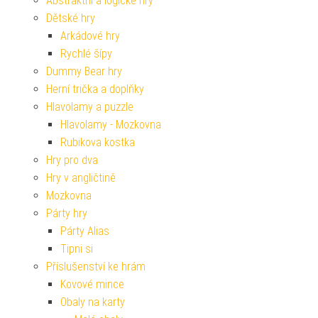
Abstraktní a logické hry
Dětské hry
Arkádové hry
Rychlé šípy
Dummy Bear hry
Herní trička a doplňky
Hlavolamy a puzzle
Hlavolamy - Mozkovna
Rubikova kostka
Hry pro dva
Hry v angličtině
Mozkovna
Párty hry
Párty Alias
Tipni si
Příslušenství ke hrám
Kovové mince
Obaly na karty