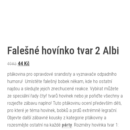
Falešné hovínko tvar 2 Albi
Původní cena byla: 49 Kč.
Aktuální cena je: 44 Kč.
44
Kč
49
Kč
ptákovina pro opravdové srandisty a vyznavače odpadního
humoru! Umístěte falešný bobek někam, kde ho ostatní
najdou a sledujte jejich znechucené reakce. Vybírat můžete
ze speciální řady čtyř tvarů hovínek nebo je pořiďte všechny a
rozjeďte zábavu naplno! Tuto ptákovinu ocení především děti,
pro které je téma hovínek, bobků a prdů extrémně legrační.
Objevte další zábavné kousky z kategorie ptákoviny a
rozesmějte ostatní na každé
párty
. Rozměry hovínka tvar 1: