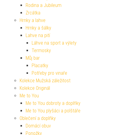
Rodina a Jubileum
Zrcátka
Hrnky a lahve
Hrnky a šálky
Lahve na pití
Láhve na sport a výlety
Termosky
Můj bar
Placatky
Potřeby pro vinaře
Kolekce Mužská záležitost
Kolekce Originál
Me to You
Me to You dobroty a doplňky
Me to You plyšáci a polštáře
Oblečení a doplňky
Domácí obuv
Ponožky