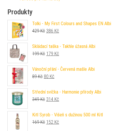
Produkty
Tolki - My First Colours and Shapes EN Albi
Původní cena byla: 429 Kč.
Aktuální cena je: 386 Kč.
429
Kč
386
Kč
Skládací taška - Takhle úžasná Albi
Původní cena byla: 199 Kč.
Aktuální cena je: 179 Kč.
199
Kč
179
Kč
Vánoční přání - Červená mašle Albi
Původní cena byla: 89 Kč.
Aktuální cena je: 80 Kč.
89
Kč
80
Kč
Střední svíčka - Harmonie přírody Albi
Původní cena byla: 349 Kč.
Aktuální cena je: 314 Kč.
349
Kč
314
Kč
Kitl Syrob - Višeň s dužinou 500 ml Kitl
Původní cena byla: 169 Kč.
Aktuální cena je: 152 Kč.
169
Kč
152
Kč