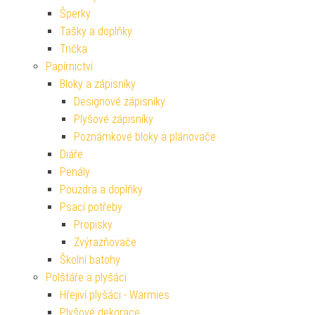
Šperky
Tašky a doplňky
Trička
Papírnictví
Bloky a zápisníky
Designové zápisníky
Plyšové zápisníky
Poznámkové bloky a plánovače
Diáře
Penály
Pouzdra a doplňky
Psací potřeby
Propisky
Zvýrazňovače
Školní batohy
Polštáře a plyšáci
Hřejiví plyšáci - Warmies
Plyšové dekorace