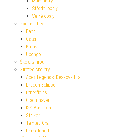
Malé obaly
Střední obaly
Velké obaly
Rodinné hry
Bang
Catan
Karak
Ubongo
Škola s hrou
Strategické hry
Apex Legends: Desková hra
Dragon Eclipse
Etherfields
Gloomhaven
ISS Vanguard
Stalker
Tainted Grail
Unmatched