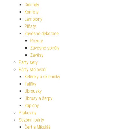
Girlandy
Konfety
Lampiony
Piňaty
Závěsné dekorace
Rozety
Závěsné spirály
Závěsy
Párty sety
Párty stolování
Kelímky a skleničky
Talířky
Ubrousky
Ubrusy a šerpy
Zápichy
Ptákoviny
Sezónní párty
Čert a Mikuláš