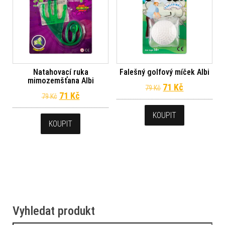
Natahovací ruka
Falešný golfový míček Albi
mimozemšťana Albi
Původní cena byl
Aktuální ce
71
Kč
79
Kč
Původní cena byla: 79 Kč.
Aktuální cena je: 71 Kč.
71
Kč
79
Kč
KOUPIT
KOUPIT
Vyhledat produkt