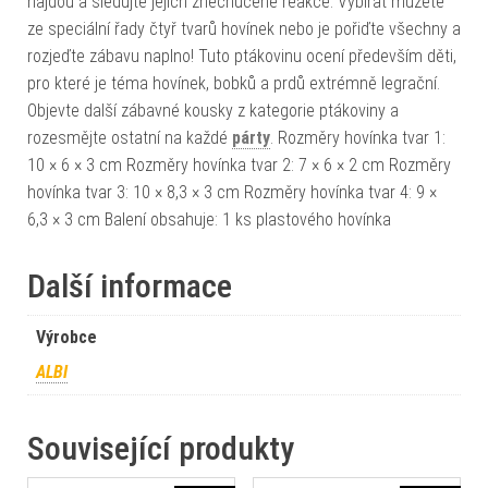
najdou a sledujte jejich znechucené reakce. Vybírat můžete
ze speciální řady čtyř tvarů hovínek nebo je pořiďte všechny a
rozjeďte zábavu naplno! Tuto ptákovinu ocení především děti,
pro které je téma hovínek, bobků a prdů extrémně legrační.
Objevte další zábavné kousky z kategorie ptákoviny a
rozesmějte ostatní na každé
párty
. Rozměry hovínka tvar 1:
10 × 6 × 3 cm Rozměry hovínka tvar 2: 7 × 6 × 2 cm Rozměry
hovínka tvar 3: 10 × 8,3 × 3 cm Rozměry hovínka tvar 4: 9 ×
6,3 × 3 cm Balení obsahuje: 1 ks plastového hovínka
Další informace
Výrobce
ALBI
Související produkty