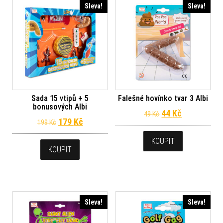
Sleva!
Sleva!
Sada 15 vtipů + 5
Falešné hovínko tvar 3 Albi
bonusových Albi
Původní cena byl
Aktuální ce
44
Kč
49
Kč
Původní cena byla: 199 Kč.
Aktuální cena je: 179 Kč.
179
Kč
199
Kč
KOUPIT
KOUPIT
Sleva!
Sleva!