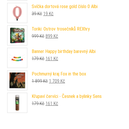
Svíčka dortová rose gold číslo 0 Albi
Původní cena byla: 39 Kč.
Aktuální cena je: 19 Kč.
39
Kč
19
Kč
Toriki: Ostrov trosečníků REXhry
Původní cena byla: 999 Kč.
Aktuální cena je: 899 Kč.
999
Kč
899
Kč
Banner Happy birthday barevný Albi
Původní cena byla: 179 Kč.
Aktuální cena je: 161 Kč.
179
Kč
161
Kč
Pochmurný kraj Fox in the box
Původní cena byla: 1 899 Kč.
Aktuální cena je: 1 709 Kč.
1 899
Kč
1 709
Kč
Křupaví červíci - Česnek a bylinky Sens
Původní cena byla: 179 Kč.
Aktuální cena je: 161 Kč.
179
Kč
161
Kč