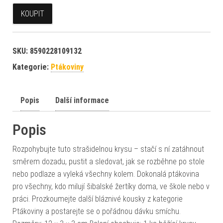
KOUPIT
SKU:
8590228109132
Kategorie:
Ptákoviny
Popis
Další informace
Popis
Rozpohybujte tuto strašidelnou krysu – stačí s ní zatáhnout
směrem dozadu, pustit a sledovat, jak se rozběhne po stole
nebo podlaze a vyleká všechny kolem. Dokonalá ptákovina
pro všechny, kdo milují šibalské žertíky doma, ve škole nebo v
práci. Prozkoumejte další bláznivé kousky z kategorie
Ptákoviny a postarejte se o pořádnou dávku smíchu.