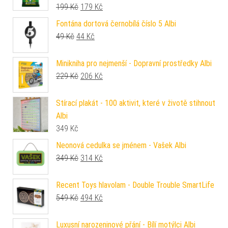
Původní cena byla: 199 Kč.
Aktuální cena je: 179 Kč.
199
Kč
179
Kč
Fontána dortová černobílá číslo 5 Albi
Původní cena byla: 49 Kč.
Aktuální cena je: 44 Kč.
49
Kč
44
Kč
Minikniha pro nejmenší - Dopravní prostředky Albi
Původní cena byla: 229 Kč.
Aktuální cena je: 206 Kč.
229
Kč
206
Kč
Stírací plakát - 100 aktivit, které v životě stihnout
Albi
349
Kč
Neonová cedulka se jménem - Vašek Albi
Původní cena byla: 349 Kč.
Aktuální cena je: 314 Kč.
349
Kč
314
Kč
Recent Toys hlavolam - Double Trouble SmartLife
Původní cena byla: 549 Kč.
Aktuální cena je: 494 Kč.
549
Kč
494
Kč
Luxusní narozeninové přání - Bílí motýlci Albi