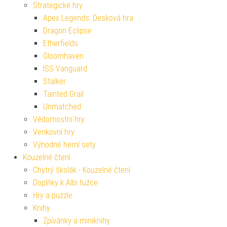
Strategické hry
Apex Legends: Desková hra
Dragon Eclipse
Etherfields
Gloomhaven
ISS Vanguard
Stalker
Tainted Grail
Unmatched
Vědomostní hry
Venkovní hry
Výhodné herní sety
Kouzelné čtení
Chytrý školák - Kouzelné čtení
Doplňky k Albi tužce
Hry a puzzle
Knihy
Zpívánky a miniknihy