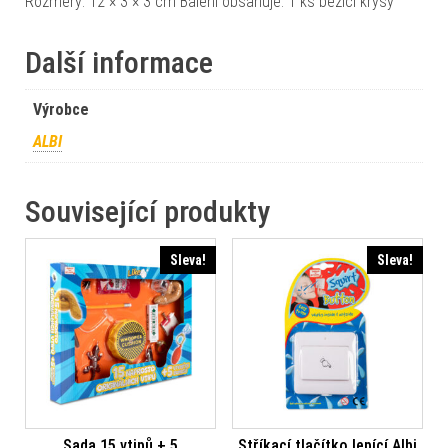
Rozměry: 12 × 3 × 3 cm Balení obsahuje: 1 ks běžící krysy
Další informace
Výrobce
ALBI
Související produkty
Sleva!
Sleva!
Sada 15 vtipů + 5
Stříkací tlačítko lepící Albi