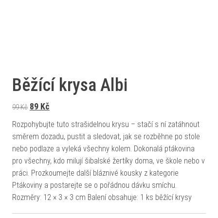
Běžící krysa Albi
Původní cena byla: 99 Kč.
Aktuální cena je: 89 Kč.
89
Kč
99
Kč
Rozpohybujte tuto strašidelnou krysu – stačí s ní zatáhnout
směrem dozadu, pustit a sledovat, jak se rozběhne po stole
nebo podlaze a vyleká všechny kolem. Dokonalá ptákovina
pro všechny, kdo milují šibalské žertíky doma, ve škole nebo v
práci. Prozkoumejte další bláznivé kousky z kategorie
Ptákoviny a postarejte se o pořádnou dávku smíchu.
Rozměry: 12 × 3 × 3 cm Balení obsahuje: 1 ks běžící krysy