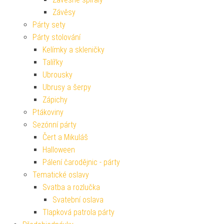
Závěsy
Párty sety
Párty stolování
Kelímky a skleničky
Talířky
Ubrousky
Ubrusy a šerpy
Zápichy
Ptákoviny
Sezónní párty
Čert a Mikuláš
Halloween
Pálení čarodějnic - párty
Tematické oslavy
Svatba a rozlučka
Svatební oslava
Tlapková patrola párty