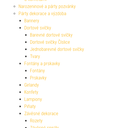
Narozeninové a párty pozvánky
Párty dekorace a výzdoba
Bannery
Dortové svíčky
Barevné dortové svíčky
Dortové svíčky Číslice
Jednobarevné dortové svíčky
Tvary
Fontány a prskavky
Fontány
Prskavky
Girlandy
Konfety
Lampiony
Piňaty
Závěsné dekorace
Rozety
Závěsné spirály