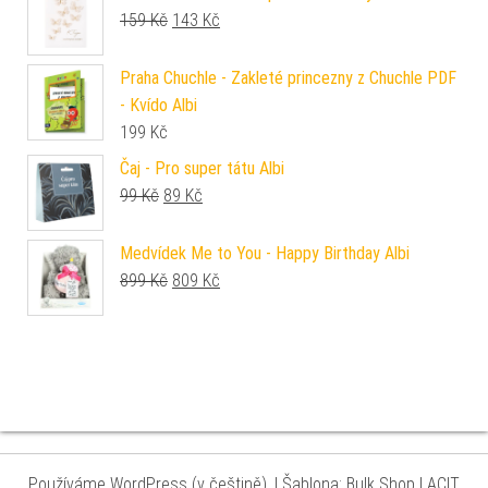
Původní cena byla: 159 Kč.
Aktuální cena je: 143 Kč.
159
Kč
143
Kč
Praha Chuchle - Zakleté princezny z Chuchle PDF
- Kvído Albi
199
Kč
Čaj - Pro super tátu Albi
Původní cena byla: 99 Kč.
Aktuální cena je: 89 Kč.
99
Kč
89
Kč
Medvídek Me to You - Happy Birthday Albi
Původní cena byla: 899 Kč.
Aktuální cena je: 809 Kč.
899
Kč
809
Kč
Používáme WordPress (v češtině).
|
Šablona: Bulk Shop
| ACIT