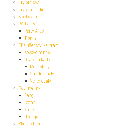
Hry pro dva
Hry v angličtině
Mozkovna
Párty hry
Párty Alias
Tipni si
Příslušenství ke hrám
Kovové mince
Obaly na karty
Malé obaly
Střední obaly
Velké obaly
Rodinné hry
Bang
Catan
Karak
Ubongo
Škola s hrou