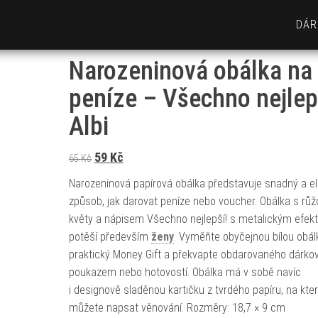
DÁR
Narozeninová obálka na
peníze – Všechno nejlep
Albi
Původní cena byla: 65 Kč.
Aktuální cena je: 59 Kč.
59
Kč
65
Kč
Narozeninová papírová obálka představuje snadný a el
způsob, jak darovat peníze nebo voucher. Obálka s rů
květy a nápisem Všechno nejlepší! s metalickým efe
potěší především
ženy
. Vyměňte obyčejnou bílou obál
praktický Money Gift a překvapte obdarovaného dárk
poukazem nebo hotovostí. Obálka má v sobě navíc
i designově sladěnou kartičku z tvrdého papíru, na kte
můžete napsat věnování. Rozměry: 18,7 × 9 cm