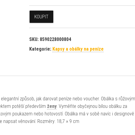
KOUPIT
SKU:
8590228000804
Kategorie:
Kapsy a obálky na peníze
elegantní způsob, jak darovat peníze nebo voucher. Obálka s růžovým
fektem potěší především
ženy
. Vyměňte obyčejnou bílou obálku za
kovým poukazem nebo hotovostí. Obálka má v sobě navíc i designově
te napsat věnování. Rozměry: 18,7 × 9 cm