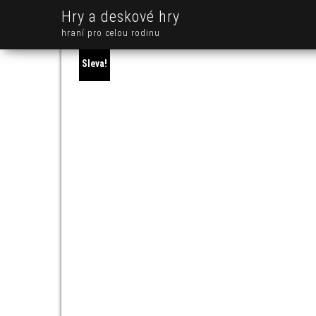
Hry a deskové hry
hraní pro celou rodinu
Sleva!