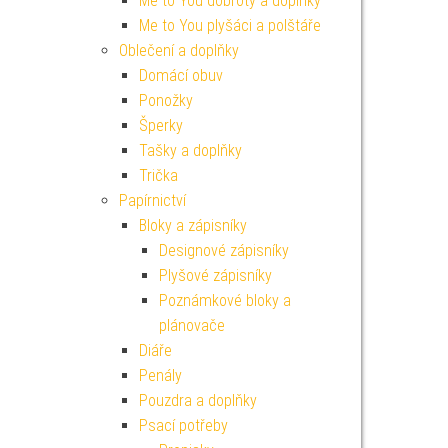
Me to You dobroty a doplňky
Me to You plyšáci a polštáře
Oblečení a doplňky
Domácí obuv
Ponožky
Šperky
Tašky a doplňky
Trička
Papírnictví
Bloky a zápisníky
Designové zápisníky
Plyšové zápisníky
Poznámkové bloky a
plánovače
Diáře
Penály
Pouzdra a doplňky
Psací potřeby