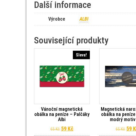
Další informace
Výrobce
ALBI
Související produkty
Sleva!
Vánoční magnetická
Magnetická naro
obálka na peníze – Palčáky
obálka na peníze
Albi
modrý motiv 
Původní cena byla: 65 Kč.
Aktuální cena je: 59 Kč.
Půvo
59
Kč
59
K
65
Kč
65
Kč