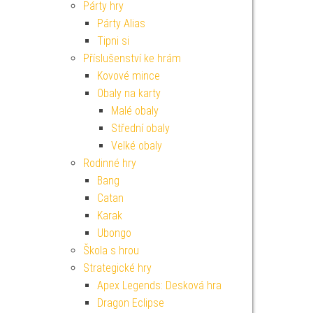
Párty hry
Párty Alias
Tipni si
Příslušenství ke hrám
Kovové mince
Obaly na karty
Malé obaly
Střední obaly
Velké obaly
Rodinné hry
Bang
Catan
Karak
Ubongo
Škola s hrou
Strategické hry
Apex Legends: Desková hra
Dragon Eclipse