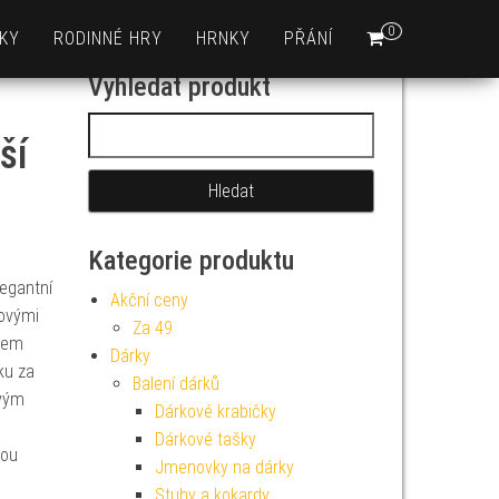
0
KY
RODINNÉ HRY
HRNKY
PŘÁNÍ
Vyhledat produkt
Vyhledávání
ší
Kategorie produktu
egantní
Akční ceny
žovými
Za 49
ktem
Dárky
ku za
Balení dárků
ovým
Dárkové krabičky
Dárkové tašky
rou
Jmenovky na dárky
Stuhy a kokardy