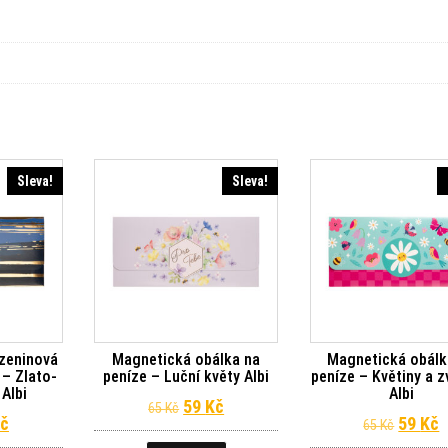
Sleva!
Sleva!
zeninová
Magnetická obálka na
Magnetická obálk
 – Zlato-
peníze – Luční květy Albi
peníze – Květiny a z
Albi
Albi
Původní cena byla: 65 Kč.
Aktuální cena je: 59 Kč.
59
Kč
65
Kč
dní cena byla: 65 Kč.
Aktuální cena je: 59 Kč.
Původn
A
č
59
Kč
65
Kč