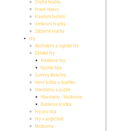
Chytré hračky
Hravé objevy
Kreativní tvoření
Venkovní hračky
Zábavné hračky
Hry
Abstraktní a logické hry
Dětské hry
Arkádové hry
Rychlé šípy
Dummy Bear hry
Herní trička a doplňky
Hlavolamy a puzzle
Hlavolamy - Mozkovna
Rubikova kostka
Hry pro dva
Hry v angličtině
Mozkovna