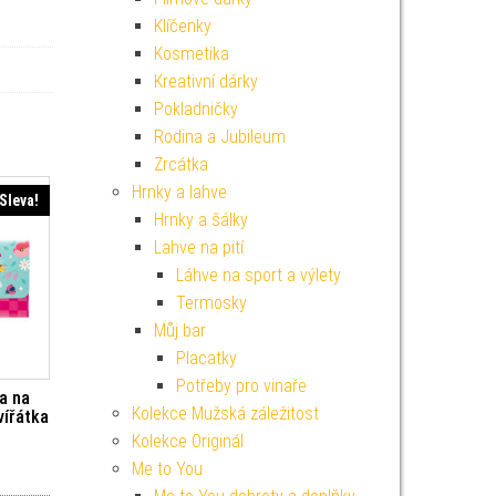
Klíčenky
Kosmetika
Kreativní dárky
Pokladničky
Rodina a Jubileum
Zrcátka
Hrnky a lahve
Sleva!
Hrnky a šálky
Lahve na pití
Láhve na sport a výlety
Termosky
Můj bar
Placatky
Potřeby pro vinaře
a na
Kolekce Mužská záležitost
vířátka
Kolekce Originál
í cena byla: 65 Kč.
ktuální cena je: 59 Kč.
Me to You