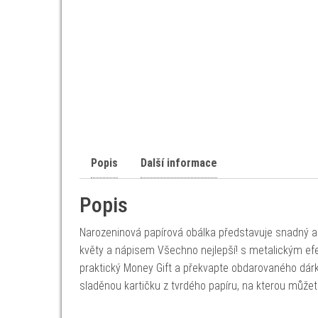
Popis
Další informace
Popis
Narozeninová papírová obálka představuje snadný a 
květy a nápisem Všechno nejlepší! s metalickým e
praktický Money Gift a překvapte obdarovaného dár
sladěnou kartičku z tvrdého papíru, na kterou může