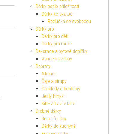
Dárky podle příležitosti
Dárky ke svatbě
Rozlučka se svobodou
Dárky pro
Dárky pro děti
Dárky pro muže
Dekorace a bytové doplňky
Vánoční ozdoby
Dobroty
Alkohol
Čaje a sirupy
Čokolády a bonbóny
Jedlý hmyz
i
Kitl - Zdraví v láhvi
Drobné dárky
Beautiful Day
Dárky do kuchyně
Filmové dárky