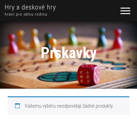
Hry a deskové hry
hraní pro celou rodinu
Prskavky
Vašemu výběru neodpovídají žádné produkty.