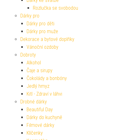
Dárky ke svatbě
Rozlučka se svobodou
Dárky pro
Dárky pro děti
Dárky pro muže
Dekorace a bytové doplňky
Vánoční ozdoby
Dobroty
Alkohol
Čaje a sirupy
Čokolády a bonbóny
Jedlý hmyz
Kitl - Zdraví v láhvi
Drobné dárky
Beautiful Day
Dárky do kuchyně
Filmové dárky
Klíčenky