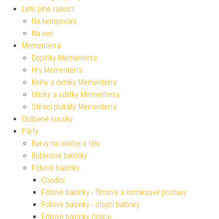
Léto plné radosti
Na kempování
Na ven
Mementerra
Doplňky Mementerra
Hry Mementerra
Knihy a deníky Mementerra
Otisky a odlitky Mementerra
Stírací plakáty Mementerra
Oblíbené kousky
Párty
Barvy na obličej a tělo
Bublinové balónky
Fóliové balónky
Chodící
Fóliové balónky - filmové a komiksové postavy
Fóliové balónky - stojící balónky
Fóliové balónky číslice