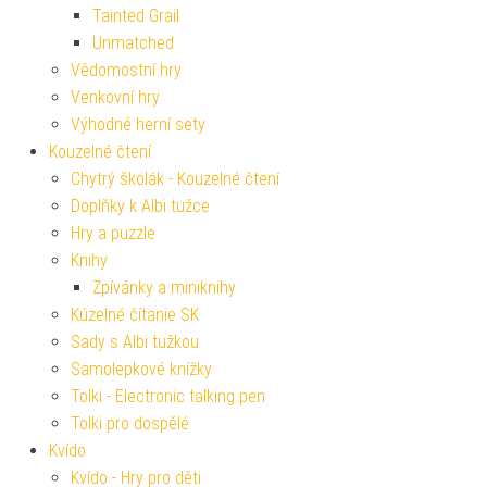
Tainted Grail
Unmatched
Vědomostní hry
Venkovní hry
Výhodné herní sety
Kouzelné čtení
Chytrý školák - Kouzelné čtení
Doplňky k Albi tužce
Hry a puzzle
Knihy
Zpívánky a miniknihy
Kúzelné čítanie SK
Sady s Albi tužkou
Samolepkové knížky
Tolki - Electronic talking pen
Tolki pro dospělé
Kvído
Kvído - Hry pro děti