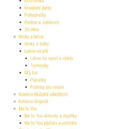
Kosmetika
Kreativní dárky
Pokladničky
Rodina a Jubileum
Zrcátka
Hrnky a lahve
Hrnky a šálky
Lahve na pití
Láhve na sport a výlety
Termosky
Můj bar
Placatky
Potřeby pro vinaře
Kolekce Mužská záležitost
Kolekce Originál
Me to You
Me to You dobroty a doplňky
Me to You plyšáci a polštáře