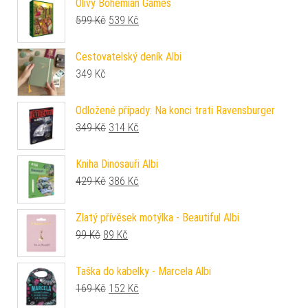
Olivy Bohemian Games
Původní cena byla: 599 Kč.
Aktuální cena je: 539 Kč.
599
Kč
539
Kč
Cestovatelský deník Albi
349
Kč
Odložené případy: Na konci trati Ravensburger
Původní cena byla: 349 Kč.
Aktuální cena je: 314 Kč.
349
Kč
314
Kč
Kniha Dinosauři Albi
Původní cena byla: 429 Kč.
Aktuální cena je: 386 Kč.
429
Kč
386
Kč
Zlatý přívěsek motýlka - Beautiful Albi
Původní cena byla: 99 Kč.
Aktuální cena je: 89 Kč.
99
Kč
89
Kč
Taška do kabelky - Marcela Albi
Původní cena byla: 169 Kč.
Aktuální cena je: 152 Kč.
169
Kč
152
Kč