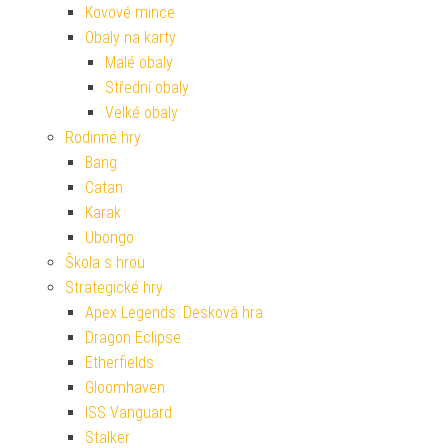
Kovové mince
Obaly na karty
Malé obaly
Střední obaly
Velké obaly
Rodinné hry
Bang
Catan
Karak
Ubongo
Škola s hrou
Strategické hry
Apex Legends: Desková hra
Dragon Eclipse
Etherfields
Gloomhaven
ISS Vanguard
Stalker