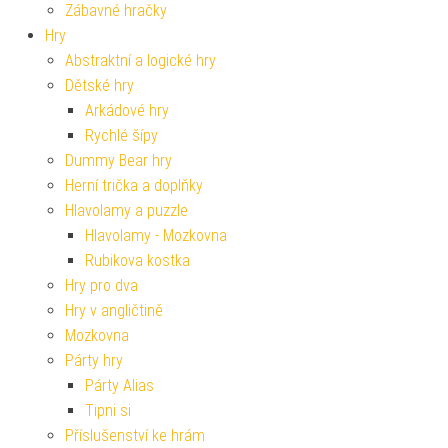
Zábavné hračky
Hry
Abstraktní a logické hry
Dětské hry
Arkádové hry
Rychlé šípy
Dummy Bear hry
Herní trička a doplňky
Hlavolamy a puzzle
Hlavolamy - Mozkovna
Rubikova kostka
Hry pro dva
Hry v angličtině
Mozkovna
Párty hry
Párty Alias
Tipni si
Příslušenství ke hrám