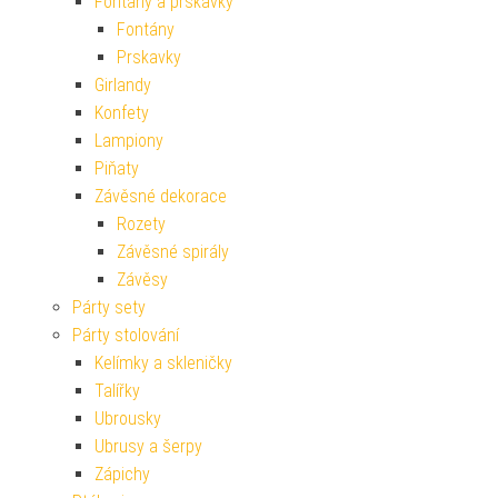
Fontány a prskavky
Fontány
Prskavky
Girlandy
Konfety
Lampiony
Piňaty
Závěsné dekorace
Rozety
Závěsné spirály
Závěsy
Párty sety
Párty stolování
Kelímky a skleničky
Talířky
Ubrousky
Ubrusy a šerpy
Zápichy