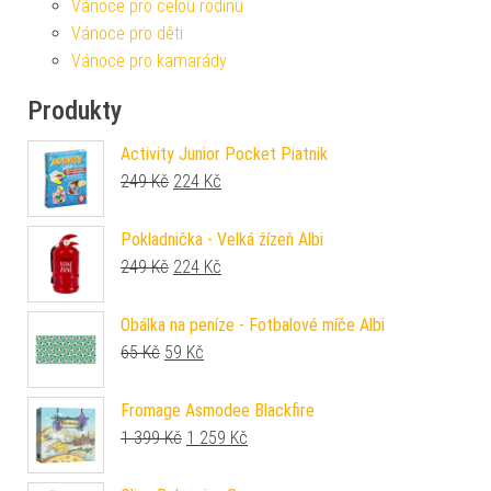
Vánoce pro celou rodinu
Vánoce pro děti
Vánoce pro kamarády
Produkty
Activity Junior Pocket Piatnik
Původní cena byla: 249 Kč.
Aktuální cena je: 224 Kč.
249
Kč
224
Kč
Pokladnička - Velká žízeň Albi
Původní cena byla: 249 Kč.
Aktuální cena je: 224 Kč.
249
Kč
224
Kč
Obálka na peníze - Fotbalové míče Albi
Původní cena byla: 65 Kč.
Aktuální cena je: 59 Kč.
65
Kč
59
Kč
Fromage Asmodee Blackfire
Původní cena byla: 1 399 Kč.
Aktuální cena je: 1 259 Kč.
1 399
Kč
1 259
Kč