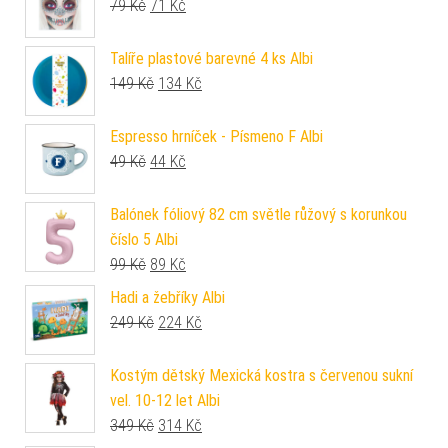
Původní cena byla: 79 Kč.
Aktuální cena je: 71 Kč.
79
Kč
71
Kč
Talíře plastové barevné 4 ks Albi
Původní cena byla: 149 Kč.
Aktuální cena je: 134 Kč.
149
Kč
134
Kč
Espresso hrníček - Písmeno F Albi
Původní cena byla: 49 Kč.
Aktuální cena je: 44 Kč.
49
Kč
44
Kč
Balónek fóliový 82 cm světle růžový s korunkou
číslo 5 Albi
Původní cena byla: 99 Kč.
Aktuální cena je: 89 Kč.
99
Kč
89
Kč
Hadi a žebříky Albi
Původní cena byla: 249 Kč.
Aktuální cena je: 224 Kč.
249
Kč
224
Kč
Kostým dětský Mexická kostra s červenou sukní
vel. 10-12 let Albi
Původní cena byla: 349 Kč.
Aktuální cena je: 314 Kč.
349
Kč
314
Kč