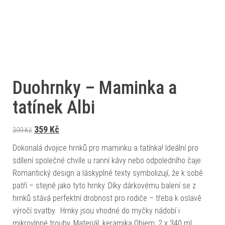
Duohrnky – Maminka a
tatínek Albi
Původní cena byla: 399 Kč.
Aktuální cena je: 359 Kč.
359
Kč
399
Kč
Dokonalá dvojice hrnků pro maminku a tatínka! Ideální pro
sdílení společné chvíle u ranní kávy nebo odpoledního čaje.
Romantický design a láskyplné texty symbolizují, že k sobě
patří – stejně jako tyto hrnky. Díky dárkovému balení se z
hrnků stává perfektní drobnost pro rodiče – třeba k oslavě
výročí svatby. Hrnky jsou vhodné do myčky nádobí i
mikrovlnné trouby. Materiál: keramika Objem: 2 x 340 ml