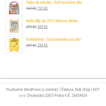
Taška do kabelky - Svět je krásný Albi
Původní cena byla: 169 Kč.
Aktuální cena je: 152 Kč.
169
Kč
152
Kč
Kniha Můj rok 1971 Albatros Media
Původní cena byla: 399 Kč.
Aktuální cena je: 359 Kč.
399
Kč
359
Kč
Pokladnička - Cestovatelské sny Albi
Původní cena byla: 249 Kč.
Aktuální cena je: 224 Kč.
249
Kč
224
Kč
Používáme WordPress (v češtině).
|
Šablona: Bulk Shop
| ACIT
s.r.o. Chodovská 228/3 Praha 4 IČ: 26454424