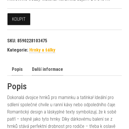
KOUPIT
SKU:
8590228103475
Kategorie:
Hrnky a šálky
Popis
Další informace
Popis
Dokonalá dvojice hrnků pro maminku a tatínka! Ideální pro
sdílení společné chvíle u ranní kávy nebo odpoledního čaje.
Romantický design a láskyplné texty symbolizují, že k sobě
patří – stejně jako tyto hrnky. Díky dárkovému balení se z
hrnků stává perfektní drobnost pro rodiče – třeba k oslavě