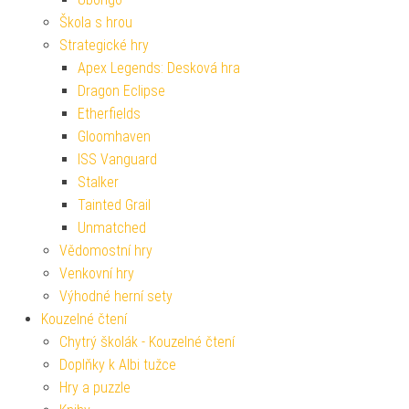
Škola s hrou
Strategické hry
Apex Legends: Desková hra
Dragon Eclipse
Etherfields
Gloomhaven
ISS Vanguard
Stalker
Tainted Grail
Unmatched
Vědomostní hry
Venkovní hry
Výhodné herní sety
Kouzelné čtení
Chytrý školák - Kouzelné čtení
Doplňky k Albi tužce
Hry a puzzle