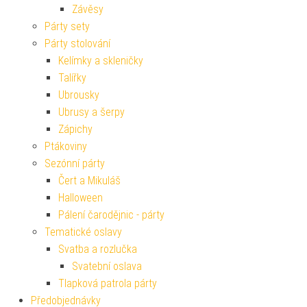
Závěsy
Párty sety
Párty stolování
Kelímky a skleničky
Talířky
Ubrousky
Ubrusy a šerpy
Zápichy
Ptákoviny
Sezónní párty
Čert a Mikuláš
Halloween
Pálení čarodějnic - párty
Tematické oslavy
Svatba a rozlučka
Svatební oslava
Tlapková patrola párty
Předobjednávky