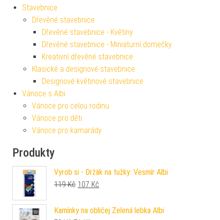
Stavebnice
Dřevěné stavebnice
Dřevěné stavebnice - Květiny
Dřevěné stavebnice - Miniaturní domečky
Kreativní dřevěné stavebnice
Klasické a designové stavebnice
Designové květinové stavebnice
Vánoce s Albi
Vánoce pro celou rodinu
Vánoce pro děti
Vánoce pro kamarády
Produkty
Vyrob si - Držák na tužky: Vesmír Albi
Původní cena byla: 119 Kč.
Aktuální cena je: 107 Kč.
119
Kč
107
Kč
Kamínky na obličej Zelená lebka Albi