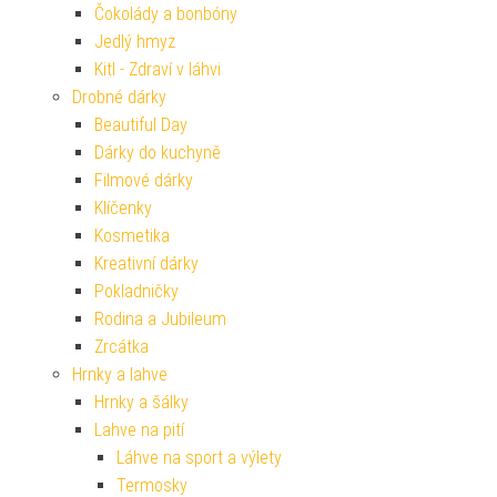
Čokolády a bonbóny
Jedlý hmyz
Kitl - Zdraví v láhvi
Drobné dárky
Beautiful Day
Dárky do kuchyně
Filmové dárky
Klíčenky
Kosmetika
Kreativní dárky
Pokladničky
Rodina a Jubileum
Zrcátka
Hrnky a lahve
Hrnky a šálky
Lahve na pití
Láhve na sport a výlety
Termosky