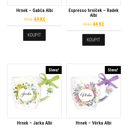
Hrnek – Gabča Albi
Espresso hrníček – Radek
Albi
Původní cena byla: 49 Kč.
Aktuální cena je: 44 Kč.
44
Kč
49
Kč
Původní cena byl
Aktuální ce
44
Kč
49
Kč
KOUPIT
KOUPIT
Sleva!
Sleva!
Hrnek – Jarka Albi
Hrnek – Věrka Albi