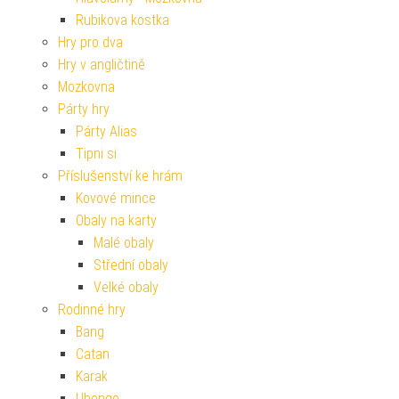
Rubikova kostka
Hry pro dva
Hry v angličtině
Mozkovna
Párty hry
Párty Alias
Tipni si
Příslušenství ke hrám
Kovové mince
Obaly na karty
Malé obaly
Střední obaly
Velké obaly
Rodinné hry
Bang
Catan
Karak
Ubongo