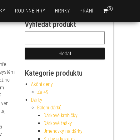
0
KY
RODINNÉ HRY
HRNKY
PŘÁNÍ
Vyhledat produkt
Vyhledávání
hře.
Kategorie produktu
 systém
ež ho
Akční ceny
ím
Za 49
3
Dárky
u ven
Balení dárků
ta,
Dárkové krabičky
Dárkové tašky
í
Jmenovky na dárky
 a
Stuhy a kokardy