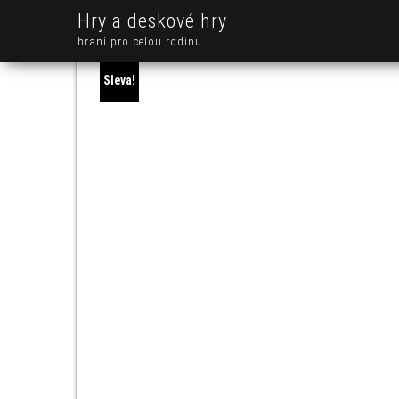
Hry a deskové hry
hraní pro celou rodinu
Sleva!