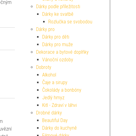
olečným
Dárky podle příležitosti
Dárky ke svatbě
Rozlučka se svobodou
Dárky pro
Dárky pro děti
Dárky pro muže
Dekorace a bytové doplňky
Vánoční ozdoby
Dobroty
Alkohol
Čaje a sirupy
Čokolády a bonbóny
Jedlý hmyz
Kitl - Zdraví v láhvi
Drobné dárky
Beautiful Day
ým
Dárky do kuchyně
uvězní
Filmové dárky