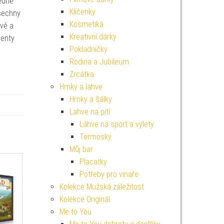
ledně
Klíčenky
všechny
Kosmetika
uvě a
Kreativní dárky
nenty
Pokladničky
Rodina a Jubileum
Zrcátka
Hrnky a lahve
Hrnky a šálky
Lahve na pití
Láhve na sport a výlety
Termosky
Můj bar
Placatky
Potřeby pro vinaře
Kolekce Mužská záležitost
Kolekce Originál
Me to You