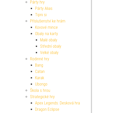
Párty hry
Párty Alias
Tipni si
Příslušenství ke hrám
Kovové mince
Obaly na karty
Malé obaly
Střední obaly
Velké obaly
Rodinné hry
Bang
Catan
Karak
Ubongo
Škola s hrou
Strategické hry
Apex Legends: Desková hra
Dragon Eclipse