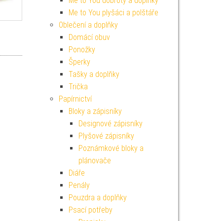
Me to You dobroty a doplňky
Me to You plyšáci a polštáře
Oblečení a doplňky
Domácí obuv
Ponožky
Šperky
Tašky a doplňky
Trička
Papírnictví
Bloky a zápisníky
Designové zápisníky
Plyšové zápisníky
Poznámkové bloky a
plánovače
Diáře
Penály
Pouzdra a doplňky
Psací potřeby