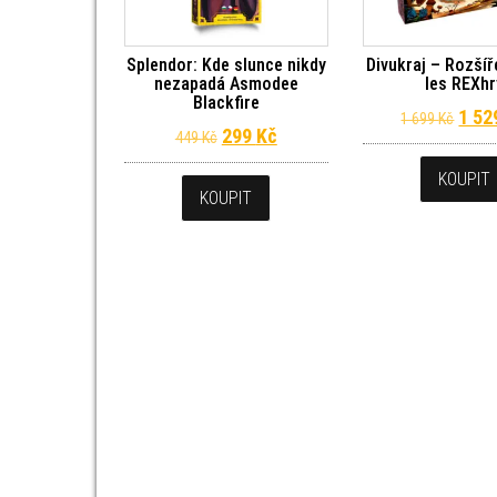
Splendor: Kde slunce nikdy
Divukraj – Rozšíř
nezapadá Asmodee
les REXhr
Blackfire
Půvo
1 5
1 699
Kč
Původní cena byla: 449 Kč.
Aktuální cena je: 299 Kč.
299
Kč
449
Kč
KOUPIT
KOUPIT