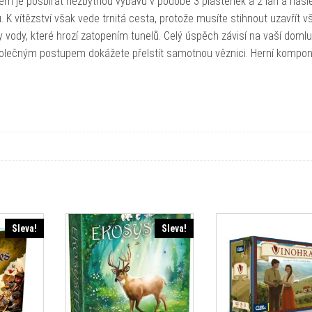
lem je posbírat nezbytnou výbavu v podobě 3 pláštěnek a 2 lan a nás
 K vítězství však vede trnitá cesta, protože musíte stihnout uzavřít 
y vody, které hrozí zatopením tunelů. Celý úspěch závisí na vaší doml
en společným postupem dokážete přelstít samotnou věznici. Herní kompo
Sleva!
Sleva!