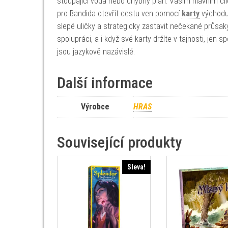
stoupající voda nebo chybný plán. Vaším hlavním cí
pro Bandida otevřít cestu ven pomocí
karty
východu.
slepé uličky a strategicky zastavit nečekané průsak
spolupráci, a i když své karty držíte v tajnosti, j
jsou jazykově nazávislé.
Další informace
Výrobce
HRAS
Související produkty
Sleva!