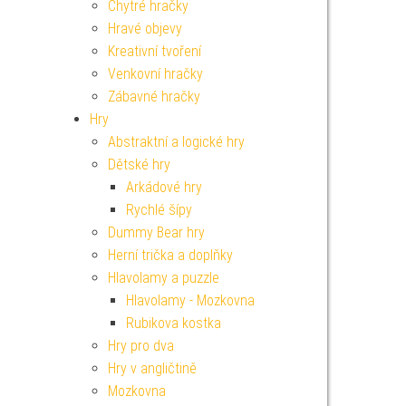
Chytré hračky
Hravé objevy
Kreativní tvoření
Venkovní hračky
Zábavné hračky
Hry
Abstraktní a logické hry
Dětské hry
Arkádové hry
Rychlé šípy
Dummy Bear hry
Herní trička a doplňky
Hlavolamy a puzzle
Hlavolamy - Mozkovna
Rubikova kostka
Hry pro dva
Hry v angličtině
Mozkovna