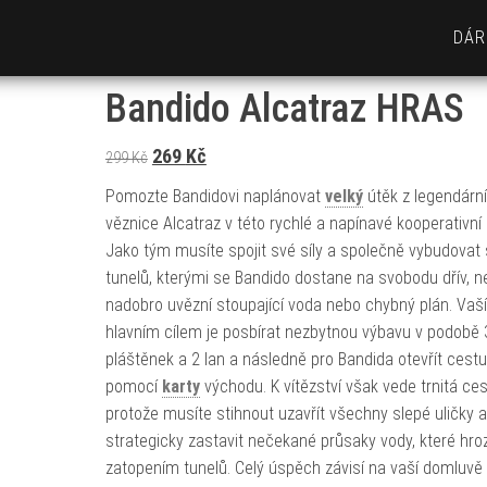
DÁR
Bandido Alcatraz HRAS
Původní cena byla: 299 Kč.
Aktuální cena je: 269 Kč.
269
Kč
299
Kč
Pomozte Bandidovi naplánovat
velký
útěk z legendární
věznice Alcatraz v této rychlé a napínavé kooperativní 
Jako tým musíte spojit své síly a společně vybudovat
tunelů, kterými se Bandido dostane na svobodu dřív, n
nadobro uvězní stoupající voda nebo chybný plán. Vaš
hlavním cílem je posbírat nezbytnou výbavu v podobě 
pláštěnek a 2 lan a následně pro Bandida otevřít cest
pomocí
karty
východu. K vítězství však vede trnitá ces
protože musíte stihnout uzavřít všechny slepé uličky a
strategicky zastavit nečekané průsaky vody, které hroz
zatopením tunelů. Celý úspěch závisí na vaší domluvě