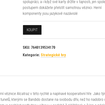
spolupráci, a i když své karty držíte v tajnosti, jen sp
postupem dokážete přelstít samotnou věznici. Herní
komponenty jsou jazykově nazávislé.
KOUPIT
SKU:
7640139534170
Kategorie:
Strategické hry
ní věznice Alcatraz v této rychlé a napínavé kooperativní hře. Jako t
 tunelů, kterými se Bandido dostane na svobodu dřív, než ho nadobro 