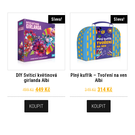
Sleva!
Sleva!
DIY Svíticí květinová
Plný kufřík – Tvoření na ven
girlanda Albi
Albi
Původní cena byla: 499 Kč.
Aktuální cena je: 449 Kč.
Původní cena byl
Aktuální c
449
Kč
314
Kč
499
Kč
349
Kč
KOUPIT
KOUPIT