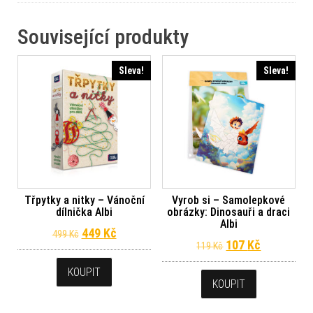
Související produkty
Sleva!
Sleva!
Třpytky a nitky – Vánoční
Vyrob si – Samolepkové
dílnička Albi
obrázky: Dinosauři a draci
Albi
Původní cena byla: 499 Kč.
Aktuální cena je: 449 Kč.
449
Kč
499
Kč
Původní cena byl
Aktuální c
107
Kč
119
Kč
KOUPIT
KOUPIT