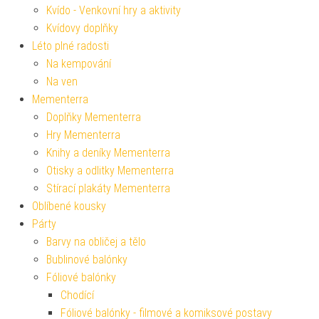
Kvído - Venkovní hry a aktivity
Kvídovy doplňky
Léto plné radosti
Na kempování
Na ven
Mementerra
Doplňky Mementerra
Hry Mementerra
Knihy a deníky Mementerra
Otisky a odlitky Mementerra
Stírací plakáty Mementerra
Oblíbené kousky
Párty
Barvy na obličej a tělo
Bublinové balónky
Fóliové balónky
Chodící
Fóliové balónky - filmové a komiksové postavy