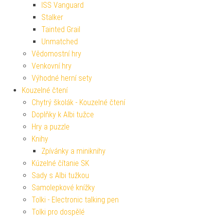
ISS Vanguard
Stalker
Tainted Grail
Unmatched
Vědomostní hry
Venkovní hry
Výhodné herní sety
Kouzelné čtení
Chytrý školák - Kouzelné čtení
Doplňky k Albi tužce
Hry a puzzle
Knihy
Zpívánky a miniknihy
Kúzelné čítanie SK
Sady s Albi tužkou
Samolepkové knížky
Tolki - Electronic talking pen
Tolki pro dospělé