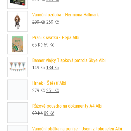
Vánoční ozdoba - Hermiona Hallmark
Původní cena byla: 299 Kč.
Aktuální cena je: 269 Kč.
299
Kč
269
Kč
Přání k svátku - Pepa Albi
Původní cena byla: 65 Kč.
Aktuální cena je: 59 Kč.
65
Kč
59
Kč
Banner vlajky Tlapková patrola Skye Albi
Původní cena byla: 149 Kč.
Aktuální cena je: 134 Kč.
149
Kč
134
Kč
Hrnek - Štěstí Albi
Původní cena byla: 279 Kč.
Aktuální cena je: 251 Kč.
279
Kč
251
Kč
Růžové pouzdro na dokumenty A4 Albi
Původní cena byla: 99 Kč.
Aktuální cena je: 89 Kč.
99
Kč
89
Kč
Vánoční obálka na peníze - Jsem z toho jelen Albi