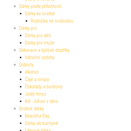
Dárky podle příležitosti
Dárky ke svatbě
Rozlučka se svobodou
Dárky pro
Dárky pro děti
Dárky pro muže
Dekorace a bytové doplňky
Vánoční ozdoby
Dobroty
Alkohol
Čaje a sirupy
Čokolády a bonbóny
Jedlý hmyz
Kitl - Zdraví v láhvi
Drobné dárky
Beautiful Day
Dárky do kuchyně
Filmové dárky