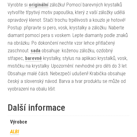
Vyrobte si
originální
záložku! Pomocí barevných krystalků
vytvoříte třpytivý motiv papouška, který z vaší záložky udělá
opravdový klenot. Stačí trochu trpělivosti a kouzlo je hotové!
Postup: připravte si pero, vosk, krystalky a záložku. Naberte
diamant pomocí pera s voskem. Lepte diamanty podle znaků
na obrázku. Po dokončení nechte vzor lehce přitlačený
zaschnout.
sada
obsahuje: koženou záložku, ozdobný
střapec,
barevné
krystalky, stylus na aplikaci krystalků, vosk,
mističku na krystalky. Upozornění: nevhodné pro děti do 3 let.
Obsahuje malé části. Nebezpečí udušení! Krabička obsahuje
český a slovenský návod. Barva a tvar produktu se může od
vyobrazení na obalu lišit.
Další informace
Výrobce
ALBI