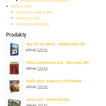
Designové květinové stavebnice
Vánoce s Albi
Vánoce pro celou rodinu
Vánoce pro děti
Vánoce pro kamarády
Produkty
What Do You Meme - Rodinná edice Albi
Původní cena byla: 699 Kč.
Aktuální cena je: 629 Kč.
699
Kč
629
Kč
Přání s postřehovou hrou - Narozeniny Albi
Původní cena byla: 249 Kč.
Aktuální cena je: 224 Kč.
249
Kč
224
Kč
Králův odkaz: Království rytířů Mindok
Původní cena byla: 399 Kč.
Aktuální cena je: 359 Kč.
399
Kč
359
Kč
Jurský svět - Dětská hra Dino
Původní cena byla: 299 Kč.
Aktuální cena je: 269 Kč.
299
Kč
269
Kč