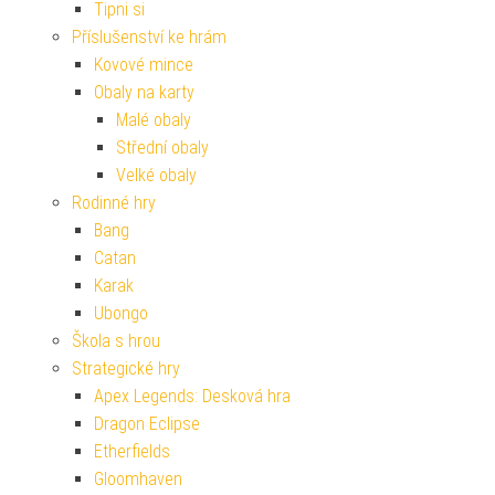
Tipni si
Příslušenství ke hrám
Kovové mince
Obaly na karty
Malé obaly
Střední obaly
Velké obaly
Rodinné hry
Bang
Catan
Karak
Ubongo
Škola s hrou
Strategické hry
Apex Legends: Desková hra
Dragon Eclipse
Etherfields
Gloomhaven