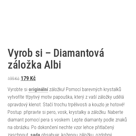
Vyrob si – Diamantová
záložka Albi
Původní cena byla: 199 Kč.
Aktuální cena je: 179 Kč.
179
Kč
199
Kč
Vyrobte si
originální
záložku! Pomocí barevných krystalků
vytvoříte třpytivý motiv papouška, který z vaší záložky udělá
opravdový klenot. Stačí trochu trpělivosti a kouzlo je hotové!
Postup: připravte si pero, vosk, krystalky a záložku. Naberte
diamant pomocí pera s voskem. Lepte diamanty podle znaků
na obrázku. Po dokončení nechte vzor lehce přitlačený
zaschnout.
sada
obsahuje: koženou záložku, ozdobný