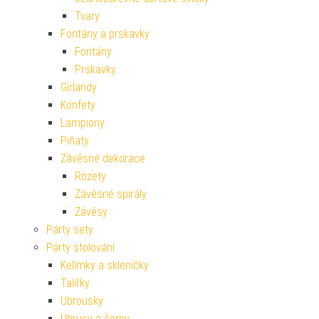
Tvary
Fontány a prskavky
Fontány
Prskavky
Girlandy
Konfety
Lampiony
Piňaty
Závěsné dekorace
Rozety
Závěsné spirály
Závěsy
Párty sety
Párty stolování
Kelímky a skleničky
Talířky
Ubrousky
Ubrusy a šerpy