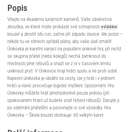
Popis
Vítejte na Akademii lunárních kamenů. Vaše závěrečná
zkouška, ve které máte prokázat své schopnosti
ovládání
kouzel a zkrotit sílu run, začne při západu slunce. Ale pozor –
někdo tu ve stínech spřádá plány, aby vaše úsilí zmařil!
Únikovka je karetní variací na populární únikové hry, při nichž
se skupina přátel (nebo kolegů) nechá zamknout do
místnosti plné rébusů a snaží se z ní v časovém limitu
uniknout pryč. V Únikovce hrají hráči spolu a ne proti sobě.
Kapesní únikovka je ideální na cesty, lze ji hrát i v jednom
hráči a navíc procvičuje logické myšlení. Upozornění: Hry
Únikovky můžete hrát plnohodnotně pouze jednou (při
opakovaném hraní už budete znát řešení rébusů). Darujte ji
po odehrání přátelům a porovnejte si své výsledky. Hra
Únikovka – Škola kouzel obshauje: 60 velkým karet.