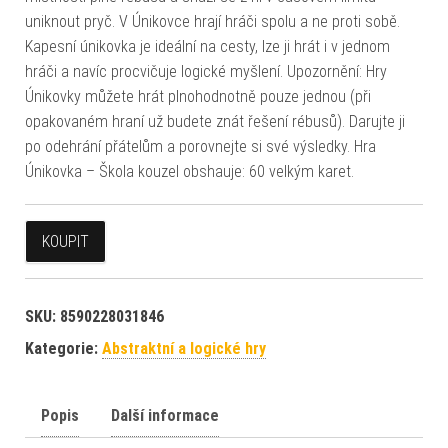
uniknout pryč. V Únikovce hrají hráči spolu a ne proti sobě.
Kapesní únikovka je ideální na cesty, lze ji hrát i v jednom
hráči a navíc procvičuje logické myšlení. Upozornění: Hry
Únikovky můžete hrát plnohodnotně pouze jednou (při
opakovaném hraní už budete znát řešení rébusů). Darujte ji
po odehrání přátelům a porovnejte si své výsledky. Hra
Únikovka – Škola kouzel obshauje: 60 velkým karet.
KOUPIT
SKU:
8590228031846
Kategorie:
Abstraktní a logické hry
Popis
Další informace