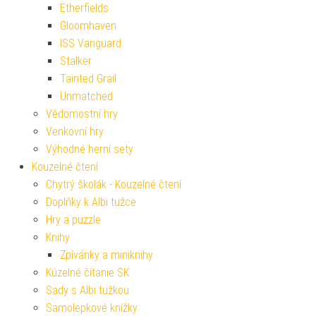
Etherfields
Gloomhaven
ISS Vanguard
Stalker
Tainted Grail
Unmatched
Vědomostní hry
Venkovní hry
Výhodné herní sety
Kouzelné čtení
Chytrý školák - Kouzelné čtení
Doplňky k Albi tužce
Hry a puzzle
Knihy
Zpívánky a miniknihy
Kúzelné čítanie SK
Sady s Albi tužkou
Samolepkové knížky