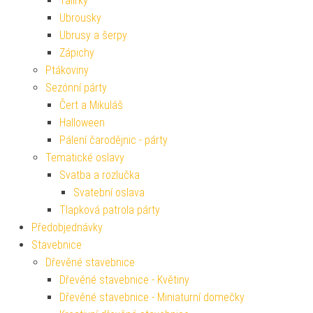
Talířky
Ubrousky
Ubrusy a šerpy
Zápichy
Ptákoviny
Sezónní párty
Čert a Mikuláš
Halloween
Pálení čarodějnic - párty
Tematické oslavy
Svatba a rozlučka
Svatební oslava
Tlapková patrola párty
Předobjednávky
Stavebnice
Dřevěné stavebnice
Dřevěné stavebnice - Květiny
Dřevěné stavebnice - Miniaturní domečky