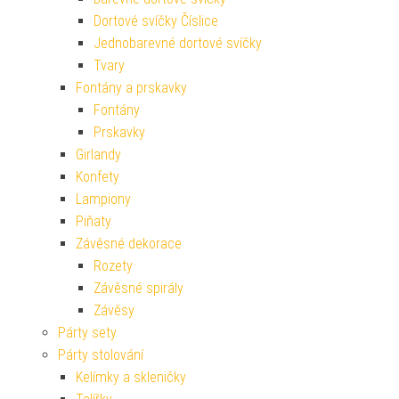
Dortové svíčky Číslice
Jednobarevné dortové svíčky
Tvary
Fontány a prskavky
Fontány
Prskavky
Girlandy
Konfety
Lampiony
Piňaty
Závěsné dekorace
Rozety
Závěsné spirály
Závěsy
Párty sety
Párty stolování
Kelímky a skleničky