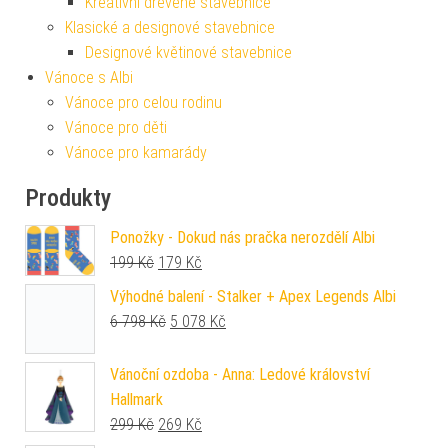
Kreativní dřevěné stavebnice
Klasické a designové stavebnice
Designové květinové stavebnice
Vánoce s Albi
Vánoce pro celou rodinu
Vánoce pro děti
Vánoce pro kamarády
Produkty
Ponožky - Dokud nás pračka nerozdělí Albi
Původní cena byla: 199 Kč.
Aktuální cena je: 179 Kč.
199
Kč
179
Kč
Výhodné balení - Stalker + Apex Legends Albi
Původní cena byla: 6 798 Kč.
Aktuální cena je: 5 078 Kč.
6 798
Kč
5 078
Kč
Vánoční ozdoba - Anna: Ledové království
Hallmark
Původní cena byla: 299 Kč.
Aktuální cena je: 269 Kč.
299
Kč
269
Kč