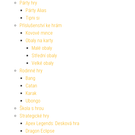
Párty hry
Párty Alias
Tipni si
Příslušenství ke hrám
Kovové mince
Obaly na karty
Malé obaly
Střední obaly
Velké obaly
Rodinné hry
Bang
Catan
Karak
Ubongo
Škola s hrou
Strategické hry
Apex Legends: Desková hra
Dragon Eclipse