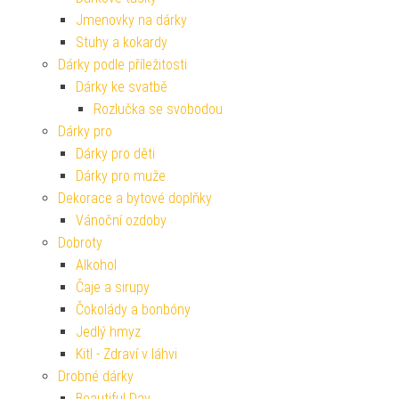
Jmenovky na dárky
Stuhy a kokardy
Dárky podle příležitosti
Dárky ke svatbě
Rozlučka se svobodou
Dárky pro
Dárky pro děti
Dárky pro muže
Dekorace a bytové doplňky
Vánoční ozdoby
Dobroty
Alkohol
Čaje a sirupy
Čokolády a bonbóny
Jedlý hmyz
Kitl - Zdraví v láhvi
Drobné dárky
Beautiful Day