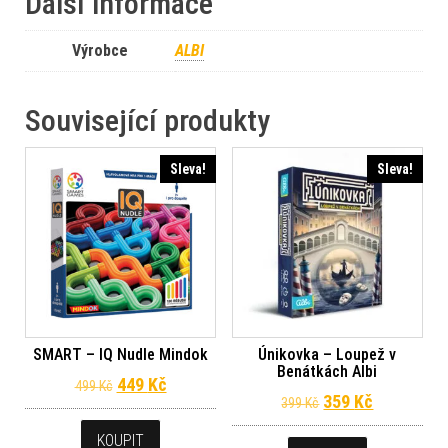
Další informace
Výrobce
ALBI
Související produkty
Sleva!
Sleva!
SMART – IQ Nudle Mindok
Únikovka – Loupež v
Benátkách Albi
Původní cena byla: 499 Kč.
Aktuální cena je: 449 Kč.
449
Kč
499
Kč
Původní cena byl
Aktuální c
359
Kč
399
Kč
KOUPIT