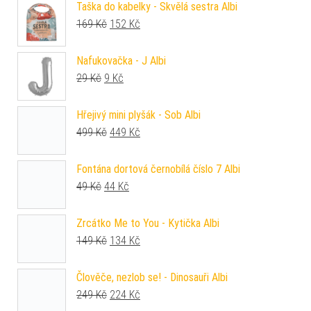
Taška do kabelky - Skvělá sestra Albi
Původní cena byla: 169 Kč.
Aktuální cena je: 152 Kč.
169
Kč
152
Kč
Nafukovačka - J Albi
Původní cena byla: 29 Kč.
Aktuální cena je: 9 Kč.
29
Kč
9
Kč
Hřejivý mini plyšák - Sob Albi
Původní cena byla: 499 Kč.
Aktuální cena je: 449 Kč.
499
Kč
449
Kč
Fontána dortová černobílá číslo 7 Albi
Původní cena byla: 49 Kč.
Aktuální cena je: 44 Kč.
49
Kč
44
Kč
Zrcátko Me to You - Kytička Albi
Původní cena byla: 149 Kč.
Aktuální cena je: 134 Kč.
149
Kč
134
Kč
Člověče, nezlob se! - Dinosauři Albi
Původní cena byla: 249 Kč.
Aktuální cena je: 224 Kč.
249
Kč
224
Kč