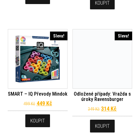
KOUPIT
Sleva!
Sleva!
SMART – IQ Převody Mindok
Odložené případy: Vražda s
úroky Ravensburger
Původní cena byla: 499 Kč.
Aktuální cena je: 449 Kč.
449
Kč
499
Kč
Původní cena byl
Aktuální c
314
Kč
349
Kč
KOUPIT
KOUPIT