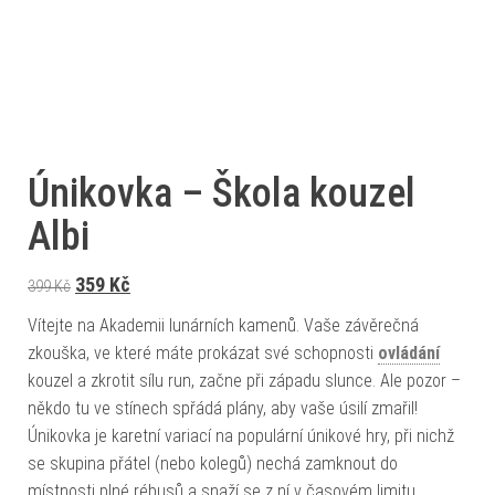
Únikovka – Škola kouzel
Albi
Původní cena byla: 399 Kč.
Aktuální cena je: 359 Kč.
359
Kč
399
Kč
Vítejte na Akademii lunárních kamenů. Vaše závěrečná
zkouška, ve které máte prokázat své schopnosti
ovládání
kouzel a zkrotit sílu run, začne při západu slunce. Ale pozor –
někdo tu ve stínech spřádá plány, aby vaše úsilí zmařil!
Únikovka je karetní variací na populární únikové hry, při nichž
se skupina přátel (nebo kolegů) nechá zamknout do
místnosti plné rébusů a snaží se z ní v časovém limitu