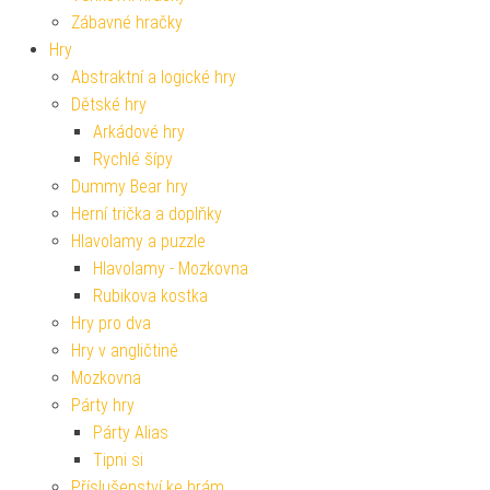
Zábavné hračky
Hry
Abstraktní a logické hry
Dětské hry
Arkádové hry
Rychlé šípy
Dummy Bear hry
Herní trička a doplňky
Hlavolamy a puzzle
Hlavolamy - Mozkovna
Rubikova kostka
Hry pro dva
Hry v angličtině
Mozkovna
Párty hry
Párty Alias
Tipni si
Příslušenství ke hrám