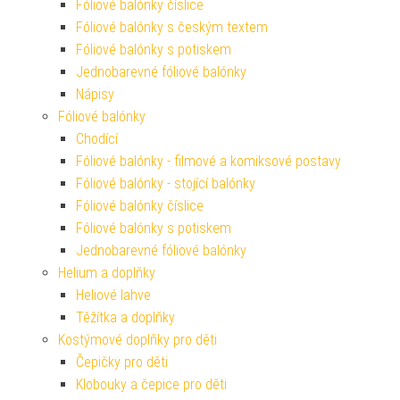
Fóliové balónky číslice
Fóliové balónky s českým textem
Fóliové balónky s potiskem
Jednobarevné fóliové balónky
Nápisy
Fóliové balónky
Chodící
Fóliové balónky - filmové a komiksové postavy
Fóliové balónky - stojící balónky
Fóliové balónky číslice
Fóliové balónky s potiskem
Jednobarevné fóliové balónky
Helium a doplňky
Heliové lahve
Těžítka a doplňky
Kostýmové doplňky pro děti
Čepičky pro děti
Klobouky a čepice pro děti