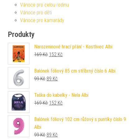
Vánoce pro celou rodinu
Vánoce pro děti
Vánoce pro kamarády
Produkty
Narozeninové hrací přání - Kostlivec Albi
Původní cena byla: 169 Kč.
Aktuální cena je: 152 Kč.
169
Kč
152
Kč
Balónek fóliový 85 cm stříbrný číslo 6 Albi
Původní cena byla: 99 Kč.
Aktuální cena je: 89 Kč.
99
Kč
89
Kč
Taška do kabelky - Nela Albi
Původní cena byla: 169 Kč.
Aktuální cena je: 152 Kč.
169
Kč
152
Kč
Balónek fóliový 102 cm růžový s puntíky číslo 9
Albi
Původní cena byla: 99 Kč.
Aktuální cena je: 89 Kč.
99
Kč
89
Kč