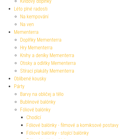
Kvídovy doplňky
Léto plné radosti
Na kempování
Na ven
Mementerra
Doplňky Mementerra
Hry Mementerra
Knihy a deníky Mementerra
Otisky a odlitky Mementerra
Stírací plakáty Mementerra
Oblíbené kousky
Párty
Barvy na obličej a tělo
Bublinové balónky
Fóliové balónky
Chodící
Fóliové balónky - filmové a komiksové postavy
Fóliové balónky - stojící balónky