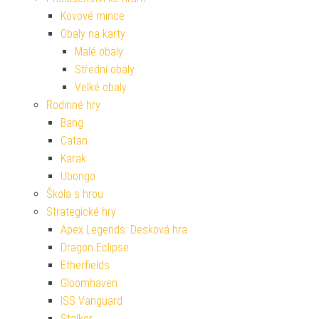
Kovové mince
Obaly na karty
Malé obaly
Střední obaly
Velké obaly
Rodinné hry
Bang
Catan
Karak
Ubongo
Škola s hrou
Strategické hry
Apex Legends: Desková hra
Dragon Eclipse
Etherfields
Gloomhaven
ISS Vanguard
Stalker