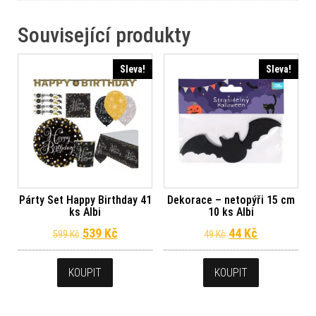
Související produkty
Sleva!
Sleva!
Párty Set Happy Birthday 41
Dekorace – netopýři 15 cm
ks Albi
10 ks Albi
Původní cena byla: 599 Kč.
Aktuální cena je: 539 Kč.
Původní cena byl
Aktuální ce
539
Kč
44
Kč
599
Kč
49
Kč
KOUPIT
KOUPIT