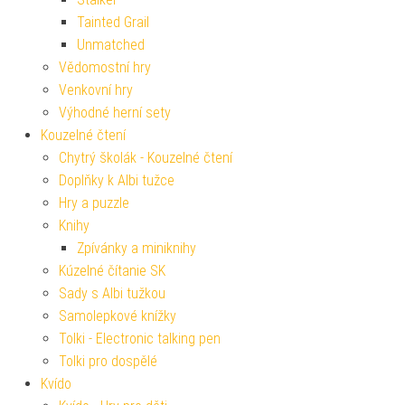
Tainted Grail
Unmatched
Vědomostní hry
Venkovní hry
Výhodné herní sety
Kouzelné čtení
Chytrý školák - Kouzelné čtení
Doplňky k Albi tužce
Hry a puzzle
Knihy
Zpívánky a miniknihy
Kúzelné čítanie SK
Sady s Albi tužkou
Samolepkové knížky
Tolki - Electronic talking pen
Tolki pro dospělé
Kvído