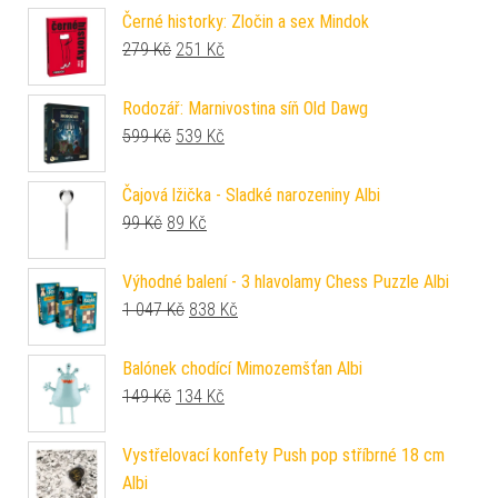
Černé historky: Zločin a sex Mindok
Původní cena byla: 279 Kč.
Aktuální cena je: 251 Kč.
279
Kč
251
Kč
Rodozář: Marnivostina síň Old Dawg
Původní cena byla: 599 Kč.
Aktuální cena je: 539 Kč.
599
Kč
539
Kč
Čajová lžička - Sladké narozeniny Albi
Původní cena byla: 99 Kč.
Aktuální cena je: 89 Kč.
99
Kč
89
Kč
Výhodné balení - 3 hlavolamy Chess Puzzle Albi
Původní cena byla: 1 047 Kč.
Aktuální cena je: 838 Kč.
1 047
Kč
838
Kč
Balónek chodící Mimozemšťan Albi
Původní cena byla: 149 Kč.
Aktuální cena je: 134 Kč.
149
Kč
134
Kč
Vystřelovací konfety Push pop stříbrné 18 cm
Albi