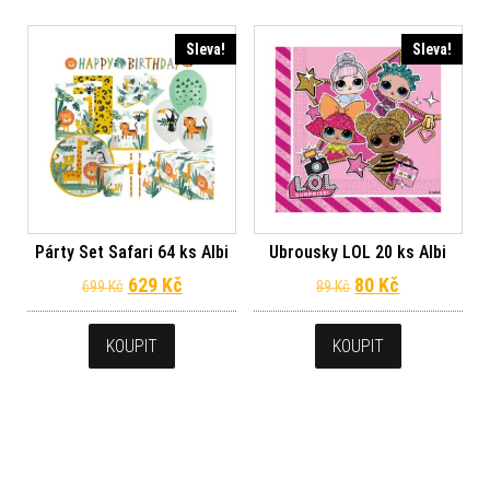
Sleva!
Sleva!
Párty Set Safari 64 ks Albi
Ubrousky LOL 20 ks Albi
Původní cena byla: 699 Kč.
Aktuální cena je: 629 Kč.
Původní cena byl
Aktuální ce
629
Kč
80
Kč
699
Kč
89
Kč
KOUPIT
KOUPIT