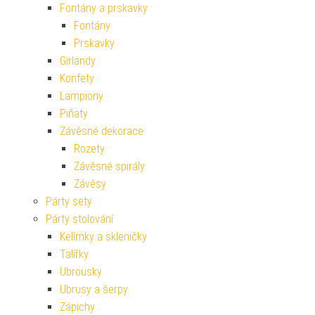
Fontány a prskavky
Fontány
Prskavky
Girlandy
Konfety
Lampiony
Piňaty
Závěsné dekorace
Rozety
Závěsné spirály
Závěsy
Párty sety
Párty stolování
Kelímky a skleničky
Talířky
Ubrousky
Ubrusy a šerpy
Zápichy