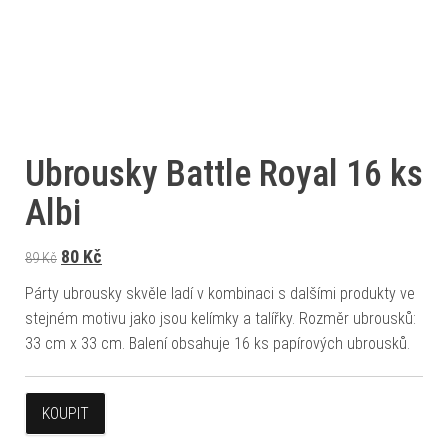
Ubrousky Battle Royal 16 ks
Albi
Původní cena byla: 89 Kč.
Aktuální cena je: 80 Kč.
80
Kč
89
Kč
Párty ubrousky skvěle ladí v kombinaci s dalšími produkty ve
stejném motivu jako jsou kelímky a talířky. Rozměr ubrousků:
33 cm x 33 cm. Balení obsahuje 16 ks papírových ubrousků.
KOUPIT