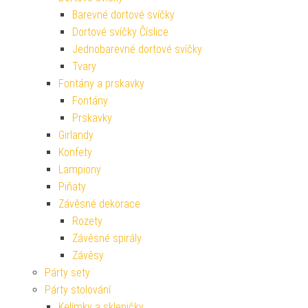
Barevné dortové svíčky
Dortové svíčky Číslice
Jednobarevné dortové svíčky
Tvary
Fontány a prskavky
Fontány
Prskavky
Girlandy
Konfety
Lampiony
Piňaty
Závěsné dekorace
Rozety
Závěsné spirály
Závěsy
Párty sety
Párty stolování
Kelímky a skleničky