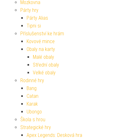
Mozkovna
Párty hry
Párty Alias
Tipni si
Příslušenství ke hrám
Kovové mince
Obaly na karty
Malé obaly
Střední obaly
Velké obaly
Rodinné hry
Bang
Catan
Karak
Ubongo
Škola s hrou
Strategické hry
Apex Legends: Desková hra