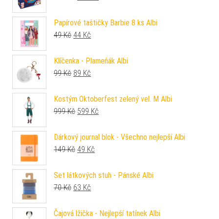
Papírové taštičky Barbie 8 ks Albi
Původní cena byla: 49 Kč.
Aktuální cena je: 44 Kč.
49
Kč
44
Kč
Klíčenka - Plameňák Albi
Původní cena byla: 99 Kč.
Aktuální cena je: 89 Kč.
99
Kč
89
Kč
Kostým Oktoberfest zelený vel. M Albi
Původní cena byla: 999 Kč.
Aktuální cena je: 599 Kč.
999
Kč
599
Kč
Dárkový journal blok - Všechno nejlepší Albi
Původní cena byla: 149 Kč.
Aktuální cena je: 49 Kč.
149
Kč
49
Kč
Set látkových stuh - Pánské Albi
Původní cena byla: 70 Kč.
Aktuální cena je: 63 Kč.
70
Kč
63
Kč
Čajová lžička - Nejlepší tatínek Albi