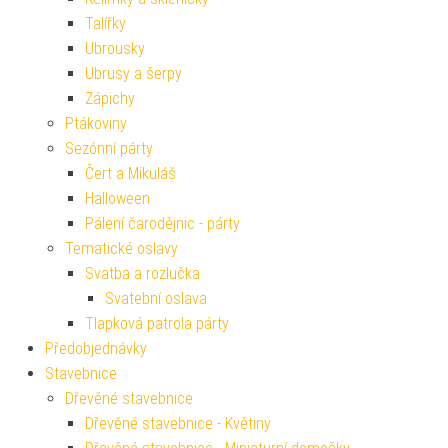
Talířky
Ubrousky
Ubrusy a šerpy
Zápichy
Ptákoviny
Sezónní párty
Čert a Mikuláš
Halloween
Pálení čarodějnic - párty
Tematické oslavy
Svatba a rozlučka
Svatební oslava
Tlapková patrola párty
Předobjednávky
Stavebnice
Dřevěné stavebnice
Dřevěné stavebnice - Květiny