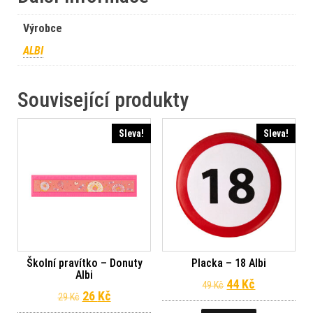
Výrobce
ALBI
Související produkty
Sleva!
Sleva!
Školní pravítko – Donuty
Placka – 18 Albi
Albi
Původní cena byl
Aktuální ce
44
Kč
49
Kč
Původní cena byla: 29 Kč.
Aktuální cena je: 26 Kč.
26
Kč
29
Kč