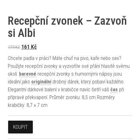
Recepční zvonek – Zazvoň
si Albi
Původní cena byla: 179 Kč.
Aktuální cena je: 161 Kč.
161
Kč
179
Kč
Chcete padla v práci? Máte chuť na pivo, kafe nebo sex?
Použijte recepční zvonky a vyzvoňte své přání hlasitě svému
okolí.
barevné
recepční zvonky s humornými nápisy jsou
ideální jako
originální
drobný dárek, který pobaví každého.
Elegantní dárkové balení v krabičce navíc šetří váš
čas
při
přípravě překvapení. Průměr zvonku: 8,5 cm Rozměry
krabičky: 8,7 × 7 cm
KOUPIT