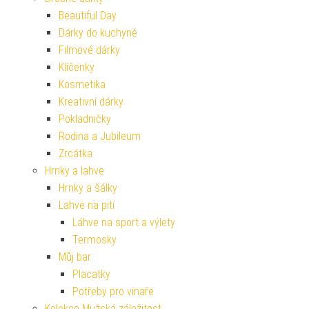
Beautiful Day
Dárky do kuchyně
Filmové dárky
Klíčenky
Kosmetika
Kreativní dárky
Pokladničky
Rodina a Jubileum
Zrcátka
Hrnky a lahve
Hrnky a šálky
Lahve na pití
Láhve na sport a výlety
Termosky
Můj bar
Placatky
Potřeby pro vinaře
Kolekce Mužská záležitost