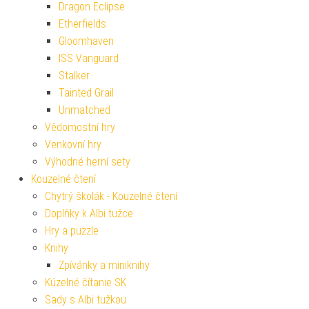
Dragon Eclipse
Etherfields
Gloomhaven
ISS Vanguard
Stalker
Tainted Grail
Unmatched
Vědomostní hry
Venkovní hry
Výhodné herní sety
Kouzelné čtení
Chytrý školák - Kouzelné čtení
Doplňky k Albi tužce
Hry a puzzle
Knihy
Zpívánky a miniknihy
Kúzelné čítanie SK
Sady s Albi tužkou