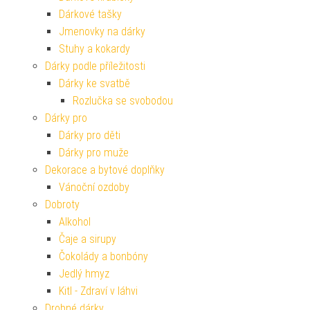
Dárkové tašky
Jmenovky na dárky
Stuhy a kokardy
Dárky podle příležitosti
Dárky ke svatbě
Rozlučka se svobodou
Dárky pro
Dárky pro děti
Dárky pro muže
Dekorace a bytové doplňky
Vánoční ozdoby
Dobroty
Alkohol
Čaje a sirupy
Čokolády a bonbóny
Jedlý hmyz
Kitl - Zdraví v láhvi
Drobné dárky