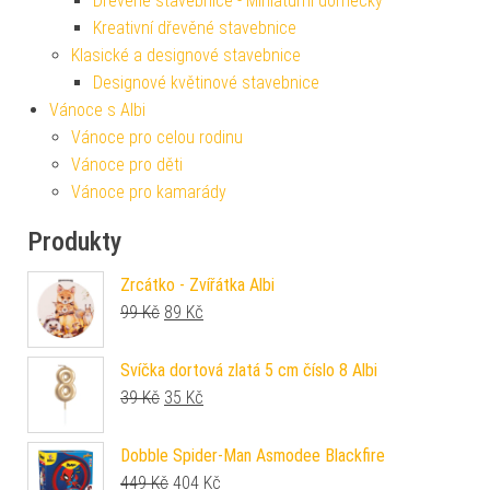
Dřevěné stavebnice - Miniaturní domečky
Kreativní dřevěné stavebnice
Klasické a designové stavebnice
Designové květinové stavebnice
Vánoce s Albi
Vánoce pro celou rodinu
Vánoce pro děti
Vánoce pro kamarády
Produkty
Zrcátko - Zvířátka Albi
Původní cena byla: 99 Kč.
Aktuální cena je: 89 Kč.
99
Kč
89
Kč
Svíčka dortová zlatá 5 cm číslo 8 Albi
Původní cena byla: 39 Kč.
Aktuální cena je: 35 Kč.
39
Kč
35
Kč
Dobble Spider-Man Asmodee Blackfire
Původní cena byla: 449 Kč.
Aktuální cena je: 404 Kč.
449
Kč
404
Kč