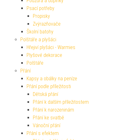
Pouzdra a doplňky
Psací potřeby
Propisky
Zvýrazňovače
Školní batohy
Polštáře a plyšáci
Hřejiví plyšáci - Warmies
Plyšové dekorace
Polštáře
Přání
Kapsy a obálky na peníze
Přání podle příležitosti
Dětská přání
Přání k dalším příležitostem
Přání k narozeninám
Přání ke svatbě
Vánoční přání
Přání s efektem